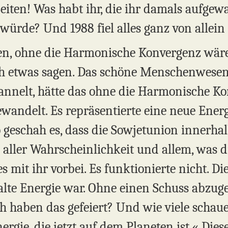
iten! Was habt ihr, die ihr damals aufgewa
würde? Und 1988 fiel alles ganz von allei
en, ohne die Harmonische Konvergenz wäre d
h etwas sagen. Das schöne Menschenwesen,
nnelt, hätte das ohne die Harmonische Ko
ewandelt. Es repräsentierte eine neue Ener
 geschah es, dass die Sowjetunion innerhal
aller Wahrscheinlichkeit und allem, was 
es mit ihr vorbei. Es funktionierte nicht. D
 alte Energie war. Ohne einen Schuss abzug
uch haben das gefeiert? Und wie viele scha
Energie, die jetzt auf dem Planeten ist.« Di