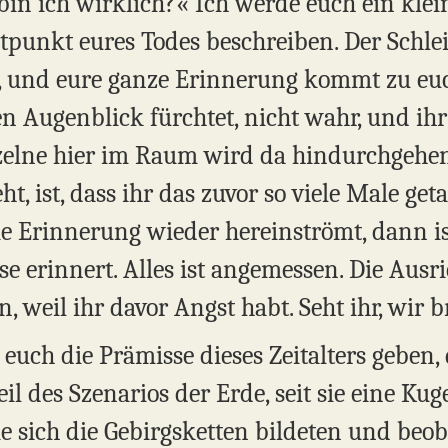
bin ich wirklich?« Ich werde euch ein klei
tpunkt eures Todes beschreiben. Der Schle
 und eure ganze Erinnerung kommt zu euch
nen Augenblick fürchtet, nicht wahr, und ih
nzelne hier im Raum wird da hindurchgehen.
t, ist, dass ihr das zuvor so viele Male get
e Erinnerung wieder hereinströmt, dann ist
 erinnert. Alles ist angemessen. Die Ausric
n, weil ihr davor Angst habt. Seht ihr, wir 
euch die Prämisse dieses Zeitalters geben
Teil des Szenarios der Erde, seit sie eine K
e sich die Gebirgsketten bildeten und beoba