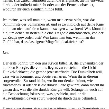
helfen, sich zurechtzufinden durch die Ereignisse, die ihr entweder
direkt oder indirekt miterlebt oder aus der Ferne beobachtet,
wodurch ihr euch ziemlich hilflos fühlt.
Ich meine, was soll man tun, wenn man etwas sieht, was das
Schlimmste des Schlimmen ist, und es zwingt dich auf deine Knie
und man nicht aufhören kann, deswegen zu weinen? Was könnt ihr
tun, um denen zu helfen, die eine Tragödie durchmachen, von der
du Zeuge geworden bist? Was kann man tun, wenn man das
Gefühl hat, dass das eigene Mitgefühl deaktiviert ist?
Lee:
Der erste Schritt, um den uns Kryon bittet, ist, die Dynamiken der
dunklen Energie, die vor uns liegen, zu verstehen – die Licht-
Dunkel-Schlacht, die gerade jetzt stattfindet. Die Dunkelheit will,
dass wir in Kummer und Sorge verharren. Wenn ihr in diesem
sorgenvollen Zustand bleibt, wo ihr nur denken könnt, wie
furchtbar es ist oder dass die dunkle Seite gewinnt, dann macht ihr
genau das, was die alte dunkle Energie will. Solange ihr euch auf
die Beobachtung fokussiert, was geschieht, und ihr die
Auswirkungen davon spürt, werdet ihr durch diese behindert.
Kryon bittet darum, dass wir das mäßigen, was uns Traurigkeit und