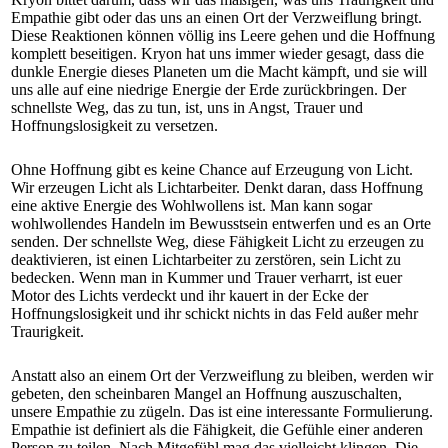
Empathie gibt oder das uns an einen Ort der Verzweiflung bringt.
Diese Reaktionen können völlig ins Leere gehen und die Hoffnung
komplett beseitigen. Kryon hat uns immer wieder gesagt, dass die
dunkle Energie dieses Planeten um die Macht kämpft, und sie will
uns alle auf eine niedrige Energie der Erde zurückbringen. Der
schnellste Weg, das zu tun, ist, uns in Angst, Trauer und
Hoffnungslosigkeit zu versetzen.
Ohne Hoffnung gibt es keine Chance auf Erzeugung von Licht.
Wir erzeugen Licht als Lichtarbeiter. Denkt daran, dass Hoffnung
eine aktive Energie des Wohlwollens ist. Man kann sogar
wohlwollendes Handeln im Bewusstsein entwerfen und es an Orte
senden. Der schnellste Weg, diese Fähigkeit Licht zu erzeugen zu
deaktivieren, ist einen Lichtarbeiter zu zerstören, sein Licht zu
bedecken. Wenn man in Kummer und Trauer verharrt, ist euer
Motor des Lichts verdeckt und ihr kauert in der Ecke der
Hoffnungslosigkeit und ihr schickt nichts in das Feld außer mehr
Traurigkeit.
Anstatt also an einem Ort der Verzweiflung zu bleiben, werden wir
gebeten, den scheinbaren Mangel an Hoffnung auszuschalten,
unsere Empathie zu zügeln. Das ist eine interessante Formulierung.
Empathie ist definiert als die Fähigkeit, die Gefühle einer anderen
Person zu teilen. Nach Mitgefühl mag das vielleicht klingen. Die