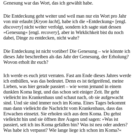
Genesung war das Wort, das ich gewählt habe.
Die Entdeckung geht weiter und weil man nur ein Wort pro Jahr
von mir erlaubt [
Kryon lacht
], habe ich die »Entdeckung« [engl.
discovery
] nicht weiter verfolgt, sondern ich sagte statt dessen
»Genesung« [engl.
recovery
], aber in Wirklichkeit bist du noch
dabei, Dinge zu entdecken, nicht wahr?
Die Entdeckung ist nicht vorüber! Die Genesung – wie könnte ich
dieses Jahr beschreiben als das Jahr der Genesung, der Erholung?
Wovon erholt ihr euch?
Ich werde es euch jetzt verraten. Fast am Ende dieses Jahres werde
ich enthüllen, was das bedeutet. Denn es ist tiefgreifend, meine
Lieben, was hier gerade passiert – wie wenn jemand in einem
dunklen Koma liegt, und das schon seit einiger Zeit. Ihr geht
vielleicht ins Krankenhaus und schaut nach, ob sie aufgewacht
sind. Und sie sind immer noch im Koma. Eines Tages bekommt
man dann vielleicht die Nachricht vom Krankenhaus, dass das
Erwachen einsetzt. Sie erholen sich aus dem Koma. Du gehst
vielleicht hin und sie öffnen ihre Augen und sagen: »Was ist
passiert, seit ich ins Koma gefallen bin? Was ist neu oder anders?
Was habe ich verpasst? Wie lange liege ich schon im Koma?«