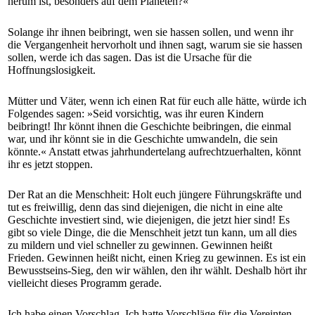
herum ist, besonders auf dem Planeten?«
Solange ihr ihnen beibringt, wen sie hassen sollen, und wenn ihr
die Vergangenheit hervorholt und ihnen sagt, warum sie sie hassen
sollen, werde ich das sagen. Das ist die Ursache für die
Hoffnungslosigkeit.
Mütter und Väter, wenn ich einen Rat für euch alle hätte, würde ich
Folgendes sagen: »Seid vorsichtig, was ihr euren Kindern
beibringt! Ihr könnt ihnen die Geschichte beibringen, die einmal
war, und ihr könnt sie in die Geschichte umwandeln, die sein
könnte.« Anstatt etwas jahrhundertelang aufrechtzuerhalten, könnt
ihr es jetzt stoppen.
Der Rat an die Menschheit: Holt euch jüngere Führungskräfte und
tut es freiwillig, denn das sind diejenigen, die nicht in eine alte
Geschichte investiert sind, wie diejenigen, die jetzt hier sind! Es
gibt so viele Dinge, die die Menschheit jetzt tun kann, um all dies
zu mildern und viel schneller zu gewinnen. Gewinnen heißt
Frieden. Gewinnen heißt nicht, einen Krieg zu gewinnen. Es ist ein
Bewusstseins-Sieg, den wir wählen, den ihr wählt. Deshalb hört ihr
vielleicht dieses Programm gerade.
Ich habe einen Vorschlag. Ich hatte Vorschläge für die Vereinten