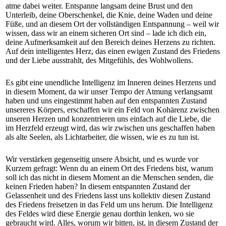
atme dabei weiter. Entspanne langsam deine Brust und den
Unterleib, deine Oberschenkel, die Knie, deine Waden und deine
Füße, und an diesem Ort der vollständigen Entspannung – weil wir
wissen, dass wir an einem sicheren Ort sind – lade ich dich ein,
deine Aufmerksamkeit auf den Bereich deines Herzens zu richten.
Auf dein intelligentes Herz, das einen ewigen Zustand des Friedens
und der Liebe ausstrahlt, des Mitgefühls, des Wohlwollens.
Es gibt eine unendliche Intelligenz im Inneren deines Herzens und
in diesem Moment, da wir unser Tempo der Atmung verlangsamt
haben und uns eingestimmt haben auf den entspannten Zustand
unsereres Körpers, erschaffen wir ein Feld von Kohärenz zwischen
unseren Herzen und konzentrieren uns einfach auf die Liebe, die
im Herzfeld erzeugt wird, das wir zwischen uns geschaffen haben
als alte Seelen, als Lichtarbeiter, die wissen, wie es zu tun ist.
Wir verstärken gegenseitig unsere Absicht, und es wurde vor
Kurzem gefragt: Wenn du an einem Ort des Friedens bist, warum
soll ich das nicht in diesem Moment an die Menschen senden, die
keinen Frieden haben? In diesem entspannten Zustand der
Gelassenheit und des Friedens lasst uns kollektiv diesen Zustand
des Friedens freisetzen in das Feld um uns herum. Die Intelligenz
des Feldes wird diese Energie genau dorthin lenken, wo sie
gebraucht wird. Alles, worum wir bitten, ist, in diesem Zustand der