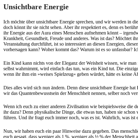
Unsichtbare Energie
Ich möchte über unsichtbare Energie sprechen, und wir werden in dies
doch könnt ihr sie nicht sehen. Aber ihr respektiert es, denn es berü
ihr Energie aus der Aura eines Menschen aufnehmen könnt – irgendwie
Krankheit, Gesundheit, Freude und anderes. Was ist das? Möchtet ihr 
Veranstaltung durchführt, ist so interessiert an diesen Energien, die
vorhersagen kann? Woher kommt das? Warum ist es so unfassbar? Ich 
Ein Kind kann nichts von der Eleganz der Weisheit wissen, wie man 
selbst wahrnimmt, wird einfach das tun, was ein Kind tut. Die einzig
wenn ihr ihm ein »weises Spielzeug« geben würdet, hätte es keine Ah
Dies alles wird sich nun ändern. Denn diese unsichtbare Energie hat E
wir das Quantenbewusstsein der Menschheit nennen, selber noch verst
Wenn ich euch zu einer anderen Zivilisation wie beispielsweise die d
ihr dazu? Denn physikalische Dinge, die etwas tun, haben sie schon vo
führen. Und ihr fragt euch immer noch, was es ist. Wahrlich, was ist 
Nun, wir haben euch ein paar Hinweise dazu gegeben. Das menschlic
euch gesagt, dass weniger als 1 %, weniger als ½ % der Menschheit a