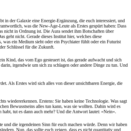
bt in der Galaxie eine Energie-Ergänzung, die euch interessiert, und
 verantwortlich, was die New-Age-Leute als Erstes gespürt haben: Dass
as nicht in Ordnung ist. Die Aura sendet ihm Botschaften über
 geht nicht. Gerade dieses Institut hier, welches diese
, was ein Medium sieht oder ein Psychiater fühlt oder ein Futurist
er Schlüssel für die Zukunft.
in Kind, das vom Ego gesteuert ist, das gerade aufwacht und sich
ht darin, irgendwie um sich zu schlagen oder andere Dinge zu tun. Und
et. Als Erstes wird sich alles von dieser unsichtbaren Energie, die
ichts wiedererkennen. Erstens: Sie haben keine Technologie. Was sagt
lichen Bewusstseins alles tun kann, was sie wollten. Dahin wird es
von habt, tut es dann auch mehr? Und die Antwort lautet: »Nein«.
nte und die irgendeinen Sinn für euch machen würde. Denn wir haben
dern. Nun, das sollte euch zeigen, dass es nicht quantitativ und