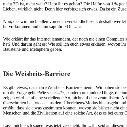
nicht 3D ist, nicht wahr? Habt ihr es gehört? Die Hälfte von 1 % genü
Lieben, wirklich nicht. Denn hier verbirgt sich etwas. Da ist ein Z
Nun, das wird nicht allen von euch verständlich sein, deshalb werdet
hervorkommen und dann sagt ihr: »Oh ...!«
Wie erklärt ihr das Internet jemandem, der noch nie einen Computer
hat? Und darum geht es: Wie soll ich euch etwas erklären, wovon ihr 
Bausteine und Metaphern geben.
Die Weisheits-Barriere
Es gibt etwas, das man »Weisheits-Barriere« nennt. Wir haben sie be
um die Frage geht »Wie viele ...?«, sondern um andere Dinge, die inn
zeigen wird – auf eine verteilende Art, nicht auf eine zentralisierte
überschritten hat, wo sie aus dem Überlebens-Modus hinausgeht und 
erhöht, dass sie etwas zustimmen können, wovon sie bisher nicht einm
Menschen und die Zivilisation auf eine solche Art, dass es bei eurer
Lasst mich euch sagen, was jetzt geschieht. Ihr ... ihr seid an die