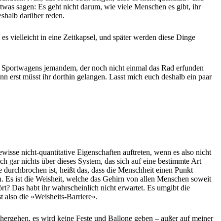
etwas sagen: Es geht nicht darum, wie viele Menschen es gibt, ihr
eshalb darüber reden.
es vielleicht in eine Zeitkapsel, und später werden diese Dinge
es Sportwagens jemandem, der noch nicht einmal das Rad erfunden
nn erst müsst ihr dorthin gelangen. Lasst mich euch deshalb ein paar
isse nicht-quantitative Eigenschaften auftreten, wenn es also nicht
h gar nichts über dieses System, das sich auf eine bestimmte Art
se durchbrochen ist, heißt das, dass die Menschheit einen Punkt
 Es ist die Weisheit, welche das Gehirn von allen Menschen soweit
rt? Das habt ihr wahrscheinlich nicht erwartet. Es umgibt die
t also die »Weisheits-Barriere«.
nhergehen, es wird keine Feste und Ballone geben – außer auf meiner