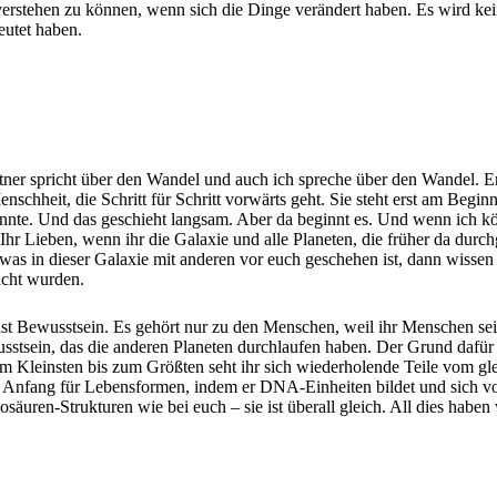
verstehen zu können, wenn sich die Dinge verändert haben. Es wird kein
deutet haben.
ner spricht über den Wandel und auch ich spreche über den Wandel. Er 
schheit, die Schritt für Schritt vorwärts geht. Sie steht erst am Begin
nnte. Und das geschieht langsam. Aber da beginnt es. Und wenn ich könn
hr Lieben, wenn ihr die Galaxie und alle Planeten, die früher da durchg
as in dieser Galaxie mit anderen vor euch geschehen ist, dann wissen w
acht wurden.
 ist Bewusstsein. Es gehört nur zu den Menschen, weil ihr Menschen seid
sein, das die anderen Planeten durchlaufen haben. Der Grund dafür ist
 Vom Kleinsten bis zum Größten seht ihr sich wiederholende Teile vom g
am Anfang für Lebensformen, indem er DNA-Einheiten bildet und sich v
säuren-Strukturen wie bei euch – sie ist überall gleich. All dies haben