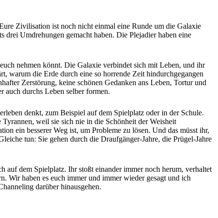
 Eure Zivilisation ist noch nicht einmal eine Runde um die Galaxie
reits drei Umdrehungen gemacht haben. Die Plejadier haben eine
 euch nehmen könnt. Die Galaxie verbindet sich mit Leben, und ihr
klärt, warum die Erde durch eine so horrende Zeit hindurchgegangen
senhafter Zerstörung, keine schönen Gedanken ans Leben, Tortur und
nder auch durchs Leben selber formen.
rleben denkt, zum Beispiel auf dem Spielplatz oder in der Schule.
rannen, weil sie sich nie in die Schönheit der Weisheit
tion ein besserer Weg ist, um Probleme zu lösen. Und das müsst ihr,
Gleiche tun: Sie gehen durch die Draufgänger-Jahre, die Prügel-Jahre
h auf dem Spielplatz. Ihr stoßt einander immer noch herum, verhaltet
ern. Wir haben es euch immer und immer wieder gesagt und ich
 Channeling darüber hinausgehen.