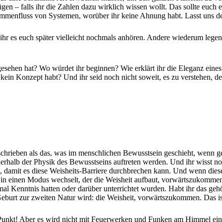
gen – falls ihr die Zahlen dazu wirklich wissen wollt. Das sollte euch 
usammenfluss von Systemen, worüber ihr keine Ahnung habt. Lasst uns d
 ihr es euch später vielleicht nochmals anhören. Andere wiederum legen 
 gesehen hat? Wo würdet ihr beginnen? Wie erklärt ihr die Eleganz ein
kein Konzept habt? Und ihr seid noch nicht soweit, es zu verstehen, de
schrieben als das, was im menschlichen Bewusstsein geschieht, wenn gew
erhalb der Physik des Bewusstseins auftreten werden. Und ihr wisst noc
 Art, damit es diese Weisheits-Barriere durchbrechen kann. Und wenn die
in einen Modus wechselt, der die Weisheit aufbaut, vorwärtszukommen.
al Kenntnis hatten oder darüber unterrichtet wurden. Habt ihr das gehö
 Geburt zur zweiten Natur wird: die Weisheit, vorwärtszukommen. Das is
sem Punkt! Aber es wird nicht mit Feuerwerken und Funken am Himmel ei