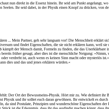
schaut nun direkt in die Essenz hinein. Ihr seid am Punkt angelangt, wo
ten Seelen. Ihr seid dabei, in der Physik einen Knopf zu drücken, von de
lären ... Mein Partner, geh sehr langsam vor! Die Menschheit erklärt s
Universum und findet Eigenschaften, die sie nicht erklären kann, weil s
lb kämpft der Mensch damit, Formeln zu finden, die das Unerklärbare
a bereits früher gesagt, aber dies ist die menschliche Neigung: »Nimm,
der verdreht ist, auch wenn es keinen Sinn macht oder mysteriös ist.« A
dann dies und das und jenes erklären würden.«
fehlt: Der Ort der Bewusstseins-Physik. Hört mir zu. Wie definiert ih
ist Physik und ihr solltet euch daran gewöhnen. Ihr entwickelt es dur
eln, da sind Postulate, Prinzipien und wunderschöne Eigenschaften der
 Stück ist die Erkenntnis, dass ihr das ausfindig machen könnt, dass ih