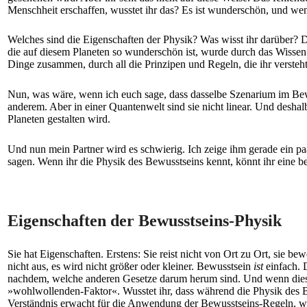
Menschheit erschaffen, wusstet ihr das? Es ist wunderschön, und we
Welches sind die Eigenschaften der Physik? Was wisst ihr darüber? Die
die auf diesem Planeten so wunderschön ist, wurde durch das Wissen u
Dinge zusammen, durch all die Prinzipen und Regeln, die ihr versteht,
Nun, was wäre, wenn ich euch sage, dass dasselbe Szenarium im Bewu
anderem. Aber in einer Quantenwelt sind sie nicht linear. Und desha
Planeten gestalten wird.
Und nun mein Partner wird es schwierig. Ich zeige ihm gerade ein pa
sagen. Wenn ihr die Physik des Bewusstseins kennt, könnt ihr eine be
Eigenschaften der Bewusstseins-Physik
Sie hat Eigenschaften. Erstens: Sie reist nicht von Ort zu Ort, sie b
nicht aus, es wird nicht größer oder kleiner. Bewusstsein
ist
einfach. 
nachdem, welche anderen Gesetze darum herum sind. Und wenn diese 
»wohlwollenden-Faktor«. Wusstet ihr, dass während die Physik des B
Verständnis erwacht für die Anwendung der Bewusstseins-Regeln, wel