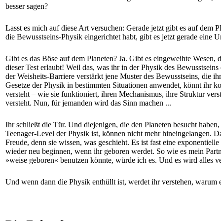
besser sagen?
Lasst es mich auf diese Art versuchen: Gerade jetzt gibt es auf dem 
die Bewusstseins-Physik eingerichtet habt, gibt es jetzt gerade eine
Gibt es das Böse auf dem Planeten? Ja. Gibt es eingeweihte Wesen, 
dieser Test erlaubt! Weil das, was ihr in der Physik des Bewusstseins 
der Weisheits-Barriere verstärkt jene Muster des Bewusstseins, die i
Gesetze der Physik in bestimmten Situationen anwendet, könnt ihr kon
versteht – wie sie funktioniert, ihren Mechanismus, ihre Struktur ver
versteht. Nun, für jemanden wird das Sinn machen ...
Ihr schließt die Tür. Und diejenigen, die den Planeten besucht habe
Teenager-Level der Physik ist, können nicht mehr hineingelangen. Da
Freude, denn sie wissen, was geschieht. Es ist fast eine exponentielle
wieder neu beginnen, wenn ihr geboren werdet. So wie es mein Partn
»weise geboren« benutzen könnte, würde ich es. Und es wird alles v
Und wenn dann die Physik enthüllt ist, werdet ihr verstehen, warum e