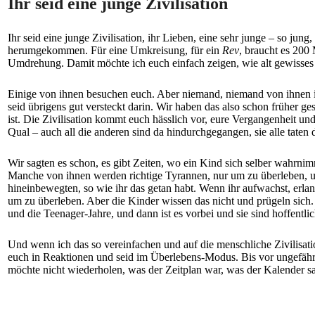
Ihr seid eine junge Zivilisation
Ihr seid eine junge Zivilisation, ihr Lieben, eine sehr junge – so ju
herumgekommen. Für eine Umkreisung, für ein
Rev
, braucht es 200
Umdrehung. Damit möchte ich euch einfach zeigen, wie alt gewisses L
Einige von ihnen besuchen euch. Aber niemand, niemand von ihnen ist
seid übrigens gut versteckt darin. Wir haben das also schon früher g
ist. Die Zivilisation kommt euch hässlich vor, eure Vergangenheit u
Qual – auch all die anderen sind da hindurchgegangen, sie alle taten 
Wir sagten es schon, es gibt Zeiten, wo ein Kind sich selber wahrni
Manche von ihnen werden richtige Tyrannen, nur um zu überleben, un
hineinbewegten, so wie ihr das getan habt. Wenn ihr aufwachst, erla
um zu überleben. Aber die Kinder wissen das nicht und prügeln sich.
und die Teenager-Jahre, und dann ist es vorbei und sie sind hoffentli
Und wenn ich das so vereinfachen und auf die menschliche Zivilisati
euch in Reaktionen und seid im Überlebens-Modus. Bis vor ungefähr 
möchte nicht wiederholen, was der Zeitplan war, was der Kalender s