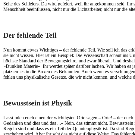
Seite des Schleiers. Da wird gefeiert, weil ihr angekommen seid. Ihr 
Menschheit beeinflussen, nicht nur die Lichtarbeiter, nicht nur die al
Der fehlende Teil
Nun kommt etwas Wichtiges – der fehlende Teil. Wie soll ich das erk
sie nicht wissen. Hier ist ein Beispiel: Die Wissenschaft schaut ins 
höchste Standard der Bewegungslehre, und zwar überall. Und desha
»Dunklen Materie«. Ihr werdet später darüber lachen. Wir haben es j
platziere es in die Boxen des Bekannten. Auch wenn es verschlungen o
fehlen uns physikalische Gesetze, die wir nicht kennen, und welche 
Bewusstsein ist Physik
Lasst mich euch einen der wichtigsten Orte sagen – Orte! – der euch 
Gedanken und dies und das ...« Nein, das stimmt nicht. Bewusstsein 
Regeln sind und dass es ein Teil der Quantenphysik ist. Da sind Reg
geschehen wird. Aber ihr seht das nicht auf diese Weise. Das fehlende