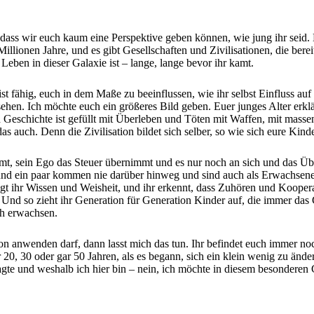
ng, dass wir euch kaum eine Perspektive geben können, wie jung ihr seid.
 Millionen Jahre, und es gibt Gesellschaften und Zivilisationen, die be
eben in dieser Galaxie ist – lange, lange bevor ihr kamt.
 fähig, euch in dem Maße zu beeinflussen, wie ihr selbst Einfluss auf
esehen. Ich möchte euch ein größeres Bild geben. Euer junges Alter er
nd Geschichte ist gefüllt mit Überleben und Töten mit Waffen, mit mas
das auch. Denn die Zivilisation bildet sich selber, so wie sich eure Ki
mmt, sein Ego das Steuer übernimmt und es nur noch an sich und das Übe
d ein paar kommen nie darüber hinweg und sind auch als Erwachsene Ty
ngt ihr Wissen und Weisheit, und ihr erkennt, dass Zuhören und Koopera
 Und so zieht ihr Generation für Generation Kinder auf, die immer das 
ch erwachsen.
on anwenden darf, dann lasst mich das tun. Ihr befindet euch immer noc
20, 30 oder gar 50 Jahren, als es begann, sich ein klein wenig zu änd
agte und weshalb ich hier bin – nein, ich möchte in diesem besonderen