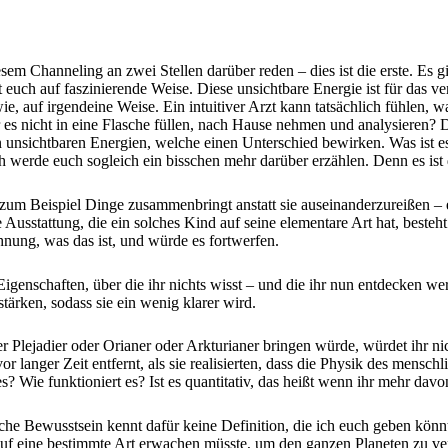
em Channeling an zwei Stellen darüber reden – dies ist die erste. Es gi
hrt euch auf faszinierende Weise. Diese unsichtbare Energie ist für das
, auf irgendeine Weise. Ein intuitiver Arzt kann tatsächlich fühlen, w
es nicht in eine Flasche füllen, nach Hause nehmen und analysieren? Das
sen unsichtbaren Energien, welche einen Unterschied bewirken. Was ist es
werde euch sogleich ein bisschen mehr darüber erzählen. Denn es ist d
zum Beispiel Dinge zusammenbringt anstatt sie auseinanderzureißen – e
e Ausstattung, die ein solches Kind auf seine elementare Art hat, beste
nung, was das ist, und würde es fortwerfen.
igenschaften, über die ihr nichts wisst – und die ihr nun entdecken werd
ärken, sodass sie ein wenig klarer wird.
er Plejadier oder Orianer oder Arkturianer bringen würde, würdet ihr n
r langer Zeit entfernt, als sie realisierten, dass die Physik des mensch
es? Wie funktioniert es? Ist es quantitativ, das heißt wenn ihr mehr da
he Bewusstsein kennt dafür keine Definition, die ich euch geben kön
uf eine bestimmte Art erwachen müsste, um den ganzen Planeten zu verän