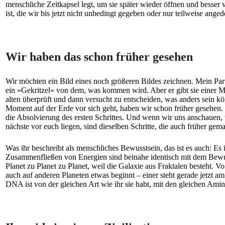
menschliche Zeitkapsel legt, um sie später wieder öffnen und besser 
ist, die wir bis jetzt nicht unbedingt gegeben oder nur teilweise ange
Wir haben das schon früher gesehen
Wir möchten ein Bild eines noch größeren Bildes zeichnen. Mein Part
ein »Gekritzel« von dem, was kommen wird. Aber er gibt sie einer Men
alten überprüft und dann versucht zu entscheiden, was anders sein kö
Moment auf der Erde vor sich geht, haben wir schon früher gesehen. I
die Absolvierung des ersten Schrittes. Und wenn wir uns anschauen, w
nächste vor euch liegen, sind dieselben Schritte, die auch früher gem
Was ihr beschreibt als menschliches Bewusstsein, das ist es auch: Es
Zusammenfließen von Energien sind beinahe identisch mit dem Bewusst
Planet zu Planet zu Planet, weil die Galaxie aus Fraktalen besteht.
auch auf anderen Planeten etwas beginnt – einer steht gerade jetzt 
DNA ist von der gleichen Art wie ihr sie habt, mit den gleichen Amino