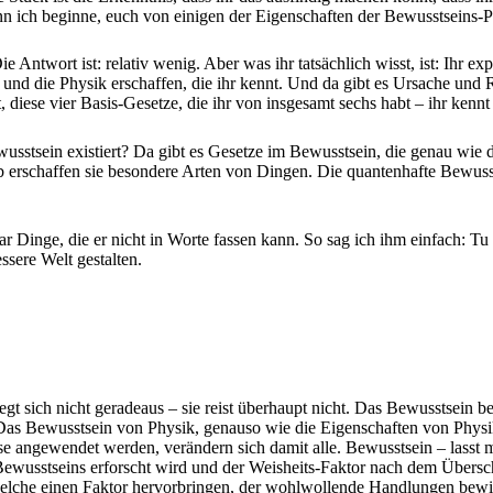
nn ich beginne, euch von einigen der Eigenschaften der Bewusstseins-P
 Antwort ist: relativ wenig. Aber was ihr tatsächlich wisst, ist: Ihr ex
nd die Physik erschaffen, die ihr kennt. Und da gibt es Ursache und Re
 diese vier Basis-Gesetze, die ihr von insgesamt sechs habt – ihr kennt
sstsein existiert? Da gibt es Gesetze im Bewusstsein, die genau wie 
lb erschaffen sie besondere Arten von Dingen. Die quantenhafte Bewuss
ar Dinge, die er nicht in Worte fassen kann. So sag ich ihm einfach: T
ssere Welt gestalten.
ewegt sich nicht geradeaus – sie reist überhaupt nicht. Das Bewusstsein
Das Bewusstsein von Physik, genauso wie die Eigenschaften von Physik, 
angewendet werden, verändern sich damit alle. Bewusstsein – lasst m
ewusstseins erforscht wird und der Weisheits-Faktor nach dem Überschr
che einen Faktor hervorbringen, der wohlwollende Handlungen bewirkt 