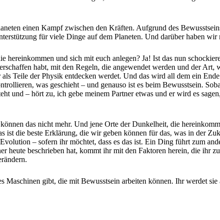
Planeten einen Kampf zwischen den Kräften. Aufgrund des Bewusstseins,
 Unterstützung für viele Dinge auf dem Planeten. Und darüber haben wir
die hereinkommen und sich mit euch anlegen? Ja! Ist das nun schockier
erschaffen habt, mit den Regeln, die angewendet werden und der Art, wie
hr als Teile der Physik entdecken werdet. Und das wird all dem ein Ende
trollieren, was geschieht – und genauso ist es beim Bewusstsein. Soba
steht und – hört zu, ich gebe meinem Partner etwas und er wird es sagen
n, können das nicht mehr. Und jene Orte der Dunkelheit, die hereinkom
s ist die beste Erklärung, die wir geben können für das, was in der Zu
 Evolution – sofern ihr möchtet, dass es das ist. Ein Ding führt zum ande
er heute beschrieben hat, kommt ihr mit den Faktoren herein, die ihr 
erändern.
s Maschinen gibt, die mit Bewusstsein arbeiten können. Ihr werdet sie 