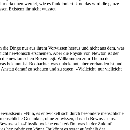
 ihr erkennen werdet, wie es funktioniert. Und das wird die ganze
ssen Existenz ihr nicht wusstet.
ich die Dinge nur aus ihrem Vorwissen heraus und nicht aus dem, was
ie nicht newtonisch erscheinen. Aber die Physik von Newton ist der
 in die newtonischen Boxen legt. Willkommen zum Thema der
 was bekannt ist. Beobachte, was unbekannt, aber vorhanden ist und
nstatt darauf zu schauen und zu sagen: »Vielleicht, nur vielleicht
r Bewusstsein? »Nun, es entwickelt sich durch besondere menschliche
ch menschliche Gedanken, ohne zu wissen, dass da Bewusstseins-
 Bewusstseins-Physik, welche euch erklärt, was in der Zukunft
r es hervorbringen könnt. Ihr könnt es sogar außerhalb der