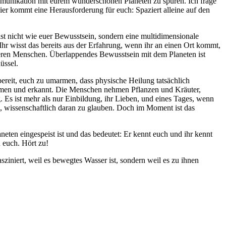
ommunikation mit eurem wunderschönen Planeten zu spüren. Ich frage
Hier kommt eine Herausforderung für euch: Spaziert alleine auf den
st nicht wie euer Bewusstsein, sondern eine multidimensionale
hr wisst das bereits aus der Erfahrung, wenn ihr an einen Ort kommt,
nderen Menschen. Überlappendes Bewusstsein mit dem Planeten ist
üssel.
 bereit, euch zu umarmen, dass physische Heilung tatsächlich
ommen und erkannt. Die Menschen nehmen Pflanzen und Kräuter,
g. Es ist mehr als nur Einbildung, ihr Lieben, und eines Tages, wenn
, wissenschaftlich daran zu glauben. Doch im Moment ist das
neten eingespeist ist und das bedeutet: Er kennt euch und ihr kennt
u euch. Hört zu!
ziniert, weil es bewegtes Wasser ist, sondern weil es zu ihnen