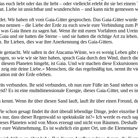
as euch liebt oder das ihr liebt – oder vielleicht erlebt ihr sie bei eine
t tut. Liebe ist unsichtbar und wunderschön – und kann nicht gemessen 
det. Wir haben oft vom Gaia-Gitter gesprochen. Das Gaia-Gitter wurde f
ma
nennen – die Liebe der Erde zu euch sowie eure Verbindung zum Pla
, was Gaia ihnen zu sagen hat. Wenn ihr mit euren Vorfahren und Urein
Gaia und sie hatten die Sterne – und sie hatten die richtige Art zu lebe
 Ihr Lieben, dies war ihre Anerkennung des Gaia-Gitters.
rde gemacht. Wir saßen in der Atacama-Wüste, wo es wenig Leben gibt
en, so wie wir sie hier haben, sprach Gaia durch den Wind, durch die 
iesem Planeten hingeht, ist Gaia. Und wir machen diese Exkursionen ni
aia, zeig mir deine Liebe.« Menschen, die das regelmäßig tun, nennt ih
tion mit der Erde erleben.
eits verbunden. Ihr seid verbunden, ob nun eure Füße im Sand stehen oder 
eid? Es ist eine multidimensionale Energie, dieses Gaia-Gitter, und es is
ennt. Wenn ihr über diesen Sand lauft, lauft ihr über einen Freund, de
 Wie schon gesagt findet ihr dort überall lebendige Dinge, jeder einze
s nur, dass dieser Regenwald so spektakulär ist?« Ich werde es euch sag
dieses Planeten wird von Moos erzeugt und nicht von Bäumen. Deshalb b
re eure Wahrnehmung. Es ist wahrlich ein guter Ort, um die Elementarw