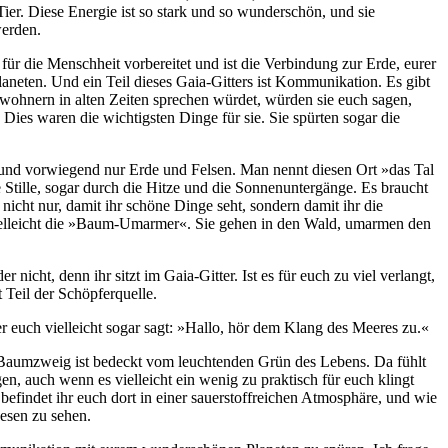
m Tier. Diese Energie ist so stark und so wunderschön, und sie
werden.
ür die Menschheit vorbereitet und ist die Verbindung zur Erde, eurer
neten. Und ein Teil dieses Gaia-Gitters ist Kommunikation. Es gibt
wohnern in alten Zeiten sprechen würdet, würden sie euch sagen,
n. Dies waren die wichtigsten Dinge für sie. Sie spürten sogar die
 und vorwiegend nur Erde und Felsen. Man nennt diesen Ort »das Tal
Stille, sogar durch die Hitze und die Sonnenuntergänge. Es braucht
cht nur, damit ihr schöne Dinge seht, sondern damit ihr die
r vielleicht die »Baum-Umarmer«. Sie gehen in den Wald, umarmen den
nicht, denn ihr sitzt im Gaia-Gitter. Ist es für euch zu viel verlangt,
t Teil der Schöpferquelle.
r euch vielleicht sogar sagt: »Hallo, hör dem Klang des Meeres zu.«
lne Baumzweig ist bedeckt vom leuchtenden Grün des Lebens. Da fühlt
en, auch wenn es vielleicht ein wenig zu praktisch für euch klingt
efindet ihr euch dort in einer sauerstoffreichen Atmosphäre, und wie
esen zu sehen.