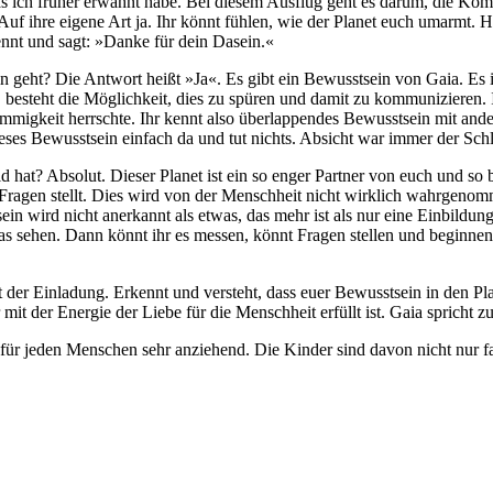
was ich früher erwähnt habe. Bei diesem Ausflug geht es darum, die K
 Auf ihre eigene Art ja. Ihr könnt fühlen, wie der Planet euch umarmt. 
ennt und sagt: »Danke für dein Dasein.«
n geht? Die Antwort heißt »Ja«. Es gibt ein Bewusstsein von Gaia. Es i
besteht die Möglichkeit, dies zu spüren und damit zu kommunizieren. I
stimmigkeit herrschte. Ihr kennt also überlappendes Bewusstsein mit a
ieses Bewusstsein einfach da und tut nichts. Absicht war immer der Schl
ld hat? Absolut. Dieser Planet ist ein so enger Partner von euch und so
r Fragen stellt. Dies wird von der Menschheit nicht wirklich wahrgen
in wird nicht anerkannt als etwas, das mehr ist als nur eine Einbildun
as sehen. Dann könnt ihr es messen, könnt Fragen stellen und beginnen
t der Einladung. Erkennt und versteht, dass euer Bewusstsein in den Pla
 mit der Energie der Liebe für die Menschheit erfüllt ist. Gaia spricht z
 für jeden Menschen sehr anziehend. Die Kinder sind davon nicht nur fas