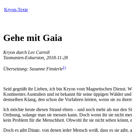
Kryon-Texte
Gehe mit Gaia
Kryon durch Lee Carroll
Tasmanien-Exkursion, 2018-11-28
1)
Übersetzung: Susanne Finsterle
Seid gegrüßt ihr Lieben, ich bin Kryon vom Magnetischen Dienst. Wir
Kontinentes Australien und ist bekannt für seine üppigen Wälder und 
demselben Klang, den schon die Vorfahren hörten, wenn sie zu ihre
Ich möchte heute diesen Strand ehren – und noch mehr als nur den S
Ordnung, solange man sie messen kann. Doch wenn ihr sie nicht messe
kein Problem für die Menschheit. Obwohl ihr sie nicht sehen könnt, ex
Doch es gibt Dinge, von denen jeder Mensch weiß, dass es sie gibt, 