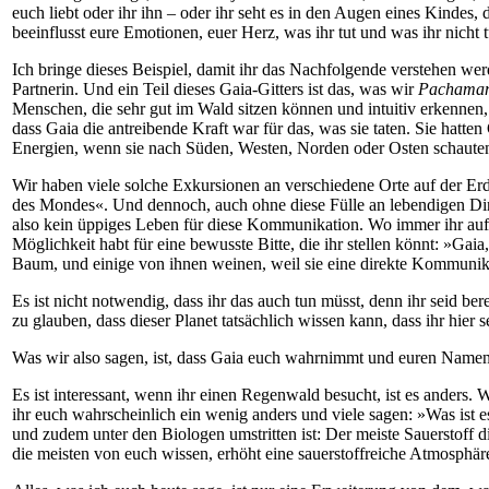
euch liebt oder ihr ihn – oder ihr seht es in den Augen eines Kindes, d
beeinflusst eure Emotionen, euer Herz, was ihr tut und was ihr nich
Ich bringe dieses Beispiel, damit ihr das Nachfolgende verstehen wer
Partnerin. Und ein Teil dieses Gaia-Gitters ist das, was wir
Pachama
Menschen, die sehr gut im Wald sitzen können und intuitiv erkennen
dass Gaia die antreibende Kraft war für das, was sie taten. Sie hatten 
Energien, wenn sie nach Süden, Westen, Norden oder Osten schauten.
Wir haben viele solche Exkursionen an verschiedene Orte auf der E
des Mondes«. Und dennoch, auch ohne diese Fülle an lebendigen Ding
also kein üppiges Leben für diese Kommunikation. Wo immer ihr auf d
Möglichkeit habt für eine bewusste Bitte, die ihr stellen könnt: »G
Baum, und einige von ihnen weinen, weil sie eine direkte Kommunika
Es ist nicht notwendig, dass ihr das auch tun müsst, denn ihr seid ber
zu glauben, dass dieser Planet tatsächlich wissen kann, dass ihr hier s
Was wir also sagen, ist, dass Gaia euch wahrnimmt und euren Namen k
Es ist interessant, wenn ihr einen Regenwald besucht, ist es anders.
ihr euch wahrscheinlich ein wenig anders und viele sagen: »Was ist e
und zudem unter den Biologen umstritten ist: Der meiste Sauerstoff 
die meisten von euch wissen, erhöht eine sauerstoffreiche Atmosphä