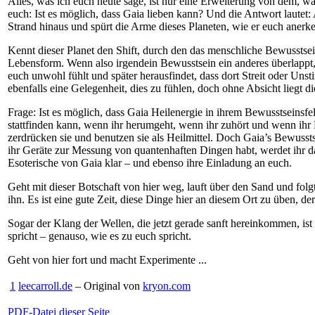
Alles, was ich euch heute sage, ist nur eine Erweiterung von dem, 
euch: Ist es möglich, dass Gaia lieben kann? Und die Antwort lautet:
Strand hinaus und spürt die Arme dieses Planeten, wie er euch anerk
Kennt dieser Planet den Shift, durch den das menschliche Bewusstsei
Lebensform. Wenn also irgendein Bewusstsein ein anderes überlappt, 
euch unwohl fühlt und später herausfindet, dass dort Streit oder Un
ebenfalls eine Gelegenheit, dies zu fühlen, doch ohne Absicht liegt d
Frage: Ist es möglich, dass Gaia Heilenergie in ihrem Bewusstseinsfe
stattfinden kann, wenn ihr herumgeht, wenn ihr zuhört und wenn ih
zerdrücken sie und benutzen sie als Heilmittel. Doch Gaia’s Bewusstse
ihr Geräte zur Messung von quantenhaften Dingen habt, werdet ihr d
Esoterische von Gaia klar – und ebenso ihre Einladung an euch.
Geht mit dieser Botschaft von hier weg, lauft über den Sand und folg
ihn. Es ist eine gute Zeit, diese Dinge hier an diesem Ort zu üben, der
Sogar der Klang der Wellen, die jetzt gerade sanft hereinkommen, ist
spricht – genauso, wie es zu euch spricht.
Geht von hier fort und macht Experimente ...
1
leecarroll.de
– Original von
kryon.com
PDF-Datei dieser Seite