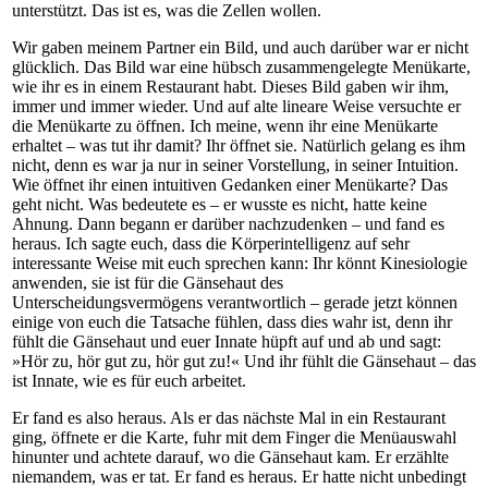
unterstützt. Das ist es, was die Zellen wollen.
Wir gaben meinem Partner ein Bild, und auch darüber war er nicht
glücklich. Das Bild war eine hübsch zusammengelegte Menükarte,
wie ihr es in einem Restaurant habt. Dieses Bild gaben wir ihm,
immer und immer wieder. Und auf alte lineare Weise versuchte er
die Menükarte zu öffnen. Ich meine, wenn ihr eine Menükarte
erhaltet – was tut ihr damit? Ihr öffnet sie. Natürlich gelang es ihm
nicht, denn es war ja nur in seiner Vorstellung, in seiner Intuition.
Wie öffnet ihr einen intuitiven Gedanken einer Menükarte? Das
geht nicht. Was bedeutete es – er wusste es nicht, hatte keine
Ahnung. Dann begann er darüber nachzudenken – und fand es
heraus. Ich sagte euch, dass die Körperintelligenz auf sehr
interessante Weise mit euch sprechen kann: Ihr könnt Kinesiologie
anwenden, sie ist für die Gänsehaut des
Unterscheidungsvermögens verantwortlich – gerade jetzt können
einige von euch die Tatsache fühlen, dass dies wahr ist, denn ihr
fühlt die Gänsehaut und euer Innate hüpft auf und ab und sagt:
»Hör zu, hör gut zu, hör gut zu!« Und ihr fühlt die Gänsehaut – das
ist Innate, wie es für euch arbeitet.
Er fand es also heraus. Als er das nächste Mal in ein Restaurant
ging, öffnete er die Karte, fuhr mit dem Finger die Menüauswahl
hinunter und achtete darauf, wo die Gänsehaut kam. Er erzählte
niemandem, was er tat. Er fand es heraus. Er hatte nicht unbedingt