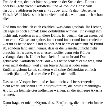
Freude daran, denn er hätte so gerne an der Stelle der »Donut«
oder bei »gebackene Kartoffeln« und »Brot« die Gänsehaut
gespürt. Stattdessen bekam er »Suppe« und »Salat«. Bei seiner
Fleisch-Wahl hieß es »nicht zu viel«, und das war dann auch schon
alles.
Und nun möchte ich euch erzählen, was dann geschah. Ihr Lieben,
ich sage es noch einmal: Eure Zellstruktur
will
das! Ihr zwingt ihm
nichts auf, sondern es will diese Dinge. Er begann das zu essen, bei
dem er die Gänsehaut spürte, immer und immer und immer wieder
– er tut es heute noch. Und mit der Zeit nahm er nicht nur 26 Pfund
ab, sondern fand auch heraus, dass er die Gänsehaut nicht mehr
brauchte. Er wusste, was er essen wollte, denn sein Körper
verlangte danach. Und er hatte keine Lust mehr auf Donut,
gebackene Kartoffeln oder Brot – bis heute schiebt er sie weg, und
zwar nicht deshalb, weil er ein braver Junge ist oder seine
Ernährungsform kennt, sondern weil seine Zellstruktur einfach
mitteilt (flad out?), dass es diese Dinge nicht will.
Das ist ein Versprechen, und es kann nicht viel besser werden,
nicht wahr? Ihr schult eure Zellstruktur um, die beste Ernährungs-
Art für die höchste Gesundheit zu wählen, an die sich eure Akasha
erinnert.
Dann fragte er mich: »Kryon, diese Ernährung, die mir mein Innate