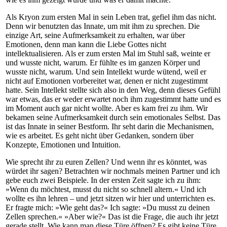
Als Kryon zum ersten Mal in sein Leben trat, gefiel ihm das nicht.
Denn wir benutzten das Innate, um mit ihm zu sprechen. Die
einzige Art, seine Aufmerksamkeit zu erhalten, war über
Emotionen, denn man kann die Liebe Gottes nicht
intellektualisieren. Als er zum ersten Mal im Stuhl saß, weinte er
und wusste nicht, warum. Er fühlte es im ganzen Körper und
wusste nicht, warum. Und sein Intellekt wurde wütend, weil er
nicht auf Emotionen vorbereitet war, denen er nicht zugestimmt
hatte. Sein Intellekt stellte sich also in den Weg, denn dieses Gefühl
war etwas, das er weder erwartet noch ihm zugestimmt hatte und es
im Moment auch gar nicht wollte. Aber es kam frei zu ihm. Wir
bekamen seine Aufmerksamkeit durch sein emotionales Selbst. Das
ist das Innate in seiner Bestform. Ihr seht darin die Mechanismen,
wie es arbeitet. Es geht nicht über Gedanken, sondern über
Konzepte, Emotionen und Intuition.
Wie sprecht ihr zu euren Zellen? Und wenn ihr es könntet, was
würdet ihr sagen? Betrachten wir nochmals meinen Partner und ich
gebe euch zwei Beispiele. In der ersten Zeit sagte ich zu ihm:
»Wenn du möchtest, musst du nicht so schnell altern.« Und ich
wollte es ihn lehren – und jetzt sitzen wir hier und unterrichten es.
Er fragte mich: »Wie geht das?« Ich sagte: »Du musst zu deinen
Zellen sprechen.« »Aber wie?« Das ist die Frage, die auch ihr jetzt
gerade stellt. Wie kann man diese Türe öffnen? Es gibt keine Türe.