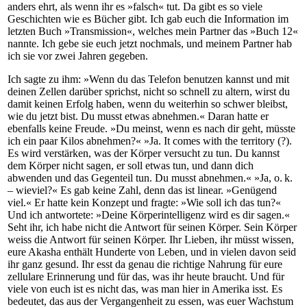
anders ehrt, als wenn ihr es »falsch« tut. Da gibt es so viele
Geschichten wie es Bücher gibt. Ich gab euch die Information im
letzten Buch »Transmission«, welches mein Partner das »Buch 12«
nannte. Ich gebe sie euch jetzt nochmals, und meinem Partner hab
ich sie vor zwei Jahren gegeben.
Ich sagte zu ihm: »Wenn du das Telefon benutzen kannst und mit
deinen Zellen darüber sprichst, nicht so schnell zu altern, wirst du
damit keinen Erfolg haben, wenn du weiterhin so schwer bleibst,
wie du jetzt bist. Du musst etwas abnehmen.« Daran hatte er
ebenfalls keine Freude. »Du meinst, wenn es nach dir geht, müsste
ich ein paar Kilos abnehmen?« »Ja. It comes with the territory (?).
Es wird verstärken, was der Körper versucht zu tun. Du kannst
dem Körper nicht sagen, er soll etwas tun, und dann dich
abwenden und das Gegenteil tun. Du musst abnehmen.« »Ja, o. k.
– wieviel?« Es gab keine Zahl, denn das ist linear. »Genügend
viel.« Er hatte kein Konzept und fragte: »Wie soll ich das tun?«
Und ich antwortete: »Deine Körperintelligenz wird es dir sagen.«
Seht ihr, ich habe nicht die Antwort für seinen Körper. Sein Körper
weiss die Antwort für seinen Körper. Ihr Lieben, ihr müsst wissen,
eure Akasha enthält Hunderte von Leben, und in vielen davon seid
ihr ganz gesund. Ihr esst da genau die richtige Nahrung für eure
zellulare Erinnerung und für das, was ihr heute braucht. Und für
viele von euch ist es nicht das, was man hier in Amerika isst. Es
bedeutet, das aus der Vergangenheit zu essen, was euer Wachstum