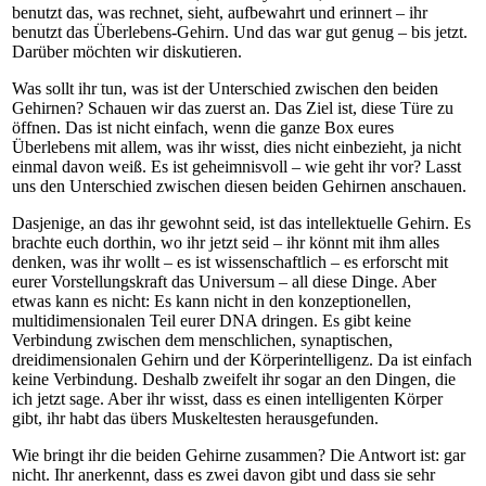
benutzt das, was rechnet, sieht, aufbewahrt und erinnert – ihr
benutzt das Überlebens-Gehirn. Und das war gut genug – bis jetzt.
Darüber möchten wir diskutieren.
Was sollt ihr tun, was ist der Unterschied zwischen den beiden
Gehirnen? Schauen wir das zuerst an. Das Ziel ist, diese Türe zu
öffnen. Das ist nicht einfach, wenn die ganze Box eures
Überlebens mit allem, was ihr wisst, dies nicht einbezieht, ja nicht
einmal davon weiß. Es ist geheimnisvoll – wie geht ihr vor? Lasst
uns den Unterschied zwischen diesen beiden Gehirnen anschauen.
Dasjenige, an das ihr gewohnt seid, ist das intellektuelle Gehirn. Es
brachte euch dorthin, wo ihr jetzt seid – ihr könnt mit ihm alles
denken, was ihr wollt – es ist wissenschaftlich – es erforscht mit
eurer Vorstellungskraft das Universum – all diese Dinge. Aber
etwas kann es nicht: Es kann nicht in den konzeptionellen,
multidimensionalen Teil eurer DNA dringen. Es gibt keine
Verbindung zwischen dem menschlichen, synaptischen,
dreidimensionalen Gehirn und der Körperintelligenz. Da ist einfach
keine Verbindung. Deshalb zweifelt ihr sogar an den Dingen, die
ich jetzt sage. Aber ihr wisst, dass es einen intelligenten Körper
gibt, ihr habt das übers Muskeltesten herausgefunden.
Wie bringt ihr die beiden Gehirne zusammen? Die Antwort ist: gar
nicht. Ihr anerkennt, dass es zwei davon gibt und dass sie sehr