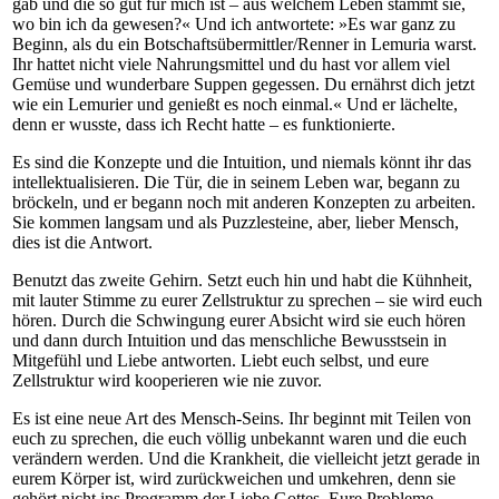
gab und die so gut für mich ist – aus welchem Leben stammt sie,
wo bin ich da gewesen?« Und ich antwortete: »Es war ganz zu
Beginn, als du ein Botschaftsübermittler/Renner in Lemuria warst.
Ihr hattet nicht viele Nahrungsmittel und du hast vor allem viel
Gemüse und wunderbare Suppen gegessen. Du ernährst dich jetzt
wie ein Lemurier und genießt es noch einmal.« Und er lächelte,
denn er wusste, dass ich Recht hatte – es funktionierte.
Es sind die Konzepte und die Intuition, und niemals könnt ihr das
intellektualisieren. Die Tür, die in seinem Leben war, begann zu
bröckeln, und er begann noch mit anderen Konzepten zu arbeiten.
Sie kommen langsam und als Puzzlesteine, aber, lieber Mensch,
dies ist die Antwort.
Benutzt das zweite Gehirn. Setzt euch hin und habt die Kühnheit,
mit lauter Stimme zu eurer Zellstruktur zu sprechen – sie wird euch
hören. Durch die Schwingung eurer Absicht wird sie euch hören
und dann durch Intuition und das menschliche Bewusstsein in
Mitgefühl und Liebe antworten. Liebt euch selbst, und eure
Zellstruktur wird kooperieren wie nie zuvor.
Es ist eine neue Art des Mensch-Seins. Ihr beginnt mit Teilen von
euch zu sprechen, die euch völlig unbekannt waren und die euch
verändern werden. Und die Krankheit, die vielleicht jetzt gerade in
eurem Körper ist, wird zurückweichen und umkehren, denn sie
gehört nicht ins Programm der Liebe Gottes. Eure Probleme