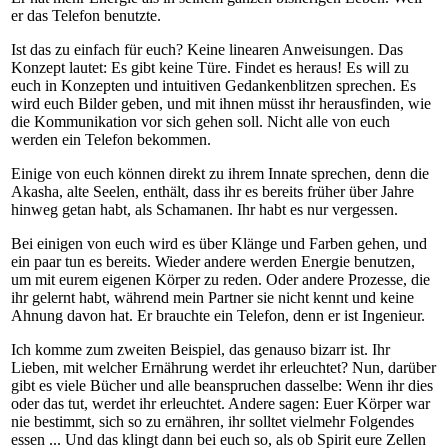
er das Telefon benutzte.
Ist das zu einfach für euch? Keine linearen Anweisungen. Das
Konzept lautet: Es gibt keine Türe. Findet es heraus! Es will zu
euch in Konzepten und intuitiven Gedankenblitzen sprechen. Es
wird euch Bilder geben, und mit ihnen müsst ihr herausfinden, wie
die Kommunikation vor sich gehen soll. Nicht alle von euch
werden ein Telefon bekommen.
Einige von euch können direkt zu ihrem Innate sprechen, denn die
Akasha, alte Seelen, enthält, dass ihr es bereits früher über Jahre
hinweg getan habt, als Schamanen. Ihr habt es nur vergessen.
Bei einigen von euch wird es über Klänge und Farben gehen, und
ein paar tun es bereits. Wieder andere werden Energie benutzen,
um mit eurem eigenen Körper zu reden. Oder andere Prozesse, die
ihr gelernt habt, während mein Partner sie nicht kennt und keine
Ahnung davon hat. Er brauchte ein Telefon, denn er ist Ingenieur.
Ich komme zum zweiten Beispiel, das genauso bizarr ist. Ihr
Lieben, mit welcher Ernährung werdet ihr erleuchtet? Nun, darüber
gibt es viele Bücher und alle beanspruchen dasselbe: Wenn ihr dies
oder das tut, werdet ihr erleuchtet. Andere sagen: Euer Körper war
nie bestimmt, sich so zu ernähren, ihr solltet vielmehr Folgendes
essen ... Und das klingt dann bei euch so, als ob Spirit eure Zellen