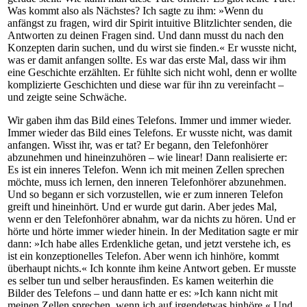
Was kommt also als Nächstes? Ich sagte zu ihm: »Wenn du
anfängst zu fragen, wird dir Spirit intuitive Blitzlichter senden, die
Antworten zu deinen Fragen sind. Und dann musst du nach den
Konzepten darin suchen, und du wirst sie finden.« Er wusste nicht,
was er damit anfangen sollte. Es war das erste Mal, dass wir ihm
eine Geschichte erzählten. Er fühlte sich nicht wohl, denn er wollte
komplizierte Geschichten und diese war für ihn zu vereinfacht –
und zeigte seine Schwäche.
Wir gaben ihm das Bild eines Telefons. Immer und immer wieder.
Immer wieder das Bild eines Telefons. Er wusste nicht, was damit
anfangen. Wisst ihr, was er tat? Er begann, den Telefonhörer
abzunehmen und hineinzuhören – wie linear! Dann realisierte er:
Es ist ein inneres Telefon. Wenn ich mit meinen Zellen sprechen
möchte, muss ich lernen, den inneren Telefonhörer abzunehmen.
Und so begann er sich vorzustellen, wie er zum inneren Telefon
greift und hineinhört. Und er wurde gut darin. Aber jedes Mal,
wenn er den Telefonhörer abnahm, war da nichts zu hören. Und er
hörte und hörte immer wieder hinein. In der Meditation sagte er mir
dann: »Ich habe alles Erdenkliche getan, und jetzt verstehe ich, es
ist ein konzeptionelles Telefon. Aber wenn ich hinhöre, kommt
überhaupt nichts.« Ich konnte ihm keine Antwort geben. Er musste
es selber tun und selber herausfinden. Es kamen weiterhin die
Bilder des Telefons – und dann hatte er es: »Ich kann nicht mit
meinen Zellen sprechen, wenn ich auf irgendetwas hinhöre.« Und