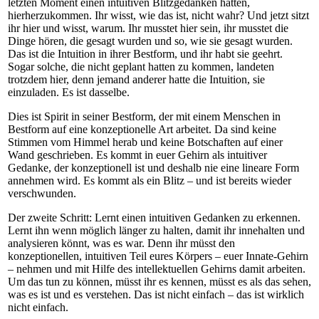
letzten Moment einen intuitiven Blitzgedanken hatten,
hierherzukommen. Ihr wisst, wie das ist, nicht wahr? Und jetzt sitzt
ihr hier und wisst, warum. Ihr musstet hier sein, ihr musstet die
Dinge hören, die gesagt wurden und so, wie sie gesagt wurden.
Das ist die Intuition in ihrer Bestform, und ihr habt sie geehrt.
Sogar solche, die nicht geplant hatten zu kommen, landeten
trotzdem hier, denn jemand anderer hatte die Intuition, sie
einzuladen. Es ist dasselbe.
Dies ist Spirit in seiner Bestform, der mit einem Menschen in
Bestform auf eine konzeptionelle Art arbeitet. Da sind keine
Stimmen vom Himmel herab und keine Botschaften auf einer
Wand geschrieben. Es kommt in euer Gehirn als intuitiver
Gedanke, der konzeptionell ist und deshalb nie eine lineare Form
annehmen wird. Es kommt als ein Blitz – und ist bereits wieder
verschwunden.
Der zweite Schritt: Lernt einen intuitiven Gedanken zu erkennen.
Lernt ihn wenn möglich länger zu halten, damit ihr innehalten und
analysieren könnt, was es war. Denn ihr müsst den
konzeptionellen, intuitiven Teil eures Körpers – euer Innate-Gehirn
– nehmen und mit Hilfe des intellektuellen Gehirns damit arbeiten.
Um das tun zu können, müsst ihr es kennen, müsst es als das sehen,
was es ist und es verstehen. Das ist nicht einfach – das ist wirklich
nicht einfach.