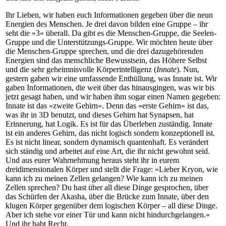
Ihr Lieben, wir haben euch Informationen gegeben über die neun
Energien des Menschen. Je drei davon bilden eine Gruppe – ihr
seht die »3« überall. Da gibt es die Menschen-Gruppe, die Seelen-
Gruppe und die Unterstützungs-Gruppe. Wir möchten heute über
die Menschen-Gruppe sprechen, und die drei dazugehörenden
Energien sind das menschliche Bewusstsein, das Höhere Selbst
und die sehr geheimnisvolle Körperintelligenz (
Innate
). Nun,
gestern gaben wir eine umfassende Enthüllung, was Innate ist. Wir
gaben Informationen, die weit über das hinausgingen, was wir bis
jetzt gesagt haben, und wir haben ihm sogar einen Namen gegeben:
Innate ist das »zweite Gehirn«. Denn das »erste Gehirn« ist das,
was ihr in 3D benutzt, und dieses Gehirn hat Synapsen, hat
Erinnerung, hat Logik. Es ist für das Überleben zuständig. Innate
ist ein anderes Gehirn, das nicht logisch sondern konzeptionell ist.
Es ist nicht linear, sondern dynamisch quantenhaft. Es verändert
sich ständig und arbeitet auf eine Art, die ihr nicht gewohnt seid.
Und aus eurer Wahrnehmung heraus steht ihr in eurem
dreidimensionalen Körper und stellt die Frage: »Lieber Kryon, wie
kann ich zu meinen Zellen gelangen? Wie kann ich zu meinen
Zellen sprechen? Du hast über all diese Dinge gesprochen, über
das Schürfen der Akasha, über die Brücke zum Innate, über den
klugen Körper gegenüber dem logischen Körper – all diese Dinge.
Aber ich stehe vor einer Tür und kann nicht hindurchgelangen.«
Und ihr habt Recht.