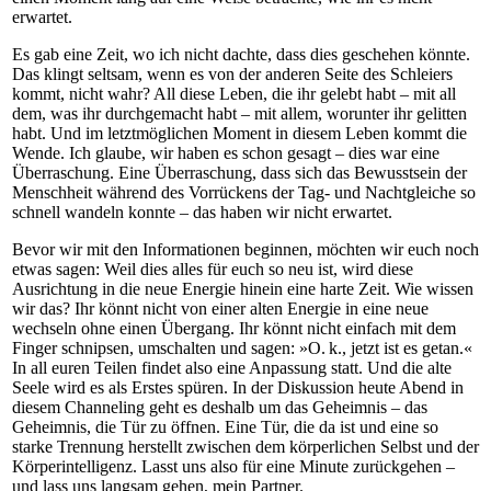
erwartet.
Es gab eine Zeit, wo ich nicht dachte, dass dies geschehen könnte.
Das klingt seltsam, wenn es von der anderen Seite des Schleiers
kommt, nicht wahr? All diese Leben, die ihr gelebt habt – mit all
dem, was ihr durchgemacht habt – mit allem, worunter ihr gelitten
habt. Und im letztmöglichen Moment in diesem Leben kommt die
Wende. Ich glaube, wir haben es schon gesagt – dies war eine
Überraschung. Eine Überraschung, dass sich das Bewusstsein der
Menschheit während des Vorrückens der Tag- und Nachtgleiche so
schnell wandeln konnte – das haben wir nicht erwartet.
Bevor wir mit den Informationen beginnen, möchten wir euch noch
etwas sagen: Weil dies alles für euch so neu ist, wird diese
Ausrichtung in die neue Energie hinein eine harte Zeit. Wie wissen
wir das? Ihr könnt nicht von einer alten Energie in eine neue
wechseln ohne einen Übergang. Ihr könnt nicht einfach mit dem
Finger schnipsen, umschalten und sagen: »O. k., jetzt ist es getan.«
In all euren Teilen findet also eine Anpassung statt. Und die alte
Seele wird es als Erstes spüren. In der Diskussion heute Abend in
diesem Channeling geht es deshalb um das Geheimnis – das
Geheimnis, die Tür zu öffnen. Eine Tür, die da ist und eine so
starke Trennung herstellt zwischen dem körperlichen Selbst und der
Körperintelligenz. Lasst uns also für eine Minute zurückgehen –
und lass uns langsam gehen, mein Partner.