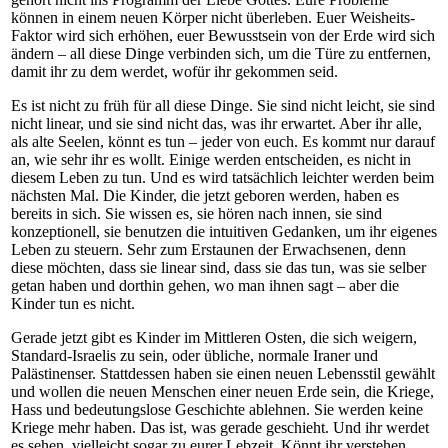
können in einem neuen Körper nicht überleben. Euer Weisheits-
Faktor wird sich erhöhen, euer Bewusstsein von der Erde wird sich
ändern – all diese Dinge verbinden sich, um die Türe zu entfernen,
damit ihr zu dem werdet, wofür ihr gekommen seid.
Es ist nicht zu früh für all diese Dinge. Sie sind nicht leicht, sie sind
nicht linear, und sie sind nicht das, was ihr erwartet. Aber ihr alle,
als alte Seelen, könnt es tun – jeder von euch. Es kommt nur darauf
an, wie sehr ihr es wollt. Einige werden entscheiden, es nicht in
diesem Leben zu tun. Und es wird tatsächlich leichter werden beim
nächsten Mal. Die Kinder, die jetzt geboren werden, haben es
bereits in sich. Sie wissen es, sie hören nach innen, sie sind
konzeptionell, sie benutzen die intuitiven Gedanken, um ihr eigenes
Leben zu steuern. Sehr zum Erstaunen der Erwachsenen, denn
diese möchten, dass sie linear sind, dass sie das tun, was sie selber
getan haben und dorthin gehen, wo man ihnen sagt – aber die
Kinder tun es nicht.
Gerade jetzt gibt es Kinder im Mittleren Osten, die sich weigern,
Standard-Israelis zu sein, oder übliche, normale Iraner und
Palästinenser. Stattdessen haben sie einen neuen Lebensstil gewählt
und wollen die neuen Menschen einer neuen Erde sein, die Kriege,
Hass und bedeutungslose Geschichte ablehnen. Sie werden keine
Kriege mehr haben. Das ist, was gerade geschieht. Und ihr werdet
es sehen, vielleicht sogar zu eurer Lebzeit. Könnt ihr verstehen,