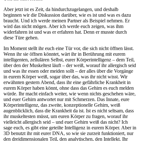
Aber jetzt ist es Zeit, da hindurchzugelangen, und deshalb
beginnen wir die Diskussion darüber, wie es ist und was es dazu
braucht. Und ich werde meinen Partner als Beispiel nehmen. Er
wird das nicht mögen. Aber ich werde euch zeigen, was ihm
widerfahren ist und was er erfahren hat. Denn er musste durch
diese Türe gehen.
Im Moment stellt ihr euch eine Tür vor, die sich nicht öffnen lässt.
Wenn ihr sie öffnen könntet, wärt ihr in Berührung mit eurem
intelligenten, zellulären Selbst, eurer Körperintelligenz – dem Teil,
über den der Muskeltest läuft – der weiß, worauf ihr allergisch seid
und was ihr essen oder meiden sollt – der alles über die Vorgänge
in eurem Körper weiß, sogar über das, was ihr nicht wisst. Wir
erwähnten gestern Abend, dass ihr eine gefährliche Krankheit in
eurem Körper haben könnt, ohne dass das Gehirn es euch melden
würde. Ihr macht einfach weiter, wie wenn nichts geschehen wäre,
und euer Gehirn antwortet nur mit Schmerzen. Das Innate, eure
Körperintelligenz, das zweite, konzeptionelle Gehirn, weiß
augenblicklich, dass die Krankheit da ist. Ist es nicht seltsam, dass
ihr muskeltesten müsst, um euren Körper zu fragen, worauf ihr
vielleicht allergisch seid – und euer Gehirn weiß das nicht? Ich
sage euch, es gibt eine geteilte Intelligenz in eurem Körper. Aber in
3D benutzt ihr mit eurer DNA, so wie sie zurzeit funktioniert, nur
den dreidimensionalen Teil, den analytischen, den Intellekt. Ihr