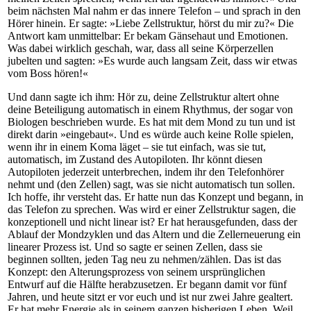
beim nächsten Mal nahm er das innere Telefon – und sprach in den
Hörer hinein. Er sagte: »Liebe Zellstruktur, hörst du mir zu?« Die
Antwort kam unmittelbar: Er bekam Gänsehaut und Emotionen.
Was dabei wirklich geschah, war, dass all seine Körperzellen
jubelten und sagten: »Es wurde auch langsam Zeit, dass wir etwas
vom Boss hören!«
Und dann sagte ich ihm: Hör zu, deine Zellstruktur altert ohne
deine Beteiligung automatisch in einem Rhythmus, der sogar von
Biologen beschrieben wurde. Es hat mit dem Mond zu tun und ist
direkt darin »eingebaut«. Und es würde auch keine Rolle spielen,
wenn ihr in einem Koma läget – sie tut einfach, was sie tut,
automatisch, im Zustand des Autopiloten. Ihr könnt diesen
Autopiloten jederzeit unterbrechen, indem ihr den Telefonhörer
nehmt und (den Zellen) sagt, was sie nicht automatisch tun sollen.
Ich hoffe, ihr versteht das. Er hatte nun das Konzept und begann, in
das Telefon zu sprechen. Was wird er einer Zellstruktur sagen, die
konzeptionell und nicht linear ist? Er hat herausgefunden, dass der
Ablauf der Mondzyklen und das Altern und die Zellerneuerung ein
linearer Prozess ist. Und so sagte er seinen Zellen, dass sie
beginnen sollten, jeden Tag neu zu nehmen/zählen. Das ist das
Konzept: den Alterungsprozess von seinem ursprünglichen
Entwurf auf die Hälfte herabzusetzen. Er begann damit vor fünf
Jahren, und heute sitzt er vor euch und ist nur zwei Jahre gealtert.
Er hat mehr Energie als in seinem ganzen bisherigen Leben. Weil