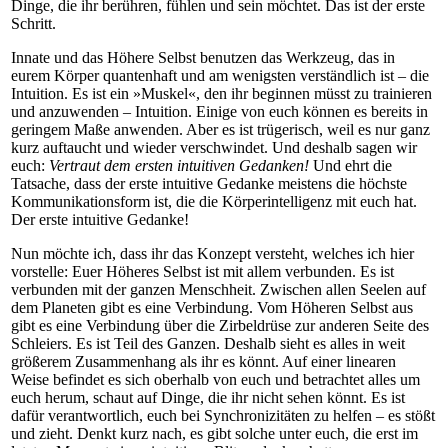
Dinge, die ihr berühren, fühlen und sein möchtet. Das ist der erste
Schritt.
Innate und das Höhere Selbst benutzen das Werkzeug, das in
eurem Körper quantenhaft und am wenigsten verständlich ist – die
Intuition. Es ist ein »Muskel«, den ihr beginnen müsst zu trainieren
und anzuwenden – Intuition. Einige von euch können es bereits in
geringem Maße anwenden. Aber es ist trügerisch, weil es nur ganz
kurz auftaucht und wieder verschwindet. Und deshalb sagen wir
euch:
Vertraut dem ersten intuitiven Gedanken!
Und ehrt die
Tatsache, dass der erste intuitive Gedanke meistens die höchste
Kommunikationsform ist, die die Körperintelligenz mit euch hat.
Der erste intuitive Gedanke!
Nun möchte ich, dass ihr das Konzept versteht, welches ich hier
vorstelle: Euer Höheres Selbst ist mit allem verbunden. Es ist
verbunden mit der ganzen Menschheit. Zwischen allen Seelen auf
dem Planeten gibt es eine Verbindung. Vom Höheren Selbst aus
gibt es eine Verbindung über die Zirbeldrüse zur anderen Seite des
Schleiers. Es ist Teil des Ganzen. Deshalb sieht es alles in weit
größerem Zusammenhang als ihr es könnt. Auf einer linearen
Weise befindet es sich oberhalb von euch und betrachtet alles um
euch herum, schaut auf Dinge, die ihr nicht sehen könnt. Es ist
dafür verantwortlich, euch bei Synchronizitäten zu helfen – es stößt
und zieht. Denkt kurz nach, es gibt solche unter euch, die erst im