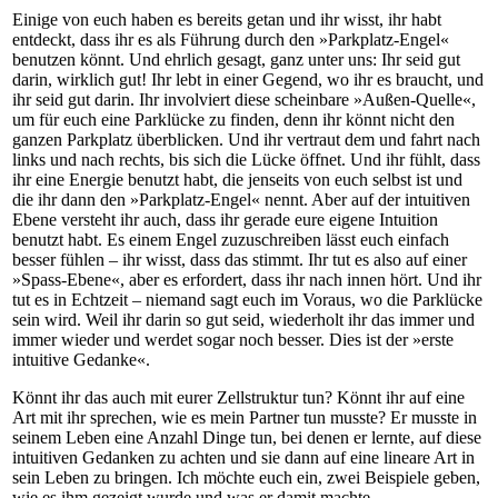
Einige von euch haben es bereits getan und ihr wisst, ihr habt
entdeckt, dass ihr es als Führung durch den »Parkplatz-Engel«
benutzen könnt. Und ehrlich gesagt, ganz unter uns: Ihr seid gut
darin, wirklich gut! Ihr lebt in einer Gegend, wo ihr es braucht, und
ihr seid gut darin. Ihr involviert diese scheinbare »Außen-Quelle«,
um für euch eine Parklücke zu finden, denn ihr könnt nicht den
ganzen Parkplatz überblicken. Und ihr vertraut dem und fahrt nach
links und nach rechts, bis sich die Lücke öffnet. Und ihr fühlt, dass
ihr eine Energie benutzt habt, die jenseits von euch selbst ist und
die ihr dann den »Parkplatz-Engel« nennt. Aber auf der intuitiven
Ebene versteht ihr auch, dass ihr gerade eure eigene Intuition
benutzt habt. Es einem Engel zuzuschreiben lässt euch einfach
besser fühlen – ihr wisst, dass das stimmt. Ihr tut es also auf einer
»Spass-Ebene«, aber es erfordert, dass ihr nach innen hört. Und ihr
tut es in Echtzeit – niemand sagt euch im Voraus, wo die Parklücke
sein wird. Weil ihr darin so gut seid, wiederholt ihr das immer und
immer wieder und werdet sogar noch besser. Dies ist der »erste
intuitive Gedanke«.
Könnt ihr das auch mit eurer Zellstruktur tun? Könnt ihr auf eine
Art mit ihr sprechen, wie es mein Partner tun musste? Er musste in
seinem Leben eine Anzahl Dinge tun, bei denen er lernte, auf diese
intuitiven Gedanken zu achten und sie dann auf eine lineare Art in
sein Leben zu bringen. Ich möchte euch ein, zwei Beispiele geben,
wie es ihm gezeigt wurde und was er damit machte.