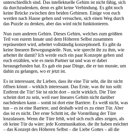
unterschiedlich sind. Das intellektuelle Gehirn ist nicht fähig, sich
da durchzudenken, denn es gibt keine Verbindung. Es gibt noch
keine Brücke zwischen den beiden Gehirnen. Einige von euch
werden nach Hause gehen und versuchen, sich einen Weg durch
das Puzzle zu denken, aber das wird nicht funktionieren.
Nun zum anderen Gehirn. Dieses Gehirn, welches zum größten
Teil von eurem Innate und dem Höheren Selbst zusammen
repräsentiert wird, arbeitet vollständig konzeptionell. Es gibt da
keine linearen Bewegungsteile. Nun, wie sprecht ihr zu ihm, wie
arbeitet ihr damit? Ich werde euch ein paar Konzepte geben und
euch erzählen, wie es mein Partner tat und was er dabei
herausgefunden hat. Es gab ein paar Dinge, die er tun musste, um
dahin zu gelangen, wo er jetzt ist.
Es ist interessant, ihr Lieben, dass ihr eine Tür seht, die ihr nicht
öffnen könnt – wirklich interessant. Das Erste, was ihr tun sollt:
Entfernt die Tür! Sie ist nicht dort – nicht wirklich. Die Türe
scheint dort zu sein, weil euer lineares Gehirn nicht darüber
nachdenken kann – somit ist dort eine Barriere. Es weiß nicht, was
tun – es ist eine Barriere, und deshalb wird es zu einer Tür. Aber
das ist es nicht. Der erste Schritt ist, die Vorstellung der Türe
loszulassen. Wenn die Türe fehlt, wird sich euch alles zeigen, als
ob keine Tür da wäre: jede Kommunikation, die ihr haben möchtet
– das Konzept des Höheren Selbst – die Liebe Gottes – all die