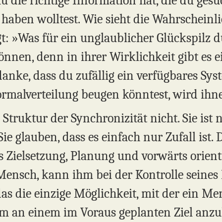
 die richtige Information hat, die du gesuc
haben wolltest. Wie sieht die Wahrscheinli
: »Was für ein unglaublicher Glückspilz du 
nen, denn in ihrer Wirklichkeit gibt es e
anke, dass du zufällig ein verfügbares Sys
ormalverteilung beugen könntest, wird ih
ruktur der Synchronizität nicht. Sie ist ni
Sie glauben, dass es einfach nur Zufall ist. D
us Zielsetzung, Planung und vorwärts orien
 Mensch, kann ihm bei der Kontrolle seines
das die einzige Möglichkeit, mit der ein Me
um an einem im Voraus geplanten Ziel anz