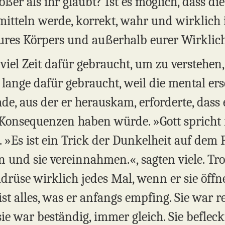
rößer als ihr glaubt? Ist es möglich, dass di
mitteln werde, korrekt, wahr und wirklich 
res Körpers und außerhalb eurer Wirklichk
viel Zeit dafür gebraucht, um zu verstehen,
t lange dafür gebraucht, weil die mental er
e, aus der er herauskam, erforderte, dass e
e Konsequenzen haben würde. »Gott spricht 
. »Es ist ein Trick der Dunkelheit auf dem
n und sie vereinnahmen.«, sagten viele. Tr
ldrüse wirklich jedes Mal, wenn er sie öffne
st alles, was er anfangs empfing. Sie war r
sie war beständig, immer gleich. Sie befleck