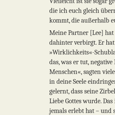
Vielleicht ist sie sogar g
die ich euch gleich über
kommt, die außerhalb eu
Meine Partner [Lee] hat 
dahinter verbirgt. Er ha
»Wirklichkeits«-Schublad
das, was er tut, negativ
Menschen«, sagten viele
in deine Seele eindringe
gelernt, dass seine Zirbe
Liebe Gottes wurde. Das i
jemals erlebt hat – und 