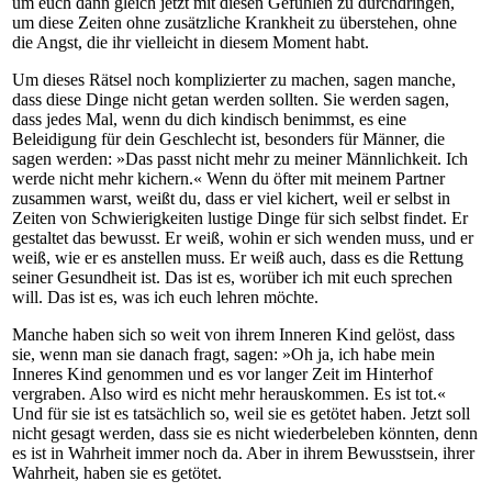
um euch dann gleich jetzt mit diesen Gefühlen zu durchdringen,
um diese Zeiten ohne zusätzliche Krankheit zu überstehen, ohne
die Angst, die ihr vielleicht in diesem Moment habt.
Um dieses Rätsel noch komplizierter zu machen, sagen manche,
dass diese Dinge nicht getan werden sollten. Sie werden sagen,
dass jedes Mal, wenn du dich kindisch benimmst, es eine
Beleidigung für dein Geschlecht ist, besonders für Männer, die
sagen werden: »Das passt nicht mehr zu meiner Männlichkeit. Ich
werde nicht mehr kichern.« Wenn du öfter mit meinem Partner
zusammen warst, weißt du, dass er viel kichert, weil er selbst in
Zeiten von Schwierigkeiten lustige Dinge für sich selbst findet. Er
gestaltet das bewusst. Er weiß, wohin er sich wenden muss, und er
weiß, wie er es anstellen muss. Er weiß auch, dass es die Rettung
seiner Gesundheit ist. Das ist es, worüber ich mit euch sprechen
will. Das ist es, was ich euch lehren möchte.
Manche haben sich so weit von ihrem Inneren Kind gelöst, dass
sie, wenn man sie danach fragt, sagen: »Oh ja, ich habe mein
Inneres Kind genommen und es vor langer Zeit im Hinterhof
vergraben. Also wird es nicht mehr herauskommen. Es ist tot.«
Und für sie ist es tatsächlich so, weil sie es getötet haben. Jetzt soll
nicht gesagt werden, dass sie es nicht wiederbeleben könnten, denn
es ist in Wahrheit immer noch da. Aber in ihrem Bewusstsein, ihrer
Wahrheit, haben sie es getötet.