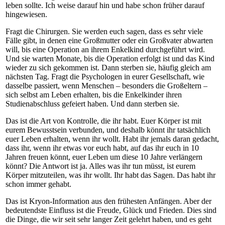
leben sollte. Ich weise darauf hin und habe schon früher darauf
hingewiesen.
Fragt die Chirurgen. Sie werden euch sagen, dass es sehr viele
Fälle gibt, in denen eine Großmutter oder ein Großvater abwarten
will, bis eine Operation an ihrem Enkelkind durchgeführt wird.
Und sie warten Monate, bis die Operation erfolgt ist und das Kind
wieder zu sich gekommen ist. Dann sterben sie, häufig gleich am
nächsten Tag. Fragt die Psychologen in eurer Gesellschaft, wie
dasselbe passiert, wenn Menschen – besonders die Großeltern –
sich selbst am Leben erhalten, bis die Enkelkinder ihren
Studienabschluss gefeiert haben. Und dann sterben sie.
Das ist die Art von Kontrolle, die ihr habt. Euer Körper ist mit
eurem Bewusstsein verbunden, und deshalb könnt ihr tatsächlich
euer Leben erhalten, wenn ihr wollt. Habt ihr jemals daran gedacht,
dass ihr, wenn ihr etwas vor euch habt, auf das ihr euch in 10
Jahren freuen könnt, euer Leben um diese 10 Jahre verlängern
könnt? Die Antwort ist ja. Alles was ihr tun müsst, ist eurem
Körper mitzuteilen, was ihr wollt. Ihr habt das Sagen. Das habt ihr
schon immer gehabt.
Das ist Kryon-Information aus den frühesten Anfängen. Aber der
bedeutendste Einfluss ist die Freude, Glück und Frieden. Dies sind
die Dinge, die wir seit sehr langer Zeit gelehrt haben, und es geht