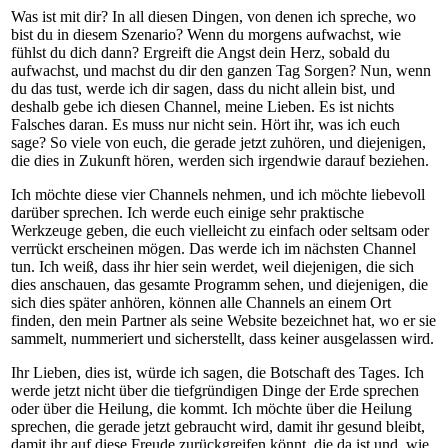
Was ist mit dir? In all diesen Dingen, von denen ich spreche, wo
bist du in diesem Szenario? Wenn du morgens aufwachst, wie
fühlst du dich dann? Ergreift die Angst dein Herz, sobald du
aufwachst, und machst du dir den ganzen Tag Sorgen? Nun, wenn
du das tust, werde ich dir sagen, dass du nicht allein bist, und
deshalb gebe ich diesen Channel, meine Lieben. Es ist nichts
Falsches daran. Es muss nur nicht sein. Hört ihr, was ich euch
sage? So viele von euch, die gerade jetzt zuhören, und diejenigen,
die dies in Zukunft hören, werden sich irgendwie darauf beziehen.
Ich möchte diese vier Channels nehmen, und ich möchte liebevoll
darüber sprechen. Ich werde euch einige sehr praktische
Werkzeuge geben, die euch vielleicht zu einfach oder seltsam oder
verrückt erscheinen mögen. Das werde ich im nächsten Channel
tun. Ich weiß, dass ihr hier sein werdet, weil diejenigen, die sich
dies anschauen, das gesamte Programm sehen, und diejenigen, die
sich dies später anhören, können alle Channels an einem Ort
finden, den mein Partner als seine Website bezeichnet hat, wo er sie
sammelt, nummeriert und sicherstellt, dass keiner ausgelassen wird.
Ihr Lieben, dies ist, würde ich sagen, die Botschaft des Tages. Ich
werde jetzt nicht über die tiefgründigen Dinge der Erde sprechen
oder über die Heilung, die kommt. Ich möchte über die Heilung
sprechen, die gerade jetzt gebraucht wird, damit ihr gesund bleibt,
damit ihr auf diese Freude zurückgreifen könnt, die da ist und, wie