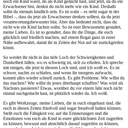
noch ein Kind warst, du als Kind gedacht hast, und jetzt, da du ein
Erwachsener bist, denkst du nicht mehr wie ein Kind. Deshalb
sollst du niemals kindlich sein. Es ist wahr – es steht sogar in der
Bibel –, dass du jetzt als Erwachsener denken solltest, da du jetzt
verantwortungsbewusster bist. Aber das bedeutet nicht, dass du
nicht wie ein Kind lachen sollst. So ist euer Bewusstsein gestaltet,
meine Lieben. Es ist so gestaltet, dass ihr die Dinge, die euch
glücklich und friedlich machen, auf einem Regal ganz in eurer
Nähe aufbewahrt, damit ihr in Zeiten der Not auf sie zurückgreifen
könnt.
So werdet ihr nicht in das tiefe Loch der Schwierigkeiten und
Dunkelheit fallen, wo es schwierig ist, sich zu erholen. Ich spreche
mit einigen, die jetzt in diesem Loch sind, und ich weiß es. Es ist
schwer, nachts zu schlafen, und wenn ihr morgens aufwacht,
kommt alles wieder schnell zurück. Es gibt Probleme. Wie willst du
das machen? Wie willst du jenes überhaupt schaffen? Was wird als
Nächstes passieren? Etwas, worüber du vor einem Jahr noch nicht
einmal nachgedacht hast, ist plötzlich wieder da. Ich weiß.
Es gibt Werkzeuge, meine Lieben, die in euch eingebaut sind, die
euch in diesen Zeiten friedvoll und sogar freudvoll halten können.
Stellt euch die Fähigkeit vor, auf die Erinnerungen und die
Emotionen von euch als Kind in eurer glücklichsten Zeit zugreifen
zu können, bewusst und absichtlich darauf zugreifen zu können,