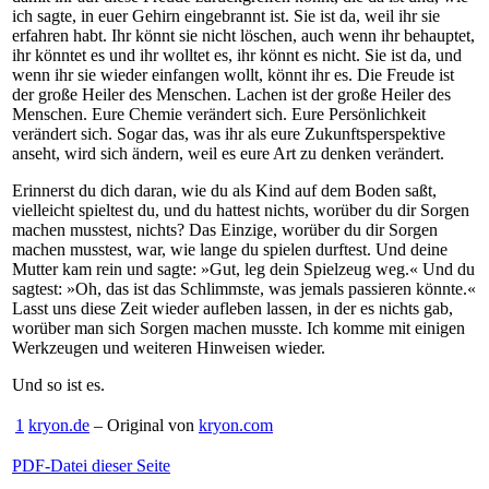
ich sagte, in euer Gehirn eingebrannt ist. Sie ist da, weil ihr sie
erfahren habt. Ihr könnt sie nicht löschen, auch wenn ihr behauptet,
ihr könntet es und ihr wolltet es, ihr könnt es nicht. Sie ist da, und
wenn ihr sie wieder einfangen wollt, könnt ihr es. Die Freude ist
der große Heiler des Menschen. Lachen ist der große Heiler des
Menschen. Eure Chemie verändert sich. Eure Persönlichkeit
verändert sich. Sogar das, was ihr als eure Zukunftsperspektive
anseht, wird sich ändern, weil es eure Art zu denken verändert.
Erinnerst du dich daran, wie du als Kind auf dem Boden saßt,
vielleicht spieltest du, und du hattest nichts, worüber du dir Sorgen
machen musstest, nichts? Das Einzige, worüber du dir Sorgen
machen musstest, war, wie lange du spielen durftest. Und deine
Mutter kam rein und sagte: »Gut, leg dein Spielzeug weg.« Und du
sagtest: »Oh, das ist das Schlimmste, was jemals passieren könnte.«
Lasst uns diese Zeit wieder aufleben lassen, in der es nichts gab,
worüber man sich Sorgen machen musste. Ich komme mit einigen
Werkzeugen und weiteren Hinweisen wieder.
Und so ist es.
1
kryon.de
– Original von
kryon.com
PDF-Datei dieser Seite