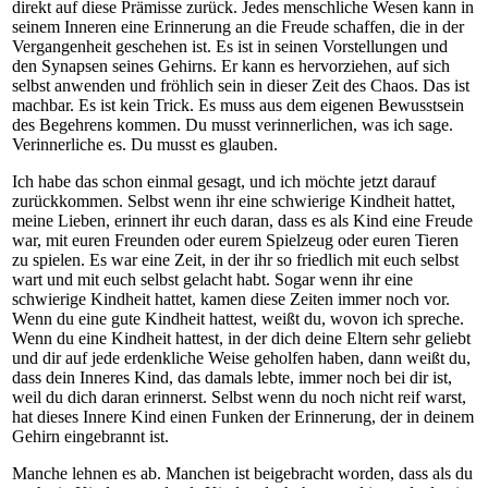
direkt auf diese Prämisse zurück. Jedes menschliche Wesen kann in
seinem Inneren eine Erinnerung an die Freude schaffen, die in der
Vergangenheit geschehen ist. Es ist in seinen Vorstellungen und
den Synapsen seines Gehirns. Er kann es hervorziehen, auf sich
selbst anwenden und fröhlich sein in dieser Zeit des Chaos. Das ist
machbar. Es ist kein Trick. Es muss aus dem eigenen Bewusstsein
des Begehrens kommen. Du musst verinnerlichen, was ich sage.
Verinnerliche es. Du musst es glauben.
Ich habe das schon einmal gesagt, und ich möchte jetzt darauf
zurückkommen. Selbst wenn ihr eine schwierige Kindheit hattet,
meine Lieben, erinnert ihr euch daran, dass es als Kind eine Freude
war, mit euren Freunden oder eurem Spielzeug oder euren Tieren
zu spielen. Es war eine Zeit, in der ihr so friedlich mit euch selbst
wart und mit euch selbst gelacht habt. Sogar wenn ihr eine
schwierige Kindheit hattet, kamen diese Zeiten immer noch vor.
Wenn du eine gute Kindheit hattest, weißt du, wovon ich spreche.
Wenn du eine Kindheit hattest, in der dich deine Eltern sehr geliebt
und dir auf jede erdenkliche Weise geholfen haben, dann weißt du,
dass dein Inneres Kind, das damals lebte, immer noch bei dir ist,
weil du dich daran erinnerst. Selbst wenn du noch nicht reif warst,
hat dieses Innere Kind einen Funken der Erinnerung, der in deinem
Gehirn eingebrannt ist.
Manche lehnen es ab. Manchen ist beigebracht worden, dass als du