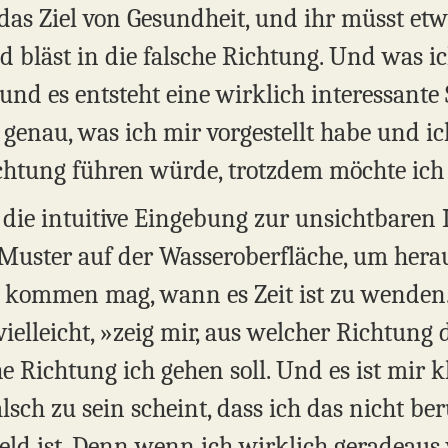
das Ziel von Gesundheit, und ihr müsst etw
 bläst in die falsche Richtung. Und was ic
 es entsteht eine wirklich interessante Si
 genau, was ich mir vorgestellt habe und ic
ichtung führen würde, trotzdem möchte ich 
e intuitive Eingebung zur unsichtbaren Kr
ie Muster auf der Wasseroberfläche, um her
kommen mag, wann es Zeit ist zu wenden. D
r vielleicht, »zeig mir, aus welcher Richtun
 Richtung ich gehen soll. Und es ist mir kla
alsch zu sein scheint, dass ich das nicht be
Feld ist. Denn wenn ich wirklich geradeau