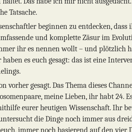
altet. Das habe ich mir nicht ausgedacht. 
he Tatsache.
nschaftler beginnen zu entdecken, dass ih
 umfassende und komplette Zäsur im Evoluti
immer ihr es nennen wollt – und plötzlich ha
ben es euch gesagt: das ist eine Intervent
elings.
n vorher gesagt. Das Thema dieses Channeli
osomenpaare, meine Lieben, ihr habt 24. Es
ithilfe eurer heutigen Wissenschaft. Ihr be
 untersucht die Dinge noch immer aus dreid
r euch, immer noch basierend auf den vier