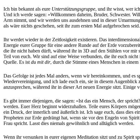
Ich bin bekannt als eure
Unterstützungsgruppe
, und ihr wisst, wer i
Und ich werde sagen: »Willkommen daheim, Bruder, Schwester. Willk
Arm nimmt, und wir werden uns ausdehnen und in dieser Umarmung u
als wäre nichts geschehen, seit ihr zum ersten Mal aufgebrochen seid.
Ihr werdet wieder in der Zeitlosigkeit existieren. Das interdimension
Energie eurer Gruppe für eine andere Runde auf der Erde vorzubereiten.
die ihr nicht haben dürft, während ihr in 3D auf den Stühlen vor mir si
Teil von euch. Wir sind auf eine Weise verbunden, die ihr euch nicht 
Quelle. Es ist
du mit dir
, durch die Stimme eines Menschen in einem P
Das Gefolge ist jedes Mal anders, wenn wir hereinkommen, und es spi
Wiedervereinigung, und ich lade euch ein, sie in diesem Augenblick z
anzusprechen, während ihr in dieser Art neuen Energie sitzt. Einige 
Es gibt immer diejenigen, die sagen: »Ist das ein Mensch, der spricht
werden. Euer Herz beginnt widerzuhallen. Teile eures Körpers mögen 
ein Druck, der innerlich und äußerlich ist. Ich sage euch, dass dies ei
Propheten zur Erde gedrängt hat, wenn sie vor den Engeln von Spirit
Frau spricht. Lasst dies niemals gewöhnlich und alltäglich werden.
Wenn ihr versunken in eurer eigenen Meditation sitzt und zu Spirit sp