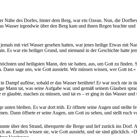
 der Nähe des Dorfes, hinter dem Berg, war ein Ozean. Nun, die Dorfbe
s das Wasser irgendwie über den Berg kam und ihnen Regen brachte und
jemals mit viel Wasser gesehen hatten, war jenes heilige Etwas mit Na
in. Es war ein heiliger Grund, und niemand in der Geschichte hatte je
n höchsten und heiligsten Mann, den sie hatten, aus, um Gott zu finde
n. Dann sage uns, wie Gott aussieht. Wir müssen wissen, wer Gott ist.«
ht in Dampf auflöse, sobald er das Wasser berührte! Er war noch nie in 
ige Mann tat, was seine Aufgabe war, und gemäß seinem Glauben sprach 
ie er glaubte, machen zu müssen, und tat es – er ging in das Wasser und
e unten bleiben. Es war dort trüb. Er öffnete seine Augen und stellte fe
en. Dann öffnete er seine Augen, um Gott zu sehen, und stellt euch vor
annte über den Strand, überquerte die Berge und lief zurück ins Dorf. Al
h an. Endlich wissen sie, wie Gott aussieht, und sie sind glücklich. »Da