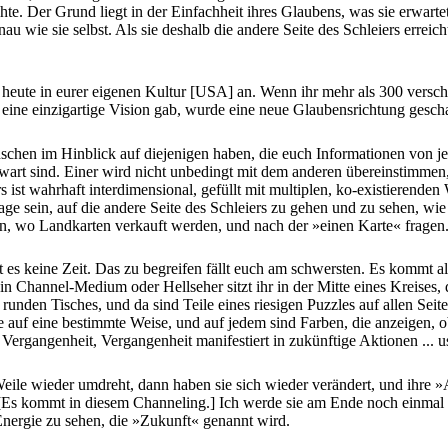
te. Der Grund liegt in der Einfachheit ihres Glaubens, was sie erwartet
au wie sie selbst. Als sie deshalb die andere Seite des Schleiers erreic
en heute in eurer eigenen Kultur [USA] an. Wenn ihr mehr als 300 versc
eine einzigartige Vision gab, wurde eine neue Glaubensrichtung gescha
nschen im Hinblick auf diejenigen haben, die euch Informationen von j
art sind. Einer wird nicht unbedingt mit dem anderen übereinstimmen, u
s ist wahrhaft interdimensional, gefüllt mit multiplen, ko-existierenden
Lage sein, auf die andere Seite des Schleiers zu gehen und zu sehen, wi
hen, wo Landkarten verkauft werden, und nach der »einen Karte« frage
bt es keine Zeit. Das zu begreifen fällt euch am schwersten. Es kommt a
in Channel-Medium oder Hellseher sitzt ihr in der Mitte eines Kreises, 
nes runden Tisches, und da sind Teile eines riesigen Puzzles auf allen 
e auf eine bestimmte Weise, und auf jedem sind Farben, die anzeigen, ob
e Vergangenheit, Vergangenheit manifestiert in zukünftige Aktionen ... u
le wieder umdreht, dann haben sie sich wieder verändert, und ihre »Au
. [Es kommt in diesem Channeling.] Ich werde sie am Ende noch einmal a
Energie zu sehen, die »Zukunft« genannt wird.