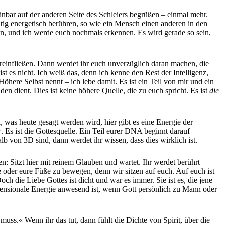
nbar auf der anderen Seite des Schleiers begrüßen – einmal mehr.
g energetisch berühren, so wie ein Mensch einen anderen in den
, und ich werde euch nochmals erkennen. Es wird gerade so sein,
 hereinfließen. Dann werdet ihr euch unverzüglich daran machen, die
ist es nicht. Ich weiß das, denn ich kenne den Rest der Intelligenz,
 Höhere Selbst nennt – ich lebe damit. Es ist ein Teil von mir und ein
n dient. Dies ist keine höhere Quelle, die zu euch spricht. Es ist
die
 was heute gesagt werden wird, hier gibt es eine Energie der
r
. Es ist die Gottesquelle. Ein Teil eurer DNA beginnt darauf
b von 3D sind, dann werdet ihr wissen, dass dies wirklich ist.
en: Sitzt hier mit reinem Glauben und wartet. Ihr werdet berührt
e oder eure Füße zu bewegen, denn wir sitzen auf euch. Auf euch ist
Doch die Liebe Gottes ist dicht und war es immer. Sie ist es, die jene
imensionale Energie anwesend ist, wenn Gott persönlich zu Mann oder
muss.« Wenn ihr das tut, dann fühlt die Dichte von Spirit, über die