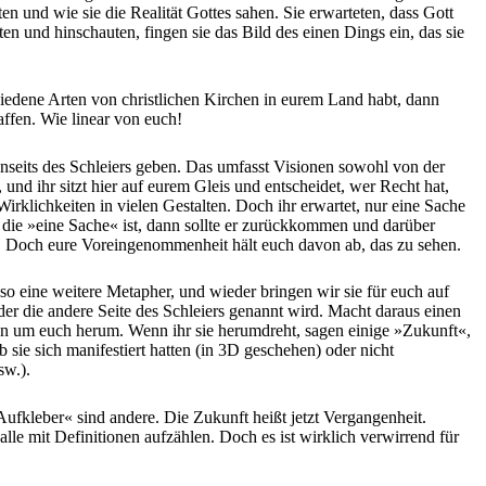
en und wie sie die Realität Gottes sahen. Sie erwarteten, dass Gott
hten und hinschauten, fingen sie das Bild des einen Dings ein, das sie
hiedene Arten von christlichen Kirchen in eurem Land habt, dann
ffen. Wie linear von euch!
enseits des Schleiers geben. Das umfasst Visionen sowohl von der
nd ihr sitzt hier auf eurem Gleis und entscheidet, wer Recht hat,
 Wirklichkeiten in vielen Gestalten. Doch ihr erwartet, nur eine Sache
e die »eine Sache« ist, dann sollte er zurückkommen und darüber
n. Doch eure Voreingenommenheit hält euch davon ab, das zu sehen.
lso eine weitere Metapher, und wieder bringen wir sie für euch auf
der die andere Seite des Schleiers genannt wird. Macht daraus einen
Seiten um euch herum. Wenn ihr sie herumdreht, sagen einige »Zukunft«,
 sie sich manifestiert hatten (in 3D geschehen) oder nicht
sw.).
fkleber« sind andere. Die Zukunft heißt jetzt Vergangenheit.
lle mit Definitionen aufzählen. Doch es ist wirklich verwirrend für