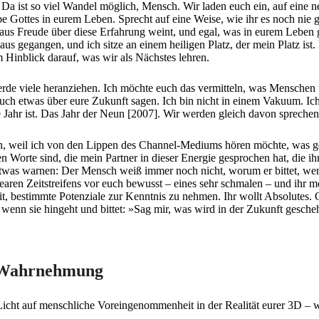
 ist so viel Wandel möglich, Mensch. Wir laden euch ein, auf eine neu
be Gottes in eurem Leben. Sprecht auf eine Weise, wie ihr es noch nie g
hr aus Freude über diese Erfahrung weint, und egal, was in eurem Leben 
s gegangen, und ich sitze an einem heiligen Platz, der mein Platz ist. Es
 Hinblick darauf, was wir als Nächstes lehren.
rde viele heranziehen. Ich möchte euch das vermitteln, was Menschen
uch etwas über eure Zukunft sagen. Ich bin nicht in einem Vakuum. Ich 
eue Jahr ist. Das Jahr der Neun [2007]. Wir werden gleich davon spreche
mmen, weil ich von den Lippen des Channel-Mediums hören möchte, was 
n Worte sind, die mein Partner in dieser Energie gesprochen hat, die ihr
twas warnen: Der Mensch weiß immer noch nicht, worum er bittet, wenn 
earen Zeitstreifens vor euch bewusst – eines sehr schmalen – und ihr m
eit, bestimmte Potenziale zur Kenntnis zu nehmen. Ihr wollt Absolutes. 
wenn sie hingeht und bittet: »Sag mir, was wird in der Zukunft gesch
r Wahrnehmung
s Licht auf menschliche Voreingenommenheit in der Realität eurer 3D – w