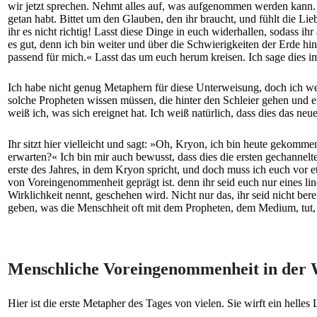
wir jetzt sprechen. Nehmt alles auf, was aufgenommen werden kann. Da
getan habt. Bittet um den Glauben, den ihr braucht, und fühlt die Lie
ihr es nicht richtig! Lasst diese Dinge in euch widerhallen, sodass i
es gut, denn ich bin weiter und über die Schwierigkeiten der Erde hinau
passend für mich.« Lasst das um euch herum kreisen. Ich sage dies im
Ich habe nicht genug Metaphern für diese Unterweisung, doch ich we
solche Propheten wissen müssen, die hinter den Schleier gehen und e
weiß ich, was sich ereignet hat. Ich weiß natürlich, dass dies das n
Ihr sitzt hier vielleicht und sagt: »Oh, Kryon, ich bin heute geko
erwarten?« Ich bin mir auch bewusst, dass dies die ersten gechannelte
erste des Jahres, in dem Kryon spricht, und doch muss ich euch vor e
von Voreingenommenheit geprägt ist. denn ihr seid euch nur eines lin
Wirklichkeit nennt, geschehen wird. Nicht nur das, ihr seid nicht ber
geben, was die Menschheit oft mit dem Propheten, dem Medium, tut, 
Menschliche Voreingenommenheit in de
Hier ist die erste Metapher des Tages von vielen. Sie wirft ein helle