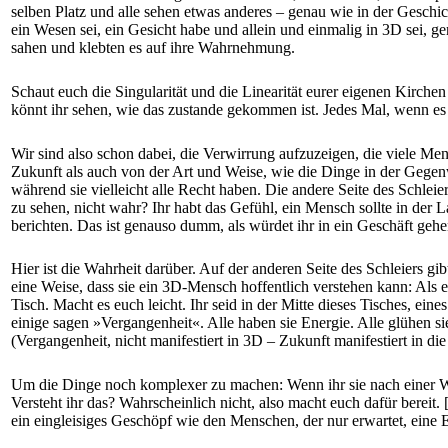
selben Platz und alle sehen etwas anderes – genau wie in der Geschich
ein Wesen sei, ein Gesicht habe und allein und einmalig in 3D sei, gen
sahen und klebten es auf ihre Wahrnehmung.
Schaut euch die Singularität und die Linearität eurer eigenen Kirch
könnt ihr sehen, wie das zustande gekommen ist. Jedes Mal, wenn es 
Wir sind also schon dabei, die Verwirrung aufzuzeigen, die viele Me
Zukunft als auch von der Art und Weise, wie die Dinge in der Gegenw
während sie vielleicht alle Recht haben. Die andere Seite des Schleier
zu sehen, nicht wahr? Ihr habt das Gefühl, ein Mensch sollte in der 
berichten. Das ist genauso dumm, als würdet ihr in ein Geschäft ge
Hier ist die Wahrheit darüber. Auf der anderen Seite des Schleiers gi
eine Weise, dass sie ein 3D-Mensch hoffentlich verstehen kann: Als e
Tisch. Macht es euch leicht. Ihr seid in der Mitte dieses Tisches, ei
einige sagen »Vergangenheit«. Alle haben sie Energie. Alle glühen si
(Vergangenheit, nicht manifestiert in 3D – Zukunft manifestiert in di
Um die Dinge noch komplexer zu machen: Wenn ihr sie nach einer Wei
Versteht ihr das? Wahrscheinlich nicht, also macht euch dafür bereit
ein eingleisiges Geschöpf wie den Menschen, der nur erwartet, eine 