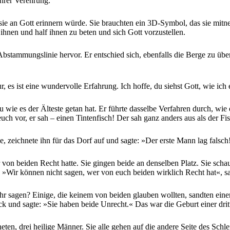
ihrer Verehrung.
s sie an Gott erinnern würde. Sie brauchten ein 3D-Symbol, das sie mitn
 ihnen und half ihnen zu beten und sich Gott vorzustellen.
Abstammungslinie hervor. Er entschied sich, ebenfalls die Berge zu übe
, es ist eine wundervolle Erfahrung. Ich hoffe, du siehst Gott, wie ich 
e es der Älteste getan hat. Er führte dasselbe Verfahren durch, wie es
uch vor, er sah – einen Tintenfisch! Der sah ganz anders aus als der Fi
, zeichnete ihn für das Dorf auf und sagte: »Der erste Mann lag falsch!
r von beiden Recht hatte. Sie gingen beide an denselben Platz. Sie sch
te. »Wir können nicht sagen, wer von euch beiden wirklich Recht hat«, s
sagen? Einige, die keinem von beiden glauben wollten, sandten einen d
k und sagte: »Sie haben beide Unrecht.« Das war die Geburt einer dritt
heten, drei heilige Männer. Sie alle gehen auf die andere Seite des Sch