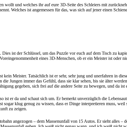
n wollt und welches ihr auf eure 3D-Seite des Schleiers mit zurückneh
ät nennt. Welches ist angemessen für das, was sich auf jener einen Schie
Dies ist der Schlüssel, um das Puzzle vor euch auf dem Tisch zu kap
Voreingenommenheit eines 3D-Menschen, ob er ein Meister ist oder nich
ist kein Meister. Tatsächlich ist er sehr, sehr jung und unerfahren in d
en die Jungen immer das Gefühl, dass sie klar sehen, bis sie älter werde
gung gegeben, sich frei auf die andere Seite zu bewegen, und da ist e
ist er da und schaut sich um. Er bemerkt unverzüglich die Lebensautob
st sogar klug genug zu wissen, dass er Dinge interpretieren muss, weil 
kunft zu zeigen.
utobahn angezogen – dem Massenunfall von 15 Autos. Er sieht alles – de
Massenunfall geben. Ich weiß nicht genau wann, und ich weiß nicht wie. 