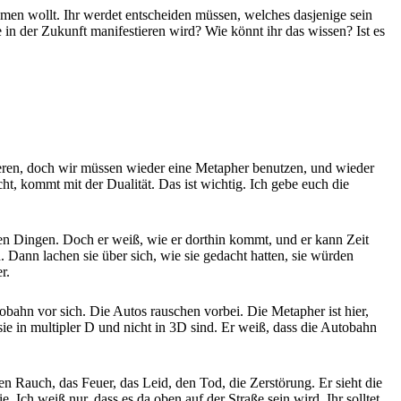
men wollt. Ihr werdet entscheiden müssen, welches dasjenige sein
ne in der Zukunft manifestieren wird? Wie könnt ihr das wissen? Ist es
ieren, doch wir müssen wieder eine Metapher benutzen, und wieder
t, kommt mit der Dualität. Das ist wichtig. Ich gebe euch die
iesen Dingen. Doch er weiß, wie er dorthin kommt, und er kann Zeit
n. Dann lachen sie über sich, wie sie gedacht hatten, sie würden
r.
ahn vor sich. Die Autos rauschen vorbei. Die Metapher ist hier,
sie in multipler D und nicht in 3D sind. Er weiß, dass die Autobahn
n Rauch, das Feuer, das Leid, den Tod, die Zerstörung. Er sieht die
Ich weiß nur, dass es da oben auf der Straße sein wird. Ihr solltet