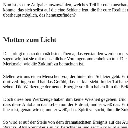
Nun ist es eure Aufgabe auszuwählen, welches Teil ihr euch anschaue
könnte, das sich selbst auf die eine Schiene legt, die ihr eure Realit
überhaupt möglich, das herauszufinden?
Motten zum Licht
Das bringt uns zu dem nächsten Thema, das verstanden werden muss. 
sagen wir, hat sie mit menschlicher Voreingenommenheit zu tun. Die 
Merkmale, wie die Zukunft zu betrachten ist.
Stellen wir uns einen Menschen vor, der hinter den Schleier geht. Er 
dort verbringen und hat das Gefühl, dass er klar sieht. In der Tat hab
sehen. Die Werkzeuge der neuen Energie vor ihm haben ihm die Befähi
Doch dieselben Werkzeuge haben ihm keine Weisheit gegeben. Und so 
dass diese Autobahn das Leben auf der Erde ist, und er weiß das. Er i
linear ist, genau wie er, und er weiß, dass Spirit versucht, ihm die Zu
So wird er auf der Stelle von dem dramatischsten Ereignis auf der A
Wracks. Also kommt er zurück, berichtet es und sagt: »Es wird einen 