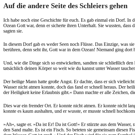
Auf die andere Seite des Schleiers gehen
Ich habe noch eine Geschichte für euch. Es gab einmal ein Dorf. In
Ozean Gott war, denn er sicherte ihren Unterhalt. Sie wussten, das
sagten sie.
In diesem Dorf gab es weder Seen noch Flüsse. Das Einzige, was sie 
berühren, denn seht ihr, Gott war in dem Ozean! Niemand ging dort h
Und, wie die Dinge sich so entwickelten, sandten sie schließlich de
tatsächlich deinen Körper so weit wie du kannst unter Wasser tauche
Der heilige Mann hatte große Angst. Er dachte, dass er sich vielleic
Wasser nicht atmen konnte, doch das fand er schnell heraus. Der heil
der Heiligkeit keine Erlaubnis gibt.« Dann machte er alle Zeichen, d
Dies war ein fremder Ort. Er konnte nicht atmen. Er konnte nicht lang
konnte es kaum aushalten, und er wusste, er musste schnell hochkomm
»Ah«, sagte er. »Da ist Er! Da ist Gott!« Er stürzte aus dem Wasser, r
den Sand malte. Es ist ein Fisch. So beteten sie gemeinsam diesen Fisc