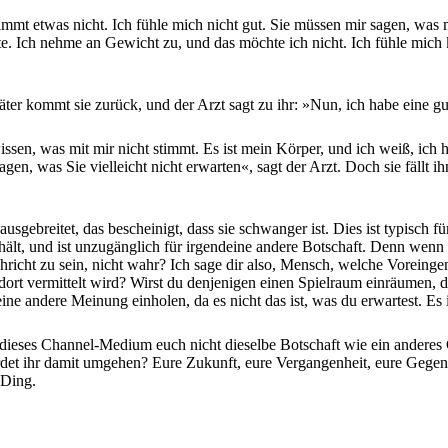
immt etwas nicht. Ich fühle mich nicht gut. Sie müssen mir sagen, was m
te. Ich nehme an Gewicht zu, und das möchte ich nicht. Ich fühle mich 
r kommt sie zurück, und der Arzt sagt zu ihr: »Nun, ich habe eine gut
issen, was mit mir nicht stimmt. Es ist mein Körper, und ich weiß, ich 
en, was Sie vielleicht nicht erwarten«, sagt der Arzt. Doch sie fällt 
usgebreitet, das bescheinigt, dass sie schwanger ist. Dies ist typisch f
it hält, und ist unzugänglich für irgendeine andere Botschaft. Denn wen
chricht zu sein, nicht wahr? Ich sage dir also, Mensch, welche Vorein
dort vermittelt wird? Wirst du denjenigen einen Spielraum einräumen,
e andere Meinung einholen, da es nicht das ist, was du erwartest. Es is
dieses Channel-Medium euch nicht dieselbe Botschaft wie ein anderes
t ihr damit umgehen? Eure Zukunft, eure Vergangenheit, eure Gegenwart
 Ding.