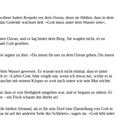
wohner hatten Respekt vor dem Ozean, denn sie fühlten, dass in dem
 das Getreide wachsen ließ. »Gott muss unter dem Wasser sein«,
men Ozean, und es lag hinter dem Berg. Sie wagten nicht, es zu
mals Gott gesehen.
n. Sie sagten zu ihm: »Du musst für uns zu dem Ozean gehen. Du musst
tiefem Wasser gewesen. Er wusste noch nicht einmal, dass er unter
er: »Lieber Gott, bitte vergib mir, wenn ich etwas tue, wofür es in
 tauchte mit seinem Körper so weit nach unten wie sein Mut reichte.
st, dass er von Heiligkeit umgeben war, und er begann zu zittern. Er
 – ein Fisch schaute ihn direkt an!
le hielten Abstand, als er für sein Dorf eine Darstellung von Gott in
s ist auf der anderen Seite des Schleiers«, sagen sie. »Gott lebt unter