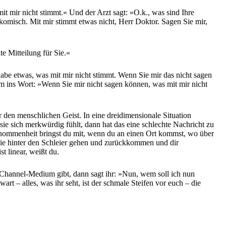
it mir nicht stimmt.« Und der Arzt sagt: »O.k., was sind Ihre
komisch. Mit mir stimmt etwas nicht, Herr Doktor. Sagen Sie mir,
e Mitteilung für Sie.«
habe etwas, was mit mir nicht stimmt. Wenn Sie mir das nicht sagen
ihm ins Wort: »Wenn Sie mir nicht sagen können, was mit mir nicht
ür den menschlichen Geist. In eine dreidimensionale Situation
n sie sich merkwürdig fühlt, dann hat das eine schlechte Nachricht zu
genommenheit bringst du mit, wenn du an einen Ort kommst, wo über
 die hinter den Schleier gehen und zurückkommen und dir
t linear, weißt du.
 Channel-Medium gibt, dann sagt ihr: »Nun, wem soll ich nun
 – alles, was ihr seht, ist der schmale Steifen vor euch – die