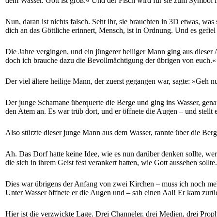
dem Wasser. Gott ist groß.« Und der Fisch wird für sie zum Symbol 
Nun, daran ist nichts falsch. Seht ihr, sie brauchten in 3D etwas, wa
dich an das Göttliche erinnert, Mensch, ist in Ordnung. Und es gefiel
Die Jahre vergingen, und ein jüngerer heiliger Mann ging aus dieser 
doch ich brauche dazu die Bevollmächtigung der übrigen von euch.«
Der viel ältere heilige Mann, der zuerst gegangen war, sagte: »Geh nur
Der junge Schamane überquerte die Berge und ging ins Wasser, genau wi
den Atem an. Es war trüb dort, und er öffnete die Augen – und stellt e
Also stürzte dieser junge Mann aus dem Wasser, rannte über die Berge
Ah. Das Dorf hatte keine Idee, wie es nun darüber denken sollte, we
die sich in ihrem Geist fest verankert hatten, wie Gott aussehen soll
Dies war übrigens der Anfang von zwei Kirchen – muss ich noch mehr 
Unter Wasser öffnete er die Augen und – sah einen Aal! Er kam zurüc
Hier ist die verzwickte Lage. Drei Channeler, drei Medien, drei Prop