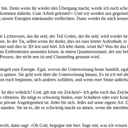
ch bin. Denn wenn ihr wieder den Übergang macht, werde ich euch schei
ommen daheim. Gute Arbeit geleistet!« Und wir werden uns gegenseiti
nsere Energien miteinander verflechten. Dann werdet ihr mich kennen
ale Lichtwesen, das ihr seid, der Teil Gottes, der ihr seid, wird wieder
 In der Tat, selbst wenn ihr denkt, dies sei euer letzter Aufenthalt, er 
tzt und dies in 3D lest und hört. Ich lebe damit, wisst ihr? Was ihr das
im Entferntesten ausmalen könnt, in einem Quantenzustand, der uns beide
rozess, der nicht neu ist und Channeling genannt wird.
egelt eure Energie. Egal, wovon die Unterweisung heute handelt, egal,
u spüren. Sie geht weit über die Unterweisung hinaus. Es ist
ich mit di
von euch beginnen, sich anderes zufühlen, und wenn eure Sinne außerhal
? Ist dies wirklich? Gott, gib mir ein Zeichen!« Ich gebe euch das Zeich
vibrieren. Ihr mögt es schwierig finden, eure Schultern oder eure Kni
ne private Angelegenheit ist. Jeder für sich. Jeder auf seine eigene Art. 
 standen. Sie ist es, die es schwierig macht zu atmen, wenn die interd
recht, dann sagt: »Oh Gott, begegne mir hier. Sage mir, was ich wissen 