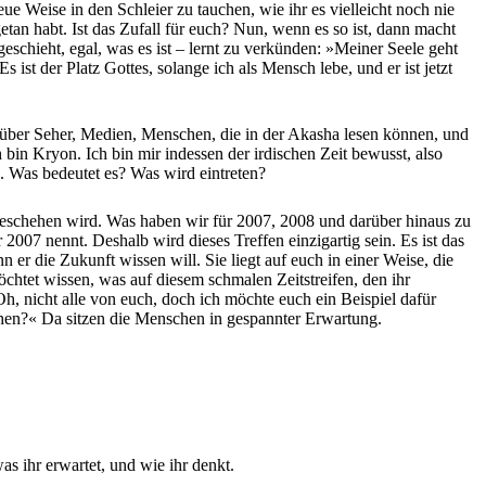
e Weise in den Schleier zu tauchen, wie ihr es vielleicht noch nie
etan habt. Ist das Zufall für euch? Nun, wenn es so ist, dann macht
geschieht, egal, was es ist – lernt zu verkünden: »Meiner Seele geht
 ist der Platz Gottes, solange ich als Mensch lebe, und er ist jetzt
 über Seher, Medien, Menschen, die in der Akasha lesen können, und
bin Kryon. Ich bin mir indessen der irdischen Zeit bewusst, also
n. Was bedeutet es? Was wird eintreten?
geschehen wird. Was haben wir für 2007, 2008 und darüber hinaus zu
 2007 nennt. Deshalb wird dieses Treffen einzigartig sein. Es ist das
er die Zukunft wissen will. Sie liegt auf euch in einer Weise, die
öchtet wissen, was auf diesem schmalen Zeitstreifen, den ihr
Oh, nicht alle von euch, doch ich möchte euch ein Beispiel dafür
ehen?« Da sitzen die Menschen in gespannter Erwartung.
as ihr erwartet, und wie ihr denkt.