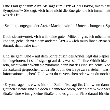
Eine Frau geht zum Arzt. Sie sagt zum Arzt: »Herr Doktor, mit mir st
Symptome?« Sie sagt: »Ich habe nicht die Energie, die ich immer hat
was das ist.«
»Schön«, entgegnet der Arzt. »Machen wir die Untersuchungen.« Späte
Doch sie antwortet: »Ich will keine guten Mitteilungen. Ich möchte w
können, gehe ich zu einem anderen Arzt.« – »Ich muss Ihnen etwas sag
stimmt, dann gehe ich.«
Und sie geht. Und – auf dem Schreibtisch des Arztes liegt das Papier a
hineingeboren, ist sie festgelegt auf das, was sie für ihre Wirklichke
sein, nicht wahr? Wenn sie zunimmt, dann hat das eine schlechte Na
die Zukunft gesprochen wird? Bist du in der Lage zu verstehen, was 
Informationen geben? Und wirst du es verstehen oder wirst du noch ein
»Kryon, sage uns etwas über die Zukunft«, sagt ihr. Und wenn dann 
glauben? Beide sind sie doch Channel-Medien, oder nicht?« Wie werde
Straße, eine winzig kleine Straße, und es gibt nur Platz darauf für ein