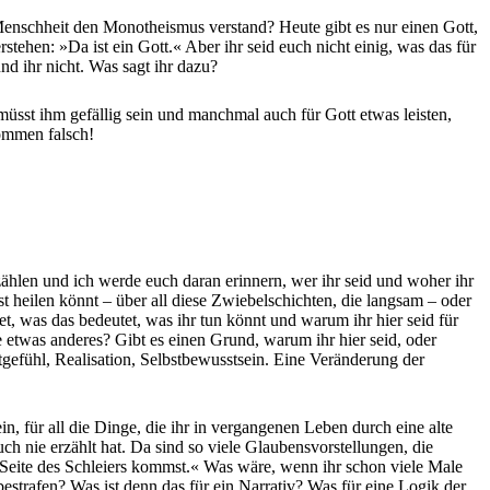
e Menschheit den Monotheismus verstand? Heute gibt es nur einen Gott,
tehen: »Da ist ein Gott.« Aber ihr seid euch nicht einig, was das für
nd ihr nicht. Was sagt ihr dazu?
 müsst ihm gefällig sein und manchmal auch für Gott etwas leisten,
kommen falsch!
rzählen und ich werde euch daran erinnern, wer ihr seid und woher ihr
 heilen könnt – über all diese Zwiebelschichten, die langsam – oder
, was das bedeutet, was ihr tun könnt und warum ihr hier seid für
ie etwas anderes? Gibt es einen Grund, warum ihr hier seid, oder
gefühl, Realisation, Selbstbewusstsein. Eine Veränderung der
ein, für all die Dinge, die ihr in vergangenen Leben durch eine alte
ch nie erzählt hat. Da sind so viele Glaubensvorstellungen, die
e Seite des Schleiers kommst.« Was wäre, wenn ihr schon viele Male
estrafen? Was ist denn das für ein Narrativ? Was für eine Logik der