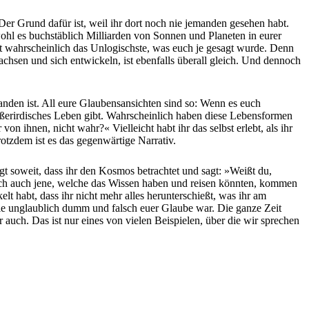
er Grund dafür ist, weil ihr dort noch nie jemanden gesehen habt.
ohl es buchstäblich Milliarden von Sonnen und Planeten in eurer
ist wahrscheinlich das Unlogischste, was euch je gesagt wurde. Denn
 wachsen und sich entwickeln, ist ebenfalls überall gleich. Und dennoch
standen ist. All eure Glaubensansichten sind so: Wenn es euch
außerirdisches Leben gibt. Wahrscheinlich haben diese Lebensformen
on ihnen, nicht wahr?« Vielleicht habt ihr das selbst erlebt, als ihr
otzdem ist es das gegenwärtige Narrativ.
gt soweit, dass ihr den Kosmos betrachtet und sagt: »Weißt du,
Doch auch jene, welche das Wissen haben und reisen könnten, kommen
lt habt, dass ihr nicht mehr alles herunterschießt, was ihr am
wie unglaublich dumm und falsch euer Glaube war. Die ganze Zeit
auch. Das ist nur eines von vielen Beispielen, über die wir sprechen