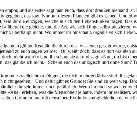
 empor, und als erstes sagt man euch, dass dort draußen niemand ist. D
iv gegeben, das sagt: Nur auf diesem Planeten gibt es Leben. Und obw
t, seid ihr die einzigen, welche in sich den Lebensfunken tragen. Das 
 ist überall die gleiche, und die Art, wie sich Dinge selbst platzieren,
 nicht, überhaupt nicht. Wo immer ihr hinschaut, organisiert sich Leben.
e allgemein gültige Realität, die durch das, was euch gesagt wurde, ent
enn jemand zu euch sagen würde: »Du weißt doch, dass es dort draußen 
och, nicht wahr?« Und ihr schaut sie an und sagt: »Nun, du bist einer v
n, das glaube ich nicht.« Scheint euch das unlogisch und ohne Sinn? Tr
kommt es vielleicht zu Dingen, die nicht mehr erklärbar sind. Ihr gelan
ch nicht gesehen.« Und dafür gibt es Gründe: Sie sind zu weit weg. 
 nämlich: Ihr seid immer noch gefährlich. Wenn ihr euch so weit entwicke
e »Aha« erleben, was die Menschheit je hatte, indem ihr realisiert, 
enselben Gründen und mit denselben Evolutionsmöglichkeiten da wie ihr 