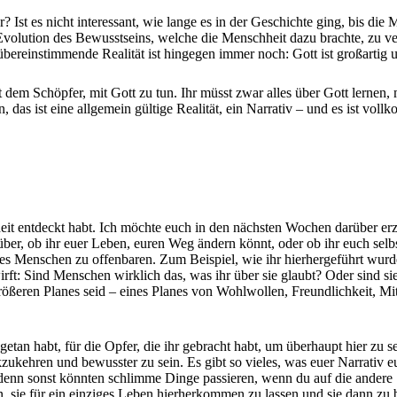
? Ist es nicht interessant, wie lange es in der Geschichte ging, bis di
Evolution des Bewusstseins, welche die Menschheit dazu brachte, zu vers
 übereinstimmende Realität ist hingegen immer noch: Gott ist großartig u
 dem Schöpfer, mit Gott zu tun. Ihr müsst zwar alles über Gott lernen,
, das ist eine allgemein gültige Realität, ein Narrativ – und es ist voll
chheit entdeckt habt. Ich möchte euch in den nächsten Wochen darüber e
r, ob ihr euer Leben, euren Weg ändern könnt, oder ob ihr euch selbst
es Menschen zu offenbaren. Zum Beispiel, wie ihr hierhergeführt wurdet
wirft: Sind Menschen wirklich das, was ihr über sie glaubt? Oder sind s
ößeren Planes seid – eines Planes von Wohlwollen, Freundlichkeit, Mit
 getan habt, für die Opfer, die ihr gebracht habt, um überhaupt hier zu s
zukehren und bewusster zu sein. Es gibt so vieles, was euer Narrativ eu
g, denn sonst könnten schlimme Dinge passieren, wenn du auf die ander
n, sie für ein einziges Leben hierherkommen zu lassen und sie dann zu b