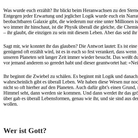
Was wurde euch erzählt? Ihr blickt beim Heranwachsen zu den Sternen
Entgegen jeder Erwartung und jeglicher Logik wurde euch ein Narrat
beobachtbaren Galaxie gibt, die wiederum nur eine unter Millionen is
wo immer ihr hinschaut, ist die Physik überall die gleiche, die Chemie
– ihr glaubt, die einzigen zu sein mit diesem Leben. Aber das seid ihr
Sagt mir, wie konntet ihr das glauben? Die Antwort lautet: Es ist ein
genügend oft erzählt wird, ist es in euch so fest verankert, dass w
unseren Planeten seit langer Zeit immer wieder besucht. Das weißt du d
vor jemand anderem so geredet habt und dieser geantwortet hat: »Nei
Ihr beginnt die Zwiebel zu schälen. Es beginnt mit Logik und danach 
wahrscheinlich gibt es überall Leben. Wir haben diese Wesen nur no
nicht so oft hierher auf den Planeten. Auch dafür gibt’s einen Grund,
Himmel seht, dann werden sie kommen. Und dann werdet ihr das größt
über gab es überall Lebensformen, genau wie ihr, und sie sind aus d
wollen.
Wer ist Gott?