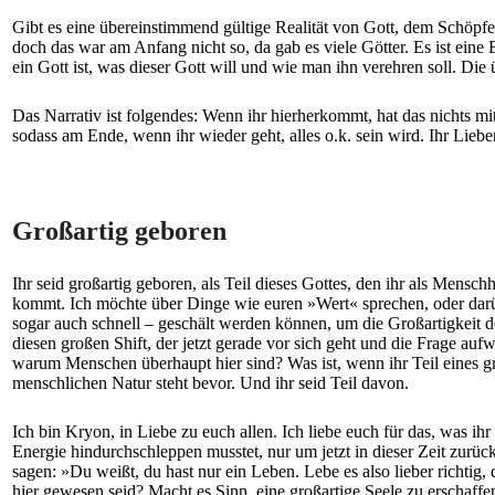
Gibt es eine übereinstimmend gültige Realität von Gott, dem Schöpfer
doch das war am Anfang nicht so, da gab es viele Götter. Es ist eine 
ein Gott ist, was dieser Gott will und wie man ihn verehren soll. Die
Das Narrativ ist folgendes: Wenn ihr hierherkommt, hat das nichts mit
sodass am Ende, wenn ihr wieder geht, alles o.k. sein wird. Ihr Lieben
Großartig geboren
Ihr seid großartig geboren, als Teil dieses Gottes, den ihr als Mens
kommt. Ich möchte über Dinge wie euren »Wert« sprechen, oder darübe
sogar auch schnell – geschält werden können, um die Großartigkeit d
diesen großen Shift, der jetzt gerade vor sich geht und die Frage auf
warum Menschen überhaupt hier sind? Was ist, wenn ihr Teil eines gr
menschlichen Natur steht bevor. Und ihr seid Teil davon.
Ich bin Kryon, in Liebe zu euch allen. Ich liebe euch für das, was ihr
Energie hindurchschleppen musstet, nur um jetzt in dieser Zeit zurück
sagen: »Du weißt, du hast nur ein Leben. Lebe es also lieber richti
hier gewesen seid? Macht es Sinn, eine großartige Seele zu erschaffe