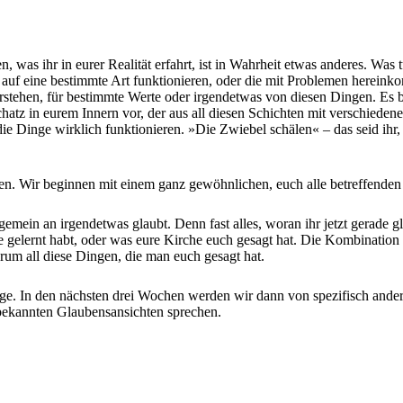
Lieben, was ihr in eurer Realität erfahrt, ist in Wahrheit etwas anderes
auf eine bestimmte Art funktionieren, oder die mit Problemen hereinko
stehen, für bestimmte Werte oder irgendetwas von diesen Dingen. Es be
Schatz in eurem Innern vor, der aus all diesen Schichten mit verschiede
die Dinge wirklich funktionieren. »Die Zwiebel schälen« – das seid ihr
. Wir beginnen mit einem ganz gewöhnlichen, euch alle betreffenden T
gemein an irgendetwas glaubt. Denn fast alles, woran ihr jetzt gerade gl
le gelernt habt, oder was eure Kirche euch gesagt hat. Die Kombinatio
m all diese Dingen, die man euch gesagt hat.
nge. In den nächsten drei Wochen werden wir dann von spezifisch ande
 bekannten Glaubensansichten sprechen.