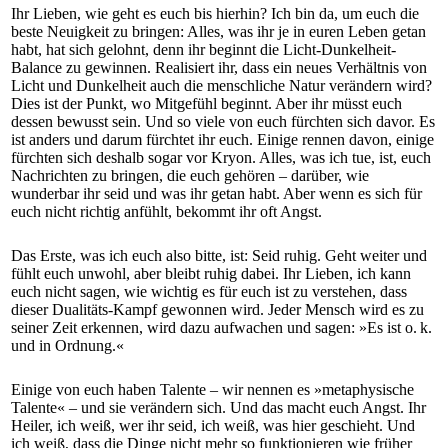
Ihr Lieben, wie geht es euch bis hierhin? Ich bin da, um euch die
beste Neuigkeit zu bringen: Alles, was ihr je in euren Leben getan
habt, hat sich gelohnt, denn ihr beginnt die Licht-Dunkelheit-
Balance zu gewinnen. Realisiert ihr, dass ein neues Verhältnis von
Licht und Dunkelheit auch die menschliche Natur verändern wird?
Dies ist der Punkt, wo Mitgefühl beginnt. Aber ihr müsst euch
dessen bewusst sein. Und so viele von euch fürchten sich davor. Es
ist anders und darum fürchtet ihr euch. Einige rennen davon, einige
fürchten sich deshalb sogar vor Kryon. Alles, was ich tue, ist, euch
Nachrichten zu bringen, die euch gehören – darüber, wie
wunderbar ihr seid und was ihr getan habt. Aber wenn es sich für
euch nicht richtig anfühlt, bekommt ihr oft Angst.
Das Erste, was ich euch also bitte, ist: Seid ruhig. Geht weiter und
fühlt euch unwohl, aber bleibt ruhig dabei. Ihr Lieben, ich kann
euch nicht sagen, wie wichtig es für euch ist zu verstehen, dass
dieser Dualitäts-Kampf gewonnen wird. Jeder Mensch wird es zu
seiner Zeit erkennen, wird dazu aufwachen und sagen: »Es ist o. k.
und in Ordnung.«
Einige von euch haben Talente – wir nennen es »metaphysische
Talente« – und sie verändern sich. Und das macht euch Angst. Ihr
Heiler, ich weiß, wer ihr seid, ich weiß, was hier geschieht. Und
ich weiß, dass die Dinge nicht mehr so funktionieren wie früher