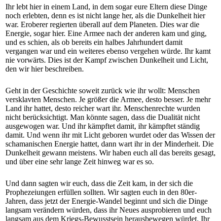
Ihr lebt hier in einem Land, in dem sogar eure Eltern diese Dinge
noch erlebten, denn es ist nicht lange her, als die Dunkelheit hier
war. Eroberer regierten überall auf dem Planeten. Dies war die
Energie, sogar hier. Eine Armee nach der anderen kam und ging,
und es schien, als ob bereits ein halbes Jahrhundert damit
vergangen war und ein weiteres ebenso vergehen würde. Ihr kamt
nie vorwärts. Dies ist der Kampf zwischen Dunkelheit und Licht,
den wir hier beschreiben.
Geht in der Geschichte soweit zurück wie ihr wollt: Menschen
versklavten Menschen. Je größer die Armee, desto besser. Je mehr
Land ihr hattet, desto reicher wart ihr. Menschenrechte wurden
nicht berücksichtigt. Man könnte sagen, dass die Dualität nicht
ausgewogen war. Und ihr kämpftet damit, ihr kämpftet ständig
damit. Und wenn ihr mit Licht geboren wurdet oder das Wissen der
schamanischen Energie hattet, dann wart ihr in der Minderheit. Die
Dunkelheit gewann meistens. Wir haben euch all das bereits gesagt,
und über eine sehr lange Zeit hinweg war es so.
Und dann sagten wir euch, dass die Zeit kam, in der sich die
Prophezeiungen erfüllen sollten. Wir sagten euch in den 80er-
Jahren, dass jetzt der Energie-Wandel beginnt und sich die Dinge
langsam verändern würden, dass ihr Neues ausprobieren und euch
langsam aus dem Kriegs-Bewusstsein herausbewegen würdet. Ihr