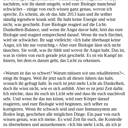
nachdem, wie ihr damit umgeht, wird eure Biologie manchmal
schwächer – einige von euch wissen ganz genau, wovon ich
spreche. Es scheint, als ob das Jahr 2013 kam und ihr seither
ständig irgendwie krank seid: Ihr habt keine Energie und wisst
nicht, was geschieht. Eure Biologie reagiert auf die Licht-
Dunkelheit-Balance, und wenn ihr Angst davor habt, hört das eure
Biologie und reagiert entsprechend darauf. Wenn ihr euch fürchtet,
wird sie schwächer. Ihr sagt vielleicht: »Ich habe überhaupt keine
Angst, ich bin nur vorsichtig.« Aber eure Biologie lässt sich nicht
täuschen. Sie weiß, was ihr fühlt und wovor ihr Angst habt. Das ist,
was in vielen von euch gerade jetzt geschieht. Es ist ein Kampf im
Innern, bei dem es darum geht, das Licht zu erkennen.
»Warum ist das so schwer? Warum müssen wir uns rekalibrieren?«,
mögt ihr fragen. Weil ihr jetzt nach all diesen Jahren das habt,
wonach ihr gefragt habt. In euch ist jetzt mehr Licht als Dunkelheit,
doch ihr wisst nicht, wie es sich anfühlt. Aber es ist jetzt Zeit dafür.
Ich möchte, dass ihr euch im Licht seht und dass ihr euch machtvoll
seht. Und wenn ihr das tun könnt, wird euer Körper darauf
reagieren, und eure Biologie wird beginnen, sich selber zu
korrigieren. Wenn ihr schwach seid und euer Immunsystem am
Boden liegt, geschehen alle möglichen Dinge. Ein paar von euch
wissen genau, was ich meine. Es wird Zeit für euch, die Kontrolle
zu übernehmen und anzuerkennen: »Ich bin mehr Licht, als ich je