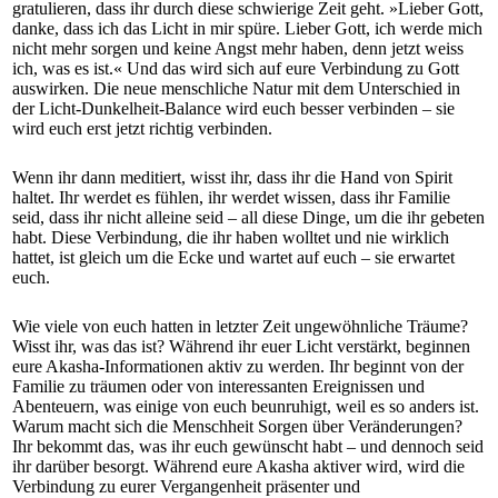
gratulieren, dass ihr durch diese schwierige Zeit geht. »Lieber Gott,
danke, dass ich das Licht in mir spüre. Lieber Gott, ich werde mich
nicht mehr sorgen und keine Angst mehr haben, denn jetzt weiss
ich, was es ist.« Und das wird sich auf eure Verbindung zu Gott
auswirken. Die neue menschliche Natur mit dem Unterschied in
der Licht-Dunkelheit-Balance wird euch besser verbinden – sie
wird euch erst jetzt richtig verbinden.
Wenn ihr dann meditiert, wisst ihr, dass ihr die Hand von Spirit
haltet. Ihr werdet es fühlen, ihr werdet wissen, dass ihr Familie
seid, dass ihr nicht alleine seid – all diese Dinge, um die ihr gebeten
habt. Diese Verbindung, die ihr haben wolltet und nie wirklich
hattet, ist gleich um die Ecke und wartet auf euch – sie erwartet
euch.
Wie viele von euch hatten in letzter Zeit ungewöhnliche Träume?
Wisst ihr, was das ist? Während ihr euer Licht verstärkt, beginnen
eure Akasha-Informationen aktiv zu werden. Ihr beginnt von der
Familie zu träumen oder von interessanten Ereignissen und
Abenteuern, was einige von euch beunruhigt, weil es so anders ist.
Warum macht sich die Menschheit Sorgen über Veränderungen?
Ihr bekommt das, was ihr euch gewünscht habt – und dennoch seid
ihr darüber besorgt. Während eure Akasha aktiver wird, wird die
Verbindung zu eurer Vergangenheit präsenter und