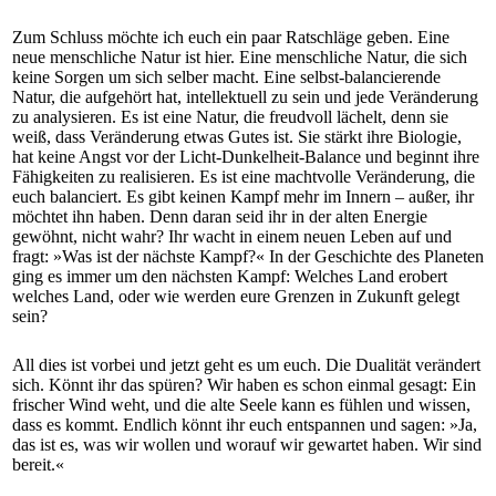
Zum Schluss möchte ich euch ein paar Ratschläge geben. Eine
neue menschliche Natur ist hier. Eine menschliche Natur, die sich
keine Sorgen um sich selber macht. Eine selbst-balancierende
Natur, die aufgehört hat, intellektuell zu sein und jede Veränderung
zu analysieren. Es ist eine Natur, die freudvoll lächelt, denn sie
weiß, dass Veränderung etwas Gutes ist. Sie stärkt ihre Biologie,
hat keine Angst vor der Licht-Dunkelheit-Balance und beginnt ihre
Fähigkeiten zu realisieren. Es ist eine machtvolle Veränderung, die
euch balanciert. Es gibt keinen Kampf mehr im Innern – außer, ihr
möchtet ihn haben. Denn daran seid ihr in der alten Energie
gewöhnt, nicht wahr? Ihr wacht in einem neuen Leben auf und
fragt: »Was ist der nächste Kampf?« In der Geschichte des Planeten
ging es immer um den nächsten Kampf: Welches Land erobert
welches Land, oder wie werden eure Grenzen in Zukunft gelegt
sein?
All dies ist vorbei und jetzt geht es um euch. Die Dualität verändert
sich. Könnt ihr das spüren? Wir haben es schon einmal gesagt: Ein
frischer Wind weht, und die alte Seele kann es fühlen und wissen,
dass es kommt. Endlich könnt ihr euch entspannen und sagen: »Ja,
das ist es, was wir wollen und worauf wir gewartet haben. Wir sind
bereit.«