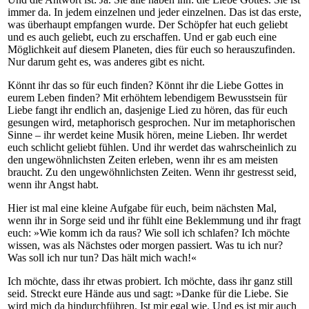
immer da. In jedem einzelnen und jeder einzelnen. Das ist das erste,
was überhaupt empfangen wurde. Der Schöpfer hat euch geliebt
und es auch geliebt, euch zu erschaffen. Und er gab euch eine
Möglichkeit auf diesem Planeten, dies für euch so herauszufinden.
Nur darum geht es, was anderes gibt es nicht.
Könnt ihr das so für euch finden? Könnt ihr die Liebe Gottes in
eurem Leben finden? Mit erhöhtem lebendigem Bewusstsein für
Liebe fangt ihr endlich an, dasjenige Lied zu hören, das für euch
gesungen wird, metaphorisch gesprochen. Nur im metaphorischen
Sinne – ihr werdet keine Musik hören, meine Lieben. Ihr werdet
euch schlicht geliebt fühlen. Und ihr werdet das wahrscheinlich zu
den ungewöhnlichsten Zeiten erleben, wenn ihr es am meisten
braucht. Zu den ungewöhnlichsten Zeiten. Wenn ihr gestresst seid,
wenn ihr Angst habt.
Hier ist mal eine kleine Aufgabe für euch, beim nächsten Mal,
wenn ihr in Sorge seid und ihr fühlt eine Beklemmung und ihr fragt
euch: »Wie komm ich da raus? Wie soll ich schlafen? Ich möchte
wissen, was als Nächstes oder morgen passiert. Was tu ich nur?
Was soll ich nur tun? Das hält mich wach!«
Ich möchte, dass ihr etwas probiert. Ich möchte, dass ihr ganz still
seid. Streckt eure Hände aus und sagt: »Danke für die Liebe. Sie
wird mich da hindurchführen. Ist mir egal wie. Und es ist mir auch