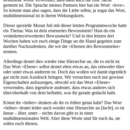
gemeint ist. Die Sprache meines Partners hier hat ein Wort: »love«.
So könnte man also sagen, dass die Liebe selbst, ja sogar das Wort,
multidimensional ist in ihrem Wirkungskreis.
Dieser spezielle Monat Juli mit dieser letzten Programmwoche hatte
ein Thema: Was ist dein erneuertes Bewusstsein? Hast du ein
verändertes/erweitertes Bewusstsein? Und in den letzten drei
Wochen haben wir euch einige Dinge an die Hand gegeben zum
darüber Nachzudenken, die wir die »Ebenen des Bewusstseins«
nennen.
Allerdings deutet dies wieder eine Hierarchie an, die es nicht ist.
Das Wort »Ebene« selbst deutet eben etwas an, das entweder über
oder unter etwas anderem ist. Doch das wollen wir damit eigentlich
gar nicht zum Ausdruck bringen. Wir versuchen euch nur gewisse
Eigenschaften aufzuzeigen, obwohl wir das Wort »Ebene«
verwenden, dass irgendwie andeutet, dass etwas anderes sich
über/oberhalb von dem befindet, was ihr gerade gedacht habt.
Könnt ihr »höher« denken als ihr es früher getan habt? Das Wort
»höher« deutet leider auch wieder eine Hierarchie an [
lacht
], es ist
linear – über, unter – nichts davon gibt es in einer
multidimensionalen Welt. Aber diese Worte sind für euch da, sie
sollen euch dienen.