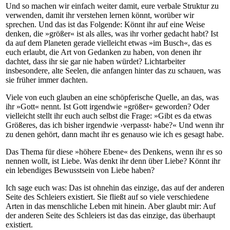
Und so machen wir einfach weiter damit, eure verbale Struktur zu
verwenden, damit ihr verstehen lernen könnt, worüber wir
sprechen. Und das ist das Folgende: Könnt ihr auf eine Weise
denken, die »größer« ist als alles, was ihr vorher gedacht habt? Ist
da auf dem Planeten gerade vielleicht etwas »im Busch«, das es
euch erlaubt, die Art von Gedanken zu haben, von denen ihr
dachtet, dass ihr sie gar nie haben würdet? Lichtarbeiter
insbesondere, alte Seelen, die anfangen hinter das zu schauen, was
sie früher immer dachten.
Viele von euch glauben an eine schöpferische Quelle, an das, was
ihr »Gott« nennt. Ist Gott irgendwie »größer« geworden? Oder
vielleicht stellt ihr euch auch selbst die Frage: »Gibt es da etwas
Größeres, das ich bisher irgendwie ›verpasst‹ habe?« Und wenn ihr
zu denen gehört, dann macht ihr es genauso wie ich es gesagt habe.
Das Thema für diese »höhere Ebene« des Denkens, wenn ihr es so
nennen wollt, ist Liebe. Was denkt ihr denn über Liebe? Könnt ihr
ein lebendiges Bewusstsein von Liebe haben?
Ich sage euch was: Das ist ohnehin das einzige, das auf der anderen
Seite des Schleiers existiert. Sie fließt auf so viele verschiedene
Arten in das menschliche Leben mit hinein. Aber glaubt mir: Auf
der anderen Seite des Schleiers ist das das einzige, das überhaupt
existiert.