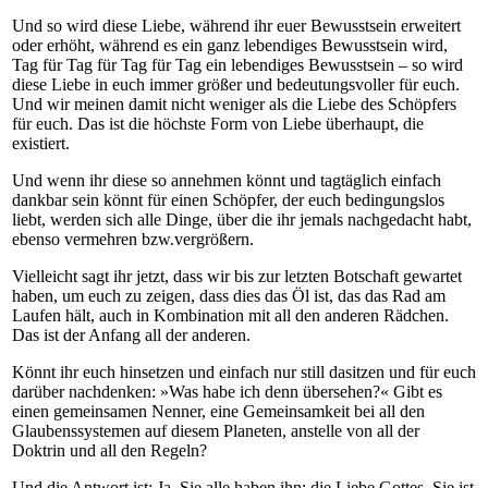
Und so wird diese Liebe, während ihr euer Bewusstsein erweitert
oder erhöht, während es ein ganz lebendiges Bewusstsein wird,
Tag für Tag für Tag für Tag ein lebendiges Bewusstsein – so wird
diese Liebe in euch immer größer und bedeutungsvoller für euch.
Und wir meinen damit nicht weniger als die Liebe des Schöpfers
für euch. Das ist die höchste Form von Liebe überhaupt, die
existiert.
Und wenn ihr diese so annehmen könnt und tagtäglich einfach
dankbar sein könnt für einen Schöpfer, der euch bedingungslos
liebt, werden sich alle Dinge, über die ihr jemals nachgedacht habt,
ebenso vermehren bzw.vergrößern.
Vielleicht sagt ihr jetzt, dass wir bis zur letzten Botschaft gewartet
haben, um euch zu zeigen, dass dies das Öl ist, das das Rad am
Laufen hält, auch in Kombination mit all den anderen Rädchen.
Das ist der Anfang all der anderen.
Könnt ihr euch hinsetzen und einfach nur still dasitzen und für euch
darüber nachdenken: »Was habe ich denn übersehen?« Gibt es
einen gemeinsamen Nenner, eine Gemeinsamkeit bei all den
Glaubenssystemen auf diesem Planeten, anstelle von all der
Doktrin und all den Regeln?
Und die Antwort ist: Ja. Sie alle haben ihn: die Liebe Gottes. Sie ist