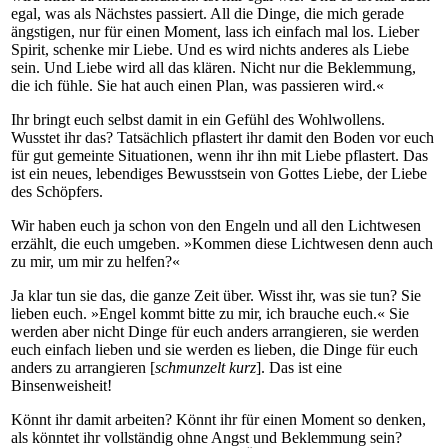
egal, was als Nächstes passiert. All die Dinge, die mich gerade
ängstigen, nur für einen Moment, lass ich einfach mal los. Lieber
Spirit, schenke mir Liebe. Und es wird nichts anderes als Liebe
sein. Und Liebe wird all das klären. Nicht nur die Beklemmung,
die ich fühle. Sie hat auch einen Plan, was passieren wird.«
Ihr bringt euch selbst damit in ein Gefühl des Wohlwollens.
Wusstet ihr das? Tatsächlich pflastert ihr damit den Boden vor euch
für gut gemeinte Situationen, wenn ihr ihn mit Liebe pflastert. Das
ist ein neues, lebendiges Bewusstsein von Gottes Liebe, der Liebe
des Schöpfers.
Wir haben euch ja schon von den Engeln und all den Lichtwesen
erzählt, die euch umgeben. »Kommen diese Lichtwesen denn auch
zu mir, um mir zu helfen?«
Ja klar tun sie das, die ganze Zeit über. Wisst ihr, was sie tun? Sie
lieben euch. »Engel kommt bitte zu mir, ich brauche euch.« Sie
werden aber nicht Dinge für euch anders arrangieren, sie werden
euch einfach lieben und sie werden es lieben, die Dinge für euch
anders zu arrangieren [
schmunzelt kurz
]. Das ist eine
Binsenweisheit!
Könnt ihr damit arbeiten? Könnt ihr für einen Moment so denken,
als könntet ihr vollständig ohne Angst und Beklemmung sein?