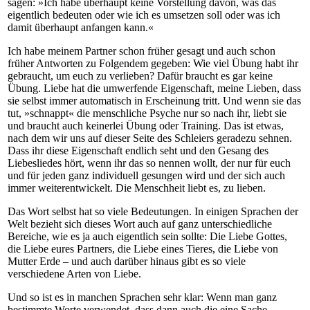
sagen: »Ich habe überhaupt keine Vorstellung davon, was das
eigentlich bedeuten oder wie ich es umsetzen soll oder was ich
damit überhaupt anfangen kann.«
Ich habe meinem Partner schon früher gesagt und auch schon
früher Antworten zu Folgendem gegeben: Wie viel Übung habt ihr
gebraucht, um euch zu verlieben? Dafür braucht es gar keine
Übung. Liebe hat die umwerfende Eigenschaft, meine Lieben, dass
sie selbst immer automatisch in Erscheinung tritt. Und wenn sie das
tut, »schnappt« die menschliche Psyche nur so nach ihr, liebt sie
und braucht auch keinerlei Übung oder Training. Das ist etwas,
nach dem wir uns auf dieser Seite des Schleiers geradezu sehnen.
Dass ihr diese Eigenschaft endlich seht und den Gesang des
Liebesliedes hört, wenn ihr das so nennen wollt, der nur für euch
und für jeden ganz individuell gesungen wird und der sich auch
immer weiterentwickelt. Die Menschheit liebt es, zu lieben.
Das Wort selbst hat so viele Bedeutungen. In einigen Sprachen der
Welt bezieht sich dieses Wort auch auf ganz unterschiedliche
Bereiche, wie es ja auch eigentlich sein sollte: Die Liebe Gottes,
die Liebe eures Partners, die Liebe eines Tieres, die Liebe von
Mutter Erde – und auch darüber hinaus gibt es so viele
verschiedene Arten von Liebe.
Und so ist es in manchen Sprachen sehr klar: Wenn man ganz
bestimmte Worte verwendet, dass dann auch die eine Sache