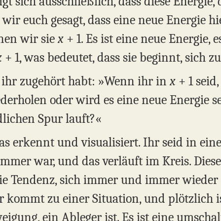
gt sich ausschließlich, dass diese Energie,
wir euch gesagt, dass eine neue Energie hi
nnen wir sie
x
+ 1. Es ist eine neue Energie, e
x
+ 1, was bedeutet, dass sie beginnt, sich z
s ihr zugehört habt: »Wenn ihr in
x
+ 1 seid
derholen oder wird es eine neue Energie se
dlichen Spur lauft?«
as erkennt und visualisiert. Ihr seid in ein
immer war, und das verläuft im Kreis. Dieser
die Tendenz, sich immer und immer wieder
 kommt zu einer Situation, und plötzlich is
igung, ein Ableger ist. Es ist eine umschalt