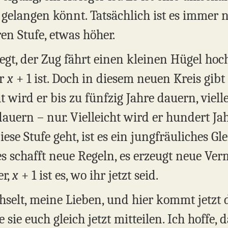
gelangen könnt. Tatsächlich ist es immer no
ren Stufe, etwas höher.
gt, der Zug fährt einen kleinen Hügel hoch,
er
x
+ 1 ist. Doch in diesem neuen Kreis gibt 
cht wird er bis zu fünfzig Jahre dauern, viell
dauern – nur. Vielleicht wird er hundert J
se Stufe geht, ist es ein jungfräuliches Gle
es schafft neue Regeln, es erzeugt neue Ver
er,
x
+ 1 ist es, wo ihr jetzt seid.
hselt, meine Lieben, und hier kommt jetzt 
sie euch gleich jetzt mitteilen. Ich hoffe, 