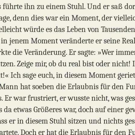
 führte ihn zu einem Stuhl. Und er saß do
age, denn dies war ein Moment, der viellei
elleicht würde es das Leben von Tausende
 in jenem Moment veränderte er seine Reali
rkte die Veränderung. Er sagte: »Wer immer
zen. Zeige mir, ob du real bist oder nicht! I
cht!« Ich sage euch, in diesem Moment geri
 Mann hat soeben die Erlaubnis für den Fu
s. Er war frustriert, er wusste nicht, was g
ss da etwas Größeres war, doch auf einer g
ass er in diesem Stuhl sitzen und nichts g
wartete. Doch er hat die Erlaubnis für den 