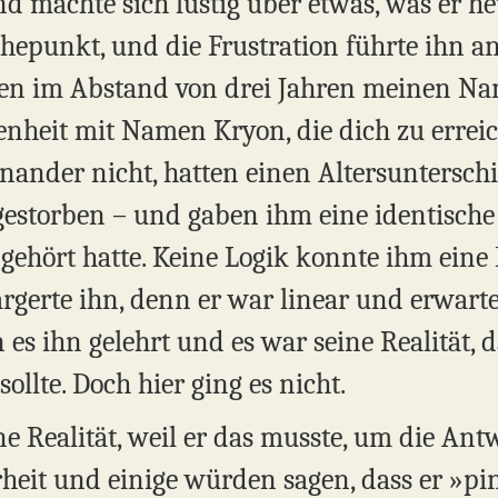
nd machte sich lustig über etwas, was er heut
hepunkt, und die Frustration führte ihn a
en im Abstand von drei Jahren meinen N
senheit mit Namen Kryon, die dich zu errei
ander nicht, hatten einen Altersunterschi
 gestorben – und gaben ihm eine identische
gehört hatte. Keine Logik konnte ihm eine
ärgerte ihn, denn er war linear und erwart
es ihn gelehrt und es war seine Realität, d
ollte. Doch hier ging es nicht.
ine Realität, weil er das musste, um die A
rheit und einige würden sagen, dass er »pin