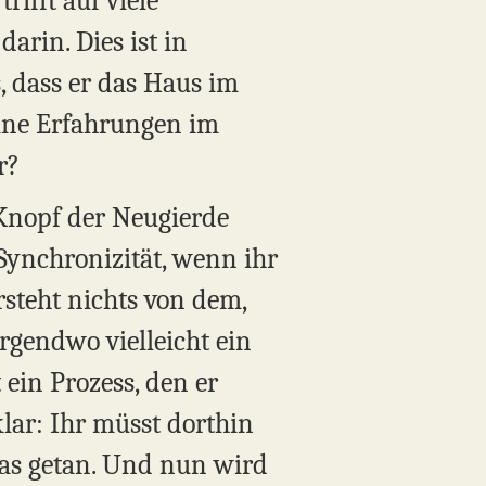
ifft auf viele
arin. Dies ist in
, dass er das Haus im
eine Erfahrungen im
r?
 Knopf der Neugierde
ynchronizität, wenn ihr
steht nichts von dem,
irgendwo vielleicht ein
ein Prozess, den er
klar: Ihr müsst dorthin
 das getan. Und nun wird