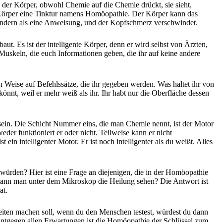
 der Körper, obwohl Chemie auf die Chemie drückt, sie sieht,
 Körper eine Tinktur namens Homöopathie. Der Körper kann das
, sondern als eine Anweisung, und der Kopfschmerz verschwindet.
aut. Es ist der intelligente Körper, denn er wird selbst von Ärzten,
t Muskeln, die euch Informationen geben, die ihr auf keine andere
en Weise auf Befehlssätze, die ihr gegeben werden. Was haltet ihr von
önnt, weil er mehr weiß als ihr. Ihr habt nur die Oberfläche dessen
sein. Die Schicht Nummer eins, die man Chemie nennt, ist der Motor
eder funktioniert er oder nicht. Teilweise kann er nicht
ein intelligenter Motor. Er ist noch intelligenter als du weißt. Alles
 würden? Hier ist eine Frage an diejenigen, die in der Homöopathie
? Kann man unter dem Mikroskop die Heilung sehen? Die Antwort ist
at.
heiten machen soll, wenn du den Menschen testest, würdest du dann
. Entgegen allen Erwartungen ist die Homöopathie der Schlüssel zum