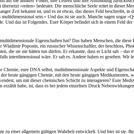
du auf die antiken Völker, ihre Lehren und ihre Ausbildung zurückblick
 übersetzt »reiten« bedeutet. Die menschliche Seele reitet in dieser Mer
r langer Zeit bekannt ist, und es ist etwas, das dieses Feld beschreibt, in
 multidimensional sein.« Und das ist sie auch. Manche sagen sogar »Q
e. Und das ist Folgendes. Euer Körper befindet sich in einem Feld der 
multidimensionale Eigenschaften hat? Das haben Menschen, die diese Fra
war Wladimir Poponin, ein russischer Wissenschaftler, der beschloss, 
 die sie nie hätten tun dürfen. Er erkannte, dass er Licht sah – das mu
nfalls interdimensional wäre. Er sah es. Andere haben es gesehen. Wir le
ache Chemie, eure DNA selbst, multidimensionale Aspekte und Eigenschaft
 der heute gängigen Chemie, mit den heute gängigen Medikamenten, sch
ndest, um mit dieser chemischen Schicht zu interagieren? Eure Medizi
 erzählt habe, ist, dass es bei jedem einzelnen Druck Nebenwirkungen
ie zu einer allgemein gültigen Wahrheit entwickelt. Und hier ist sie. Ih