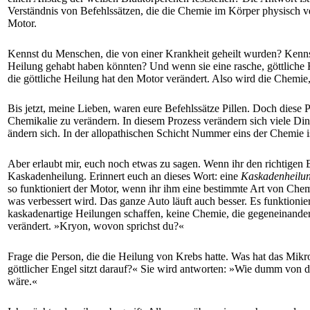
Verständnis von Befehlssätzen, die die Chemie im Körper physisch ve
Motor.
Kennst du Menschen, die von einer Krankheit geheilt wurden? Kennst
Heilung gehabt haben könnten? Und wenn sie eine rasche, göttliche H
die göttliche Heilung hat den Motor verändert. Also wird die Chemie
Bis jetzt, meine Lieben, waren eure Befehlssätze Pillen. Doch diese 
Chemikalie zu verändern. In diesem Prozess verändern sich viele Din
ändern sich. In der allopathischen Schicht Nummer eins der Chemie is
Aber erlaubt mir, euch noch etwas zu sagen. Wenn ihr den richtigen B
Kaskadenheilung. Erinnert euch an dieses Wort: eine
Kaskadenheilu
so funktioniert der Motor, wenn ihr ihm eine bestimmte Art von Chemi
was verbessert wird. Das ganze Auto läuft auch besser. Es funktionier
kaskadenartige Heilungen schaffen, keine Chemie, die gegeneinander 
verändert. »Kryon, wovon sprichst du?«
Frage die Person, die die Heilung von Krebs hatte. Was hat das Mikro
göttlicher Engel sitzt darauf?« Sie wird antworten: »Wie dumm von di
wäre.«