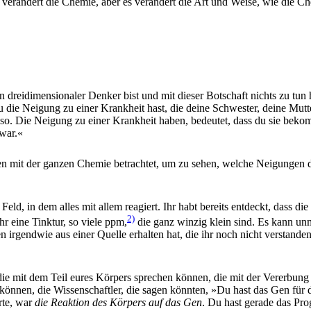
 verändert die Chemie, aber es verändert die Art und Weise, wie die Che
in dreidimensionaler Denker bist und mit dieser Botschaft nichts zu tu
ie Neigung zu einer Krankheit hast, die deine Schwester, deine Mutter o
nd so. Die Neigung zu einer Krankheit haben, bedeutet, dass du sie be
 war.«
zten mit der ganzen Chemie betrachtet, um zu sehen, welche Neigungen 
eld, in dem alles mit allem reagiert. Ihr habt bereits entdeckt, dass die
2)
hr eine Tinktur, so viele ppm,
die ganz winzig klein sind. Es kann un
n irgendwie aus einer Quelle erhalten hat, die ihr noch nicht verstand
ie mit dem Teil eures Körpers sprechen können, die mit der Vererbung 
önnen, die Wissenschaftler, die sagen könnten, »Du hast das Gen für di
rte, war
die Reaktion des Körpers auf das Gen
. Du hast gerade das Pr