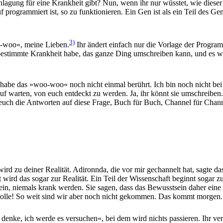
agung für eine Krankheit gibt? Nun, wenn ihr nur wüsstet, wie dieser e
uf programmiert ist, so zu funktionieren. Ein Gen ist als ein Teil des
3)
oo-woo«, meine Lieben.
Ihr ändert einfach nur die Vorlage der Program
ne bestimmte Krankheit habe, das ganze Ding umschreiben kann, und es
ch habe das »woo-woo« noch nicht einmal berührt. Ich bin noch nicht 
rauf warten, von euch entdeckt zu werden. Ja, ihr könnt sie umschreib
ch die Antworten auf diese Frage, Buch für Buch, Channel für Channel
d zu deiner Realität. Adironnda, die vor mir gechannelt hat, sagte dass
 wird das sogar zur Realität. Ein Teil der Wissenschaft beginnt sogar zu
sein, niemals krank werden. Sie sagen, dass das Bewusstsein daher ein
ze Rolle! So weit sind wir aber noch nicht gekommen. Das kommt morgen.
denke, ich werde es versuchen«, bei dem wird nichts passieren. Ihr ver