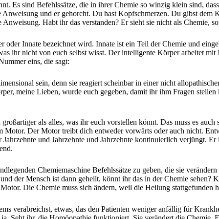
. Es sind Befehlssätze, die in ihrer Chemie so winzig klein sind, dass
 eine Anweisung und er gehorcht. Du hast Kopfschmerzen. Du gibst dem
eine Anweisung. Habt ihr das verstanden? Er sieht sie nicht als Chemie
 oder Innate bezeichnet wird. Innate ist ein Teil der Chemie und eingeb
was ihr nicht von euch selbst wisst. Der intelligente Körper arbeitet mi
 Nummer eins, die sagt:
ensional sein, denn sie reagiert scheinbar in einer nicht allopathisch
örper, meine Lieben, wurde euch gegeben, damit ihr ihm Fragen stellen k
oßartiger als alles, was ihr euch vorstellen könnt. Das muss es auch 
am Motor. Der Motor treibt dich entweder vorwärts oder auch nicht. Entw
ahrzehnte und Jahrzehnte und Jahrzehnte kontinuierlich verjüngt. Er ist 
dend.
grundlegenden Chemiemaschine Befehlssätze zu geben, die sie verändern
t, und der Mensch ist dann geheilt, könnt ihr das in der Chemie sehen
r Motor. Die Chemie muss sich ändern, weil die Heilung stattgefunden h
ms verabreichst, etwas, das den Patienten weniger anfällig für Krank
t ja. Seht ihr, die Homöopathie funktioniert. Sie verändert die Chemie