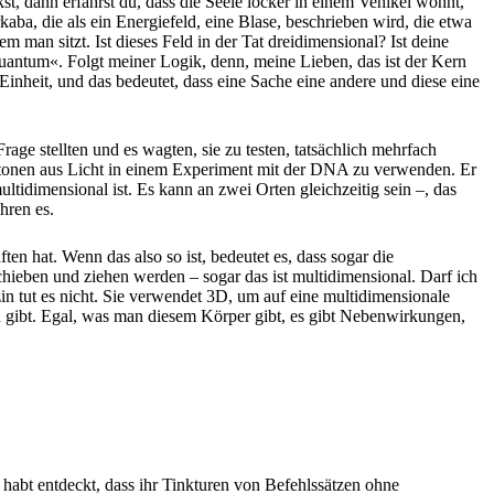
st, dann erfährst du, dass die Seele locker in einem Vehikel wohnt,
kaba, die als ein Energiefeld, eine Blase, beschrieben wird, die etwa
 dem man sitzt. Ist dieses Feld in der Tat dreidimensional? Ist deine
uantum«. Folgt meiner Logik, denn, meine Lieben, das ist der Kern
Einheit, und das bedeutet, dass eine Sache eine andere und diese eine
ge stellten und es wagten, sie zu testen, tatsächlich mehrfach
Photonen aus Licht in einem Experiment mit der DNA zu verwenden. Er
ltidimensional ist. Es kann an zwei Orten gleichzeitig sein –, das
hren es.
en hat. Wenn das also so ist, bedeutet es, dass sogar die
ieben und ziehen werden – sogar das ist multidimensional. Darf ich
n tut es nicht. Sie verwendet 3D, um auf eine multidimensionale
 gibt. Egal, was man diesem Körper gibt, es gibt Nebenwirkungen,
r habt entdeckt, dass ihr Tinkturen von Befehlssätzen ohne