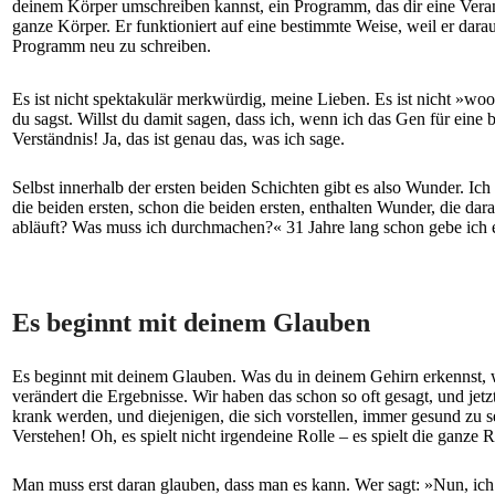
deinem Körper umschreiben kannst, ein Programm, das dir eine Veranl
ganze Körper. Er funktioniert auf eine bestimmte Weise, weil er dara
Programm neu zu schreiben.
Es ist nicht spektakulär merkwürdig, meine Lieben. Es ist nicht »w
du sagst. Willst du damit sagen, dass ich, wenn ich das Gen für ei
Verständnis! Ja, das ist genau das, was ich sage.
Selbst innerhalb der ersten beiden Schichten gibt es also Wunder. I
die beiden ersten, schon die beiden ersten, enthalten Wunder, die da
abläuft? Was muss ich durchmachen?« 31 Jahre lang schon gebe ich eu
Es beginnt mit deinem Glauben
Es beginnt mit deinem Glauben. Was du in deinem Gehirn erkennst, wir
verändert die Ergebnisse. Wir haben das schon so oft gesagt, und jetzt
krank werden, und diejenigen, die sich vorstellen, immer gesund zu 
Verstehen! Oh, es spielt nicht irgendeine Rolle – es spielt die gan
Man muss erst daran glauben, dass man es kann. Wer sagt: »Nun, ich 