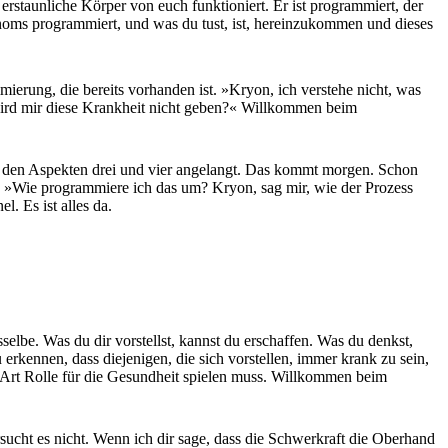
rstaunliche Körper von euch funktioniert. Er ist programmiert, der
 Genoms programmiert, und was du tust, ist, hereinzukommen und dieses
mierung, die bereits vorhanden ist. »Kryon, ich verstehe nicht, was
 wird mir diese Krankheit nicht geben?« Willkommen beim
bei den Aspekten drei und vier angelangt. Das kommt morgen. Schon
en. »Wie programmiere ich das um? Kryon, sag mir, wie der Prozess
. Es ist alles da.
elbe. Was du dir vorstellst, kannst du erschaffen. Was du denkst,
 erkennen, dass diejenigen, die sich vorstellen, immer krank zu sein,
e Art Rolle für die Gesundheit spielen muss. Willkommen beim
sucht es nicht. Wenn ich dir sage, dass die Schwerkraft die Oberhand