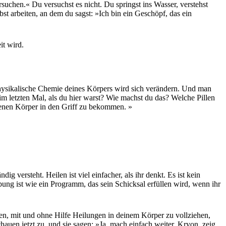
uchen.« Du versuchst es nicht. Du springst ins Wasser, verstehst
t arbeiten, an dem du sagst: »Ich bin ein Geschöpf, das ein
it wird.
 physikalische Chemie deines Körpers wird sich verändern. Und man
im letzten Mal, als du hier warst? Wie machst du das? Welche Pillen
igenen Körper in den Griff zu bekommen. »
g versteht. Heilen ist viel einfacher, als ihr denkt. Es ist kein
bung ist wie ein Programm, das sein Schicksal erfüllen wird, wenn ihr
zen, mit und ohne Hilfe Heilungen in deinem Körper zu vollziehen,
chauen jetzt zu, und sie sagen: »Ja, mach einfach weiter, Kryon, zeig