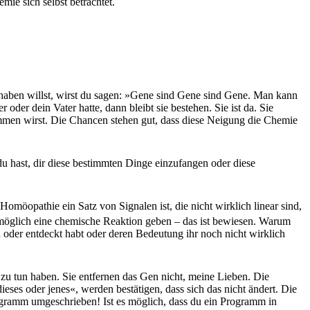
mie sich selbst betrachtet.
n haben willst, wirst du sagen: »Gene sind Gene sind Gene. Man kann
der dein Vater hatte, dann bleibt sie bestehen. Sie ist da. Sie
kommen wirst. Die Chancen stehen gut, dass diese Neigung die Chemie
du hast, dir diese bestimmten Dinge einzufangen oder diese
 Homöopathie ein Satz von Signalen ist, die nicht wirklich linear sind,
möglich eine chemische Reaktion geben – das ist bewiesen. Warum
en oder entdeckt habt oder deren Bedeutung ihr noch nicht wirklich
zu tun haben. Sie entfernen das Gen nicht, meine Lieben. Die
eses oder jenes«, werden bestätigen, dass sich das nicht ändert. Die
ogramm umgeschrieben! Ist es möglich, dass du ein Programm in