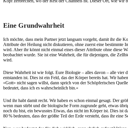
Kopf zerbrechen, wo der Rest der Channels ist. Dieser Ort, wie wir b
Eine Grundwahrheit
Ich möchte, dass mein Partner jetzt langsam vorgeht, damit ihr die Ko
Attribute der Heilung nicht diskutieren, ohne zuerst eine bestimmte In
wird. Aber ihr könnt nicht einmal eines dieser Attribute ohne diese Wa
beobachtet wurde. Sie ist eine Wahrheit, die für diejenigen, die Zell
wird.
Diese Wahrheit ist wie folgt. Eure Biologie – alles davon – alle vier 
entstanden ist. Dies ist ein Feld, das der Körper bereits hat. Wir ha
»Gott« nicht sagen willst, dann sprich von der Schöpferischen Quell
bedeutet, dass ich es wahrscheinlich bin.«
Und ihr habt damit recht. Wir haben es schon einmal gesagt. Der größ
wenn man stirbt und die biologische Form zugrunde geht, etwas übrig
noch du bist, ein bewusstes Etwas, das nicht im Körper ist. Dies is
80 % bedeuten, dass der größte Teil der Erde versteht, dass ihr eine S