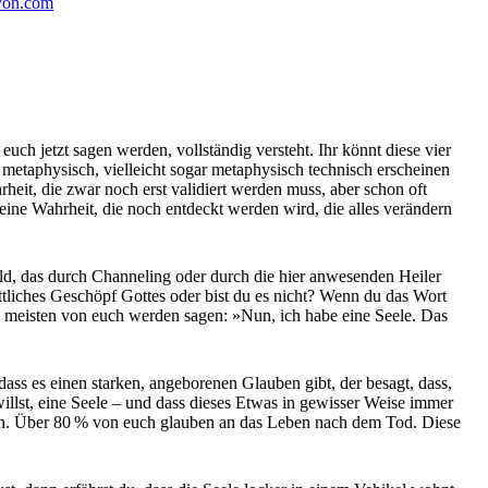
on.com
uch jetzt sagen werden, vollständig versteht. Ihr könnt diese vier
ck metaphysisch, vielleicht sogar metaphysisch technisch erscheinen
rheit, die zwar noch erst validiert werden muss, aber schon oft
e eine Wahrheit, die noch entdeckt werden wird, die alles verändern
n Feld, das durch Channeling oder durch die hier anwesenden Heiler
göttliches Geschöpf Gottes oder bist du es nicht? Wenn du das Wort
ie meisten von euch werden sagen: »Nun, ich habe eine Seele. Das
ass es einen starken, angeborenen Glauben gibt, der besagt, dass,
llst, eine Seele – und dass dieses Etwas in gewisser Weise immer
neten. Über 80 % von euch glauben an das Leben nach dem Tod. Diese