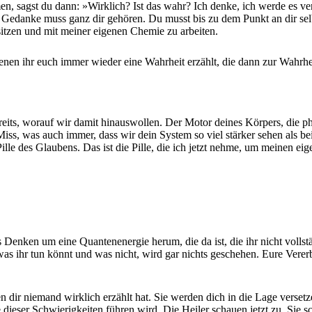
sagst du dann: »Wirklich? Ist das wahr? Ich denke, ich werde es vers
edanke muss ganz dir gehören. Du musst bis zu dem Punkt an dir selbs
sitzen und mit meiner eigenen Chemie zu arbeiten.
nen ihr euch immer wieder eine Wahrheit erzählt, die dann zur Wahrhe
 bereits, worauf wir damit hinauswollen. Der Motor deines Körpers, die
ss, was auch immer, dass wir dein System so viel stärker sehen als be
ille des Glaubens. Das ist die Pille, die ich jetzt nehme, um meinen e
enken um eine Quantenenergie herum, die da ist, die ihr nicht vollständi
as ihr tun könnt und was nicht, wird gar nichts geschehen. Eure Verer
n dir niemand wirklich erzählt hat. Sie werden dich in die Lage verset
 dieser Schwierigkeiten führen wird. Die Heiler schauen jetzt zu. Sie s