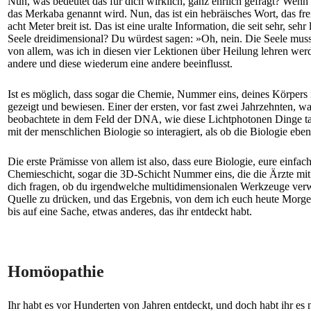
Nun, was bedeutet das für dich wirklich, ganz ehrlich gefragt? Wenn 
das Merkaba genannt wird. Nun, das ist ein hebräisches Wort, das frei
acht Meter breit ist. Das ist eine uralte Information, die seit sehr, seh
Seele dreidimensional? Du würdest sagen: »Oh, nein. Die Seele muss
von allem, was ich in diesen vier Lektionen über Heilung lehren werd
andere und diese wiederum eine andere beeinflusst.
Ist es möglich, dass sogar die Chemie, Nummer eins, deines Körpers 
gezeigt und bewiesen. Einer der ersten, vor fast zwei Jahrzehnten, 
beobachtete in dem Feld der DNA, wie diese Lichtphotonen Dinge taten,
mit der menschlichen Biologie so interagiert, als ob die Biologie ebe
Die erste Prämisse von allem ist also, dass eure Biologie, eure einf
Chemieschicht, sogar die 3D-Schicht Nummer eins, die die Ärzte mit
dich fragen, ob du irgendwelche multidimensionalen Werkzeuge verwe
Quelle zu drücken, und das Ergebnis, von dem ich euch heute Morgen
bis auf eine Sache, etwas anderes, das ihr entdeckt habt.
Homöopathie
Ihr habt es vor Hunderten von Jahren entdeckt, und doch habt ihr es n