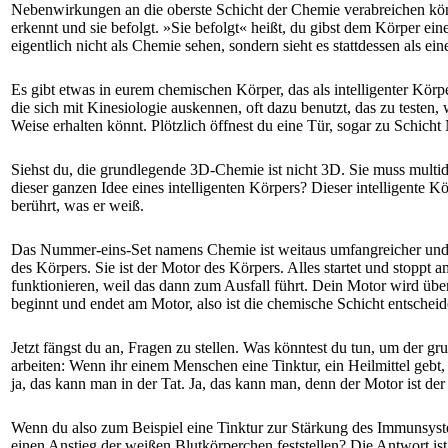
Nebenwirkungen an die oberste Schicht der Chemie verabreichen könnt
erkennt und sie befolgt. »Sie befolgt« heißt, du gibst dem Körper
eigentlich nicht als Chemie sehen, sondern sieht es stattdessen als 
Es gibt etwas in eurem chemischen Körper, das als intelligenter Körper
die sich mit Kinesiologie auskennen, oft dazu benutzt, das zu testen, 
Weise erhalten könnt. Plötzlich öffnest du eine Tür, sogar zu Schicht
Siehst du, die grundlegende 3D-Chemie ist nicht 3D. Sie muss multidim
dieser ganzen Idee eines intelligenten Körpers? Dieser intelligente K
berührt, was er weiß.
Das Nummer-eins-Set namens Chemie ist weitaus umfangreicher und gr
des Körpers. Sie ist der Motor des Körpers. Alles startet und stoppt 
funktionieren, weil das dann zum Ausfall führt. Dein Motor wird über J
beginnt und endet am Motor, also ist die chemische Schicht entschei
Jetzt fängst du an, Fragen zu stellen. Was könntest du tun, um der 
arbeiten: Wenn ihr einem Menschen eine Tinktur, ein Heilmittel geb
ja, das kann man in der Tat. Ja, das kann man, denn der Motor ist de
Wenn du also zum Beispiel eine Tinktur zur Stärkung des Immunsyste
einen Anstieg der weißen Blutkörperchen feststellen? Die Antwort is