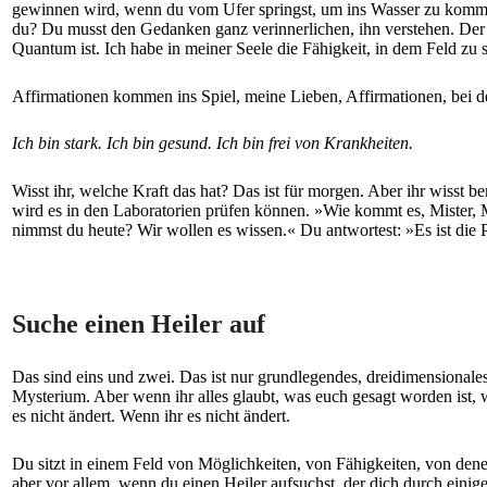
gewinnen wird, wenn du vom Ufer springst, um ins Wasser zu kommen, 
du? Du musst den Gedanken ganz verinnerlichen, ihn verstehen. Der G
Quantum ist. Ich habe in meiner Seele die Fähigkeit, in dem Feld zu 
Affirmationen kommen ins Spiel, meine Lieben, Affirmationen, bei de
Ich bin stark. Ich bin gesund. Ich bin frei von Krankheiten.
Wisst ihr, welche Kraft das hat? Das ist für morgen. Aber ihr wisst
wird es in den Laboratorien prüfen können. »Wie kommt es, Mister, Mi
nimmst du heute? Wir wollen es wissen.« Du antwortest: »Es ist die P
Suche einen Heiler auf
Das sind eins und zwei. Das ist nur grundlegendes, dreidimensionales D
Mysterium. Aber wenn ihr alles glaubt, was euch gesagt worden ist, w
es nicht ändert. Wenn ihr es nicht ändert.
Du sitzt in einem Feld von Möglichkeiten, von Fähigkeiten, von dene
aber vor allem, wenn du einen Heiler aufsuchst, der dich durch einige