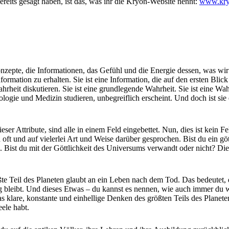
ereits gesagt haben, ist das, was ihr die Kryon-Website nennt:
www.kry
nzepte, die Informationen, das Gefühl und die Energie dessen, was wir e
formation zu erhalten. Sie ist eine Information, die auf den ersten Bli
hrheit diskutieren. Sie ist eine grundlegende Wahrheit. Sie ist eine Wah
biologie und Medizin studieren, unbegreiflich erscheint. Und doch ist si
dieser Attribute, sind alle in einem Feld eingebettet. Nun, dies ist kei
ben oft und auf vielerlei Art und Weise darüber gesprochen. Bist du ein 
e. Bist du mit der Göttlichkeit des Universums verwandt oder nicht? D
te Teil des Planeten glaubt an ein Leben nach dem Tod. Das bedeutet, d
 bleibt. Und dieses Etwas – du kannst es nennen, wie auch immer du wi
t das klare, konstante und einhellige Denken des größten Teils des Pla
eele habt.