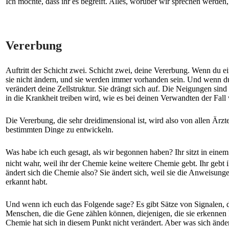
Ich möchte, dass ihr es begreift. Alles, worüber wir sprechen werden,
Vererbung
Auftritt der Schicht zwei. Schicht zwei, deine Vererbung. Wenn du e
sie nicht ändern, und sie werden immer vorhanden sein. Und wenn du d
verändert deine Zellstruktur. Sie drängt sich auf. Die Neigungen si
in die Krankheit treiben wird, wie es bei deinen Verwandten der Fall
Die Vererbung, die sehr dreidimensional ist, wird also von allen Är
bestimmten Dinge zu entwickeln.
Was habe ich euch gesagt, als wir begonnen haben? Ihr sitzt in einem F
nicht wahr, weil ihr der Chemie keine weitere Chemie gebt. Ihr gebt i
ändert sich die Chemie also? Sie ändert sich, weil sie die Anweisunge
erkannt habt.
Und wenn ich euch das Folgende sage? Es gibt Sätze von Signalen, d
Menschen, die die Gene zählen können, diejenigen, die sie erkennen k
Chemie hat sich in diesem Punkt nicht verändert. Aber was sich ände