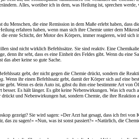
rändern. Alles, worüber ich in dem, was Heilung ist, sprechen werde, 
 du Menschen, die eine Remission in dem Maße erlebt haben, dass die 
eilung erfahren haben, wenn man sich ihre Chemie unter dem Mikroskop 
, die erste Schicht, der Motor des Körpers, immer reagieren, wird sich
Pillen sind nicht wirklich Befehlssätze. Sie sind reaktiv. Eine Chemika
ge, denn ihr seht, dass es eine Einheit des Feldes gibt. Wenn du eine
t das aber keine so gute Sache.
efehlssatz gebt, der nicht gegen die Chemie drückt, sondern die Reakti
ng
. Wenn ihr einen Befehlssatz gebt, damit der Körper sich auf eine best
e gebt. Wenn es dein Auto ist, gibst du ihm eine bestimmte Art von Öl 
t besser. Es hält länger. Es gibt keine Nebenwirkungen. Was ich euch al
drückt und Nebenwirkungen hat, sondern Chemie, die ihre Reaktion auf 
skop gezeigt? Sie wird sagen: »Der Arzt hat gesagt, dass ich frei von K
r, das zu sagen!« »Nun, was ist sonst passiert?« »Natürlich, die Chemi