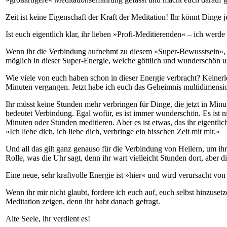
Zeit ist keine Eigenschaft der Kraft der Meditation! Ihr könnt Dinge je
Ist euch eigentlich klar, ihr lieben »Profi-Meditierenden« – ich werd
Wenn ihr die Verbindung aufnehmt zu diesem »Super-Bewusstsein«, das i
möglich in dieser Super-Energie, welche göttlich und wunderschön und
Wie viele von euch haben schon in dieser Energie verbracht? Keinerle
Minuten vergangen. Jetzt habe ich euch das Geheimnis multidimensio
Ihr müsst keine Stunden mehr verbringen für Dinge, die jetzt in Min
bedeutet Verbindung. Egal wofür, es ist immer wunderschön. Es ist n
Minuten oder Stunden meditieren. Aber es ist etwas, das ihr eigentl
»Ich liebe dich, ich liebe dich, verbringe ein bisschen Zeit mit mir.«
Und all das gilt ganz genauso für die Verbindung von Heilern, um ihr
Rolle, was die Uhr sagt, denn ihr wart vielleicht Stunden dort, aber d
Eine neue, sehr kraftvolle Energie ist »hier« und wird verursacht vo
Wenn ihr mir nicht glaubt, fordere ich euch auf, euch selbst hinzusetz
Meditation zeigen, denn ihr habt danach gefragt.
Alte Seele, ihr verdient es!