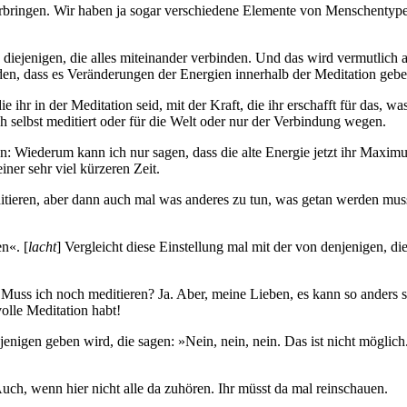
 verbringen. Wir haben ja sogar verschiedene Elemente von Menschentype
 diejenigen, die alles miteinander verbinden. Und das wird vermutlic
rden, dass es Veränderungen der Energien innerhalb der Meditation geb
ie ihr in der Meditation seid, mit der Kraft, die ihr erschafft für das, w
ch selbst meditiert oder für die Welt oder nur der Verbindung wegen.
 Wiederum kann ich nur sagen, dass die alte Energie jetzt ihr Maximum 
iner sehr viel kürzeren Zeit.
ditieren, aber dann auch mal was anderes zu tun, was getan werden muss
en«. [
lacht
] Vergleicht diese Einstellung mal mit der von denjenigen, d
n: Muss ich noch meditieren? Ja. Aber, meine Lieben, es kann so anders s
olle Meditation habt!
ejenigen geben wird, die sagen: »Nein, nein, nein. Das ist nicht möglic
Auch, wenn hier nicht alle da zuhören. Ihr müsst da mal reinschauen.