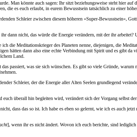
urde. Man könnte auch sagen: Ihr sitzt beziehungsweise steht hier auf d
ahren, die es euch erlaubt, in eurem Bewusstsein tatsächlich zu einer 
rdenden Schleier zwischen diesem höheren »Super-Bewusstsein«, Gott o
ihr dann nicht, das würde die Energie verändern, mit der ihr arbeitet? U
ch die Meditationskrieger des Planeten nenne, diejenigen, die Meditat
igen hätten dann also eine echte Verbindung mit Spirit und es gibt da 
welchem Land.
t das passiert, was sie sich wünschen. Es gibt so viele Gründe, warum m
ufnehmen.
erdender Schleier, der die Energie aller Alten Seelen grundlegend verän
euch überall hin begleiten wird, verändert sich der Vorgang selbst der 
nicht, dass das so ist. Ich habe es eben so gelernt, wie ich es auch jet
acht
], wenn ihr es nicht ändert. Wovon ich euch berichte, sind lediglic