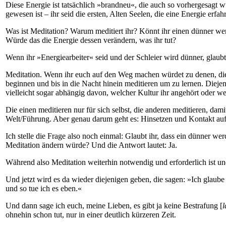
Diese Energie ist tatsächlich »brandneu«, die auch so vorhergesagt w
gewesen ist – ihr seid die ersten, Alten Seelen, die eine Energie erf
Was ist Meditation? Warum meditiert ihr? Könnt ihr einen dünner we
Würde das die Energie dessen verändern, was ihr tut?
Wenn ihr »Energiearbeiter« seid und der Schleier wird dünner, glaubt 
Meditation. Wenn ihr euch auf den Weg machen würdet zu denen, die i
beginnen und bis in die Nacht hinein meditieren um zu lernen. Diejen
vielleicht sogar abhängig davon, welcher Kultur ihr angehört oder 
Die einen meditieren nur für sich selbst, die anderen meditieren, dami
Welt/Führung. Aber genau darum geht es: Hinsetzen und Kontakt a
Ich stelle die Frage also noch einmal: Glaubt ihr, dass ein dünner w
Meditation ändern würde? Und die Antwort lautet: Ja.
Während also Meditation weiterhin notwendig und erforderlich ist und 
Und jetzt wird es da wieder diejenigen geben, die sagen: »Ich glaube 
und so tue ich es eben.«
Und dann sage ich euch, meine Lieben, es gibt ja keine Bestrafung [
l
ohnehin schon tut, nur in einer deutlich kürzeren Zeit.