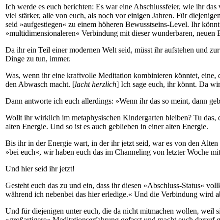
Ich werde es euch berichten: Es war eine Abschlussfeier, wie ihr das
viel stärker, alle von euch, als noch vor einigen Jahren. Für diejeni
seid »aufgestiegen« zu einem höheren Bewusstseins-Level. Ihr könnt je
»multidimensionaleren« Verbindung mit dieser wunderbaren, neuen En
Da ihr ein Teil einer modernen Welt seid, müsst ihr aufstehen und zur 
Dinge zu tun, immer.
Was, wenn ihr eine kraftvolle Meditation kombinieren könntet, eine, d
den Abwasch macht. [
lacht herzlich
] Ich sage euch, ihr könnt. Da wi
Dann antworte ich euch allerdings: »Wenn ihr das so meint, dann gebt
Wollt ihr wirklich im metaphysischen Kindergarten bleiben? Tu das, d
alten Energie. Und so ist es auch geblieben in einer alten Energie.
Bis ihr in der Energie wart, in der ihr jetzt seid, war es von den 
»bei euch«, wir haben euch das im Channeling von letzter Woche mitg
Und hier seid ihr jetzt!
Gesteht euch das zu und ein, dass ihr diesen »Abschluss-Status« vol
während ich nebenbei das hier erledige.« Und die Verbindung wird abs
Und für diejenigen unter euch, die da nicht mitmachen wollen, weil 
»großartigere« Meditationserfahrung gefasst und macht euch darauf gef