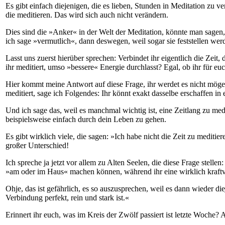
Es gibt einfach diejenigen, die es lieben, Stunden in Meditation zu
die meditieren. Das wird sich auch nicht verändern.
Dies sind die »Anker« in der Welt der Meditation, könnte man sagen,
ich sage »vermutlich«, dann deswegen, weil sogar sie feststellen we
Lasst uns zuerst hierüber sprechen: Verbindet ihr eigentlich die Zeit, d
ihr meditiert, umso »bessere« Energie durchlasst? Egal, ob ihr für eu
Hier kommt meine Antwort auf diese Frage, ihr werdet es nicht mögen:
meditiert, sage ich Folgendes: Ihr könnt exakt dasselbe erschaffen in e
Und ich sage das, weil es manchmal wichtig ist, eine Zeitlang zu me
beispielsweise einfach durch dein Leben zu gehen.
Es gibt wirklich viele, die sagen: »Ich habe nicht die Zeit zu meditier
großer Unterschied!
Ich spreche ja jetzt vor allem zu Alten Seelen, die diese Frage stelle
»am oder im Haus« machen können, während ihr eine wirklich kraftv
Ohje, das ist gefährlich, es so auszusprechen, weil es dann wieder di
Verbindung perfekt, rein und stark ist.«
Erinnert ihr euch, was im Kreis der Zwölf passiert ist letzte Woche? 