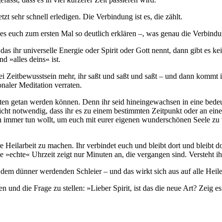
tzt sehr schnell erledigen. Die Verbindung ist es, die zählt.
e es euch zum ersten Mal so deutlich erklären –, was genau die Verbindu
hr universelle Energie oder Spirit oder Gott nennt, dann gibt es keine L
 »alles deins« ist.
i Zeitbewusstsein mehr, ihr saßt und saßt und saßt – und dann kommt ihr
naler Meditation verraten.
uten getan werden können. Denn ihr seid hineingewachsen in eine bedeu
icht notwendig, dass ihr es zu einem bestimmten Zeitpunkt oder an ein
ich immer tun wollt, um euch mit eurer eigenen wunderschönen Seele zu
e Heilarbeit zu machen. Ihr verbindet euch und bleibt dort und bleibt d
ie »echte« Uhrzeit zeigt nur Minuten an, die vergangen sind. Versteht ih
n dem dünner werdenden Schleier – und das wirkt sich aus auf alle Heil
en und die Frage zu stellen: »Lieber Spirit, ist das die neue Art? Zeig e