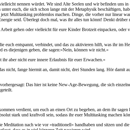
 vielleicht nennen würdet. Wir sind Alte Seelen und wir befinden uns i
gen unter euch, die sich schon lange mit der Metaphysik beschäftigen, ha
tzt Multitasking problemlos machen. Dinge, die vorher nur linear waren,
ergie seid. Überlegt doch mal, was ihr alles tun könnt! Denkt drüber 
Arbeit gehen oder vielleicht für eure Kinder Brotzeit einpacken, oder v
ie euch entspannt, verbindet, und das zu aktivieren hilft, was ihr im H
rd es diejenigen geben, die sagen:»Nein, können wir nicht.«
 ihr aber nicht eure innere Erlaubnis für euer Erwachen.«
as nicht, fange hiermit an, damit nicht, drei Stunden lang. Hör damit a
Alten vorhergesagt: Das hier ist keine New-Age-Bewegung, die sich ein
eteilt.
lkommen verdient, um euch an einen Ort zu begeben, an dem ihr sagen 
olut stark und kraftvoll sein, sodass ihr euer Multitasking machen kön
sie Meditation nach wie vor »traditionell« handhaben und sitzen und d
asst, dass es in viel kürzerer Zeit passieren wird.