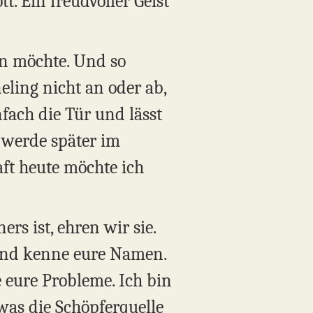
t. Ein freudvoller Geist
ein möchte. Und so
ling nicht an oder ab,
nfach die Tür und lässt
h werde später im
ft heute möchte ich
rs ist, ehren wir sie.
 und kenne eure Namen.
e eure Probleme. Ich bin
was die Schöpferquelle