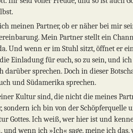
 Ihr seid voller Freude, und so ist auch Got
lbst.
 ich meinen Partner, ob er näher bei mir s
reinbarung. Mein Partner stellt ein Channe
. Und wenn er im Stuhl sitzt, öffnet er ei
 die Einladung für euch, so zu sein, und ic
 darüber sprechen. Doch in dieser Botscha
uch und Südamerika sprechen.
ner Kultur sind, die nicht die meines Partne
, sondern ich bin von der Schöpferquelle
tur Gottes. Ich weiß, wer hier ist und kenn
 und wenn ich »Ich« sage, meine ich das, 