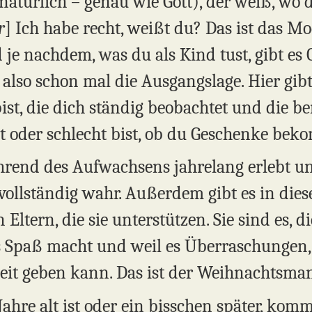
(natürlich – genau wie Gott), der weiß, wo
r
] Ich habe recht, weißt du? Das ist das Mo
e nachdem, was du als Kind tust, gibt es 
 also schon mal die Ausgangslage. Hier gibt
ist, die dich ständig beobachtet und die ber
ut oder schlecht bist, ob du Geschenke bek
rend des Aufwachsens jahrelang erlebt un
 vollständig wahr. Außerdem gibt es in dies
Eltern, die sie unterstützen. Sie sind es, di
es Spaß macht und weil es Überraschungen, 
eit geben kann. Das ist der Weihnachtsman
hre alt ist oder ein bisschen später, komm