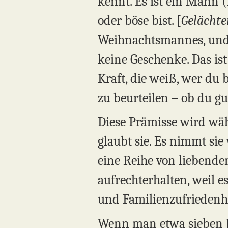
kennt. Es ist ein Mann 
oder böse bist. [
Gelächte
Weihnachtsmannes, und j
keine Geschenke. Das ist
Kraft, die weiß, wer du b
zu beurteilen – ob du g
Diese Prämisse wird wäh
glaubt sie. Es nimmt sie
eine Reihe von liebenden 
aufrechterhalten, weil 
und Familienzufriedenh
Wenn man etwa sieben Ja