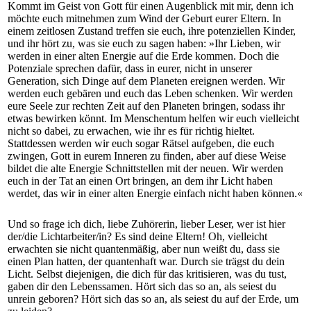
Kommt im Geist von Gott für einen Augenblick mit mir, denn ich
möchte euch mitnehmen zum Wind der Geburt eurer Eltern. In
einem zeitlosen Zustand treffen sie euch, ihre potenziellen Kinder,
und ihr hört zu, was sie euch zu sagen haben: »Ihr Lieben, wir
werden in einer alten Energie auf die Erde kommen. Doch die
Potenziale sprechen dafür, dass in eurer, nicht in unserer
Generation, sich Dinge auf dem Planeten ereignen werden. Wir
werden euch gebären und euch das Leben schenken. Wir werden
eure Seele zur rechten Zeit auf den Planeten bringen, sodass ihr
etwas bewirken könnt. Im Menschentum helfen wir euch vielleicht
nicht so dabei, zu erwachen, wie ihr es für richtig hieltet.
Stattdessen werden wir euch sogar Rätsel aufgeben, die euch
zwingen, Gott in eurem Inneren zu finden, aber auf diese Weise
bildet die alte Energie Schnittstellen mit der neuen. Wir werden
euch in der Tat an einen Ort bringen, an dem ihr Licht haben
werdet, das wir in einer alten Energie einfach nicht haben können.«
Und so frage ich dich, liebe Zuhörerin, lieber Leser, wer ist hier
der/die Lichtarbeiter/in? Es sind deine Eltern! Oh, vielleicht
erwachten sie nicht quantenmäßig, aber nun weißt du, dass sie
einen Plan hatten, der quantenhaft war. Durch sie trägst du dein
Licht. Selbst diejenigen, die dich für das kritisieren, was du tust,
gaben dir den Lebenssamen. Hört sich das so an, als seiest du
unrein geboren? Hört sich das so an, als seiest du auf der Erde, um