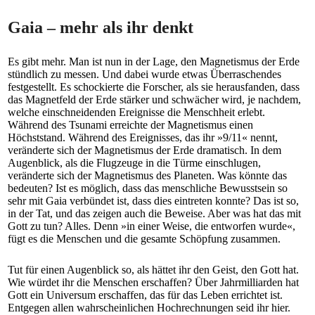
Gaia – mehr als ihr denkt
Es gibt mehr. Man ist nun in der Lage, den Magnetismus der Erde
stündlich zu messen. Und dabei wurde etwas Überraschendes
festgestellt. Es schockierte die Forscher, als sie herausfanden, dass
das Magnetfeld der Erde stärker und schwächer wird, je nachdem,
welche einschneidenden Ereignisse die Menschheit erlebt.
Während des Tsunami erreichte der Magnetismus einen
Höchststand. Während des Ereignisses, das ihr »9/11« nennt,
veränderte sich der Magnetismus der Erde dramatisch. In dem
Augenblick, als die Flugzeuge in die Türme einschlugen,
veränderte sich der Magnetismus des Planeten. Was könnte das
bedeuten? Ist es möglich, dass das menschliche Bewusstsein so
sehr mit Gaia verbündet ist, dass dies eintreten konnte? Das ist so,
in der Tat, und das zeigen auch die Beweise. Aber was hat das mit
Gott zu tun? Alles. Denn »in einer Weise, die entworfen wurde«,
fügt es die Menschen und die gesamte Schöpfung zusammen.
Tut für einen Augenblick so, als hättet ihr den Geist, den Gott hat.
Wie würdet ihr die Menschen erschaffen? Über Jahrmilliarden hat
Gott ein Universum erschaffen, das für das Leben errichtet ist.
Entgegen allen wahrscheinlichen Hochrechnungen seid ihr hier.