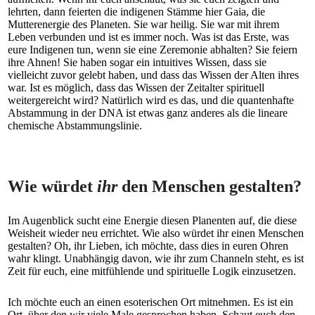
lehrten, dann feierten die indigenen Stämme hier Gaia, die
Mutterenergie des Planeten. Sie war heilig. Sie war mit ihrem
Leben verbunden und ist es immer noch. Was ist das Erste, was
eure Indigenen tun, wenn sie eine Zeremonie abhalten? Sie feiern
ihre Ahnen! Sie haben sogar ein intuitives Wissen, dass sie
vielleicht zuvor gelebt haben, und dass das Wissen der Alten ihres
war. Ist es möglich, dass das Wissen der Zeitalter spirituell
weitergereicht wird? Natürlich wird es das, und die quantenhafte
Abstammung in der DNA ist etwas ganz anderes als die lineare
chemische Abstammungslinie.
Wie würdet
ihr
den Menschen gestalten?
Im Augenblick sucht eine Energie diesen Planenten auf, die diese
Weisheit wieder neu errichtet. Wie also würdet ihr einen Menschen
gestalten? Oh, ihr Lieben, ich möchte, dass dies in euren Ohren
wahr klingt. Unabhängig davon, wie ihr zum Channeln steht, es ist
Zeit für euch, eine mitfühlende und spirituelle Logik einzusetzen.
Ich möchte euch an einen esoterischen Ort mitnehmen. Es ist ein
Ort, über den wir viele Male gesprochen haben. Schaut euch den