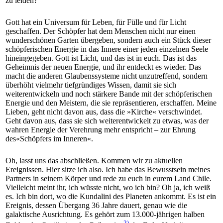
zu leiden?
Gott hat ein Universum für Leben, für Fülle und für Licht
geschaffen. Der Schöpfer hat dem Menschen nicht nur einen
wunderschönen Garten übergeben, sondern auch ein Stück dieser
schöpferischen Energie in das Innere einer jeden einzelnen Seele
hineingegeben. Gott ist Licht, und das ist in euch. Das ist das
Geheimnis der neuen Energie, und ihr entdeckt es wieder. Das
macht die anderen Glaubenssysteme nicht unzutreffend, sondern
überhöht vielmehr tiefgründiges Wissen, damit sie sich
weiterentwickeln und noch stärkere Bande mit der schöpferischen
Energie und den Meistern, die sie repräsentieren, erschaffen. Meine
Lieben, geht nicht davon aus, dass die »Kirche« verschwindet.
Geht davon aus, dass sie sich weiterentwickelt zu etwas, was der
wahren Energie der Verehrung mehr entspricht – zur Ehrung
des«Schöpfers im Inneren«.
Oh, lasst uns das abschließen. Kommen wir zu aktuellen
Ereignissen. Hier sitze ich also. Ich habe das Bewusstsein meines
Partners in seinem Körper und rede zu euch in ­eurem Land Chile.
Vielleicht meint ihr, ich wüsste nicht, wo ich bin? Oh ja, ich weiß
es. Ich bin dort, wo die Kundalini des Planeten ankommt. Es ist ein
Ereignis, dessen Übergang 36 Jahre dauert, genau wie die
galaktische Ausrichtung. Es gehört zum 13.000-jährigen halben
2)