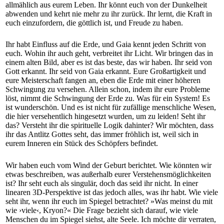
allmählich aus eurem Leben. Ihr könnt euch von der Dunkelheit
abwenden und kehrt nie mehr zu ihr zurück. Ihr lernt, die Kraft in
euch einzufordern, die göttlich ist, und Freude zu haben.
Ihr habt Einfluss auf die Erde, und Gaia kennt jeden Schritt von
euch. Wohin ihr auch geht, verbreitet ihr Licht. Wir bringen das in
einem alten Bild, aber es ist das beste, das wir haben. Ihr seid von
Gott erkannt. Ihr seid von Gaia erkannt. Eure Großartigkeit und
eure Meisterschaft fangen an, eben die Erde mit einer höheren
Schwingung zu versehen. Allein schon, indem ihr eure Probleme
löst, nimmt die Schwingung der Erde zu. Was für ein System! Es
ist wunderschön. Und es ist nicht für zufällige menschliche Wesen,
die hier versehentlich hingesetzt wurden, um zu leiden! Seht ihr
das? Versteht ihr die spirituelle Logik dahinter? Wir möchten, dass
ihr das Antlitz Gottes seht, das immer fröhlich ist, weil sich in
eurem Inneren ein Stück des Schöpfers befindet.
Wir haben euch vom Wind der Geburt berichtet. Wie könnten wir
etwas beschreiben, was außerhalb eurer Verstehensmöglichkeiten
ist? Ihr seht euch als singulär, doch das seid ihr nicht. In einer
linearen 3D-Perspektive ist das jedoch alles, was ihr habt. Wie ­viele
seht ihr, wenn ihr euch im Spiegel betrachtet? »Was meinst du mit
wie ›viele‹, ­Kryon?« Die Frage bezieht sich darauf, wie viele
Menschen du im Spiegel siehst, alte Seele. Ich möchte dir verraten,