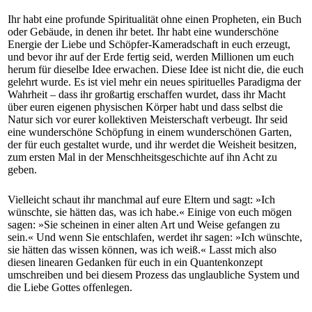
Ihr habt eine profunde Spiritualität ohne einen Propheten, ein Buch
oder Gebäude, in denen ihr betet. Ihr habt eine wunderschöne
Energie der Liebe und Schöpfer-Kameradschaft in euch erzeugt,
und bevor ihr auf der Erde fertig seid, werden Millionen um euch
herum für dieselbe Idee erwachen. Diese Idee ist nicht die, die euch
gelehrt wurde. Es ist viel mehr ein neues spirituelles Paradigma der
Wahrheit – dass ihr großartig erschaffen wurdet, dass ihr Macht
über euren eigenen physischen Körper habt und dass selbst die
Natur sich vor eurer kollektiven Meisterschaft verbeugt. Ihr seid
eine wunderschöne Schöpfung in einem wunderschönen Garten,
der für euch gestaltet wurde, und ihr werdet die Weisheit besitzen,
zum ersten Mal in der Menschheitsgeschichte auf ihn Acht zu
geben.
Vielleicht schaut ihr manchmal auf eure Eltern und sagt: »Ich
wünschte, sie hätten das, was ich habe.« Einige von euch mögen
sagen: »Sie scheinen in einer alten Art und Weise gefangen zu
sein.« Und wenn Sie entschlafen, werdet ihr sagen: »Ich wünschte,
sie hätten das wissen können, was ich weiß.« Lasst mich also
diesen linearen Gedanken für euch in ein Quantenkonzept
umschreiben und bei diesem Prozess das unglaubliche System und
die Liebe Gottes offenlegen.