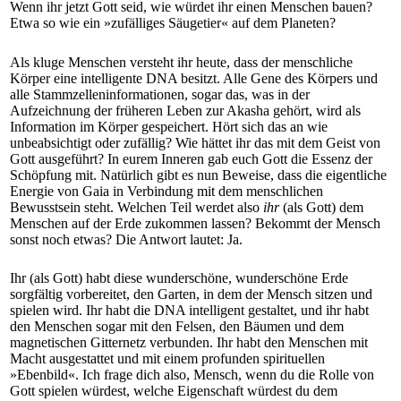
Wenn ihr jetzt Gott seid, wie würdet ihr einen Menschen bauen?
Etwa so wie ein »zufälliges Säugetier« auf dem Planeten?
Als kluge Menschen versteht ihr heute, dass der menschliche
Körper eine intelligente DNA besitzt. Alle Gene des Körpers und
alle Stammzelleninformationen, sogar das, was in der
Aufzeichnung der früheren Leben zur Akasha gehört, wird als
Information im Körper gespeichert. Hört sich das an wie
unbeabsichtigt oder zufällig? Wie hättet ihr das mit dem Geist von
Gott ausgeführt? In eurem Inneren gab euch Gott die Essenz der
Schöpfung mit. Natürlich gibt es nun Beweise, dass die eigentliche
Energie von Gaia in Verbindung mit dem menschlichen
Bewusstsein steht. Welchen Teil werdet also
ihr
(als Gott) dem
Menschen auf der Erde zukommen lassen? Bekommt der Mensch
sonst noch etwas? Die Antwort lautet: Ja.
Ihr (als Gott) habt diese wunderschöne, wunderschöne Erde
sorgfältig vorbereitet, den Garten, in dem der Mensch sitzen und
spielen wird. Ihr habt die DNA intelligent gestaltet, und ihr habt
den Menschen sogar mit den Felsen, den Bäumen und dem
magnetischen Gitternetz verbunden. Ihr habt den Menschen mit
Macht ausgestattet und mit einem profunden spirituellen
»Ebenbild«. Ich frage dich also, Mensch, wenn du die Rolle von
Gott spielen würdest, welche Eigenschaft würdest du dem