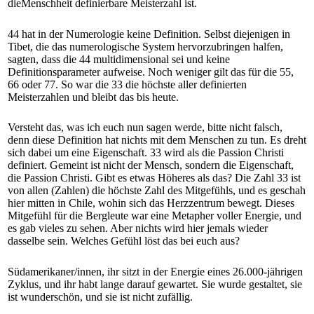
dieMenschheit definierbare Meisterzahl ist.
44 hat in der Numerologie keine Definition. Selbst diejenigen in
Tibet, die das numerologische System hervorzubringen halfen,
sagten, dass die 44 multidimensional sei und keine
Definitionsparameter aufweise. Noch weniger gilt das für die 55,
66 oder 77. So war die 33 die höchste aller definierten
Meisterzahlen und bleibt das bis heute.
Versteht das, was ich euch nun sagen werde, bitte nicht falsch,
denn diese Definition hat nichts mit dem Menschen zu tun. Es dreht
sich dabei um eine Eigenschaft. 33 wird als die Passion Christi
definiert. Gemeint ist nicht der Mensch, sondern die Eigenschaft,
die Passion Christi. Gibt es etwas Höheres als das? Die Zahl 33 ist
von allen (Zahlen) die höchste Zahl des Mitgefühls, und es geschah
hier mitten in Chile, wohin sich das Herzzentrum bewegt. Dieses
Mitgefühl für die Bergleute war eine Metapher voller Energie, und
es gab vieles zu sehen. Aber nichts wird hier jemals wieder
dasselbe sein. Welches Gefühl löst das bei euch aus?
Südamerikaner/innen, ihr sitzt in der Energie eines 26.000-jährigen
Zyklus, und ihr habt lange darauf gewartet. Sie wurde gestaltet, sie
ist wunderschön, und sie ist nicht zufällig.