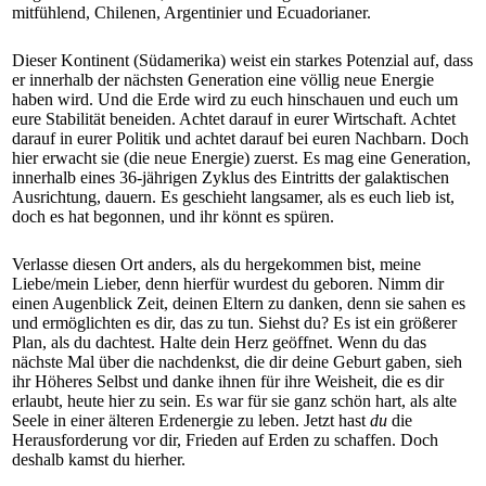
mitfühlend, Chilenen, Argentinier und Ecuadorianer.
Dieser Kontinent (Südamerika) weist ein starkes Potenzial auf, dass
er innerhalb der nächsten Generation eine völlig neue Energie
haben wird. Und die Erde wird zu euch hinschauen und euch um
eure Stabilität beneiden. Achtet darauf in eurer Wirtschaft. Achtet
darauf in eurer Politik und achtet darauf bei euren Nachbarn. Doch
hier erwacht sie (die neue Energie) zuerst. Es mag eine Generation,
innerhalb eines 36-jährigen Zyklus des Eintritts der galaktischen
Ausrichtung, dauern. Es geschieht langsamer, als es euch lieb ist,
doch es hat begonnen, und ihr könnt es spüren.
Verlasse diesen Ort anders, als du hergekommen bist, meine
Liebe/mein Lieber, denn hierfür wurdest du geboren. Nimm dir
einen Augenblick Zeit, deinen Eltern zu danken, denn sie sahen es
und ermöglichten es dir, das zu tun. Siehst du? Es ist ein größerer
Plan, als du dachtest. Halte dein Herz geöffnet. Wenn du das
nächste Mal über die nachdenkst, die dir deine Geburt gaben, sieh
ihr Höheres Selbst und danke ihnen für ihre Weisheit, die es dir
erlaubt, heute hier zu sein. Es war für sie ganz schön hart, als alte
Seele in einer älteren Erdenergie zu leben. Jetzt hast
du
die
Herausforderung vor dir, Frieden auf Erden zu schaffen. Doch
deshalb kamst du hierher.