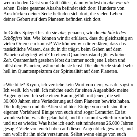
wenn du den Geist von Gott hättest, dann würdest du
alle von dir
sehen. Deine gesamte Akasha befindet sich dort. Hunderte von
Ausdrücken deiner Seele befinden sich dort, die vielen Leben
deiner Geburt auf dem Planeten befinden sich dort.
In Gottes Spiegel bist du
sie alle
, genauso, wie du
ein Stück des
Schöpfers
bist. Wie können wir dir erklären, dass du gleichzeitig an
vielen Orten sein kannst? Wie können wir dir erklären, dass das
tatsächliche Wissen, das du in dir trägst, beim Gehen auf dem
Planeten abgelegt wird? In einem Quantenzustand gibt es keine
Zeit
. Quantenhaft gesehen lebst du immer noch jene Leben und
hilfst dem Planeten, während du sie lebst. Die alte Seele strahlt sehr
hell im Quantenspektrum der Spiritualität auf dem Planeten.
»Wie bitte? Kryon, ich verstehe kein Wort von dem, was du sagst.«
Ich weiß. Ich weiß. Ich möchte euch für einen Augenblick meine
Augen geben. Ich sehe einen Raum gefüllt mit jenen, die seit
30.000 Jahren eine Veränderung auf dem Planeten bewirkt haben.
Die Indigenen und die Alten sind hier. Einige von euch sind ihre
eigenen Vorfahren! Einige von euch sind sogar Lemurier. Es ist
wunderschön, was ihr getan habt, und ihr kommt weiterhin zurück
und tut es wieder. Was habe ich euch seit mindestens 26.000 Jahren
gesagt? Viele von euch haben auf diesen Augenblick gewartet, und
nun wollt ihr ihn nicht versäumen. Selbst wenn einige von euch