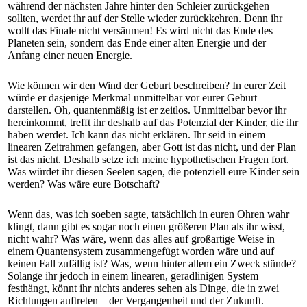
während der nächsten Jahre hinter den Schleier zurückgehen
sollten, werdet ihr auf der Stelle wieder zurückkehren. Denn ihr
wollt das Finale nicht versäumen! Es wird nicht das Ende des
Planeten sein, sondern das Ende einer alten Energie und der
Anfang einer neuen Energie.
Wie können wir den Wind der Geburt beschreiben? In eurer Zeit
würde er dasjenige Merkmal unmittelbar vor eurer Geburt
darstellen. Oh, quantenmäßig ist er zeitlos. Unmittelbar bevor ihr
hereinkommt, trefft ihr deshalb auf das Potenzial der Kinder, die ihr
haben werdet. Ich kann das nicht erklären. Ihr seid in einem
linearen Zeitrahmen gefangen, aber Gott ist das nicht, und der Plan
ist das nicht. Deshalb setze ich meine hypothetischen Fragen fort.
Was würdet ihr diesen Seelen sagen, die potenziell eure Kinder sein
werden? Was wäre eure Botschaft?
Wenn das, was ich soeben sagte, tatsächlich in euren Ohren wahr
klingt, dann gibt es sogar noch einen größeren Plan als ihr wisst,
nicht wahr? Was wäre, wenn das alles auf großartige Weise in
einem Quantensystem zusammengefügt worden wäre und auf
keinen Fall zufällig ist? Was, wenn hinter allem ein Zweck stünde?
Solange ihr jedoch in einem linearen, geradlinigen System
festhängt, könnt ihr nichts anderes sehen als Dinge, die in zwei
Richtungen auftreten – der Vergangenheit und der Zukunft.