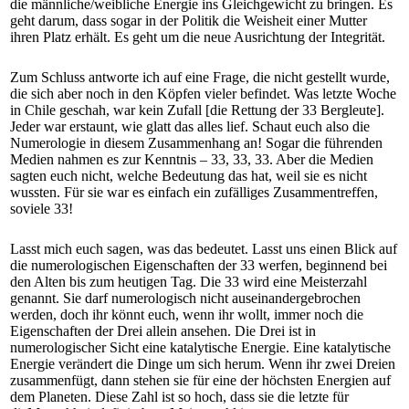
die männliche/weibliche Energie ins Gleichgewicht zu bringen. Es
geht darum, dass sogar in der Politik die Weisheit einer Mutter
ihren Platz erhält. Es geht um die neue Ausrichtung der Integrität.
Zum Schluss antworte ich auf eine Frage, die nicht gestellt wurde,
die sich aber noch in den Köpfen vieler befindet. Was letzte Woche
in Chile geschah, war kein Zufall [die Rettung der 33 Bergleute].
Jeder war erstaunt, wie glatt das alles lief. Schaut euch also die
Numerologie in diesem Zusammenhang an! Sogar die führenden
Medien nahmen es zur Kenntnis – 33, 33, 33. Aber die Medien
sagten euch nicht, welche Bedeutung das hat, weil sie es nicht
wussten. Für sie war es einfach ein zufälliges Zusammentreffen,
soviele 33!
Lasst mich euch sagen, was das bedeutet. Lasst uns einen Blick auf
die numerologischen Eigenschaften der 33 werfen, beginnend bei
den Alten bis zum heutigen Tag. Die 33 wird eine Meisterzahl
genannt. Sie darf numerologisch nicht auseinandergebrochen
werden, doch ihr könnt euch, wenn ihr wollt, immer noch die
Eigenschaften der Drei allein ansehen. Die Drei ist in
numerologischer Sicht eine katalytische Energie. Eine katalytische
Energie verändert die Dinge um sich herum. Wenn ihr zwei Dreien
zusammenfügt, dann stehen sie für eine der höchsten Energien auf
dem Planeten. Diese Zahl ist so hoch, dass sie die letzte für