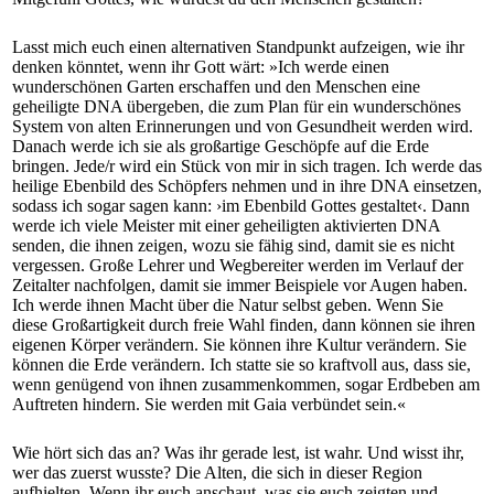
Lasst mich euch einen alternativen Standpunkt aufzeigen, wie ihr
denken könntet, wenn ihr Gott wärt: »Ich werde einen
wunderschönen Garten erschaffen und den Menschen eine
geheiligte DNA übergeben, die zum Plan für ein wunderschönes
System von alten Erinnerungen und von Gesundheit werden wird.
Danach werde ich sie als großartige Geschöpfe auf die Erde
bringen. Jede/r wird ein Stück von mir in sich tragen. Ich werde das
heilige Ebenbild des Schöpfers nehmen und in ihre DNA einsetzen,
sodass ich sogar sagen kann: ›im Ebenbild Gottes gestaltet‹. Dann
werde ich viele Meister mit einer geheiligten aktivierten DNA
senden, die ihnen zeigen, wozu sie fähig sind, damit sie es nicht
vergessen. Große Lehrer und Wegbereiter werden im Verlauf der
Zeitalter nachfolgen, damit sie immer Beispiele vor Augen haben.
Ich werde ihnen Macht über die Natur selbst geben. Wenn Sie
diese Großartigkeit durch freie Wahl finden, dann können sie ihren
eigenen Körper verändern. Sie können ihre Kultur verändern. Sie
können die Erde verändern. Ich statte sie so kraftvoll aus, dass sie,
wenn genügend von ihnen zusammenkommen, sogar Erdbeben am
Auftreten hindern. Sie werden mit Gaia verbündet sein.«
Wie hört sich das an? Was ihr gerade lest, ist wahr. Und wisst ihr,
wer das zuerst wusste? Die Alten, die sich in dieser Region
aufhielten. Wenn ihr euch anschaut, was sie euch zeigten und