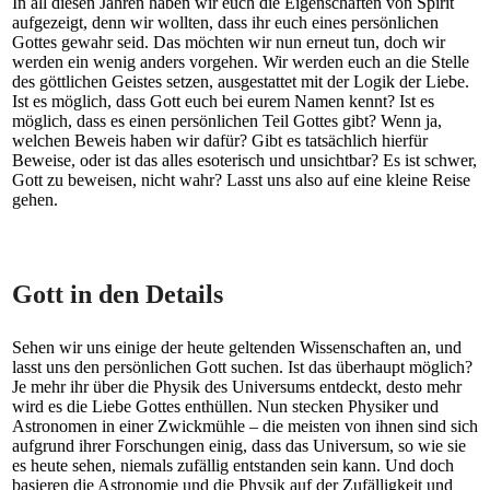
In all diesen Jahren haben wir euch die Eigenschaften von Spirit
aufgezeigt, denn wir wollten, dass ihr euch eines persönlichen
Gottes gewahr seid. Das möchten wir nun erneut tun, doch wir
werden ein wenig anders vorgehen. Wir werden euch an die Stelle
des göttlichen Geistes setzen, ausgestattet mit der Logik der Liebe.
Ist es möglich, dass Gott euch bei eurem Namen kennt? Ist es
möglich, dass es einen persönlichen Teil Gottes gibt? Wenn ja,
welchen Beweis haben wir dafür? Gibt es tatsächlich hierfür
Beweise, oder ist das alles esoterisch und unsichtbar? Es ist schwer,
Gott zu beweisen, nicht wahr? Lasst uns also auf eine kleine Reise
gehen.
Gott in den Details
Sehen wir uns einige der heute geltenden Wissenschaften an, und
lasst uns den persönlichen Gott suchen. Ist das überhaupt möglich?
Je mehr ihr über die Physik des Universums entdeckt, desto mehr
wird es die Liebe Gottes enthüllen. Nun stecken Physiker und
Astronomen in einer Zwickmühle – die meisten von ihnen sind sich
aufgrund ihrer Forschungen einig, dass das Universum, so wie sie
es heute sehen, niemals zufällig entstanden sein kann. Und doch
basieren die Astronomie und die Physik auf der Zufälligkeit und