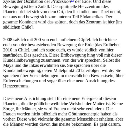
Zyklus der Oszillation der
Präzession
der Erde. Und diese
Bewegung ist kein Zufall. Das spirituelle Herzzentrum des
Planeten richtet sich von dem Ort, den ihr Indien und Tibet nennt,
neu aus und bewegt sich zum unteren Teil Südamerikas. Der
gesamte Kontinent wird das spüren, doch das Zentrum ist hier [im
südlichen Chile].
2008 saß ich mit 200 von euch auf einem Gipfel. Ich berichtete
euch von der bevorstehenden Bewegung der Erde [das Erdbeben
2010 in Chile], und ich sagte euch, es würde südlich von hier
stattfinden. Das geschah. Diese Erdbewegung hing voll mit dieser
Kundalinibewegung zusammen, von der wir sprechen. Selbst die
Maya und die Inkas erwähnten sie. Sie sprachen über die
Kundalinibewegung, deren Mittelpunkt 2012 erfolgen würde. Sie
sprachen über Verschiebungen im menschlichen Bewusstsein, über
Erdverschiebungen und sogar über eine neue Ausrichtung des
Herzzentrums.
Diese neue Ausrichtung steht für eine neue Energie auf diesem
Planeten, die die göttliche weibliche Weisheit der Mutter ist. Keine
Sorge, ihr Männer, sie wird Frauen nicht sehr verändern. Die
Frauen werden nicht plötzlich mehr Göttinnenenergie haben als
vorher. Diese wird vielmehr die gesamte Menschheit erhalten, aber
die Männer werden davon das meiste bekommen. Es geht darum,