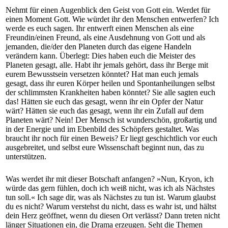
Nehmt für einen Augenblick den Geist von Gott ein. Werdet für
einen Moment Gott. Wie würdet ihr den Menschen entwerfen? Ich
werde es euch sagen. Ihr entwerft einen Menschen als eine
Freundin/einen Freund, als eine Ausdehnung von Gott und als
jemanden, die/der den Planeten durch das eigene Handeln
verändern kann. Überlegt: Dies haben euch die Meister des
Planeten gesagt, alle. Habt ihr jemals gehört, dass ihr Berge mit
eurem Bewusstsein versetzen könntet? Hat man euch jemals
gesagt, dass ihr euren Körper heilen und Spontanheilungen selbst
der schlimmsten Krankheiten haben könntet? Sie alle sagten euch
das! Hätten sie euch das gesagt, wenn ihr ein Opfer der Natur
wärt? Hätten sie euch das gesagt, wenn ihr ein Zufall auf dem
Planeten wärt? Nein! Der Mensch ist wunderschön, großartig und
in der Energie und im Ebenbild des Schöpfers gestaltet. Was
braucht ihr noch für einen Beweis? Er liegt geschichtlich vor euch
ausgebreitet, und selbst eure Wissenschaft beginnt nun, das zu
unterstützen.
Was werdet ihr mit dieser Botschaft anfangen? »Nun, Kryon, ich
würde das gern fühlen, doch ich weiß nicht, was ich als Nächstes
tun soll.« Ich sage dir, was als Nächstes zu tun ist. Warum glaubst
du es nicht? Warum verstehst du nicht, dass es wahr ist, und hältst
dein Herz geöffnet, wenn du diesen Ort verlässt? Dann treten nicht
länger Situationen ein, die Drama erzeugen. Seht die Themen