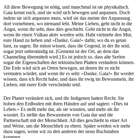
All diese Bewegung ist nötig, und manchmal ist sie physikalisch.
Gaia kennt euch, und sie wird sich bewegen und anpassen. Doch
indem sie sich anpassen muss, wird sie das meiste der Anpassung
dort vornehmen, wo niemand lebt. Meine Lieben, geht nicht in die
Angst, wenn ihr seht, dass dies geschieht. Geht nicht in die Angst,
wenn ihr einen Vulkan aktiv werden seht. Habt vielmehr den Mut,
eure Hand zu heben und »Danke, Gaia!« dafür, wo du es getan
hast, zu sagen. Ihr müsst wissen, dass die Gegend, in der ihr seid,
sogar jetzt unbeständig ist. [Gemeint ist der Ort, an dem das
Channeling übermittelt wird.] Es ist jedoch so, dass alte Seelen
sogar die Eigenschaften der tektonischen Platten verändern können.
Die Erde wird sich an Orten bewegen, an denen ihr es nicht
vermuten würdet, und wenn ihr es seht: »Danke, Gaia!« Ihr werdet
wissen, dass ich Recht habe, und dass ihr ewig im Bewusstsein, ihr
Lieben, mit eurer Erde verschränkt seid.
Der Planet verändert sich, und die Indigenen hatten Recht. Sie
hoben den Erdboden mit ihren Händen auf und sagten: »Dies ist
Leben.« Es stellt mehr dar, als sie wussten, und mehr als ihr
wusstet. Es stellte das Bewusstsein von Gaia dar und die
Partnerschaft mit der Menschheit. All dies geschieht in einer Art
und Weise, um die Menschheit zu ehren. Später werden wir mehr
dazu sagen, wenn wir zu den anderen der neun Buchstaben
kommen.