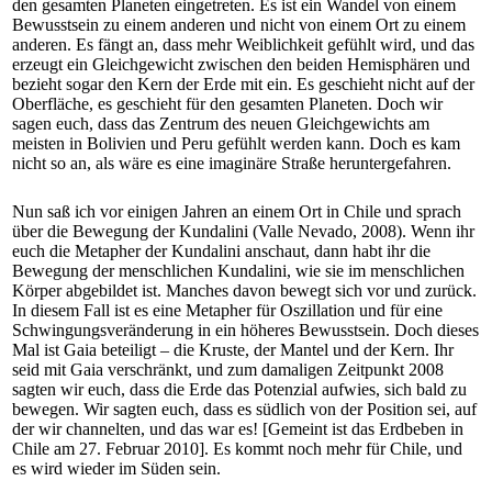
den gesamten Planeten eingetreten. Es ist ein Wandel von einem
Bewusstsein zu einem anderen und nicht von einem Ort zu einem
anderen. Es fängt an, dass mehr Weiblichkeit gefühlt wird, und das
erzeugt ein Gleichgewicht zwischen den beiden Hemisphären und
bezieht sogar den Kern der Erde mit ein. Es geschieht nicht auf der
Oberfläche, es geschieht für den gesamten Planeten. Doch wir
sagen euch, dass das Zentrum des neuen Gleichgewichts am
meisten in Bolivien und Peru gefühlt werden kann. Doch es kam
nicht so an, als wäre es eine imaginäre Straße heruntergefahren.
Nun saß ich vor einigen Jahren an einem Ort in Chile und sprach
über die Bewegung der Kundalini (Valle Nevado, 2008). Wenn ihr
euch die Metapher der Kundalini anschaut, dann habt ihr die
Bewegung der menschlichen Kundalini, wie sie im menschlichen
Körper abgebildet ist. Manches davon bewegt sich vor und zurück.
In diesem Fall ist es eine Metapher für Oszillation und für eine
Schwingungsveränderung in ein höheres Bewusstsein. Doch dieses
Mal ist Gaia beteiligt – die Kruste, der Mantel und der Kern. Ihr
seid mit Gaia verschränkt, und zum damaligen Zeitpunkt 2008
sagten wir euch, dass die Erde das Potenzial aufwies, sich bald zu
bewegen. Wir sagten euch, dass es südlich von der Position sei, auf
der wir channelten, und das war es! [Gemeint ist das Erdbeben in
Chile am 27. Februar 2010]. Es kommt noch mehr für Chile, und
es wird wieder im Süden sein.