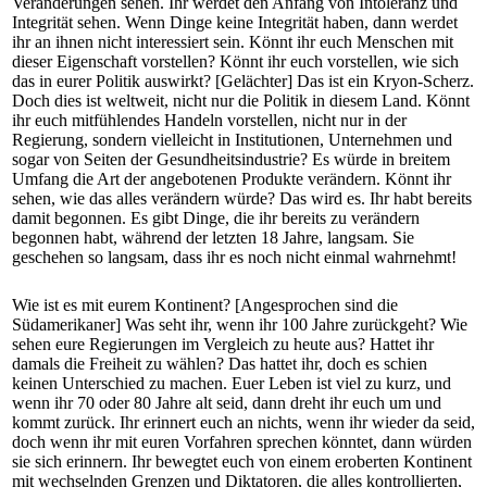
Veränderungen sehen. Ihr werdet den Anfang von Intoleranz und
Integrität sehen. Wenn Dinge keine Integrität haben, dann werdet
ihr an ihnen nicht interessiert sein. Könnt ihr euch Menschen mit
dieser Eigenschaft vorstellen? Könnt ihr euch vorstellen, wie sich
das in eurer Politik auswirkt? [Gelächter] Das ist ein Kryon-Scherz.
Doch dies ist weltweit, nicht nur die Politik in diesem Land. Könnt
ihr euch mitfühlendes Handeln vorstellen, nicht nur in der
Regierung, sondern vielleicht in Institutionen, Unternehmen und
sogar von Seiten der Gesundheitsindustrie? Es würde in breitem
Umfang die Art der angebotenen Produkte verändern. Könnt ihr
sehen, wie das alles verändern würde? Das wird es. Ihr habt bereits
damit begonnen. Es gibt Dinge, die ihr bereits zu verändern
begonnen habt, während der letzten 18 Jahre, langsam. Sie
geschehen so langsam, dass ihr es noch nicht einmal wahrnehmt!
Wie ist es mit eurem Kontinent? [Angesprochen sind die
Südamerikaner] Was seht ihr, wenn ihr 100 Jahre zurückgeht? Wie
sehen eure Regierungen im Vergleich zu heute aus? Hattet ihr
damals die Freiheit zu wählen? Das hattet ihr, doch es schien
keinen Unterschied zu machen. Euer Leben ist viel zu kurz, und
wenn ihr 70 oder 80 Jahre alt seid, dann dreht ihr euch um und
kommt zurück. Ihr erinnert euch an nichts, wenn ihr wieder da seid,
doch wenn ihr mit euren Vorfahren sprechen könntet, dann würden
sie sich erinnern. Ihr bewegtet euch von einem eroberten Kontinent
mit wechselnden Grenzen und Diktatoren, die alles kontrollierten,