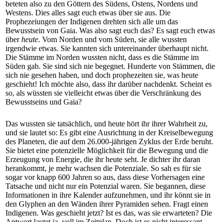
beteten also zu den Göttern des Südens, Ostens, Nordens und
Westens. Dies alles sagt euch etwas über sie aus. Die
Prophezeiungen der Indigenen drehten sich alle um das
Bewusstsein von Gaia. Was also sagt euch das? Es sagt euch etwas
über
heute
. Vom Norden und vom Süden, sie alle wussten
irgendwie etwas. Sie kannten sich untereinander überhaupt nicht.
Die Stämme im Norden wussten nicht, dass es die Stämme im
Süden gab. Sie sind sich nie begegnet. Hunderte von Stämmen, die
sich nie gesehen haben, und doch prophezeiten sie, was heute
geschieht! Ich möchte also, dass ihr darüber nachdenkt. Scheint es
so, als wüssten sie vielleicht etwas über die Verschränkung des
Bewusstseins und Gaia?
Das wussten sie tatsächlich, und heute hört ihr ihrer Wahrheit zu,
und sie lautet so: Es gibt eine Ausrichtung in der Kreiselbewegung
des Planeten, die auf dem 26.000-jährigen Zyklus der Erde beruht.
Sie bietet eine potenzielle Möglichkeit für die Bewegung und die
Erzeugung von Energie, die ihr heute seht. Je dichter ihr daran
herankommt, je mehr wachsen die Potenziale. So sah es für sie
sogar vor knapp 600 Jahren so aus, dass diese Vorhersagen eine
Tatsache und nicht nur ein Potenzial waren. Sie begannen, diese
Informationen in ihre Kalender aufzunehmen, und ihr könnt sie in
den Glyphen an den Wänden ihrer Pyramiden sehen. Fragt einen
Indigenen. Was geschieht jetzt? Ist es das, was sie erwarteten? Die
Antwort lautet ja, voll im Zeitplan. Doch ist es nicht interessant,