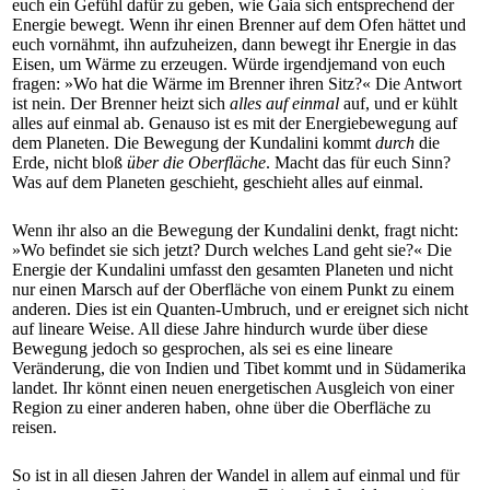
euch ein Gefühl dafür zu geben, wie Gaia sich entsprechend der
Energie bewegt. Wenn ihr einen Brenner auf dem Ofen hättet und
euch vornähmt, ihn aufzuheizen, dann bewegt ihr Energie in das
Eisen, um Wärme zu erzeugen. Würde irgendjemand von euch
fragen: »Wo hat die Wärme im Brenner ihren Sitz?« Die Antwort
ist nein. Der Brenner heizt sich
alles auf einmal
auf, und er kühlt
alles auf einmal ab. Genauso ist es mit der Energiebewegung auf
dem Planeten. Die Bewegung der Kundalini kommt
durch
die
Erde, nicht bloß
über die Oberfläche
. Macht das für euch Sinn?
Was auf dem Planeten geschieht, geschieht alles auf einmal.
Wenn ihr also an die Bewegung der Kundalini denkt, fragt nicht:
»Wo befindet sie sich jetzt? Durch welches Land geht sie?« Die
Energie der Kundalini umfasst den gesamten Planeten und nicht
nur einen Marsch auf der Oberfläche von einem Punkt zu einem
anderen. Dies ist ein Quanten-Umbruch, und er ereignet sich nicht
auf lineare Weise. All diese Jahre hindurch wurde über diese
Bewegung jedoch so gesprochen, als sei es eine lineare
Veränderung, die von Indien und Tibet kommt und in Südamerika
landet. Ihr könnt einen neuen energetischen Ausgleich von einer
Region zu einer anderen haben, ohne über die Oberfläche zu
reisen.
So ist in all diesen Jahren der Wandel in allem auf einmal und für