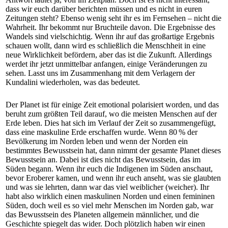
dass wir euch darüber berichten müssen und es nicht in euren
Zeitungen steht? Ebenso wenig seht ihr es im Fernsehen – nicht die
Wahrheit. Ihr bekommt nur Bruchteile davon. Die Ergebnisse des
Wandels sind vielschichtig. Wenn ihr auf das großartige Ergebnis
schauen wollt, dann wird es schließlich die Menschheit in eine
neue Wirklichkeit befördern, aber das ist die Zukunft. Allerdings
werdet ihr jetzt unmittelbar anfangen, einige Veränderungen zu
sehen. Lasst uns im Zusammenhang mit dem Verlagern der
Kundalini wiederholen, was das bedeutet.
Der Planet ist für einige Zeit emotional polarisiert worden, und das
beruht zum größten Teil darauf, wo die meisten Menschen auf der
Erde leben. Dies hat sich im Verlauf der Zeit so zusammengefügt,
dass eine maskuline Erde erschaffen wurde. Wenn 80 % der
Bevölkerung im Norden leben und wenn der Norden ein
bestimmtes Bewusstsein hat, dann nimmt der gesamte Planet dieses
Bewusstsein an. Dabei ist dies nicht das Bewusstsein, das im
Süden begann. Wenn ihr euch die Indigenen im Süden anschaut,
bevor Eroberer kamen, und wenn ihr euch anseht, was sie glaubten
und was sie lehrten, dann war das viel weiblicher (weicher). Ihr
habt also wirklich einen maskulinen Norden und einen femininen
Süden, doch weil es so viel mehr Menschen im Norden gab, war
das Bewusstsein des Planeten allgemein männlicher, und die
Geschichte spiegelt das wider. Doch plötzlich haben wir einen