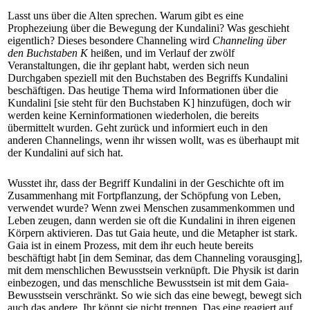
Lasst uns über die Alten sprechen. Warum gibt es eine
Prophezeiung über die Bewegung der Kundalini? Was geschieht
eigentlich? Dieses besondere Channeling wird
Channeling über
den Buchstaben K
heißen, und im Verlauf der zwölf
Veranstaltungen, die ihr geplant habt, werden sich neun
Durchgaben speziell mit den Buchstaben des Begriffs Kundalini
beschäftigen. Das heutige Thema wird Informationen über die
Kundalini [sie steht für den Buchstaben K] hinzufügen, doch wir
werden keine Kerninformationen wiederholen, die bereits
übermittelt wurden. Geht zurück und informiert euch in den
anderen Channelings, wenn ihr wissen wollt, was es überhaupt mit
der Kundalini auf sich hat.
Wusstet ihr, dass der Begriff Kundalini in der Geschichte oft im
Zusammenhang mit Fortpflanzung, der Schöpfung von Leben,
verwendet wurde? Wenn zwei Menschen zusammenkommen und
Leben zeugen, dann werden sie oft die Kundalini in ihren eigenen
Körpern aktivieren. Das tut Gaia heute, und die Metapher ist stark.
Gaia ist in einem Prozess, mit dem ihr euch heute bereits
beschäftigt habt [in dem Seminar, das dem Channeling vorausging],
mit dem menschlichen Bewusstsein verknüpft. Die Physik ist darin
einbezogen, und das menschliche Bewusstsein ist mit dem Gaia-
Bewusstsein verschränkt. So wie sich das eine bewegt, bewegt sich
auch das andere. Ihr könnt sie nicht trennen. Das eine reagiert auf