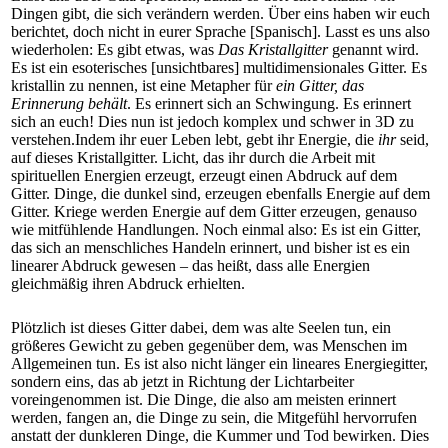
Dingen gibt, die sich verändern werden. Über eins haben wir euch
berichtet, doch nicht in eurer Sprache [Spanisch]. Lasst es uns also
wiederholen: Es gibt etwas, was
Das Kristallgitter
genannt wird.
Es ist ein esoterisches [unsichtbares] multidimensionales Gitter. Es
kristallin zu nennen, ist eine Metapher für
ein Gitter, das
Erinnerung behält
. Es erinnert sich an Schwingung. Es erinnert
sich an euch! Dies nun ist jedoch komplex und schwer in 3D zu
verstehen.Indem ihr euer Leben lebt, gebt ihr Energie, die
ihr
seid,
auf dieses Kristallgitter. Licht, das ihr durch die Arbeit mit
spirituellen Energien erzeugt, erzeugt einen Abdruck auf dem
Gitter. Dinge, die dunkel sind, erzeugen ebenfalls Energie auf dem
Gitter. Kriege werden Energie auf dem Gitter erzeugen, genauso
wie mitfühlende Handlungen. Noch einmal also: Es ist ein Gitter,
das sich an menschliches Handeln erinnert, und bisher ist es ein
linearer Abdruck gewesen – das heißt, dass alle Energien
gleichmäßig ihren Abdruck erhielten.
Plötzlich ist dieses Gitter dabei, dem was alte Seelen tun, ein
größeres Gewicht zu geben gegenüber dem, was Menschen im
Allgemeinen tun. Es ist also nicht länger ein lineares Energiegitter,
sondern eins, das ab jetzt in Richtung der Lichtarbeiter
voreingenommen ist. Die Dinge, die also am meisten erinnert
werden, fangen an, die Dinge zu sein, die Mitgefühl hervorrufen
anstatt der dunkleren Dinge, die Kummer und Tod bewirken. Dies