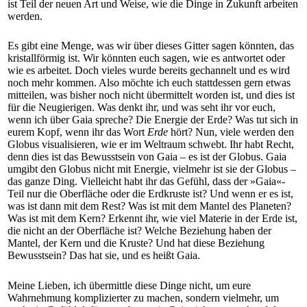
ist Teil der neuen Art und Weise, wie die Dinge in Zukunft arbeiten
werden.
Es gibt eine Menge, was wir über dieses Gitter sagen könnten, das
kristallförmig ist. Wir könnten euch sagen, wie es antwortet oder
wie es arbeitet. Doch vieles wurde bereits gechannelt und es wird
noch mehr kommen. Also möchte ich euch stattdessen gern etwas
mitteilen, was bisher noch nicht übermittelt worden ist, und dies ist
für die Neugierigen. Was denkt ihr, und was seht ihr vor euch,
wenn ich über Gaia spreche? Die Energie der Erde? Was tut sich in
eurem Kopf, wenn ihr das Wort
Erde
hört? Nun, viele werden den
Globus visualisieren, wie er im Weltraum schwebt. Ihr habt Recht,
denn dies ist das Bewusstsein von Gaia – es ist der Globus. Gaia
umgibt den Globus nicht mit Energie, vielmehr ist sie der Globus –
das ganze Ding. Vielleicht habt ihr das Gefühl, dass der »Gaia«-
Teil nur die Oberfläche oder die Erdkruste ist? Und wenn er es ist,
was ist dann mit dem Rest? Was ist mit dem Mantel des Planeten?
Was ist mit dem Kern? Erkennt ihr, wie viel Materie in der Erde ist,
die nicht an der Oberfläche ist? Welche Beziehung haben der
Mantel, der Kern und die Kruste? Und hat diese Beziehung
Bewusstsein? Das hat sie, und es heißt Gaia.
Meine Lieben, ich übermittle diese Dinge nicht, um eure
Wahrnehmung komplizierter zu machen, sondern vielmehr, um