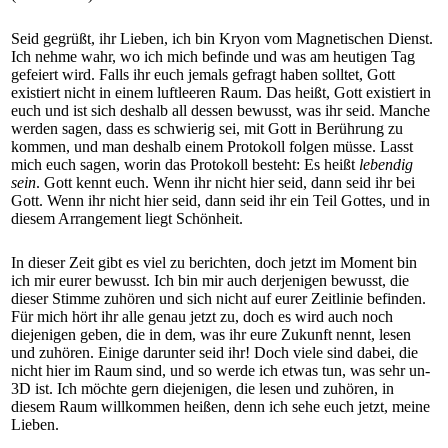
Seid gegrüßt, ihr Lieben, ich bin Kryon vom Magnetischen Dienst.
Ich nehme wahr, wo ich mich befinde und was am heutigen Tag
gefeiert wird. Falls ihr euch jemals gefragt haben solltet, Gott
existiert nicht in einem luftleeren Raum. Das heißt, Gott existiert in
euch und ist sich deshalb all dessen bewusst, was ihr seid. Manche
werden sagen, dass es schwierig sei, mit Gott in Berührung zu
kommen, und man deshalb einem Protokoll folgen müsse. Lasst
mich euch sagen, worin das Protokoll besteht: Es heißt
lebendig
sein
. Gott kennt euch. Wenn ihr nicht hier seid, dann seid ihr bei
Gott. Wenn ihr nicht hier seid, dann seid ihr ein Teil Gottes, und in
diesem Arrangement liegt Schönheit.
In dieser Zeit gibt es viel zu berichten, doch jetzt im Moment bin
ich mir eurer bewusst. Ich bin mir auch derjenigen bewusst, die
dieser Stimme zuhören und sich nicht auf eurer Zeitlinie befinden.
Für mich hört ihr alle genau jetzt zu, doch es wird auch noch
diejenigen geben, die in dem, was ihr eure Zukunft nennt, lesen
und zuhören. Einige darunter seid ihr! Doch viele sind dabei, die
nicht hier im Raum sind, und so werde ich etwas tun, was sehr un-
3D ist. Ich möchte gern diejenigen, die lesen und zuhören, in
diesem Raum willkommen heißen, denn ich sehe euch jetzt, meine
Lieben.