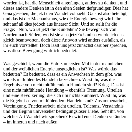
worden ist, hat die Menschheit angefangen, anders zu denken, und
dieses andere Denken ist in den alten Seelen tiefgründiger. Dies hat
Gaia gesehen, die jetzt den Wandel vollzieht. Gaia ist also beteiligt,
und das ist der Mechanismus, wie die Energie bewegt wird. Ihr
seht auf all dies jedoch aus linearer Sicht. Und so stellt ihr die
Frage: »Nun, wo ist jetzt die Kundalini? Sie bewegt sich von
Norden nach Süden, wo ist sie also jetzt?« Und so werde ich das
gleich beantworten, doch diese Antwort wird anders ausfallen, als
ihr euch vorstelltet. Doch lasst uns jetzt zunächst darüber sprechen,
was diese Bewegung wirklich bedeutet.
Was geschieht, wenn die Erde zum ersten Mal in der männlichen
und der weiblichen Energie ausgeglichen ist? Was würde das
bedeuten? Es bedeutet, dass es ein Anwachsen in dem gibt, was
wir als mitfühlendes Handeln bezeichnen. Wisst ihr, was die
Ergebnisse von nicht mitfühlendem Handeln sind? Krieg. Das ist
eine nicht mitfühlende Handlung – ebenfalls Trennung, Urteilen
und eine Bevölkerung, die sich um nichts kümmert. Wisst ihr, was
die Ergebnisse von mitfühlendem Handeln sind? Zusammenarbeit,
Vereinigung, Friedensarbeit, nicht urteilen, Toleranz, Verständnis
und der Beginn universeller bedingungsloser Liebe. Seht ihr, von
welcher Art Wandel wir sprechen? Er wird euer Denken verändern
– im Inneren und nach außen.