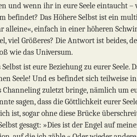
en und wenn ihr in eure Seele eintaucht –
m befindet? Das Höhere Selbst ist ein mul
»ihr alleine«, einfach in einer höheren Schw
iel, viel Größeres? Die Antwort ist beides, 
roß wie das Universum.
 Selbst ist eure Beziehung zu eurer Seele. D
en Seele! Und es befindet sich teilweise in
 Channeling zuletzt bringe, nämlich um eu
nnte sagen, dass die Göttlichkeit eurer See
ich ist, sogar ohne diese Brücke überschre
lbst gesagt: »Dies ist der Engel auf meine
ition, auf die ich zähle.« Oder wieder ande