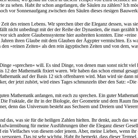
e zu sehen. Habt ihr schon angefangen, die Säulen zu zählen? Ich möcht
n noch vor Sonnenaufgang zwischen den Säulen dieses riesigen Bauwerk
eit des reinen Lebens. Wir sprechen über die Eleganz dessen, was sie
fällt nicht unbedingt mit der der Reihe der Dynastien, die man gezählt h
or sich andere Glaubenssysteme hier ausbreiten konnten. Eine »reine Z
Jahren ihren Glaube mit dem Glauben der Ägypter vermischten. Es war 
den »reinen Zeiten« als den rein ägyptischen Zeiten und von dem, was
e Dinge »sprechen« will. Es sind Dinge, von denen man sonst nicht viel h
Basis 12 der Mathematik fixiert waren. Wir haben das schon einmal gesag
thematik auf der Basis 12 sich offenbaren wird. Man wird sie dann ni
er, der jetzt zuhört, wird eines Tages schmunzeln über den Satz: »Die 
 guten Mathematik anfangen, mit euch zu sprechen. Ein guter Mathemat
 Die Fraktale, die ihr in der Biologie, der Geometrie und dem Raum fin
ltener, denn das Universum besteht aus Sechsern und Dreiern und Viere
r und das, was sie für die heiligen Zahlen hielten. Ihr denkt, auch das w
s Aufwärmübung für meine Ausführungen über die Eleganz dieser Gesellsc
 und ein Vielfaches von diesem oder jenem. Aber, meine Lieben, wenn ih
 versorgen. Das ist sehr wichtig. Habt ihr bemerkt, dass dieser Tempel,