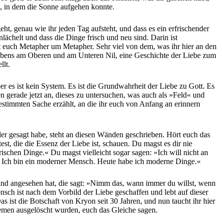
d, in dem die Sonne aufgehen konnte.
t, genau wie ihr jeden Tag aufsteht, und dass es ein erfrischender
ächelt und dass die Dinge frisch und neu sind. Darin ist
t euch Metapher um Metapher. Sehr viel von dem, was ihr hier an den
s Lebens am Oberen und am Unteren Nil, eine Geschichte der Liebe zum
llt.
 es ist kein System. Es ist die Grundwahrheit der Liebe zu Gott. Es
 gerade jetzt an, dieses zu untersuchen, was auch als »Feld« und
estimmten Sache erzählt, an die ihr euch von Anfang an erinnern
er gesagt habe, steht an diesen Wänden geschrieben. Hört euch das
t, die die Essenz der Liebe ist, schauen. Du magst es dir nie
ischen Dinge.« Du magst vielleicht sogar sagen: »Ich will nicht an
en. Ich bin ein moderner Mensch. Heute habe ich moderne Dinge.«
 Hand angesehen hat, die sagt: »Nimm das, wann immer du willst, wenn
nsch ist nach dem Vorbild der Liebe geschaffen und lebt auf dieser
s ist die Botschaft von Kryon seit 30 Jahren, und nun taucht ihr hier
stemen ausgelöscht wurden, euch das Gleiche sagen.