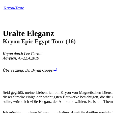
Kryon-Texte
Uralte Eleganz
Kryon Epic Egypt Tour (16)
Kryon durch Lee Carroll
Ägypten, 4.–22.4.2019
1)
Übersetzung: Dr. Bryan Cooper
Seid gegrüßt, meine Lieben, ich bin Kryon von Magnetischen Dienst.
dieser Strecke einige der prächtigsten Bauwerke besichtigen, die die
sollte, würde ich »Die Eleganz der Antiken« wählen. Es ist ein Them
Ich möchte nun einen Moment innehalten, damit ihr darüber nachdenk