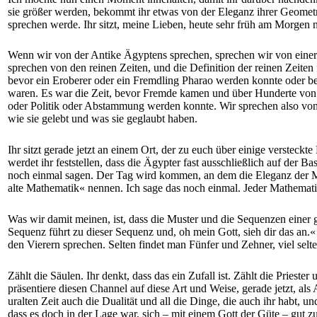
sie größer werden, bekommt ihr etwas von der Eleganz ihrer Geometri
sprechen werde. Ihr sitzt, meine Lieben, heute sehr früh am Morge
Wenn wir von der Antike Ägyptens sprechen, sprechen wir von einer Z
sprechen von den reinen Zeiten, und die Definition der reinen Zeiten 
bevor ein Eroberer oder ein Fremdling Pharao werden konnte oder bev
waren. Es war die Zeit, bevor Fremde kamen und über Hunderte von 
oder Politik oder Abstammung werden konnte. Wir sprechen also von 
wie sie gelebt und was sie geglaubt haben.
Ihr sitzt gerade jetzt an einem Ort, der zu euch über einige versteckt
werdet ihr feststellen, dass die Ägypter fast ausschließlich auf der 
noch einmal sagen. Der Tag wird kommen, an dem die Eleganz der Ma
alte Mathematik« nennen. Ich sage das noch einmal. Jeder Mathematik
Was wir damit meinen, ist, dass die Muster und die Sequenzen einer
Sequenz führt zu dieser Sequenz und, oh mein Gott, sieh dir das an.«
den Vierern sprechen. Selten findet man Fünfer und Zehner, viel se
Zählt die Säulen. Ihr denkt, dass das ein Zufall ist. Zählt die Prieste
präsentiere diesen Channel auf diese Art und Weise, gerade jetzt, al
uralten Zeit auch die Dualität und all die Dinge, die auch ihr habt,
dass es doch in der Lage war, sich – mit einem Gott der Güte – gut zu