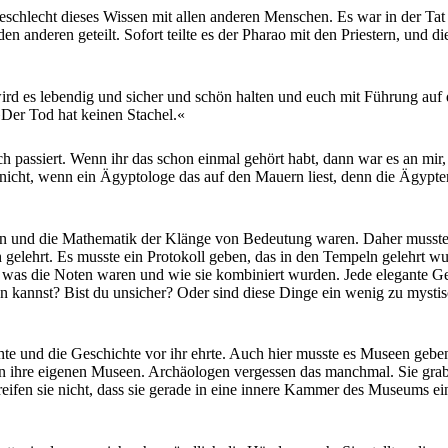
geschlecht dieses Wissen mit allen anderen Menschen. Es war in der Tat
anderen geteilt. Sofort teilte es der Pharao mit den Priestern, und die 
d es lebendig und sicher und schön halten und euch mit Führung auf 
»Der Tod hat keinen Stachel.«
nach passiert. Wenn ihr das schon einmal gehört habt, dann war es an mi
cht, wenn ein Ägyptologe das auf den Mauern liest, denn die Ägypter, s
en und die Mathematik der Klänge von Bedeutung waren. Daher musste es
 gelehrt. Es musste ein Protokoll geben, das in den Tempeln gelehrt wu
was die Noten waren und wie sie kombiniert wurden. Jede elegante Gese
 kannst? Bist du unsicher? Oder sind diese Dinge ein wenig zu mystisch
chte und die Geschichte vor ihr ehrte. Auch hier musste es Museen geb
ten ihre eigenen Museen. Archäologen vergessen das manchmal. Sie gra
fen sie nicht, dass sie gerade in eine innere Kammer des Museums eine