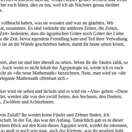
e euch bitten, dies zu tun, weil ich als Nächstes genau darüber
s.
 vollbracht haben, was sie wussten und was sie glaubten. Wir
at, zusammen. Es sind vielmehr die mittleren Zeiten, die Zeiten,
eit« bedeutete, dass die ägyptischen Götter noch Götter der Liebe
die Zeit, bevor irgendein Fremdling kam und Teil ihrer Verwaltung
 sie an die Wände geschrieben haben, damit ihr heute sehen könnt,
ört, aber sie sind hier überall zu sehen. Wenn ihr die Säulen zählt, so
t. Auch wenn es nicht Inhalt der Ägyptologie ist, werde ich es euch
cht als »die neue Mathematik« bezeichnen. Nein, man wird sie »die
elegante Mathematik offenbart sich.«
iker wird sie sehen und lächeln und es wird ein »Aha« geben: »Diese
det, werden alle von den zwölf Seiten, den Sechsern, den Dreiern,
rn, Zwölfern und Achtzehnern.
ar ein Zufall? Ihr werdet keine Fünfer und Zehner finden. Ich
haft. In der Tat, das war der Anfang. Tatsächlich gab es in dieser
r einen Blick auf den Kern dieses Ägypten werft, werdet ihr erkennen,
 so groß er auch sein mag, auch das Kleinste, was ihr gesehen habt,