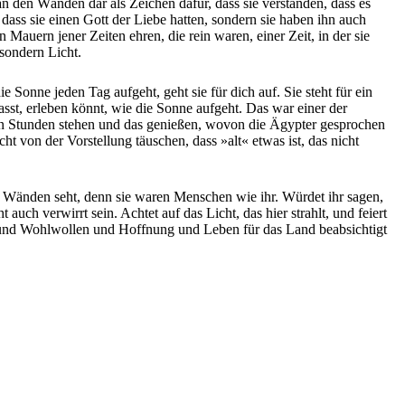
 an den Wänden dar als Zeichen dafür, dass sie verstanden, dass es
ass sie einen Gott der Liebe hatten, sondern sie haben ihn auch
 Mauern jener Zeiten ehren, die rein waren, einer Zeit, in der sie
 sondern Licht.
 Sonne jeden Tag aufgeht, geht sie für dich auf. Sie steht für ein
asst, erleben könnt, wie die Sonne aufgeht. Das war einer der
hlen Stunden stehen und das genießen, wovon die Ägypter gesprochen
t von der Vorstellung täuschen, dass »alt« etwas ist, das nicht
den Wänden seht, denn sie waren Menschen wie ihr. Würdet ihr sagen,
auch verwirrt sein. Achtet auf das Licht, das hier strahlt, und feiert
en und Wohlwollen und Hoffnung und Leben für das Land beabsichtigt