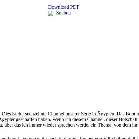
Download PDF
Suchen
 Dies ist der sechzehnte Channel unserer Serie in Ägypten. Das Boot t
 Ägypter geschaffen haben. Wenn ich diesem Channel, dieser Botschaft –
a, über das ich immer wieder sprechen werde, ein Thema, von dem ihr a
en könnt, wo genau ihr euch in diesem Tempel von Edfu befindet. Ihr