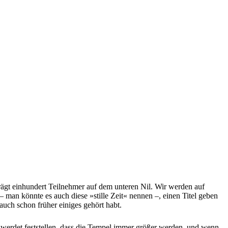
rägt einhundert Teilnehmer auf dem unteren Nil. Wir werden auf
 man könnte es auch diese »stille Zeit« nennen –, einen Titel geben
uch schon früher einiges gehört habt.
 werdet feststellen, dass die Tempel immer größer werden, und wenn