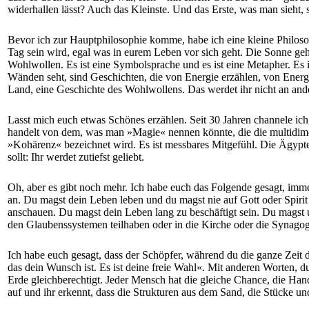
widerhallen lässt? Auch das Kleinste. Und das Erste, was man sieht,
Bevor ich zur Hauptphilosophie komme, habe ich eine kleine Philosoph
Tag sein wird, egal was in eurem Leben vor sich geht. Die Sonne geh
Wohlwollen. Es ist eine Symbolsprache und es ist eine Metapher. Es
Wänden seht, sind Geschichten, die von Energie erzählen, von Energi
Land, eine Geschichte des Wohlwollens. Das werdet ihr nicht an ander
Lasst mich euch etwas Schönes erzählen. Seit 30 Jahren channele ic
handelt von dem, was man »Magie« nennen könnte, die die multidimen
»Kohärenz« bezeichnet wird. Es ist messbares Mitgefühl. Die Ägypter
sollt: Ihr werdet zutiefst geliebt.
Oh, aber es gibt noch mehr. Ich habe euch das Folgende gesagt, imm
an. Du magst dein Leben leben und du magst nie auf Gott oder Spirit
anschauen. Du magst dein Leben lang zu beschäftigt sein. Du magst u
den Glaubenssystemen teilhaben oder in die Kirche oder die Synagoge
Ich habe euch gesagt, dass der Schöpfer, während du die ganze Zeit 
das dein Wunsch ist. Es ist deine freie Wahl«. Mit anderen Worten, d
Erde gleichberechtigt. Jeder Mensch hat die gleiche Chance, die Hand
auf und ihr erkennt, dass die Strukturen aus dem Sand, die Stücke u