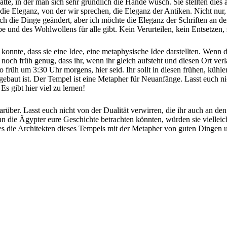
atte, in der man sich sehr gründlich die Hände wusch. Sie stellten dies
e Eleganz, von der wir sprechen, die Eleganz der Antiken. Nicht nur, d
ich die Dinge geändert, aber ich möchte die Eleganz der Schriften an den
be und des Wohlwollens für alle gibt. Kein Verurteilen, kein Entsetzen,
nte, dass sie eine Idee, eine metaphysische Idee darstellten. Wenn die
noch früh genug, dass ihr, wenn ihr gleich aufsteht und diesen Ort verl
 früh um 3:30 Uhr morgens, hier seid. Ihr sollt in diesen frühen, kü
ebaut ist. Der Tempel ist eine Metapher für Neuanfänge. Lasst euch nich
s gibt hier viel zu lernen!
 darüber. Lasst euch nicht von der Dualität verwirren, die ihr auch an 
nn die Ägypter eure Geschichte betrachten könnten, würden sie vielleicht 
ie es die Architekten dieses Tempels mit der Metapher von guten Ding