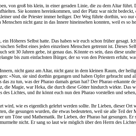
, von groß bis klein, in einer geraden Linie, die zu dem Altar führt. D
ufhielten. Sie konnten hereinkommen, und der Platz war nicht bedeckt, 
einer und die Priester immer heiliger. Der Weg führte dorthin, wo nur
n Menschen nicht ganz in das Innere hineinsehen konnten, weil es so hei
, ein Höheres Selbst hatte. Das haben wir euch schon früher gesagt. Ic
ysischen Selbst eines jeden einzelnen Menschen getrennt ist. Dieses Sel
euch seit 30 Jahren gebe, ist genau das. Könnte es sein, dass diese ural
elangte bis zum einfachsten Bürger, der so von den Priestern erfuhr, w
m Innern, nicht ganz am Altar, nicht ganz in dem kleinen Raum, der heilig
 sagen: »Nun, sie sind dorthin gegangen und haben Opfer gebracht und 
s das zu tun, was der Pharao damals getan hat? Der Pharao erkannte de
z, die Magie, war Heka, die durch diese Götter hindurch wirkte. Das w
 des Lichtes, und ihr könnt euch nun den Pharao vorstellen und sehen,
wird, wie es eigentlich gelehrt werden sollte. Ihr Lieben, dieser Ort w
en, die gesungen wurden, die etwas bedeuteten, weil sie alle Teil der
um Töne und Mathematik. Ihr Lieben, der Pharao hat gesungen. Er san
murmelte nicht. Er sang so laut wie möglich über den Herrn des Lichte