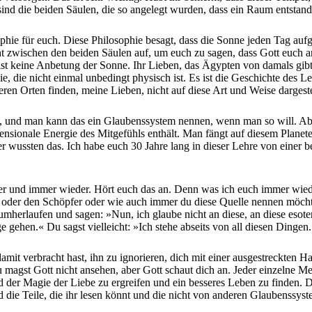
 sind die beiden Säulen, die so angelegt wurden, dass ein Raum entstan
ie für euch. Diese Philosophie besagt, dass die Sonne jeden Tag aufgeh
t zwischen den beiden Säulen auf, um euch zu sagen, dass Gott euch anl
 ist keine Anbetung der Sonne. Ihr Lieben, das Ägypten von damals gib
e, die nicht einmal unbedingt physisch ist. Es ist die Geschichte de
en Orten finden, meine Lieben, nicht auf diese Art und Weise dargeste
h, und man kann das ein Glaubenssystem nennen, wenn man so will. Aber
sionale Energie des Mitgefühls enthält. Man fängt auf diesem Planeten
 wussten das. Ich habe euch 30 Jahre lang in dieser Lehre von einer b
er und immer wieder. Hört euch das an. Denn was ich euch immer wied
 oder den Schöpfer oder wie auch immer du diese Quelle nennen möchtes
mherlaufen und sagen: »Nun, ich glaube nicht an diese, an diese esoter
 gehen.« Du sagst vielleicht: »Ich stehe abseits von all diesen Ding
damit verbracht hast, ihn zu ignorieren, dich mit einer ausgestreckten
u magst Gott nicht ansehen, aber Gott schaut dich an. Jeder einzelne Me
 der Magie der Liebe zu ergreifen und ein besseres Leben zu finden. Da
nd die Teile, die ihr lesen könnt und die nicht von anderen Glaubenssy