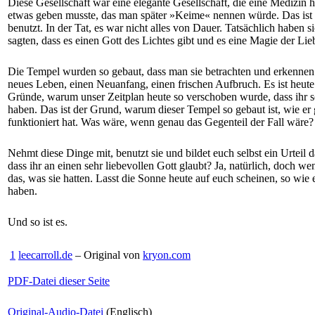
Diese Gesellschaft war eine elegante Gesellschaft, die eine Medizin h
etwas geben musste, das man später »Keime« nennen würde. Das ist di
benutzt. In der Tat, es war nicht alles von Dauer. Tatsächlich haben s
sagten, dass es einen Gott des Lichtes gibt und es eine Magie der Lie
Die Tempel wurden so gebaut, dass man sie betrachten und erkennen kon
neues Leben, einen Neuanfang, einen frischen Aufbruch. Es ist heute 
Gründe, warum unser Zeitplan heute so verschoben wurde, dass ihr so
haben. Das ist der Grund, warum dieser Tempel so gebaut ist, wie er g
funktioniert hat. Was wäre, wenn genau das Gegenteil der Fall wäre? E
Nehmt diese Dinge mit, benutzt sie und bildet euch selbst ein Urteil
dass ihr an einen sehr liebevollen Gott glaubt? Ja, natürlich, doch we
das, was sie hatten. Lasst die Sonne heute auf euch scheinen, so w
haben.
Und so ist es.
1
leecarroll.de
– Original von
kryon.com
PDF-Datei dieser Seite
Original-Audio-Datei
(Englisch)