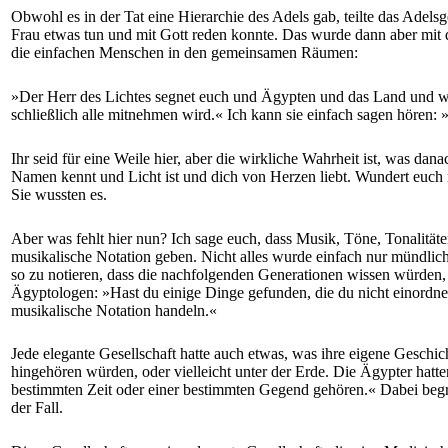
Obwohl es in der Tat eine Hierarchie des Adels gab, teilte das Adels
Frau etwas tun und mit Gott reden konnte. Das wurde dann aber mit den 
die einfachen Menschen in den gemeinsamen Räumen:
»Der Herr des Lichtes segnet euch und Ägypten und das Land und wir
schließlich alle mitnehmen wird.« Ich kann sie einfach sagen hören: 
Ihr seid für eine Weile hier, aber die wirkliche Wahrheit ist, was da
Namen kennt und Licht ist und dich von Herzen liebt. Wundert euch ni
Sie wussten es.
Aber was fehlt hier nun? Ich sage euch, dass Musik, Töne, Tonalität
musikalische Notation geben. Nicht alles wurde einfach nur mündlich
so zu notieren, dass die nachfolgenden Generationen wissen würden, 
Ägyptologen: »Hast du einige Dinge gefunden, die du nicht einordnen
musikalische Notation handeln.«
Jede elegante Gesellschaft hatte auch etwas, was ihre eigene Geschi
hingehören würden, oder vielleicht unter der Erde. Die Ägypter hat
bestimmten Zeit oder einer bestimmten Gegend gehören.« Dabei begrei
der Fall.