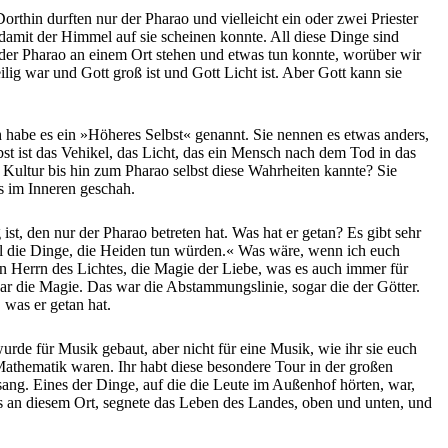
orthin durften nur der Pharao und vielleicht ein oder zwei Priester
damit der Himmel auf sie scheinen konnte. All diese Dinge sind
 der Pharao an einem Ort stehen und etwas tun konnte, worüber wir
lig war und Gott groß ist und Gott Licht ist. Aber Gott kann sie
h habe es ein »Höheres Selbst« genannt. Sie nennen es etwas anders,
bst ist das Vehikel, das Licht, das ein Mensch nach dem Tod in das
te Kultur bis hin zum Pharao selbst diese Wahrheiten kannte? Sie
as im Inneren geschah.
 ist, den nur der Pharao betreten hat. Was hat er getan? Es gibt sehr
all die Dinge, die Heiden tun würden.« Was wäre, wenn ich euch
n Herrn des Lichtes, die Magie der Liebe, was es auch immer für
ar die Magie. Das war die Abstammungslinie, sogar die der Götter.
 was er getan hat.
urde für Musik gebaut, aber nicht für eine Musik, wie ihr sie euch
 Mathematik waren. Ihr habt diese besondere Tour in der großen
g. Eines der Dinge, auf die die Leute im Außenhof hörten, war,
s an diesem Ort, segnete das Leben des Landes, oben und unten, und