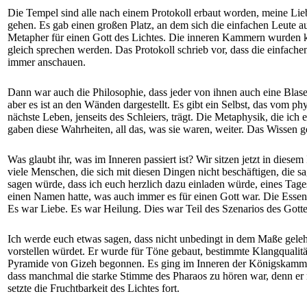
Die Tempel sind alle nach einem Protokoll erbaut worden, meine Lieben
gehen. Es gab einen großen Platz, an dem sich die einfachen Leute a
Metapher für einen Gott des Lichtes. Die inneren Kammern wurden kl
gleich sprechen werden. Das Protokoll schrieb vor, dass die einfache
immer anschauen.
Dann war auch die Philosophie, dass jeder von ihnen auch eine Blase
aber es ist an den Wänden dargestellt. Es gibt ein Selbst, das vom ph
nächste Leben, jenseits des Schleiers, trägt. Die Metaphysik, die ich 
gaben diese Wahrheiten, all das, was sie waren, weiter. Das Wissen g
Was glaubt ihr, was im Inneren passiert ist? Wir sitzen jetzt in diese
viele Menschen, die sich mit diesen Dingen nicht beschäftigen, die
sagen würde, dass ich euch herzlich dazu einladen würde, eines Tage
einen Namen hatte, was auch immer es für einen Gott war. Die Essen
Es war Liebe. Es war Heilung. Dies war Teil des Szenarios des Gottes
Ich werde euch etwas sagen, dass nicht unbedingt in dem Maße gelehrt 
vorstellen würdet. Er wurde für Töne gebaut, bestimmte Klangqualität
Pyramide von Gizeh begonnen. Es ging im Inneren der Königskammer 
dass manchmal die starke Stimme des Pharaos zu hören war, denn er 
setzte die Fruchtbarkeit des Lichtes fort.