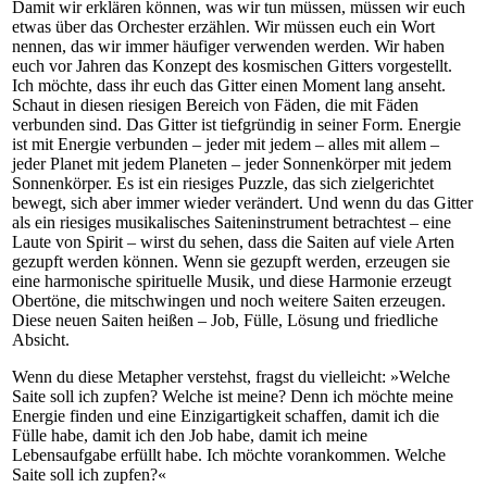
Damit wir erklären können, was wir tun müssen, müssen wir euch
etwas über das Orchester erzählen. Wir müssen euch ein Wort
nennen, das wir immer häufiger verwenden werden. Wir haben
euch vor Jahren das Konzept des kosmischen Gitters vorgestellt.
Ich möchte, dass ihr euch das Gitter einen Moment lang anseht.
Schaut in diesen riesigen Bereich von Fäden, die mit Fäden
verbunden sind. Das Gitter ist tiefgründig in seiner Form. Energie
ist mit Energie verbunden – jeder mit jedem – alles mit allem –
jeder Planet mit jedem Planeten – jeder Sonnenkörper mit jedem
Sonnenkörper. Es ist ein riesiges Puzzle, das sich zielgerichtet
bewegt, sich aber immer wieder verändert. Und wenn du das Gitter
als ein riesiges musikalisches Saiteninstrument betrachtest – eine
Laute von Spirit – wirst du sehen, dass die Saiten auf viele Arten
gezupft werden können. Wenn sie gezupft werden, erzeugen sie
eine harmonische spirituelle Musik, und diese Harmonie erzeugt
Obertöne, die mitschwingen und noch weitere Saiten erzeugen.
Diese neuen Saiten heißen – Job, Fülle, Lösung und friedliche
Absicht.
Wenn du diese Metapher verstehst, fragst du vielleicht: »Welche
Saite soll ich zupfen? Welche ist meine? Denn ich möchte meine
Energie finden und eine Einzigartigkeit schaffen, damit ich die
Fülle habe, damit ich den Job habe, damit ich meine
Lebensaufgabe erfüllt habe. Ich möchte vorankommen. Welche
Saite soll ich zupfen?«