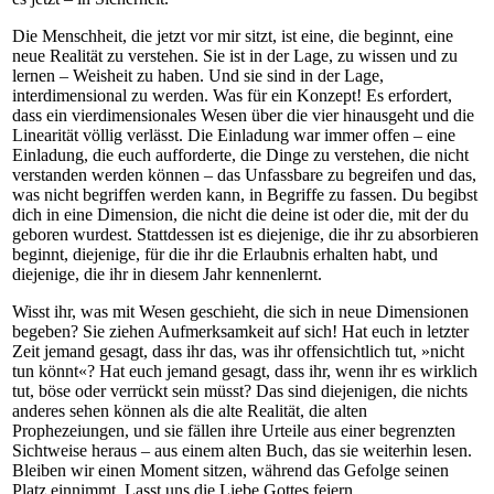
Die Menschheit, die jetzt vor mir sitzt, ist eine, die beginnt, eine
neue Realität zu verstehen. Sie ist in der Lage, zu wissen und zu
lernen – Weisheit zu haben. Und sie sind in der Lage,
interdimensional zu werden. Was für ein Konzept! Es erfordert,
dass ein vierdimensionales Wesen über die vier hinausgeht und die
Linearität völlig verlässt. Die Einladung war immer offen – eine
Einladung, die euch aufforderte, die Dinge zu verstehen, die nicht
verstanden werden können – das Unfassbare zu begreifen und das,
was nicht begriffen werden kann, in Begriffe zu fassen. Du begibst
dich in eine Dimension, die nicht die deine ist oder die, mit der du
geboren wurdest. Stattdessen ist es diejenige, die ihr zu absorbieren
beginnt, diejenige, für die ihr die Erlaubnis erhalten habt, und
diejenige, die ihr in diesem Jahr kennenlernt.
Wisst ihr, was mit Wesen geschieht, die sich in neue Dimensionen
begeben? Sie ziehen Aufmerksamkeit auf sich! Hat euch in letzter
Zeit jemand gesagt, dass ihr das, was ihr offensichtlich tut, »nicht
tun könnt«? Hat euch jemand gesagt, dass ihr, wenn ihr es wirklich
tut, böse oder verrückt sein müsst? Das sind diejenigen, die nichts
anderes sehen können als die alte Realität, die alten
Prophezeiungen, und sie fällen ihre Urteile aus einer begrenzten
Sichtweise heraus – aus einem alten Buch, das sie weiterhin lesen.
Bleiben wir einen Moment sitzen, während das Gefolge seinen
Platz einnimmt. Lasst uns die Liebe Gottes feiern.