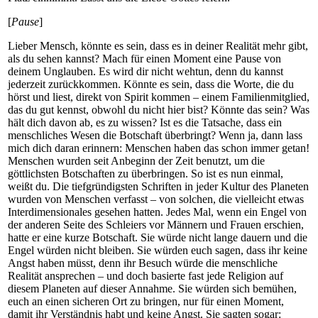
[
Pause
]
Lieber Mensch, könnte es sein, dass es in deiner Realität mehr gibt,
als du sehen kannst? Mach für einen Moment eine Pause von
deinem Unglauben. Es wird dir nicht wehtun, denn du kannst
jederzeit zurückkommen. Könnte es sein, dass die Worte, die du
hörst und liest, direkt von Spirit kommen – einem Familienmitglied,
das du gut kennst, obwohl du nicht hier bist? Könnte das sein? Was
hält dich davon ab, es zu wissen? Ist es die Tatsache, dass ein
menschliches Wesen die Botschaft überbringt? Wenn ja, dann lass
mich dich daran erinnern: Menschen haben das schon immer getan!
Menschen wurden seit Anbeginn der Zeit benutzt, um die
göttlichsten Botschaften zu überbringen. So ist es nun einmal,
weißt du. Die tiefgründigsten Schriften in jeder Kultur des Planeten
wurden von Menschen verfasst – von solchen, die vielleicht etwas
Interdimensionales gesehen hatten. Jedes Mal, wenn ein Engel von
der anderen Seite des Schleiers vor Männern und Frauen erschien,
hatte er eine kurze Botschaft. Sie würde nicht lange dauern und die
Engel würden nicht bleiben. Sie würden euch sagen, dass ihr keine
Angst haben müsst, denn ihr Besuch würde die menschliche
Realität ansprechen – und doch basierte fast jede Religion auf
diesem Planeten auf dieser Annahme. Sie würden sich bemühen,
euch an einen sicheren Ort zu bringen, nur für einen Moment,
damit ihr Verständnis habt und keine Angst. Sie sagten sogar: