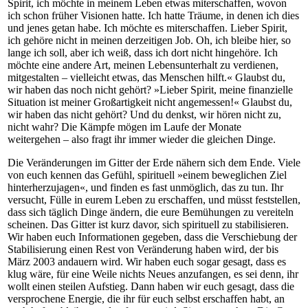
Spirit, ich möchte in meinem Leben etwas miterschaffen, wovon
ich schon früher Visionen hatte. Ich hatte Träume, in denen ich dies
und jenes getan habe. Ich möchte es miterschaffen. Lieber Spirit,
ich gehöre nicht in meinen derzeitigen Job. Oh, ich bleibe hier, so
lange ich soll, aber ich weiß, dass ich dort nicht hingehöre. Ich
möchte eine andere Art, meinen Lebensunterhalt zu verdienen,
mitgestalten – vielleicht etwas, das Menschen hilft.« Glaubst du,
wir haben das noch nicht gehört? »Lieber Spirit, meine finanzielle
Situation ist meiner Großartigkeit nicht angemessen!« Glaubst du,
wir haben das nicht gehört? Und du denkst, wir hören nicht zu,
nicht wahr? Die Kämpfe mögen im Laufe der Monate
weitergehen – also fragt ihr immer wieder die gleichen Dinge.
Die Veränderungen im Gitter der Erde nähern sich dem Ende. Viele
von euch kennen das Gefühl, spirituell »einem beweglichen Ziel
hinterherzujagen«, und finden es fast unmöglich, das zu tun. Ihr
versucht, Fülle in eurem Leben zu erschaffen, und müsst feststellen,
dass sich täglich Dinge ändern, die eure Bemühungen zu vereiteln
scheinen. Das Gitter ist kurz davor, sich spirituell zu stabilisieren.
Wir haben euch Informationen gegeben, dass die Verschiebung der
Stabilisierung einen Rest von Veränderung haben wird, der bis
März 2003 andauern wird. Wir haben euch sogar gesagt, dass es
klug wäre, für eine Weile nichts Neues anzufangen, es sei denn, ihr
wollt einen steilen Aufstieg. Dann haben wir euch gesagt, dass die
versprochene Energie, die ihr für euch selbst erschaffen habt, an