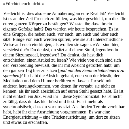
»Fürchtet euch nicht.«
Vielleicht ist dies also eine Annäherung an eure Realität? Vielleicht
ist es an der Zeit für euch zu fühlen, was hier geschieht, um dies für
euren ganzen Körper zu bestätigen? Wusstet ihr, dass ihr ein
eigenes Gefolge habt? Das werden wir heute besprechen. Es ist
eine Gruppe, die neben euch, vor euch, um euch und über euch
sitzt. Einige von euch werden spüren, wie sie auf unterschiedliche
Weise auf euch eindringen, als wollten sie sagen: »Wir sind hier,
verstehst du?« Du denkst, du sitzt auf einem Stuhl, irgendwo in
einem Sitzungssaal, irgendwo? Du denkst, du hast dich
entschieden, einen Artikel zu lesen? Wie viele von euch sind sich
der Verabredung bewusst, die ihr mit Absicht getroffen habt, um
den ganzen Tag hier zu sitzen [
und mit den Seminarteilnehmern zu
sprechen
]? Ihr habt die Absicht gehabt, euch von der Musik, der
Meditation und dem Humor berühren zu lassen. Ihr seid mit
anderen hereingekommen, von denen ihr vorgabt, sie nicht zu
kennen, als ihr euch absichtlich auf euren Stuhl gesetzt habt. Es ist
nicht einfach ein Jux, wisst ihr – diese Synchronizität. Es ist nicht
zufällig, dass du das hier hörst und liest. Es ist mehr als
synchronistisch, dass du vor uns sitzt. Als ihr den Termin vereinbart
habt, habt ihr eine Ausrichtung vorgenommen. Es war eine
Energieausrichtung – eine Triadenausrichtung, um dort zu sitzen
und etwas zu erschaffen.