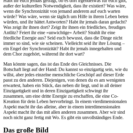
Habt ihr euch jemals gefragt, ob es dort irgendetwas für euch gibt,
außer der kulturellen Notwendigkeit, dass ihr existiert? Was wäre,
wenn die Synchronizität von jemand anderem auf euch warten
würde? Was wäre, wenn sie täglich um Hilfe in ihrem Leben beten
würden, und ihr hättet Antworten? Habt ihr jemals daran gedacht?
Was zeigt ihr ihnen dort? Zeigt ihr ihnen ein friedliches, freudiges
Antlitz? Feiert ihr eine »unwichtige« Arbeit? Strahlt ihr eine
friedliche Energie aus? Seid euch bewusst, dass die Dinge nicht
immer so sind, wie sie scheinen. Vielleicht seid ihr ihre Lösung –
ein Engel der Synchronizität? Habt ihr jemals innegehalten und
dem Chor zugehört, während ihr dort wart?
Man könnte sagen, das ist das Ende des Gleichnisses. Die
Botschaft liegt auf der Hand: Du kannst so einzigartig sein, wie du
willst, aber jedes einzelne menschliche Geschöpf auf dieser Erde
passt zu den anderen. Diejenigen, von denen du es am wenigsten
erwartest, haben ein Stück, das neben dir liegt, und in all deiner
Einzigartigkeit und in deren Einzigartigkeit schwingt ihr
zusammen, um eine dritte Energie zu erschaffen, die eine Co-
Kreation für dein Leben hervorbringt. In einem vierdimensionalen
Aspekt macht ihr das alleine, aber in einem interdimensionalen
Aspekt macht ihr das mit allen anderen zusammen. Aber wir sind
noch nicht ganz fertig mit Wo. Es gibt ein unvollständiges Ende.
Das große Bild