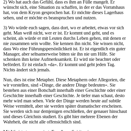
2) Wo hat auch das Gefühl, dass es ihm an Fülle mangelt. Er
wünscht sich, eine Situation zu schaffen, in der er das Vorratshaus
hat, von dem Kryon gesprochen hat. Er möchte dieses Lagerhaus
sehen, und er möchte es beanspruchen und nutzen.
3) Wo würde euch sagen, dass dort, wo er arbeitet, etwas vor sich
geht. Man weiß nicht, wer er ist. Er kommt und geht, und es
scheint, als würde er mit Leuten durchs Leben gehen, mit denen er
nie zusammen sein wollte. Sie kennen ihn nicht. Sie wissen nicht,
dass Wo eine Führungspersönlichkeit ist. Er ist eigentlich ein guter
Manager, aber seltsamerweise bitten sie ihn nie um Hilfe. Sie
schenken ihm keine Aufmerksamkeit. Er wird nie beachtet oder
befördert. Er ist einfach »da«. Er kommt und geht jeden Tag.
Nichts ändert sich jemals.
Nun, dies ist eine Metapher. Diese Metaphern oder Allegorien, die
wir vorstellen, sind »Dinge, die andere Dinge bedeuten«. Sie
bestehen aus einer Botschaft innerhalb einer Geschichte oder einer
Geschichte innerhalb einer Geschichte. Je tiefer man schaut, desto
mehr wird man sehen. Viele der Dinge werden heute auf subtile
Weise vermittelt, aber sie werden später dramatischer erscheinen.
Sie werden sich nur demjenigen erschließen, der genauer hinschaut
und dieses Gleichnis studiert. Es gibt hier mehrere Ebenen der
Wahrheit, die nicht alle offensichtlich sind.