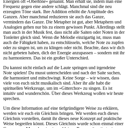
Energien oft »Obertöne« genannt. Man erhält sie, indem man eine
Frequenz gegen eine andere schlägt. Manchmal sind die neu
erzeugten Töne stark. Ihre Addition erhöht die Amplitude des
Ganzen. Aber manchmal reduzieren sie auch das Ganze,
vermindern das Ganze. Die Metapher ist gut, aber Metaphern und
Analogien gehen nur bis zu einem gewissen Punkt. Allerdings stellt
man auch in der Musik fest, dass nicht alle Saiten oder Noten in der
Tonleiter gleich sind. Wenn die Melodie einzigartig ist, muss man
auch die Fähigkeit haben, zu entschlüsseln, welche Note zu zupfen
oder zu singen ist, um zu klingen oder nicht. Beachte, dass wir dich
nicht gebeten haben, dich der Energie anzupassen – sondern mit ihr
zu harmonieren. Das ist ein großer Unterschied.
Du kannst nicht einfach auf die Laute springen und irgendeine
Note spielen! Du musst unterscheiden und nach der Saite suchen,
die harmoniert und mitschwingt. Keine Sorge – wir wissen, dass
viele von euch nicht musikalisch sind. Aber ihr alle habt die
spirituellen Werkzeuge, um im »Gitterchor« zu singen. Es ist
intuitiv und wunderschön. Über dieses Werkzeug wollen wir heute
sprechen.
Um diese Information auf eine tiefgründigere Weise zu erklären,
werden wir euch ein Gleichnis bringen. Wir werden euch dieses
Gleichnis vorstellen, damit ihr dieses neue Konzept auf praktische
Weise begreifen könnt. Dieses Gleichnis wurde schon einmal einer