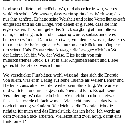
Und so schnitzte und meißelte Wo, und als er fertig war, war es
wirklich schön. Wo wusste, dass es ein spirituelles Werk war, das
nur ihm gehörte. Er hatte seine Weisheit und seine Vorstellungskraft
eingesetzt und all die Dinge, von denen er glaubte, dass sie ihm
eigen waren. Er schmirgelte das Stück sorgfältig ab und ölte es
dann, damit es glänzte und einzigartig wurde, sodass andere es
bemerken würden. Dann tat er etwas, von dem er wusste, dass er es
tun musste. Er befestigte eine Schnur an dem Stück und hängte es
um seinen Hals. Es war eine Aussage, die besagte: »Ich bin Wo,
der Lehrer. Ich bin Wo, der Weise. Dies ist ein von mir
miterschaffenes Stück. Es ist in aller Angemessenheit und Liebe
gemacht. Es ist das, was ich bin.«
Wo verschickte Flugblätter, wohl wissend, dass sich die Energie
von allem, was er in Bezug auf seine Talente als weiser Lehrer und
Heiler tat, auszahlen würde, weil er sein Stück trug. Wo wartete
und wartete – und nichts geschah. Niemand kam. Es gab keine
Veränderung. Wo dachte bei sich: »Vielleicht mache ich etwas
falsch. Ich werde einfach warten. Vielleicht muss sich das Netz
noch ein wenig verändern. Vielleicht ist die Energie nicht die
richtige für mich und das Einzelstück, das ich habe. Ich werde an
dem zweiten Stück arbeiten. Vielleicht sind zwei nötig, damit eins
funktioniert?