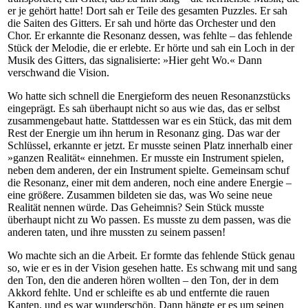
er je gehört hatte! Dort sah er Teile des gesamten Puzzles. Er sah
die Saiten des Gitters. Er sah und hörte das Orchester und den
Chor. Er erkannte die Resonanz dessen, was fehlte – das fehlende
Stück der Melodie, die er erlebte. Er hörte und sah ein Loch in der
Musik des Gitters, das signalisierte: »Hier geht Wo.« Dann
verschwand die Vision.
Wo hatte sich schnell die Energieform des neuen Resonanzstücks
eingeprägt. Es sah überhaupt nicht so aus wie das, das er selbst
zusammengebaut hatte. Stattdessen war es ein Stück, das mit dem
Rest der Energie um ihn herum in Resonanz ging. Das war der
Schlüssel, erkannte er jetzt. Er musste seinen Platz innerhalb einer
»ganzen Realität« einnehmen. Er musste ein Instrument spielen,
neben dem anderen, der ein Instrument spielte. Gemeinsam schuf
die Resonanz, einer mit dem anderen, noch eine andere Energie –
eine größere. Zusammen bildeten sie das, was Wo seine neue
Realität nennen würde. Das Geheimnis? Sein Stück musste
überhaupt nicht zu Wo passen. Es musste zu dem passen, was die
anderen taten, und ihre mussten zu seinem passen!
Wo machte sich an die Arbeit. Er formte das fehlende Stück genau
so, wie er es in der Vision gesehen hatte. Es schwang mit und sang
den Ton, den die anderen hören wollten – den Ton, der in dem
Akkord fehlte. Und er schleifte es ab und entfernte die rauen
Kanten, und es war wunderschön. Dann hängte er es um seinen