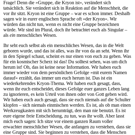
Frage! Denn die »Gruppe, die Kryon ist«, verändert sich
tatsächlich. Sie verändert sich in Reaktion auf die Menschheit, die
vor ihr sitzt. Kryon ist eine Gruppe – war es schon immer. Deshalb
sagen wir in eurer englischen Sprache oft »der Kryon«. Wir
würden das nicht tun, wenn es nicht eine Gruppe bezeichnen
würde. Wir sind im Plural, doch ihr betrachtet euch als Singular –
als
ein
menschliches Wesen.
Ihr seht euch selbst als ein menschliches Wesen, das in die Welt
geboren wurde, und das ist alles, was ihr von da an seht. Wenn ihr
in den Spiegel schaut, scheint es nur einen von euch zu geben. Was
für ein kosmischer Scherz ist das! Du solltest sehen, was um dich
herum ist! Oh, das ist keine neue Information. Wir haben euch
immer wieder von dem persönlichen Gefolge »mit eurem Namen
darauf« erzählt, das immer um euch herum ist. Das ist ein
wiederkehrendes Kryon-Thema. Wir haben euch gesagt, dass,
wenn ihr euch entscheidet, dieses Gefolge euer ganzes Leben lang
zu ignorieren, es kein Urteil von ihnen oder von Gott geben wird.
Wir haben euch auch gesagt, dass sie euch niemals auf die Schulter
klopfen – sich niemals einmischen werden. Es ist, als ob man einen
Werkzeugkasten mit sich herumträgt, den man nie benutzt. Es ist
eure eigene freie Entscheidung, zu tun, was ihr wollt. Aber lasst
mich euch sagen: Ich sitze vor einem ganzen Raum voller
erwachter menschlicher Wesen, die anfangen zu verstehen, dass sie
eine Gruppe sind. Sie beginnen zu verstehen, dass die Menschen