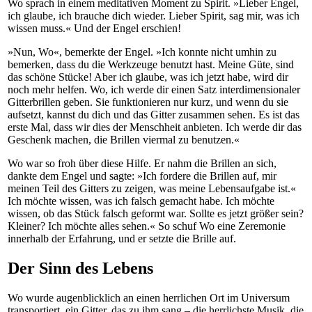
Wo sprach in einem meditativen Moment zu Spirit. »Lieber Engel,
ich glaube, ich brauche dich wieder. Lieber Spirit, sag mir, was ich
wissen muss.« Und der Engel erschien!
»Nun, Wo«, bemerkte der Engel. »Ich konnte nicht umhin zu
bemerken, dass du die Werkzeuge benutzt hast. Meine Güte, sind
das schöne Stücke! Aber ich glaube, was ich jetzt habe, wird dir
noch mehr helfen. Wo, ich werde dir einen Satz interdimensionaler
Gitterbrillen geben. Sie funktionieren nur kurz, und wenn du sie
aufsetzt, kannst du dich und das Gitter zusammen sehen. Es ist das
erste Mal, dass wir dies der Menschheit anbieten. Ich werde dir das
Geschenk machen, die Brillen viermal zu benutzen.«
Wo war so froh über diese Hilfe. Er nahm die Brillen an sich,
dankte dem Engel und sagte: »Ich fordere die Brillen auf, mir
meinen Teil des Gitters zu zeigen, was meine Lebensaufgabe ist.«
Ich möchte wissen, was ich falsch gemacht habe. Ich möchte
wissen, ob das Stück falsch geformt war. Sollte es jetzt größer sein?
Kleiner? Ich möchte alles sehen.« So schuf Wo eine Zeremonie
innerhalb der Erfahrung, und er setzte die Brille auf.
Der Sinn des Lebens
Wo wurde augenblicklich an einen herrlichen Ort im Universum
transportiert, ein Gitter, das zu ihm sang – die herrlichste Musik, die