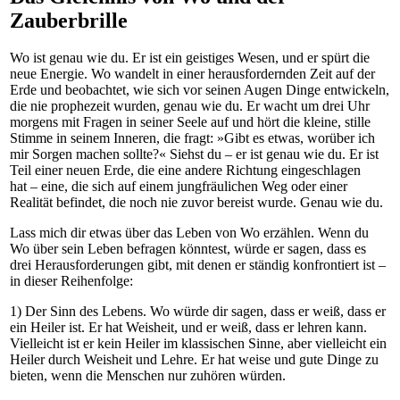
Zauberbrille
Wo ist genau wie du. Er ist ein geistiges Wesen, und er spürt die
neue Energie. Wo wandelt in einer herausfordernden Zeit auf der
Erde und beobachtet, wie sich vor seinen Augen Dinge entwickeln,
die nie prophezeit wurden, genau wie du. Er wacht um drei Uhr
morgens mit Fragen in seiner Seele auf und hört die kleine, stille
Stimme in seinem Inneren, die fragt: »Gibt es etwas, worüber ich
mir Sorgen machen sollte?« Siehst du – er ist genau wie du. Er ist
Teil einer neuen Erde, die eine andere Richtung eingeschlagen
hat – eine, die sich auf einem jungfräulichen Weg oder einer
Realität befindet, die noch nie zuvor bereist wurde. Genau wie du.
Lass mich dir etwas über das Leben von Wo erzählen. Wenn du
Wo über sein Leben befragen könntest, würde er sagen, dass es
drei Herausforderungen gibt, mit denen er ständig konfrontiert ist –
in dieser Reihenfolge:
1) Der Sinn des Lebens. Wo würde dir sagen, dass er weiß, dass er
ein Heiler ist. Er hat Weisheit, und er weiß, dass er lehren kann.
Vielleicht ist er kein Heiler im klassischen Sinne, aber vielleicht ein
Heiler durch Weisheit und Lehre. Er hat weise und gute Dinge zu
bieten, wenn die Menschen nur zuhören würden.