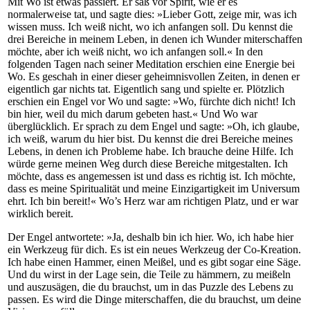
Mit Wo ist etwas passiert. Er saß vor Spirit, wie er es
normalerweise tat, und sagte dies: »Lieber Gott, zeige mir, was ich
wissen muss. Ich weiß nicht, wo ich anfangen soll. Du kennst die
drei Bereiche in meinem Leben, in denen ich Wunder miterschaffen
möchte, aber ich weiß nicht, wo ich anfangen soll.« In den
folgenden Tagen nach seiner Meditation erschien eine Energie bei
Wo. Es geschah in einer dieser geheimnisvollen Zeiten, in denen er
eigentlich gar nichts tat. Eigentlich sang und spielte er. Plötzlich
erschien ein Engel vor Wo und sagte: »Wo, fürchte dich nicht! Ich
bin hier, weil du mich darum gebeten hast.« Und Wo war
überglücklich. Er sprach zu dem Engel und sagte: »Oh, ich glaube,
ich weiß, warum du hier bist. Du kennst die drei Bereiche meines
Lebens, in denen ich Probleme habe. Ich brauche deine Hilfe. Ich
würde gerne meinen Weg durch diese Bereiche mitgestalten. Ich
möchte, dass es angemessen ist und dass es richtig ist. Ich möchte,
dass es meine Spiritualität und meine Einzigartigkeit im Universum
ehrt. Ich bin bereit!« Wo’s Herz war am richtigen Platz, und er war
wirklich bereit.
Der Engel antwortete: »Ja, deshalb bin ich hier. Wo, ich habe hier
ein Werkzeug für dich. Es ist ein neues Werkzeug der Co-Kreation.
Ich habe einen Hammer, einen Meißel, und es gibt sogar eine Säge.
Und du wirst in der Lage sein, die Teile zu hämmern, zu meißeln
und auszusägen, die du brauchst, um in das Puzzle des Lebens zu
passen. Es wird die Dinge miterschaffen, die du brauchst, um deine