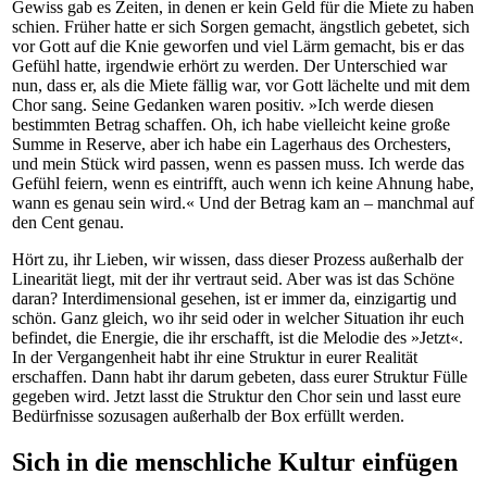
Gewiss gab es Zeiten, in denen er kein Geld für die Miete zu haben
schien. Früher hatte er sich Sorgen gemacht, ängstlich gebetet, sich
vor Gott auf die Knie geworfen und viel Lärm gemacht, bis er das
Gefühl hatte, irgendwie erhört zu werden. Der Unterschied war
nun, dass er, als die Miete fällig war, vor Gott lächelte und mit dem
Chor sang. Seine Gedanken waren positiv. »Ich werde diesen
bestimmten Betrag schaffen. Oh, ich habe vielleicht keine große
Summe in Reserve, aber ich habe ein Lagerhaus des Orchesters,
und mein Stück wird passen, wenn es passen muss. Ich werde das
Gefühl feiern, wenn es eintrifft, auch wenn ich keine Ahnung habe,
wann es genau sein wird.« Und der Betrag kam an – manchmal auf
den Cent genau.
Hört zu, ihr Lieben, wir wissen, dass dieser Prozess außerhalb der
Linearität liegt, mit der ihr vertraut seid. Aber was ist das Schöne
daran? Interdimensional gesehen, ist er immer da, einzigartig und
schön. Ganz gleich, wo ihr seid oder in welcher Situation ihr euch
befindet, die Energie, die ihr erschafft, ist die Melodie des »Jetzt«.
In der Vergangenheit habt ihr eine Struktur in eurer Realität
erschaffen. Dann habt ihr darum gebeten, dass eurer Struktur Fülle
gegeben wird. Jetzt lasst die Struktur den Chor sein und lasst eure
Bedürfnisse sozusagen außerhalb der Box erfüllt werden.
Sich in die menschliche Kultur einfügen