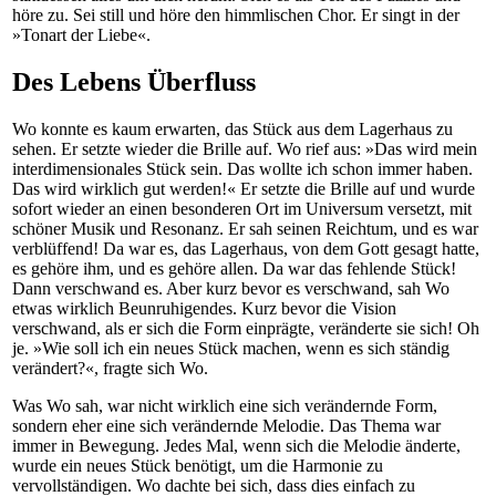
höre zu. Sei still und höre den himmlischen Chor. Er singt in der
»Tonart der Liebe«.
Des Lebens Überfluss
Wo konnte es kaum erwarten, das Stück aus dem Lagerhaus zu
sehen. Er setzte wieder die Brille auf. Wo rief aus: »Das wird mein
interdimensionales Stück sein. Das wollte ich schon immer haben.
Das wird wirklich gut werden!« Er setzte die Brille auf und wurde
sofort wieder an einen besonderen Ort im Universum versetzt, mit
schöner Musik und Resonanz. Er sah seinen Reichtum, und es war
verblüffend! Da war es, das Lagerhaus, von dem Gott gesagt hatte,
es gehöre ihm, und es gehöre allen. Da war das fehlende Stück!
Dann verschwand es. Aber kurz bevor es verschwand, sah Wo
etwas wirklich Beunruhigendes. Kurz bevor die Vision
verschwand, als er sich die Form einprägte, veränderte sie sich! Oh
je. »Wie soll ich ein neues Stück machen, wenn es sich ständig
verändert?«, fragte sich Wo.
Was Wo sah, war nicht wirklich eine sich verändernde Form,
sondern eher eine sich verändernde Melodie. Das Thema war
immer in Bewegung. Jedes Mal, wenn sich die Melodie änderte,
wurde ein neues Stück benötigt, um die Harmonie zu
vervollständigen. Wo dachte bei sich, dass dies einfach zu