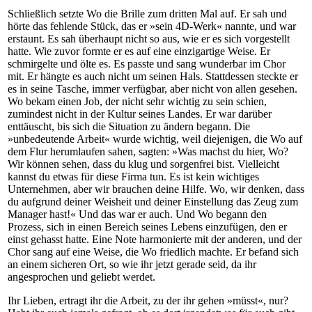
Schließlich setzte Wo die Brille zum dritten Mal auf. Er sah und
hörte das fehlende Stück, das er »sein 4D-Werk« nannte, und war
erstaunt. Es sah überhaupt nicht so aus, wie er es sich vorgestellt
hatte. Wie zuvor formte er es auf eine einzigartige Weise. Er
schmirgelte und ölte es. Es passte und sang wunderbar im Chor
mit. Er hängte es auch nicht um seinen Hals. Stattdessen steckte er
es in seine Tasche, immer verfügbar, aber nicht von allen gesehen.
Wo bekam einen Job, der nicht sehr wichtig zu sein schien,
zumindest nicht in der Kultur seines Landes. Er war darüber
enttäuscht, bis sich die Situation zu ändern begann. Die
»unbedeutende Arbeit« wurde wichtig, weil diejenigen, die Wo auf
dem Flur herumlaufen sahen, sagten: »Was machst du hier, Wo?
Wir können sehen, dass du klug und sorgenfrei bist. Vielleicht
kannst du etwas für diese Firma tun. Es ist kein wichtiges
Unternehmen, aber wir brauchen deine Hilfe. Wo, wir denken, dass
du aufgrund deiner Weisheit und deiner Einstellung das Zeug zum
Manager hast!« Und das war er auch. Und Wo begann den
Prozess, sich in einen Bereich seines Lebens einzufügen, den er
einst gehasst hatte. Eine Note harmonierte mit der anderen, und der
Chor sang auf eine Weise, die Wo friedlich machte. Er befand sich
an einem sicheren Ort, so wie ihr jetzt gerade seid, da ihr
angesprochen und geliebt werdet.
Ihr Lieben, ertragt ihr die Arbeit, zu der ihr gehen »müsst«, nur?