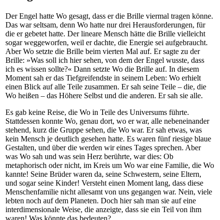
Der Engel hatte Wo gesagt, dass er die Brille viermal tragen könne.
Das war seltsam, denn Wo hatte nur drei Herausforderungen, für
die er gebetet hatte. Der lineare Mensch hätte die Brille vielleicht
sogar weggeworfen, weil er dachte, die Energie sei aufgebraucht.
Aber Wo setzte die Brille beim vierten Mal auf. Er sagte zu der
Brille: »Was soll ich hier sehen, von dem der Engel wusste, dass
ich es wissen sollte?« Dann setzte Wo die Brille auf. In diesem
Moment sah er das Tiefgreifendste in seinem Leben: Wo erhielt
einen Blick auf alle Teile zusammen. Er sah seine Teile – die, die
Wo heißen – das Höhere Selbst und die anderen. Er sah sie alle.
Es gab keine Reise, die Wo in Teile des Universums führte.
Stattdessen konnte Wo, genau dort, wo er war, alle nebeneinander
stehend, kurz die Gruppe sehen, die Wo war. Er sah etwas, was
kein Mensch je deutlich gesehen hatte. Es waren fünf riesige blaue
Gestalten, und über die werden wir eines Tages sprechen. Aber
was Wo sah und was sein Herz berührte, war dies: Ob
metaphorisch oder nicht, im Kreis um Wo war eine Familie, die Wo
kannte! Seine Brüder waren da, seine Schwestern, seine Eltern,
und sogar seine Kinder! Versteht einen Moment lang, dass diese
Menschenfamilie nicht allesamt von uns gegangen war. Nein, viele
lebten noch auf dem Planeten. Doch hier sah man sie auf eine
interdimensionale Weise, die anzeigte, dass sie ein Teil von ihm
waren! Was könnte das bedeuten?