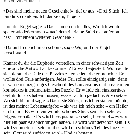
Vision zu erfüllen.«
»Das sind meine neuen Geschenke!«, rief er aus. »Drei Stück. Ich
bin dir so dankbar. Ich danke dir, Engel.«
Und der Engel sagte: »Das ist noch nicht alles, Wo. Ich werde
später wiederkommen – nachdem du deine Stücke angefertigt
hast – mit einem weiteren Geschenk.«
»Darauf freue ich mich schon«, sagte Wo, und der Engel
verschwand.
Kannst du dir die Euphorie vorstellen, in einer schwierigen Zeit
eine solche Antwort zu bekommen? Er war begeistert! Wo machte
sich daran, die Teile des Puzzles zu erstellen, die er brauchte. Er
wollte drei Teile anfertigen. Jedes Teil sollte einzigartig sein, denn
er war ein einzigartiges Geschöpf des Universums und passte in ein
komplexes interdimensionales Puzzle. Er würde ein einzigartiges
Gefühl für das haben müssen, was er zu tun gedachte. Also setzte
Wo sich hin und sagte: »Das erste Stück, das ich gestalten möchte,
ist das meiner Lebensaufgabe – als was ich mich sehe – ein Heiler,
ein Lehrer. Es wird ein wunderschönes Stück sein. Ich sehe es
folgendermaßen: Es wird hier quadratisch sein, hier rund – es wird
hier ein paar Ausbuchtungen haben. Es wird wunderschön sein. Es
wird symmetrisch sein, und es wird ein schönes Teil des Puzzles
sein. Gott wird zufrieden sein!« Und er begann.