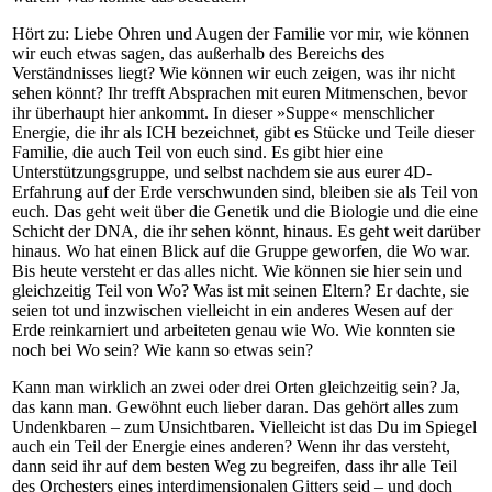
Hört zu: Liebe Ohren und Augen der Familie vor mir, wie können
wir euch etwas sagen, das außerhalb des Bereichs des
Verständnisses liegt? Wie können wir euch zeigen, was ihr nicht
sehen könnt? Ihr trefft Absprachen mit euren Mitmenschen, bevor
ihr überhaupt hier ankommt. In dieser »Suppe« menschlicher
Energie, die ihr als ICH bezeichnet, gibt es Stücke und Teile dieser
Familie, die auch Teil von euch sind. Es gibt hier eine
Unterstützungsgruppe, und selbst nachdem sie aus eurer 4D-
Erfahrung auf der Erde verschwunden sind, bleiben sie als Teil von
euch. Das geht weit über die Genetik und die Biologie und die eine
Schicht der DNA, die ihr sehen könnt, hinaus. Es geht weit darüber
hinaus. Wo hat einen Blick auf die Gruppe geworfen, die Wo war.
Bis heute versteht er das alles nicht. Wie können sie hier sein und
gleichzeitig Teil von Wo? Was ist mit seinen Eltern? Er dachte, sie
seien tot und inzwischen vielleicht in ein anderes Wesen auf der
Erde reinkarniert und arbeiteten genau wie Wo. Wie konnten sie
noch bei Wo sein? Wie kann so etwas sein?
Kann man wirklich an zwei oder drei Orten gleichzeitig sein? Ja,
das kann man. Gewöhnt euch lieber daran. Das gehört alles zum
Undenkbaren – zum Unsichtbaren. Vielleicht ist das Du im Spiegel
auch ein Teil der Energie eines anderen? Wenn ihr das versteht,
dann seid ihr auf dem besten Weg zu begreifen, dass ihr alle Teil
des Orchesters eines interdimensionalen Gitters seid – und doch