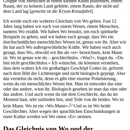
Gruppe von Menschen in einem kleinen Raum präsentiert, einem
Raum, der zu keinem Land gehörte, einem Raum, der nicht auf
dem Land lag [
gemeint ist die Kryon-Kreuzfahrt
].
Ich werde euch ein weiteres Gleichnis von Wo geben. Fast 12
Jahre lang haben wir euch von einem Wesen, einem Menschen,
namens Wo erzählt. Wir haben Wo benutzt, um euch spirituelle
Beispiele zu geben, und wir haben euch gesagt, dass Wo ein
durchschnittliches menschliches Wesen ist, genau wie ihr. Aber wie
ihr hat auch Wo außergewöhnliche Kräfte. Wir haben euch auch
gesagt, dass Wo, obwohl wir ihn als »er« bezeichnen, kein Mann
ist. Wo ist genau wie du – geschlechtslos. »Was?«, fragst du. »Du
bist nicht geschlechtslos.« Ich wünschte, du könntest verstehen,
dass dein wahres Ich ein großartiges Geschöpf Gottes ist, geformt
nach dem Bild der Lichtenergie und nicht biologisch geprägt. Aber
das verstehst du nicht, denn es gibt eine enorme Polarisierung,
wenn du ein menschliches Wesen bist. Man ist entweder das eine
oder das andere, wisst ihr. Biologisch gesehen ist man das eine oder
das andere. Und auch wenn du mit dem Geschlecht, das du im
Moment hast, sehr zufrieden bist, sind Teile von dir beides. Wo ist
1)
kein Mann. Wo ist ein »Wo-Mann«.
Und so ist Wo beide
Geschlechter. Aber wegen der sprachlichen Einschränkungen in
eurer Kultur werden wir Wo einen »Er« nennen.
Das Gleichnis von Wo und der