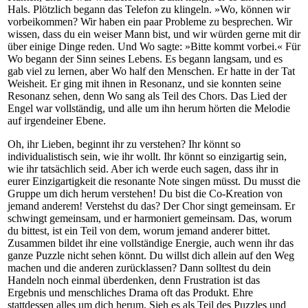
Hals. Plötzlich begann das Telefon zu klingeln. »Wo, können wir
vorbeikommen? Wir haben ein paar Probleme zu besprechen. Wir
wissen, dass du ein weiser Mann bist, und wir würden gerne mit dir
über einige Dinge reden. Und Wo sagte: »Bitte kommt vorbei.« Für
Wo begann der Sinn seines Lebens. Es begann langsam, und es
gab viel zu lernen, aber Wo half den Menschen. Er hatte in der Tat
Weisheit. Er ging mit ihnen in Resonanz, und sie konnten seine
Resonanz sehen, denn Wo sang als Teil des Chors. Das Lied der
Engel war vollständig, und alle um ihn herum hörten die Melodie
auf irgendeiner Ebene.
Oh, ihr Lieben, beginnt ihr zu verstehen? Ihr könnt so
individualistisch sein, wie ihr wollt. Ihr könnt so einzigartig sein,
wie ihr tatsächlich seid. Aber ich werde euch sagen, dass ihr in
eurer Einzigartigkeit die resonante Note singen müsst. Du musst die
Gruppe um dich herum verstehen! Du bist die Co-Kreation von
jemand anderem! Verstehst du das? Der Chor singt gemeinsam. Er
schwingt gemeinsam, und er harmoniert gemeinsam. Das, worum
du bittest, ist ein Teil von dem, worum jemand anderer bittet.
Zusammen bildet ihr eine vollständige Energie, auch wenn ihr das
ganze Puzzle nicht sehen könnt. Du willst dich allein auf den Weg
machen und die anderen zurücklassen? Dann solltest du dein
Handeln noch einmal überdenken, denn Frustration ist das
Ergebnis und menschliches Drama oft das Produkt. Ehre
stattdessen alles um dich herum. Sieh es als Teil des Puzzles und