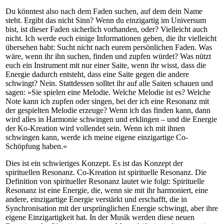
Du könntest also nach dem Faden suchen, auf dem dein Name
steht. Ergibt das nicht Sinn? Wenn du einzigartig im Universum
bist, ist dieser Faden sicherlich vorhanden, oder? Vielleicht auch
nicht. Ich werde euch einige Informationen geben, die ihr vielleicht
übersehen habt: Sucht nicht nach eurem persönlichen Faden. Was
wäre, wenn ihr ihn suchen, finden und zupfen würdet? Was nützt
euch ein Instrument mit nur einer Saite, wenn ihr wisst, dass die
Energie dadurch entsteht, dass eine Saite gegen die andere
schwingt? Nein. Stattdessen solltet ihr auf alle Saiten schauen und
sagen: »Sie spielen eine Melodie. Welche Melodie ist es? Welche
Note kann ich zupfen oder singen, bei der ich eine Resonanz mit
der gespielten Melodie erzeuge? Wenn ich das finden kann, dann
wird alles in Harmonie schwingen und erklingen – und die Energie
der Ko-Kreation wird vollendet sein. Wenn ich mit ihnen
schwingen kann, werde ich meine eigene einzigartige Co-
Schöpfung haben.«
Dies ist ein schwieriges Konzept. Es ist das Konzept der
spirituellen Resonanz. Co-Kreation ist spirituelle Resonanz. Die
Definition von spiritueller Resonanz lautet wie folgt: Spirituelle
Resonanz ist eine Energie, die, wenn sie mit ihr harmoniert, eine
andere, einzigartige Energie verstärkt und erschafft, die in
Synchronisation mit der ursprünglichen Energie schwingt, aber ihre
eigene Einzigartigkeit hat. In der Musik werden diese neuen