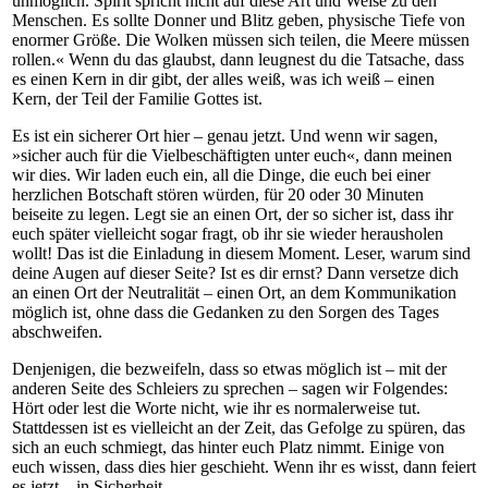
unmöglich. Spirit spricht nicht auf diese Art und Weise zu den
Menschen. Es sollte Donner und Blitz geben, physische Tiefe von
enormer Größe. Die Wolken müssen sich teilen, die Meere müssen
rollen.« Wenn du das glaubst, dann leugnest du die Tatsache, dass
es einen Kern in dir gibt, der alles weiß, was ich weiß – einen
Kern, der Teil der Familie Gottes ist.
Es ist ein sicherer Ort hier – genau jetzt. Und wenn wir sagen,
»sicher auch für die Vielbeschäftigten unter euch«, dann meinen
wir dies. Wir laden euch ein, all die Dinge, die euch bei einer
herzlichen Botschaft stören würden, für 20 oder 30 Minuten
beiseite zu legen. Legt sie an einen Ort, der so sicher ist, dass ihr
euch später vielleicht sogar fragt, ob ihr sie wieder herausholen
wollt! Das ist die Einladung in diesem Moment. Leser, warum sind
deine Augen auf dieser Seite? Ist es dir ernst? Dann versetze dich
an einen Ort der Neutralität – einen Ort, an dem Kommunikation
möglich ist, ohne dass die Gedanken zu den Sorgen des Tages
abschweifen.
Denjenigen, die bezweifeln, dass so etwas möglich ist – mit der
anderen Seite des Schleiers zu sprechen – sagen wir Folgendes:
Hört oder lest die Worte nicht, wie ihr es normalerweise tut.
Stattdessen ist es vielleicht an der Zeit, das Gefolge zu spüren, das
sich an euch schmiegt, das hinter euch Platz nimmt. Einige von
euch wissen, dass dies hier geschieht. Wenn ihr es wisst, dann feiert
es jetzt – in Sicherheit.