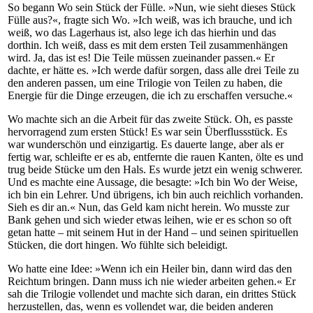
So begann Wo sein Stück der Fülle. »Nun, wie sieht dieses Stück
Fülle aus?«, fragte sich Wo. »Ich weiß, was ich brauche, und ich
weiß, wo das Lagerhaus ist, also lege ich das hierhin und das
dorthin. Ich weiß, dass es mit dem ersten Teil zusammenhängen
wird. Ja, das ist es! Die Teile müssen zueinander passen.« Er
dachte, er hätte es. »Ich werde dafür sorgen, dass alle drei Teile zu
den anderen passen, um eine Trilogie von Teilen zu haben, die
Energie für die Dinge erzeugen, die ich zu erschaffen versuche.«
Wo machte sich an die Arbeit für das zweite Stück. Oh, es passte
hervorragend zum ersten Stück! Es war sein Überflussstück. Es
war wunderschön und einzigartig. Es dauerte lange, aber als er
fertig war, schleifte er es ab, entfernte die rauen Kanten, ölte es und
trug beide Stücke um den Hals. Es wurde jetzt ein wenig schwerer.
Und es machte eine Aussage, die besagte: »Ich bin Wo der Weise,
ich bin ein Lehrer. Und übrigens, ich bin auch reichlich vorhanden.
Sieh es dir an.« Nun, das Geld kam nicht herein. Wo musste zur
Bank gehen und sich wieder etwas leihen, wie er es schon so oft
getan hatte – mit seinem Hut in der Hand – und seinen spirituellen
Stücken, die dort hingen. Wo fühlte sich beleidigt.
Wo hatte eine Idee: »Wenn ich ein Heiler bin, dann wird das den
Reichtum bringen. Dann muss ich nie wieder arbeiten gehen.« Er
sah die Trilogie vollendet und machte sich daran, ein drittes Stück
herzustellen, das, wenn es vollendet war, die beiden anderen