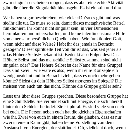
zwar singulär erscheinen mögen, dass es aber eine echte Aktivität
gibt, die über die Singularität hinausgeht. Es ist ein »du und du«.
Wir haben sogar beschrieben, wie viele »Du’s« es gibt und was
sie/ihr alle tut. Es muss so sein, damit dieses metaphysische Rätsel
funktioniert. Ihr könnt nicht singulär sein, in vier Dimensionen
herumlaufen und miterschaffen, und keine interdimensionale Hilfe
von einer sehr persönlichen Quelle haben. Wie funktioniert Gott,
wenn nicht auf diese Weise? Habt ihr das jemals in Betracht
gezogen? Dieser spirituelle Teil von dir ist das, was seit jeher als
»das Höhere Selbst« bekannt ist. Bedenkt also Folgendes: Das
Höhere Selbst und das menschliche Selbst zusammen sind nicht
singulär, oder? Das Höhere Selbst ist der Name für eine Gruppe!
Das sind zwei – wie wäre es also, wenn ihr eure Konzepte ein
wenig ausdehnt und in Betracht zieht, dass es noch mehr geben
könnte? Siehst du dein Höheres Selbst morgens im Spiegel? Die
meisten von euch tun das nicht. Könnte die Gruppe größer sein?
Lasst uns über diese Gruppe sprechen. Diese besondere Gruppe hat
eine Schnittstelle. Sie verbindet sich mit Energie, die sich überall
hinter dem Schleier befindet. Sie ist plural. Es sind viele von euch
bei euch. Die Person neben euch hat die gleichen Eigenschaften
wie ihr. Zwei von euch in einem Raum, die glauben, dass es nur
zwei in einem Raum gibt, haben keine Vorstellung von dem
Austausch von Energien, der stattfindet. Oh, vielleicht doch, wenn