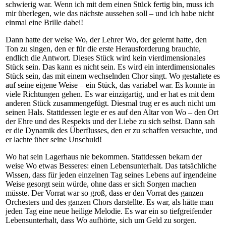
schwierig war. Wenn ich mit dem einen Stück fertig bin, muss ich
mir überlegen, wie das nächste aussehen soll – und ich habe nicht
einmal eine Brille dabei!
Dann hatte der weise Wo, der Lehrer Wo, der gelernt hatte, den
Ton zu singen, den er für die erste Herausforderung brauchte,
endlich die Antwort. Dieses Stück wird kein vierdimensionales
Stück sein. Das kann es nicht sein. Es wird ein interdimensionales
Stück sein, das mit einem wechselnden Chor singt. Wo gestaltete es
auf seine eigene Weise – ein Stück, das variabel war. Es konnte in
viele Richtungen gehen. Es war einzigartig, und er hat es mit dem
anderen Stück zusammengefügt. Diesmal trug er es auch nicht um
seinen Hals. Stattdessen legte er es auf den Altar von Wo – den Ort
der Ehre und des Respekts und der Liebe zu sich selbst. Dann sah
er die Dynamik des Überflusses, den er zu schaffen versuchte, und
er lachte über seine Unschuld!
Wo hat sein Lagerhaus nie bekommen. Stattdessen bekam der
weise Wo etwas Besseres: einen Lebensunterhalt. Das tatsächliche
Wissen, dass für jeden einzelnen Tag seines Lebens auf irgendeine
Weise gesorgt sein würde, ohne dass er sich Sorgen machen
müsste. Der Vorrat war so groß, dass er den Vorrat des ganzen
Orchesters und des ganzen Chors darstellte. Es war, als hätte man
jeden Tag eine neue heilige Melodie. Es war ein so tiefgreifender
Lebensunterhalt, dass Wo aufhörte, sich um Geld zu sorgen.