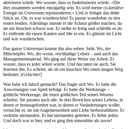
aktivieren würde. Wo wusste, dass es funktionieren würde. »Die
drei zusammen werden einzigartig sein. Es wird meine co-kreative
Energie im Universum repräsentieren.« Und er fertigte das dritte
Stück an. Oh, es war wunderschön! Es passte wunderbar zu den
ersten beiden. Allerdings musste er die Schnur größer machen, da
sie ein bisschen schwer war. Er stellte es fertig und schleifte es ab.
Er entfernte die rauen Kanten und ölte es ein. Es glänzte im Licht
und war wunderschön.
Das ganze Universum konnte ihn also sehen. Seht, Wo, der
Mitschöpfer. Wo, der weise, reichhaltige Lehrer – und auch das
Managementmaterial. Wo ging auf diese Weise zur Arbeit. Er
wusste, dass es jeder sehen würde. Und das taten sie auch. Sie
feuerten ihn. Es scheint, als ob ein bisschen Wo einen langen Weg
bedeutet. [
Gelächter
]
Was habe ich falsch gemacht? Das fragte sich Wo. Er hatte die
Anweisungen von Spirit befolgt. Er hatte die Werkzeuge –
göttliche Werkzeuge, die einen göttlichen Teil seines Wesens
schufen. Sie passten auch alle. In drei Bereichen seines Lebens, in
denen er herausgefordert war, in denen er Veränderungen wollte,
versuchte er, sie mit Angemessenheit und Liebe herbeizuführen. Er
verletzte niemanden. Er hat niemanden getreten. Er liebte jeden.
Und doch war er hier, und es ging ihm miserabler als zuvor!