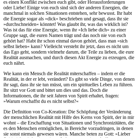
es einen Konflikt zwischen euch gibt, oder Herausforderungen
oder Liebe! Einige von euch sind sich der anderen Energien, die
manchmal in solchen Situationen entstehen, sehr bewusst. Ihr habt
die Energie sogar als »dick« beschrieben und gesagt, dass ihr sie
»durchschneiden« könntet! Was glaubt ihr, was das wirklich ist?
Was ist das für eine Energie, wenn ihr »Ich liebe dich« zu einer
Gruppe sagt, die euren Namen trägt und das noch nie von euch
gehört hat? Habt ihr schon einmal davon gehört, dass man »sich
selbst lieben« kann? Vielleicht versteht ihr jetzt, dass es nicht um
das Ego geht, sondern vielmehr darum, die Teile zu lieben, die eure
Realität ausmachen, und durch diesen Akt Energie zu erzeugen, die
euch nährt.
Wie kann ein Mensch die Realität miterschaffen – indem er die
Realität, in der er lebt, verändert? Es gibt so viele Dinge, von denen
ihr sagt, dass ihr sie tun müsst, um ein spirituelles Leben zu führen.
Ihr sitzt vor Gott und bittet um dies und das. Doch die
Informationen, die ihr seit Jahren von Spirit erhaltet, fragen:
»Warum erschaffst du es nicht selbst?«
Die Definition von Co-Kreation: Die Schöpfung der Veränderung
der menschlichen Realität mit Hilfe des Kerns von Spirit, der in mir
wohnt – die Erschaffung von Situationen und Synchronizitäten, die
es den Menschen ermöglichen, in Bereiche vorzudringen, in denen
sie sonst niemals gewesen wären. Manche beten zu Gott: »Lieber