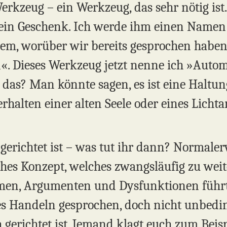
erkzeug – ein Werkzeug, das sehr nötig ist. 
h ein Geschenk. Ich werde ihm einen Namen
dem, worüber wir bereits gesprochen habe
. Dieses Werkzeug jetzt nenne ich »Autom
das? Man könnte sagen, es ist eine Haltun
rhalten einer alten Seele oder eines Lichtar
richtet ist – was tut ihr dann? Normalerwe
sches Konzept, welches zwangsläufig zu wei
men, Argumenten und Dysfunktionen führt
s Handeln gesprochen, doch nicht unbedin
h gerichtet ist. Jemand klagt euch zum Beisp