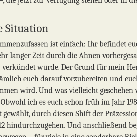
, die jetzt zur Verfügung stehen oder in die
 Situation
mmenzufassen ist einfach: Ihr befindet euc
sehr langer Zeit durch die Ahnen vorhergesa
 verkündet wurde. Der Grund für mein H
ämlich euch darauf vorzubereiten und euc
ommen wird. Und was vielleicht geschehen 
. Obwohl ich es euch schon früh im Jahr 1989
gewählt, durch diesen Shift der Präzessio
012 hindurchzugehen. Und anschließend be
bewegen – für viele in eine sonderbare Ri