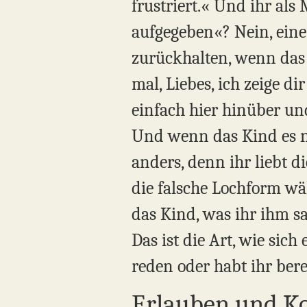
frustriert.« Und ihr als
aufgegeben«? Nein, eine
zurückhalten, wenn das 
mal, Liebes, ich zeige di
einfach hier hinüber un
Und wenn das Kind es no
anders, denn ihr liebt d
die falsche Lochform wäh
das Kind, was ihr ihm sag
Das ist die Art, wie sic
reden oder habt ihr ber
Erlauben und K