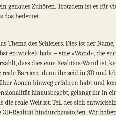
 ein genaues Zuhören. Trotzdem ist es für v
s das bedeutet.
s Thema des Schleiers. Dies ist der Name
lbst entwickelt habt – eine »Wand«, die eu
zählt, dass dies eine Realitäts-Wand ist, k
 reale Barriere, denn ihr seid in 3D und leb
r über Äonen hinweg erfahren habt und ke
sionalität hinausbegebt, gelangt ihr in ei
die reale Welt ist. Teil des sich entwicke
ese 3D-Realität hindurchzustoßen. Wir habe