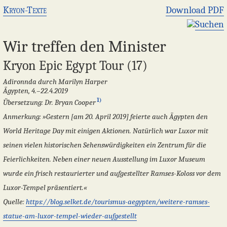
Kryon-Texte
Download PDF
Suchen
Wir treffen den Minister
Kryon Epic Egypt Tour (17)
Adironnda durch Marilyn Harper
Ägypten, 4.–22.4.2019
1)
Übersetzung: Dr. Bryan Cooper
Anmerkung:
»Gestern [am 20. April 2019] feierte auch Ägypten den
World Heritage Day mit einigen Aktionen. Natürlich war Luxor mit
seinen vielen historischen Sehenswürdigkeiten ein Zentrum für die
Feierlichkeiten. Neben einer neuen Ausstellung im Luxor Museum
wurde ein frisch restaurierter und aufgestellter Ramses-Koloss vor dem
Luxor-Tempel präsentiert.«
Quelle:
https://blog.selket.de/tourismus-aegypten/weitere-ramses-
statue-am-luxor-tempel-wieder-aufgestellt