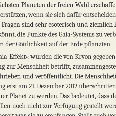
chsten Planeten der freien Wahl erschaffe
rstützen, wenn sie sich dafür entscheiden,
Fragen sind sehr esoterisch und ziemlich k
könnt, die Punkte des Gaia-Systems zu verb
en der Göttlichkeit auf der Erde pflanzten.
ia-Effekt« wurden die von Kryon gegeben
ung zur Menschheit betrifft, zusammengeste
chrieben und veröffentlicht. Die Menschhei
g erst am 21. Dezember 2012 überschritten
ner Planet zu werden. Das bedeutet, dass d
len noch nicht zur Verfügung gestellt wer
reit war, sie zu empfangen. Stellt euch vor