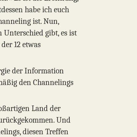
tdessen habe ich euch
hanneling ist. Nun,
Unterschied gibt, es ist
 der 12 etwas
rgie der Information
lmäßig den Channelings
oßartigen Land der
t zurückgekommen. Und
lings, diesen Treffen