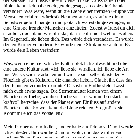
der stärksten Einflüsse, die ein Mensch haben, ausstrahlen oder
fühlen kann. Ich habe euch gerade gesagt, dass sie die Chemie
verändert. Was wäre, wenn du die Liebe einer fremden Gruppe von
Menschen erfahren würdest? Nehmen wir an, es würde dir an
Selbstwertgefühl mangeln und plötzlich wärest du gezwungen, in
eine Gruppe fremder Menschen einzutreten. Zuerst würdest du dich
sträuben, doch dann wird dir klar, dass sie dir nicht wehtun wollen.
Im Gegenteil, sie lieben dich. Das würde dich verändern. Es würde
deinen Körper verändern. Es würde deine Struktur verändern. Es
würde dein Leben verändern.
Was, wenn eine menschliche Kultur plötzlich aufwacht und über
eine andere Kultur sagt: »Ich liebe sie, wirklich. Ich liebe die Art
und Weise, wie sie arbeiten und wie sie sich selbst darstellen.«
Plötzlich gibt es Kulturen, die einander lieben. Glaubt ihr, dass das
den Planeten verändern könnte? Das ist ein Einflussfeld. Lasst
mich euch etwas sagen. Die Sternenmütter kamen von einem
Planeten der Liebe, wo diese Liebe so stark war und so stark und
kraftvoll herrschte, dass der Planet einen Einfluss auf andere
Planeten hatte. So weit kann die Liebe reichen. So groß ist sie.
Könnt ihr euch das vorstellen?
Mein Partner war in Indien, und er hatte ein Erlebnis. Damit werde
ich schließen. Ihm war heiß und unwohl, und das wird er euch
auch erzählen. Sie waren draußen in der Sonne gewesen. Sie