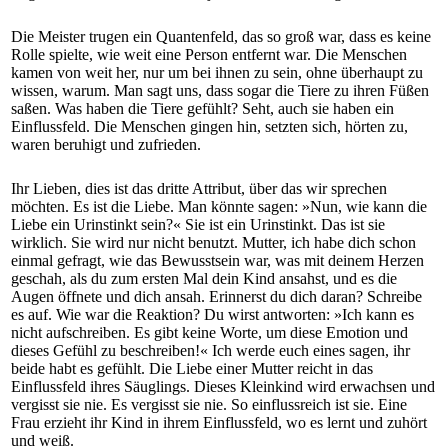
Die Meister trugen ein Quantenfeld, das so groß war, dass es keine
Rolle spielte, wie weit eine Person entfernt war. Die Menschen
kamen von weit her, nur um bei ihnen zu sein, ohne überhaupt zu
wissen, warum. Man sagt uns, dass sogar die Tiere zu ihren Füßen
saßen. Was haben die Tiere gefühlt? Seht, auch sie haben ein
Einflussfeld. Die Menschen gingen hin, setzten sich, hörten zu,
waren beruhigt und zufrieden.
Ihr Lieben, dies ist das dritte Attribut, über das wir sprechen
möchten. Es ist die Liebe. Man könnte sagen: »Nun, wie kann die
Liebe ein Urinstinkt sein?« Sie ist ein Urinstinkt. Das ist sie
wirklich. Sie wird nur nicht benutzt. Mutter, ich habe dich schon
einmal gefragt, wie das Bewusstsein war, was mit deinem Herzen
geschah, als du zum ersten Mal dein Kind ansahst, und es die
Augen öffnete und dich ansah. Erinnerst du dich daran? Schreibe
es auf. Wie war die Reaktion? Du wirst antworten: »Ich kann es
nicht aufschreiben. Es gibt keine Worte, um diese Emotion und
dieses Gefühl zu beschreiben!« Ich werde euch eines sagen, ihr
beide habt es gefühlt. Die Liebe einer Mutter reicht in das
Einflussfeld ihres Säuglings. Dieses Kleinkind wird erwachsen und
vergisst sie nie. Es vergisst sie nie. So einflussreich ist sie. Eine
Frau erzieht ihr Kind in ihrem Einflussfeld, wo es lernt und zuhört
und weiß.