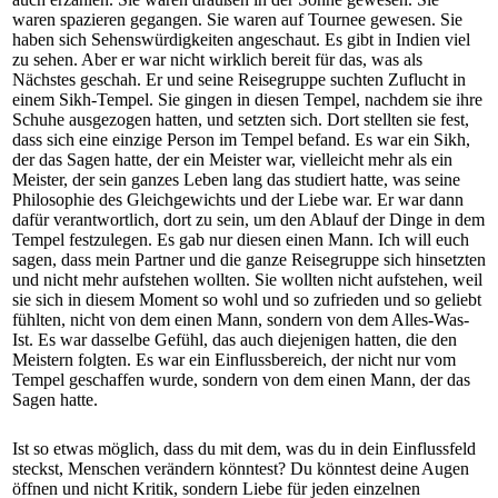
waren spazieren gegangen. Sie waren auf Tournee gewesen. Sie
haben sich Sehenswürdigkeiten angeschaut. Es gibt in Indien viel
zu sehen. Aber er war nicht wirklich bereit für das, was als
Nächstes geschah. Er und seine Reisegruppe suchten Zuflucht in
einem Sikh-Tempel. Sie gingen in diesen Tempel, nachdem sie ihre
Schuhe ausgezogen hatten, und setzten sich. Dort stellten sie fest,
dass sich eine einzige Person im Tempel befand. Es war ein Sikh,
der das Sagen hatte, der ein Meister war, vielleicht mehr als ein
Meister, der sein ganzes Leben lang das studiert hatte, was seine
Philosophie des Gleichgewichts und der Liebe war. Er war dann
dafür verantwortlich, dort zu sein, um den Ablauf der Dinge in dem
Tempel festzulegen. Es gab nur diesen einen Mann. Ich will euch
sagen, dass mein Partner und die ganze Reisegruppe sich hinsetzten
und nicht mehr aufstehen wollten. Sie wollten nicht aufstehen, weil
sie sich in diesem Moment so wohl und so zufrieden und so geliebt
fühlten, nicht von dem einen Mann, sondern von dem Alles-Was-
Ist. Es war dasselbe Gefühl, das auch diejenigen hatten, die den
Meistern folgten. Es war ein Einflussbereich, der nicht nur vom
Tempel geschaffen wurde, sondern von dem einen Mann, der das
Sagen hatte.
Ist so etwas möglich, dass du mit dem, was du in dein Einflussfeld
steckst, Menschen verändern könntest? Du könntest deine Augen
öffnen und nicht Kritik, sondern Liebe für jeden einzelnen