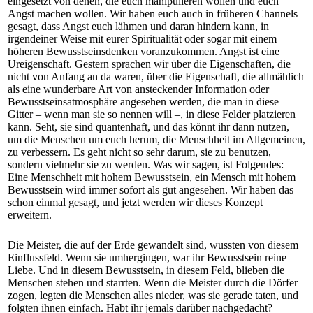
eingesetzt von denen, die euch manipulieren wollen und euch
Angst machen wollen. Wir haben euch auch in früheren Channels
gesagt, dass Angst euch lähmen und daran hindern kann, in
irgendeiner Weise mit eurer Spiritualität oder sogar mit einem
höheren Bewusstseinsdenken voranzukommen. Angst ist eine
Ureigenschaft. Gestern sprachen wir über die Eigenschaften, die
nicht von Anfang an da waren, über die Eigenschaft, die allmählich
als eine wunderbare Art von ansteckender Information oder
Bewusstseinsatmosphäre angesehen werden, die man in diese
Gitter – wenn man sie so nennen will –, in diese Felder platzieren
kann. Seht, sie sind quantenhaft, und das könnt ihr dann nutzen,
um die Menschen um euch herum, die Menschheit im Allgemeinen,
zu verbessern. Es geht nicht so sehr darum, sie zu benutzen,
sondern vielmehr sie zu werden. Was wir sagen, ist Folgendes:
Eine Menschheit mit hohem Bewusstsein, ein Mensch mit hohem
Bewusstsein wird immer sofort als gut angesehen. Wir haben das
schon einmal gesagt, und jetzt werden wir dieses Konzept
erweitern.
Die Meister, die auf der Erde gewandelt sind, wussten von diesem
Einflussfeld. Wenn sie umhergingen, war ihr Bewusstsein reine
Liebe. Und in diesem Bewusstsein, in diesem Feld, blieben die
Menschen stehen und starrten. Wenn die Meister durch die Dörfer
zogen, legten die Menschen alles nieder, was sie gerade taten, und
folgten ihnen einfach. Habt ihr jemals darüber nachgedacht?