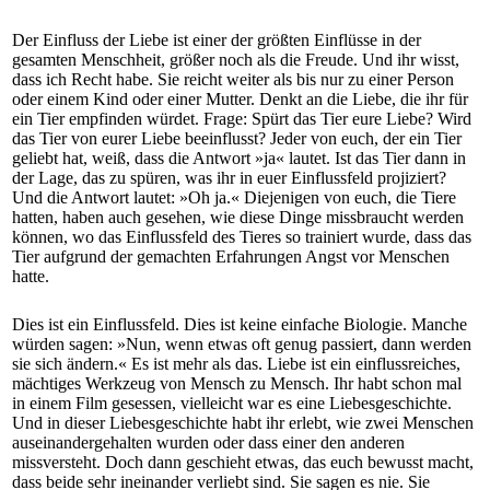
Der Einfluss der Liebe ist einer der größten Einflüsse in der
gesamten Menschheit, größer noch als die Freude. Und ihr wisst,
dass ich Recht habe. Sie reicht weiter als bis nur zu einer Person
oder einem Kind oder einer Mutter. Denkt an die Liebe, die ihr für
ein Tier empfinden würdet. Frage: Spürt das Tier eure Liebe? Wird
das Tier von eurer Liebe beeinflusst? Jeder von euch, der ein Tier
geliebt hat, weiß, dass die Antwort »ja« lautet. Ist das Tier dann in
der Lage, das zu spüren, was ihr in euer Einflussfeld projiziert?
Und die Antwort lautet: »Oh ja.« Diejenigen von euch, die Tiere
hatten, haben auch gesehen, wie diese Dinge missbraucht werden
können, wo das Einflussfeld des Tieres so trainiert wurde, dass das
Tier aufgrund der gemachten Erfahrungen Angst vor Menschen
hatte.
Dies ist ein Einflussfeld. Dies ist keine einfache Biologie. Manche
würden sagen: »Nun, wenn etwas oft genug passiert, dann werden
sie sich ändern.« Es ist mehr als das. Liebe ist ein einflussreiches,
mächtiges Werkzeug von Mensch zu Mensch. Ihr habt schon mal
in einem Film gesessen, vielleicht war es eine Liebesgeschichte.
Und in dieser Liebesgeschichte habt ihr erlebt, wie zwei Menschen
auseinandergehalten wurden oder dass einer den anderen
missversteht. Doch dann geschieht etwas, das euch bewusst macht,
dass beide sehr ineinander verliebt sind. Sie sagen es nie. Sie