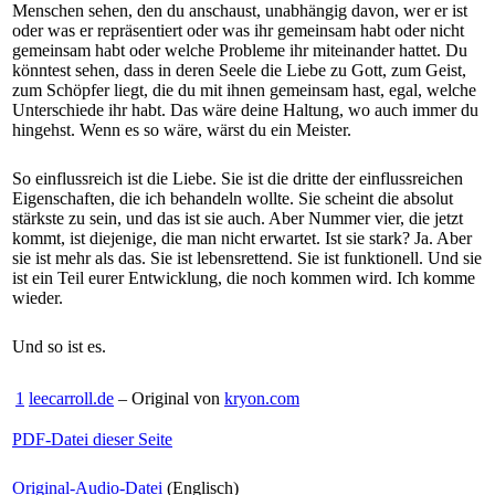
Menschen sehen, den du anschaust, unabhängig davon, wer er ist
oder was er repräsentiert oder was ihr gemeinsam habt oder nicht
gemeinsam habt oder welche Probleme ihr miteinander hattet. Du
könntest sehen, dass in deren Seele die Liebe zu Gott, zum Geist,
zum Schöpfer liegt, die du mit ihnen gemeinsam hast, egal, welche
Unterschiede ihr habt. Das wäre deine Haltung, wo auch immer du
hingehst. Wenn es so wäre, wärst du ein Meister.
So einflussreich ist die Liebe. Sie ist die dritte der einflussreichen
Eigenschaften, die ich behandeln wollte. Sie scheint die absolut
stärkste zu sein, und das ist sie auch. Aber Nummer vier, die jetzt
kommt, ist diejenige, die man nicht erwartet. Ist sie stark? Ja. Aber
sie ist mehr als das. Sie ist lebensrettend. Sie ist funktionell. Und sie
ist ein Teil eurer Entwicklung, die noch kommen wird. Ich komme
wieder.
Und so ist es.
1
leecarroll.de
– Original von
kryon.com
PDF-Datei dieser Seite
Original-Audio-Datei
(Englisch)