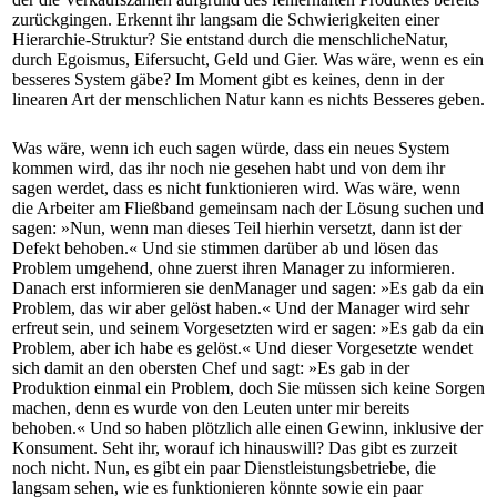
zurückgingen. Erkennt ihr langsam die Schwierigkeiten einer
Hierarchie-Struktur? Sie entstand durch die menschlicheNatur,
durch Egoismus, Eifersucht, Geld und Gier. Was wäre, wenn es ein
besseres System gäbe? Im Moment gibt es keines, denn in der
linearen Art der menschlichen Natur kann es nichts Besseres geben.
Was wäre, wenn ich euch sagen würde, dass ein neues System
kommen wird, das ihr noch nie gesehen habt und von dem ihr
sagen werdet, dass es nicht funktionieren wird. Was wäre, wenn
die Arbeiter am Fließband gemeinsam nach der Lösung suchen und
sagen: »Nun, wenn man dieses Teil hierhin versetzt, dann ist der
Defekt behoben.« Und sie stimmen darüber ab und lösen das
Problem umgehend, ohne zuerst ihren Manager zu informieren.
Danach erst informieren sie denManager und sagen: »Es gab da ein
Problem, das wir aber gelöst haben.« Und der Manager wird sehr
erfreut sein, und seinem Vorgesetzten wird er sagen: »Es gab da ein
Problem, aber ich habe es gelöst.« Und dieser Vorgesetzte wendet
sich damit an den obersten Chef und sagt: »Es gab in der
Produktion einmal ein Problem, doch Sie müssen sich keine Sorgen
machen, denn es wurde von den Leuten unter mir bereits
behoben.« Und so haben plötzlich alle einen Gewinn, inklusive der
Konsument. Seht ihr, worauf ich hinauswill? Das gibt es zurzeit
noch nicht. Nun, es gibt ein paar Dienstleistungsbetriebe, die
langsam sehen, wie es funktionieren könnte sowie ein paar