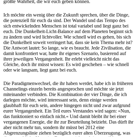
größte Wahrheit, die wir euch geben können.
Ich möchte ein wenig über die Zukunft sprechen, über die Dinge,
die potenziell für euch da sind. Der Wandel und das Tempo des
sich entwickelnden Menschen ist total variabel und liegt ganz bei
euch. Die Dunkelheit-Licht-Balance auf dem Planeten beginnt sich
zu ändern und wird lichtvoller. Wie schnell wird es gehen, bis sich
die Dunkelheit soweit verringert hat, dass sie kein Thema mehr ist?
Die Antwort lautet: So lange, wie es braucht. Jede Zivilisation, die
damit konfrontiert war, hatte ihr eigenes Szenario, basierend auf
ihrer jeweiligen Vergangenheit. Ihr erlebt vielleicht nicht das
Gleiche, doch ihr müsst wissen: Es wird geschehen – wie schnell
oder wie langsam, liegt ganz bei euch.
Die Paradigmenwechsel, die ihr haben werdet, habe ich in früheren
Channelings einzeln bereits angesprochen und möchte sie jetzt
miteinander verbinden. Die Kombination der vier Dinge, die ich
darlegen möchte, wird interessant sein, denn einige werden
glaubhaft für euch sein, andere hingegen nicht und zwar aufgrund
eurer Vergangenheit. Ein Teil eures Verstandes wird sagen: »Nun,
das funktioniert so einfach nicht.« Und damit bleibt ihr bei einer
vergangenen Energie, die ihr zur Beurteilung beizieht. Das dürft ihr
aber nicht mehr tun, sondern ihr müsst bei 2012 eine
Abgrenzungslinie ziehen bezüglich eurer alten Überzeugung, was