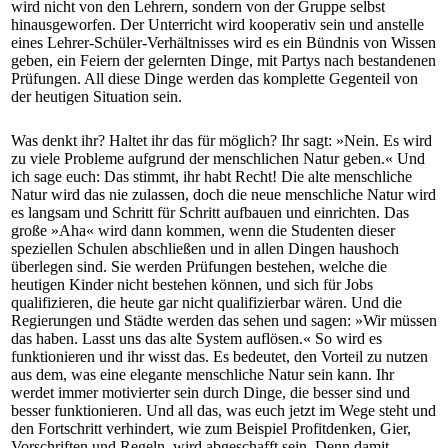
wird nicht von den Lehrern, sondern von der Gruppe selbst
hinausgeworfen. Der Unterricht wird kooperativ sein und anstelle
eines Lehrer-Schüler-Verhältnisses wird es ein Bündnis von Wissen
geben, ein Feiern der gelernten Dinge, mit Partys nach bestandenen
Prüfungen. All diese Dinge werden das komplette Gegenteil von
der heutigen Situation sein.
Was denkt ihr? Haltet ihr das für möglich? Ihr sagt: »Nein. Es wird
zu viele Probleme aufgrund der menschlichen Natur geben.« Und
ich sage euch: Das stimmt, ihr habt Recht! Die alte menschliche
Natur wird das nie zulassen, doch die neue menschliche Natur wird
es langsam und Schritt für Schritt aufbauen und einrichten. Das
große »Aha« wird dann kommen, wenn die Studenten dieser
speziellen Schulen abschließen und in allen Dingen haushoch
überlegen sind. Sie werden Prüfungen bestehen, welche die
heutigen Kinder nicht bestehen können, und sich für Jobs
qualifizieren, die heute gar nicht qualifizierbar wären. Und die
Regierungen und Städte werden das sehen und sagen: »Wir müssen
das haben. Lasst uns das alte System auflösen.« So wird es
funktionieren und ihr wisst das. Es bedeutet, den Vorteil zu nutzen
aus dem, was eine elegante menschliche Natur sein kann. Ihr
werdet immer motivierter sein durch Dinge, die besser sind und
besser funktionieren. Und all das, was euch jetzt im Wege steht und
den Fortschritt verhindert, wie zum Beispiel Profitdenken, Gier,
Vorschriften und Regeln, wird abgeschafft sein. Denn damit