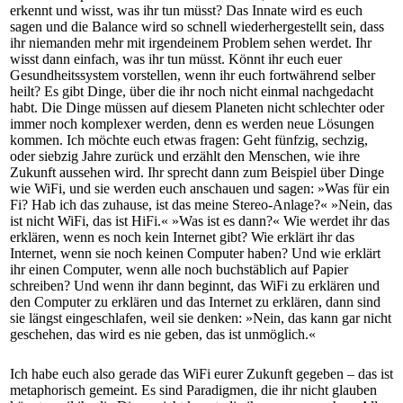
erkennt und wisst, was ihr tun müsst? Das Innate wird es euch
sagen und die Balance wird so schnell wiederhergestellt sein, dass
ihr niemanden mehr mit irgendeinem Problem sehen werdet. Ihr
wisst dann einfach, was ihr tun müsst. Könnt ihr euch euer
Gesundheitssystem vorstellen, wenn ihr euch fortwährend selber
heilt? Es gibt Dinge, über die ihr noch nicht einmal nachgedacht
habt. Die Dinge müssen auf diesem Planeten nicht schlechter oder
immer noch komplexer werden, denn es werden neue Lösungen
kommen. Ich möchte euch etwas fragen: Geht fünfzig, sechzig,
oder siebzig Jahre zurück und erzählt den Menschen, wie ihre
Zukunft aussehen wird. Ihr sprecht dann zum Beispiel über Dinge
wie WiFi, und sie werden euch anschauen und sagen: »Was für ein
Fi? Hab ich das zuhause, ist das meine Stereo-Anlage?« »Nein, das
ist nicht WiFi, das ist HiFi.« »Was ist es dann?« Wie werdet ihr das
erklären, wenn es noch kein Internet gibt? Wie erklärt ihr das
Internet, wenn sie noch keinen Computer haben? Und wie erklärt
ihr einen Computer, wenn alle noch buchstäblich auf Papier
schreiben? Und wenn ihr dann beginnt, das WiFi zu erklären und
den Computer zu erklären und das Internet zu erklären, dann sind
sie längst eingeschlafen, weil sie denken: »Nein, das kann gar nicht
geschehen, das wird es nie geben, das ist unmöglich.«
Ich habe euch also gerade das WiFi eurer Zukunft gegeben – das ist
metaphorisch gemeint. Es sind Paradigmen, die ihr nicht glauben