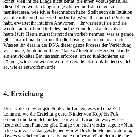
könnt, weil ihr die Dinge nicht kennt, die ihnen vorausgehen. All
diese Dinge werden langsam geschehen und sich dann so
manifestieren, wie ich es beschrieben habe. Stellt euch die Intuition
vor, die mit dem Innate verbunden ist. Wenn ihr dann ein Problem
habt, erwartet ihr intuitive Antworten – ihr wartet auf sie und sie
werden auftauchen. Und dies, meine Freunde, ist anders als es
heute läuft. Heute müsst ihr mit dem vorlieb nehmen, was es gerade
gibt – manchmal bekommt ihr die Lösung und manchmal nicht.
Wusstet ihr, dass in der DNA dieser ganze Prozess der Verbindung
von Innate, Intuition und der Triade »Zirbeldrüse-Herz-Verstand«
ein entwickeltes Bewusstsein erfordert, um so funktionieren zu
können, wie es entworfen wurde? Gerade jetzt funktioniert es nicht
so, wie es entworfenwurde.
4. Erziehung
Dies ist der schwierigste Punkt. Ihr Lieben, es wird eine Zeit
kommen, wo die Erziehung eurer Kinder von Kopf bis Fuß
erneuert und komplett anders sein wird als irgendetwas, was es
heute auf dem Planeten gibt. Einige von euch werden sagen: »Nun,
ich erwarte, dass das geschehen wird.« Doch die Herausforderung,
dass es geschehen kann, ist beinahe unüberwindbar, denn die alte