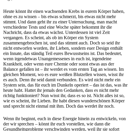
Heute könnt ihr einen wachsenden Krebs in eurem Körper haben,
ohne es zu wissen – bis etwas schmerzt, bis etwas nicht mehr
stimmt. Und dann geht ihr zu einer Untersuchung, man macht
verschiedene Tests und eine Woche später bekommt ihr die
Nachricht, dass da etwas wächst. Unterdessen ist viel Zeit
vergangen. Es scheint, als ob im Körper ein System
zusammengebrochen ist, und das stimmt auch. Doch so seid ihr
nicht entworfen worden, ihr Lieben, sondern euer Design enthält
ein Innate, das ständig Teil eures Bewusstseins ist. Das bedeutet,
wenn irgendetwas Unangemessenes in euch ist, irgendeine
Krankheit, oder wenn eure Chemie oder sonst etwas aus der
Balance gefallen ist – ihr werdet es vom ersten Tag an wissen. Im
gleichen Moment, wo es eure weißen Blutzellen wissen, wisst ihr
es auch. Denn ihr seid damit verbunden. Es wird nicht mehr ein
System sein, das für euch im Dunkeln operiert – das ist das, was ihr
heute habt. Hattet ihr jemals den Gedanken, dass es nicht mehr
richtig funktioniert? Nun wisst ihr, dass es so ist. Nicht alles ist so,
wie es scheint, ihr Lieben. Ihr habt diesen wunderschönen Körper
und sprecht nicht einmal mit ihm. Doch das werdet ihr noch.
Wenn ihr beginnt, euch in diese Energie hinein zu entwickeln, von
der wir sprechen – könnt ihr euch vorstellen, wie dann die
Gesundheitsprobleme verschwinden werden, weil ihr sie sofort