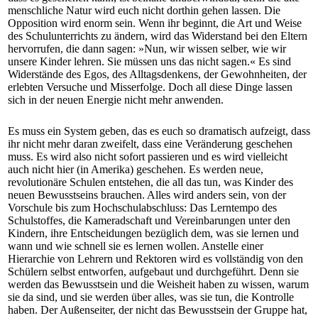
menschliche Natur wird euch nicht dorthin gehen lassen. Die
Opposition wird enorm sein. Wenn ihr beginnt, die Art und Weise
des Schulunterrichts zu ändern, wird das Widerstand bei den Eltern
hervorrufen, die dann sagen: »Nun, wir wissen selber, wie wir
unsere Kinder lehren. Sie müssen uns das nicht sagen.« Es sind
Widerstände des Egos, des Alltagsdenkens, der Gewohnheiten, der
erlebten Versuche und Misserfolge. Doch all diese Dinge lassen
sich in der neuen Energie nicht mehr anwenden.
Es muss ein System geben, das es euch so dramatisch aufzeigt, dass
ihr nicht mehr daran zweifelt, dass eine Veränderung geschehen
muss. Es wird also nicht sofort passieren und es wird vielleicht
auch nicht hier (in Amerika) geschehen. Es werden neue,
revolutionäre Schulen entstehen, die all das tun, was Kinder des
neuen Bewusstseins brauchen. Alles wird anders sein, von der
Vorschule bis zum Hochschulabschluss: Das Lerntempo des
Schulstoffes, die Kameradschaft und Vereinbarungen unter den
Kindern, ihre Entscheidungen bezüglich dem, was sie lernen und
wann und wie schnell sie es lernen wollen. Anstelle einer
Hierarchie von Lehrern und Rektoren wird es vollständig von den
Schülern selbst entworfen, aufgebaut und durchgeführt. Denn sie
werden das Bewusstsein und die Weisheit haben zu wissen, warum
sie da sind, und sie werden über alles, was sie tun, die Kontrolle
haben. Der Außenseiter, der nicht das Bewusstsein der Gruppe hat,