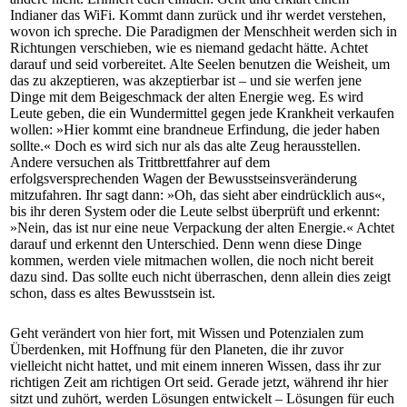
Indianer das WiFi. Kommt dann zurück und ihr werdet verstehen,
wovon ich spreche. Die Paradigmen der Menschheit werden sich in
Richtungen verschieben, wie es niemand gedacht hätte. Achtet
darauf und seid vorbereitet. Alte Seelen benutzen die Weisheit, um
das zu akzeptieren, was akzeptierbar ist – und sie werfen jene
Dinge mit dem Beigeschmack der alten Energie weg. Es wird
Leute geben, die ein Wundermittel gegen jede Krankheit verkaufen
wollen: »Hier kommt eine brandneue Erfindung, die jeder haben
sollte.« Doch es wird sich nur als das alte Zeug herausstellen.
Andere versuchen als Trittbrettfahrer auf dem
erfolgsversprechenden Wagen der Bewusstseinsveränderung
mitzufahren. Ihr sagt dann: »Oh, das sieht aber eindrücklich aus«,
bis ihr deren System oder die Leute selbst überprüft und erkennt:
»Nein, das ist nur eine neue Verpackung der alten Energie.« Achtet
darauf und erkennt den Unterschied. Denn wenn diese Dinge
kommen, werden viele mitmachen wollen, die noch nicht bereit
dazu sind. Das sollte euch nicht überraschen, denn allein dies zeigt
schon, dass es altes Bewusstsein ist.
Geht verändert von hier fort, mit Wissen und Potenzialen zum
Überdenken, mit Hoffnung für den Planeten, die ihr zuvor
vielleicht nicht hattet, und mit einem inneren Wissen, dass ihr zur
richtigen Zeit am richtigen Ort seid. Gerade jetzt, während ihr hier
sitzt und zuhört, werden Lösungen entwickelt – Lösungen für euch