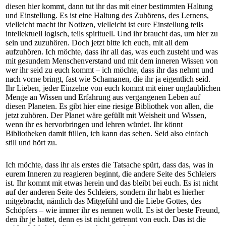
diesen hier kommt, dann tut ihr das mit einer bestimmten Haltung
und Einstellung. Es ist eine Haltung des Zuhörens, des Lernens,
vielleicht macht ihr Notizen, vielleicht ist eure Einstellung teils
intellektuell logisch, teils spirituell. Und ihr braucht das, um hier zu
sein und zuzuhören. Doch jetzt bitte ich euch, mit all dem
aufzuhören. Ich möchte, dass ihr all das, was euch zusteht und was
mit gesundem Menschenverstand und mit dem inneren Wissen von
wer ihr seid zu euch kommt – ich möchte, dass ihr das nehmt und
nach vorne bringt, fast wie Schamanen, die ihr ja eigentlich seid.
Ihr Lieben, jeder Einzelne von euch kommt mit einer unglaublichen
Menge an Wissen und Erfahrung aus vergangenen Leben auf
diesen Planeten. Es gibt hier eine riesige Bibliothek von allen, die
jetzt zuhören. Der Planet wäre gefüllt mit Weisheit und Wissen,
wenn ihr es hervorbringen und lehren würdet. Ihr könnt
Bibliotheken damit füllen, ich kann das sehen. Seid also einfach
still und hört zu.
Ich möchte, dass ihr als erstes die Tatsache spürt, dass das, was in
eurem Inneren zu reagieren beginnt, die andere Seite des Schleiers
ist. Ihr kommt mit etwas herein und das bleibt bei euch. Es ist nicht
auf der anderen Seite des Schleiers, sondern ihr habt es hierher
mitgebracht, nämlich das Mitgefühl und die Liebe Gottes, des
Schöpfers – wie immer ihr es nennen wollt. Es ist der beste Freund,
den ihr je hattet, denn es ist nicht getrennt von euch. Das ist die