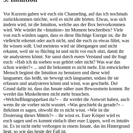
Vor Kurzem gaben wir euch ein Channeling, auf das ich nochmals
zurückkommen möchte, weil es nicht alle hörten. Etwas, was sich
ändern wird, ist die Intuition, welche aus der Box hervorkommen
wird. Wie würdet ihr »Intuition« im Moment beschreiben? Viele
von euch würden sagen, dass es diese flüchtige Energie ist, die ihr
vielleicht erkennt oder auch nicht, und die euch zu etwas führt, was
ihr wissen sollt. Und meistens wird sie übergangen und nicht
erkannt, weil sie so flüchtig ist und nicht vor euch sitzt, damit ihr
sie analysieren könnt. Sie saust durch euren Verstand und ihr fragt
euch: »Hab ich da soeben was gehört oder nicht? Was war das
schon wieder?« ... und ihr bekommt es nicht mehr. Ein entwickelter
Mensch beginnt die Intuition zu benutzen und diese wird
langsamer, das heißt, sie bewegt sich langsamer, sodass ihr sie
erfassen und analysieren könnt und wisst, was geschieht. Der
Grund dafür ist, dass das Innate näher zum Bewusstsein kommt. Ihr
werdet das Muskeltesten nicht mehr brauchen.
»WelcheBlutgruppehast du?« – ihr werdet die Antwort haben, auch
wenn ihr sie vorher nicht wusstet. »Was geschieht da gerade?« –
ihrkönnt es sagen, obwohl ihr es nicht wisst. »Wie ist die
Dosierung dieses Mittels?« – ihr wisst es. Euer Körper wird es
euch sagen und es kommt einfach über eure Lippen, weil es intuitiv
ist. Es ist nicht mehr verborgen in einem Innate, das im Hintergrund
liegt, so wie das heute der Fall ist.