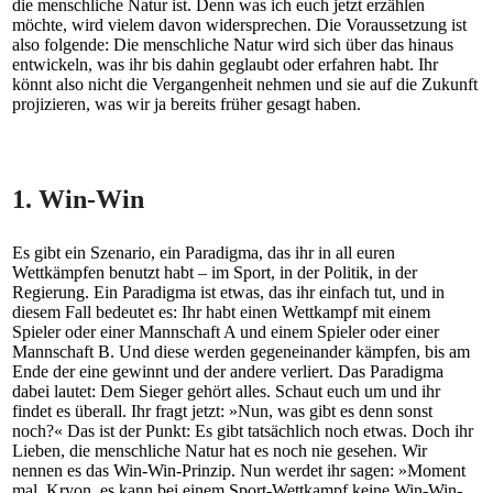
die menschliche Natur ist. Denn was ich euch jetzt erzählen
möchte, wird vielem davon widersprechen. Die Voraussetzung ist
also folgende: Die menschliche Natur wird sich über das hinaus
entwickeln, was ihr bis dahin geglaubt oder erfahren habt. Ihr
könnt also nicht die Vergangenheit nehmen und sie auf die Zukunft
projizieren, was wir ja bereits früher gesagt haben.
1. Win-Win
Es gibt ein Szenario, ein Paradigma, das ihr in all euren
Wettkämpfen benutzt habt – im Sport, in der Politik, in der
Regierung. Ein Paradigma ist etwas, das ihr einfach tut, und in
diesem Fall bedeutet es: Ihr habt einen Wettkampf mit einem
Spieler oder einer Mannschaft A und einem Spieler oder einer
Mannschaft B. Und diese werden gegeneinander kämpfen, bis am
Ende der eine gewinnt und der andere verliert. Das Paradigma
dabei lautet: Dem Sieger gehört alles. Schaut euch um und ihr
findet es überall. Ihr fragt jetzt: »Nun, was gibt es denn sonst
noch?« Das ist der Punkt: Es gibt tatsächlich noch etwas. Doch ihr
Lieben, die menschliche Natur hat es noch nie gesehen. Wir
nennen es das Win-Win-Prinzip. Nun werdet ihr sagen: »Moment
mal, Kryon, es kann bei einem Sport-Wettkampf keine Win-Win-