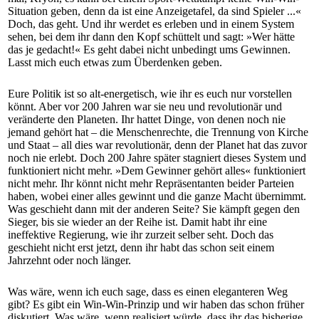
Situation geben, denn da ist eine Anzeigetafel, da sind Spieler ...«
Doch, das geht. Und ihr werdet es erleben und in einem System
sehen, bei dem ihr dann den Kopf schüttelt und sagt: »Wer hätte
das je gedacht!« Es geht dabei nicht unbedingt ums Gewinnen.
Lasst mich euch etwas zum Überdenken geben.
Eure Politik ist so alt-energetisch, wie ihr es euch nur vorstellen
könnt. Aber vor 200 Jahren war sie neu und revolutionär und
veränderte den Planeten. Ihr hattet Dinge, von denen noch nie
jemand gehört hat – die Menschenrechte, die Trennung von Kirche
und Staat – all dies war revolutionär, denn der Planet hat das zuvor
noch nie erlebt. Doch 200 Jahre später stagniert dieses System und
funktioniert nicht mehr. »Dem Gewinner gehört alles« funktioniert
nicht mehr. Ihr könnt nicht mehr Repräsentanten beider Parteien
haben, wobei einer alles gewinnt und die ganze Macht übernimmt.
Was geschieht dann mit der anderen Seite? Sie kämpft gegen den
Sieger, bis sie wieder an der Reihe ist. Damit habt ihr eine
ineffektive Regierung, wie ihr zurzeit selber seht. Doch das
geschieht nicht erst jetzt, denn ihr habt das schon seit einem
Jahrzehnt oder noch länger.
Was wäre, wenn ich euch sage, dass es einen eleganteren Weg
gibt? Es gibt ein Win-Win-Prinzip und wir haben das schon früher
diskutiert. Was wäre, wenn realisiert würde, dass ihr das bisherige