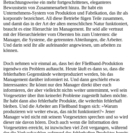
Betrachtungsweise ein mehr fortgeschrittenes, eleganteres
Bewusstsein von Zusammenarbeit hinzu. Ihr habt ein
Unternehmens-System von Produktion und Fabrikation, das ihr als
korporativ bezeichnet. All diese Betriebe fügen Teile zusammen,
und damit das in der Art der alten menschlichen Natur funktioniert,
braucht es eine Hierarchie im Management. Ihr seid alle vertraut
mit der Hierarchieleiter vom Obersten bis zum Untersten: die
Manager, die Systeme, die getrennten Abteilungen, die Arbeiter.
Und darin seid ihr alle aufeinander angewiesen, um arbeiten zu
können.
Doch nehmen wir einmal an, dass bei der Fließband-Produktion
irgendwo ein Problem auftaucht. Heute läuft es dann so, dass die
fehlerhaften Gegenstände weiterproduziert werden, bis das
Management darüber informiert ist. Und dann geschieht etwas
Interessantes: Ihr könnt nur den Manager direkt über euch
informieren, der aber vielleicht nichts weiter unternimmt, weil sein
Vorgesetzter über ihm keinerlei Probleme zugestellt haben möchte.
Ihr habt dann also fehlerhafte Produkte, die weiterhin fehlerhaft
bleiben. Und die Arbeiter am Fließband fragen sich: »Warum
produzieren wir weiter etwas, das nicht funktioniert?« Jener
Manager wird nicht mit seinem Vorgesetzten sprechen und so wird
dieser nie davon hören. Doch auch wenn die Information den
Vorgesetzten erreicht, ist inzwischen viel Zeit vergangen, während
der die Verkaufszahlen aufgrund des fehlerhaften Produktes bereits