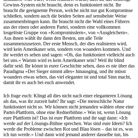
Gewinn-System nicht braucht, denn es funktioniert nicht. Ihr
braucht die geeignetste Person, welche nicht nur gut Kompromisse
schließen, sondern auch die beiden Seiten auf sensibelste Weise
zusammenbringen kann. Ihr braucht nicht die Wahl eines Führers
aus der einen oder anderen Partei, sondern eine vollkommen
losgelöste Gruppe von »Kompromisslern«, von »Ausgleichern«.
Aus ihnen wählt ihr dann den Besten, um alle Teile
zusammenzusetzen. Der erste Mensch, der dies realisieren wird,
wird kein Amerikaner sein, sondern von woanders kommen. Und
ihr werdet es sehen und sagen: »Oh, das funktioniert vielleicht auch
bei uns.« Warum wird es kein Amerikaner sein? Weil ihr blind
dafür seid. Ihr könnt in eurer Geschichte sehen, dass es nie über das
Paradigma »Der Sieger nimmt alles« hinausging, und ihr müsst
woanders etwas sehen, das viel eleganter ist und total Sinn macht,
damit ihr es auch bei euch anwendet.
Ich frage euch: Klingt all dies nicht nach einer eleganteren Lösung
als das, was ihr zurzeit habt? Ihr sagt: »Die menschliche Natur
funktioniert nicht so. Wir können nicht jemanden wählen ohne eine
Partei-Plattform, ohne eine Rednerbühne.« Was ist, wenn Lösung
eure Plattform ist? Das ist eure Plattform und ihr sagt dann: »Ich
werde auf der Lösungs-Bühne sprechen. Was sind eure Ideen? Ich
werde die Probleme zwischen Rot und Blau lösen – das ist es, was
ich tun werde.« Und dann wird jemand anderer dasselbe tun, bis