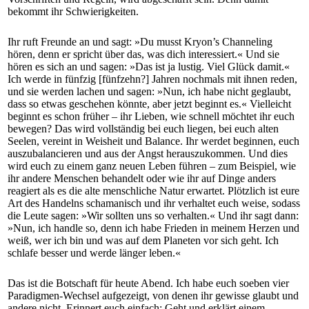
bekommt ihr Schwierigkeiten.
Ihr ruft Freunde an und sagt: »Du musst Kryon’s Channeling
hören, denn er spricht über das, was dich interessiert.« Und sie
hören es sich an und sagen: »Das ist ja lustig. Viel Glück damit.«
Ich werde in fünfzig [fünfzehn?] Jahren nochmals mit ihnen reden,
und sie werden lachen und sagen: »Nun, ich habe nicht geglaubt,
dass so etwas geschehen könnte, aber jetzt beginnt es.« Vielleicht
beginnt es schon früher – ihr Lieben, wie schnell möchtet ihr euch
bewegen? Das wird vollständig bei euch liegen, bei euch alten
Seelen, vereint in Weisheit und Balance. Ihr werdet beginnen, euch
auszubalancieren und aus der Angst herauszukommen. Und dies
wird euch zu einem ganz neuen Leben führen – zum Beispiel, wie
ihr andere Menschen behandelt oder wie ihr auf Dinge anders
reagiert als es die alte menschliche Natur erwartet. Plötzlich ist eure
Art des Handelns schamanisch und ihr verhaltet euch weise, sodass
die Leute sagen: »Wir sollten uns so verhalten.« Und ihr sagt dann:
»Nun, ich handle so, denn ich habe Frieden in meinem Herzen und
weiß, wer ich bin und was auf dem Planeten vor sich geht. Ich
schlafe besser und werde länger leben.«
Das ist die Botschaft für heute Abend. Ich habe euch soeben vier
Paradigmen-Wechsel aufgezeigt, von denen ihr gewisse glaubt und
andere nicht. Erinnert euch einfach: Geht und erklärt einem