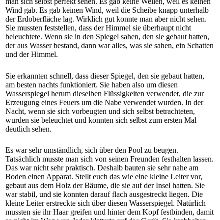
man sich selbst perfekt sehen. Es gab keine Wellen, weil es keinen
Wind gab. Es gab keinen Wind, weil die Scheibe knapp unterhalb
der Erdoberfläche lag. Wirklich gut konnte man aber nicht sehen.
Sie mussten feststellen, dass der Himmel sie überhaupt nicht
beleuchtete. Wenn sie in den Spiegel sahen, den sie gebaut hatten,
der aus Wasser bestand, dann war alles, was sie sahen, ein Schatten
und der Himmel.
Sie erkannten schnell, dass dieser Spiegel, den sie gebaut hatten,
am besten nachts funktioniert. Sie haben also um diesen
Wasserspiegel herum dieselben Flüssigkeiten verwendet, die zur
Erzeugung eines Feuers um die Nabe verwendet wurden. In der
Nacht, wenn sie sich vorbeugten und sich selbst betrachteten,
wurden sie beleuchtet und konnten sich selbst zum ersten Mal
deutlich sehen.
Es war sehr umständlich, sich über den Pool zu beugen.
Tatsächlich musste man sich von seinen Freunden festhalten lassen.
Das war nicht sehr praktisch. Deshalb bauten sie sehr nahe am
Boden einen Apparat. Stellt euch das wie eine kleine Leiter vor,
gebaut aus dem Holz der Bäume, die sie auf der Insel hatten. Sie
war stabil, und sie konnten darauf flach ausgestreckt liegen. Die
kleine Leiter erstreckte sich über diesen Wasserspiegel. Natürlich
mussten sie ihr Haar greifen und hinter dem Kopf festbinden, damit