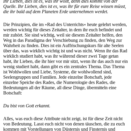
Ihr Lieben, dies ist es, was ihr wollt, denn dies kommt von der
Quelle. Ihr Lieben, dies ist es, was ihr für eure Reise wissen müsst,
die ihr bald auf dem Planeten Erde unternehmen werdet.
Die Prinzipien, die im »Rad des Unterrichts« heute gelehrt werden,
werden wichtig für dieses Zeitalter, in dem ihr euch befindet und
mir zuhört. Sie sind wichtig, weil sie diesem Zeitalter helfen, den
Weg in das Paradigma der Verschiebung zu finden, den Weg zur
Wahrheit zu finden. Dies ist ein Auffrischungskurs für alte Seelen
über das, was wirklich wichtig ist und was nicht. Wenn ihr das Rad
wirklich studiert habt, was ihr während dieser zwei Tage getan
habt, ihr Lieben, die ihr hier vor mir sitzt, wenn ihr das auch nur ein
wenig studiert habt, dann gibt es ein zentrales Thema. Das Thema
ist Wohlwollen und Liebe, Systeme, die wohlwollend sind,
Seelengruppen und Familien. Jede einzelne Botschaft, jede
einzelne Speiche des Rades, die Numerologie des Rades, die
Bedeutungen all der Räume, all diese Dinge, übermitteln eine
Botschaft:
Du bist von Gott erkannt.
Alles, was euch diese Attribute nicht zeigt, ist für diese Zeit nicht
von Bedeutung. Lasst euch nicht von denen täuschen, die zu euch
kommen mit Vorstellungen von Düsternis und Finsternis und