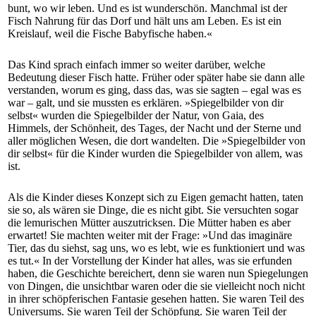
bunt, wo wir leben. Und es ist wunderschön. Manchmal ist der
Fisch Nahrung für das Dorf und hält uns am Leben. Es ist ein
Kreislauf, weil die Fische Babyfische haben.«
Das Kind sprach einfach immer so weiter darüber, welche
Bedeutung dieser Fisch hatte. Früher oder später habe sie dann alle
verstanden, worum es ging, dass das, was sie sagten – egal was es
war – galt, und sie mussten es erklären. »Spiegelbilder von dir
selbst« wurden die Spiegelbilder der Natur, von Gaia, des
Himmels, der Schönheit, des Tages, der Nacht und der Sterne und
aller möglichen Wesen, die dort wandelten. Die »Spiegelbilder von
dir selbst« für die Kinder wurden die Spiegelbilder von allem, was
ist.
Als die Kinder dieses Konzept sich zu Eigen gemacht hatten, taten
sie so, als wären sie Dinge, die es nicht gibt. Sie versuchten sogar
die lemurischen Mütter auszutricksen. Die Mütter haben es aber
erwartet! Sie machten weiter mit der Frage: »Und das imaginäre
Tier, das du siehst, sag uns, wo es lebt, wie es funktioniert und was
es tut.« In der Vorstellung der Kinder hat alles, was sie erfunden
haben, die Geschichte bereichert, denn sie waren nun Spiegelungen
von Dingen, die unsichtbar waren oder die sie vielleicht noch nicht
in ihrer schöpferischen Fantasie gesehen hatten. Sie waren Teil des
Universums. Sie waren Teil der Schöpfung. Sie waren Teil der