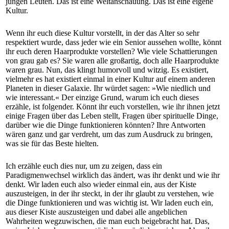
jungen Leuten. Das ist eine Weltanschauung. Das ist eine eigene
Kultur.
Wenn ihr euch diese Kultur vorstellt, in der das Alter so sehr
respektiert wurde, dass jeder wie ein Senior aussehen wollte, könnt
ihr euch deren Haarprodukte vorstellen? Wie viele Schattierungen
von grau gab es? Sie waren alle großartig, doch alle Haarprodukte
waren grau. Nun, das klingt humorvoll und witzig. Es existiert,
vielmehr es hat existiert einmal in einer Kultur auf einem anderen
Planeten in dieser Galaxie. Ihr würdet sagen: »Wie niedlich und
wie interessant.« Der einzige Grund, warum ich euch dieses
erzähle, ist folgender. Könnt ihr euch vorstellen, wie ihr ihnen jetzt
einige Fragen über das Leben stellt, Fragen über spirituelle Dinge,
darüber wie die Dinge funktionieren könnten? Ihre Antworten
wären ganz und gar verdreht, um das zum Ausdruck zu bringen,
was sie für das Beste hielten.
Ich erzähle euch dies nur, um zu zeigen, dass ein
Paradigmenwechsel wirklich das ändert, was ihr denkt und wie ihr
denkt. Wir laden euch also wieder einmal ein, aus der Kiste
auszusteigen, in der ihr steckt, in der ihr glaubt zu verstehen, wie
die Dinge funktionieren und was wichtig ist. Wir laden euch ein,
aus dieser Kiste auszusteigen und dabei alle angeblichen
Wahrheiten wegzuwischen, die man euch beigebracht hat. Das,