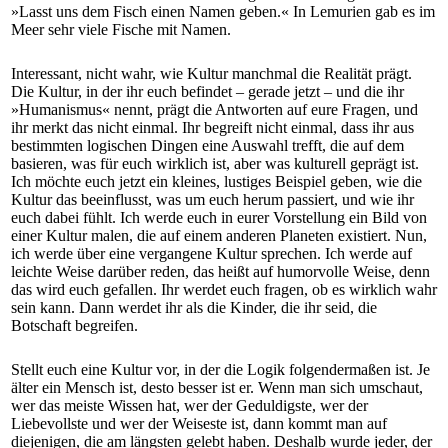
»Lasst uns dem Fisch einen Namen geben.« In Lemurien gab es im
Meer sehr viele Fische mit Namen.
Interessant, nicht wahr, wie Kultur manchmal die Realität prägt.
Die Kultur, in der ihr euch befindet – gerade jetzt – und die ihr
»Humanismus« nennt, prägt die Antworten auf eure Fragen, und
ihr merkt das nicht einmal. Ihr begreift nicht einmal, dass ihr aus
bestimmten logischen Dingen eine Auswahl trefft, die auf dem
basieren, was für euch wirklich ist, aber was kulturell geprägt ist.
Ich möchte euch jetzt ein kleines, lustiges Beispiel geben, wie die
Kultur das beeinflusst, was um euch herum passiert, und wie ihr
euch dabei fühlt. Ich werde euch in eurer Vorstellung ein Bild von
einer Kultur malen, die auf einem anderen Planeten existiert. Nun,
ich werde über eine vergangene Kultur sprechen. Ich werde auf
leichte Weise darüber reden, das heißt auf humorvolle Weise, denn
das wird euch gefallen. Ihr werdet euch fragen, ob es wirklich wahr
sein kann. Dann werdet ihr als die Kinder, die ihr seid, die
Botschaft begreifen.
Stellt euch eine Kultur vor, in der die Logik folgendermaßen ist. Je
älter ein Mensch ist, desto besser ist er. Wenn man sich umschaut,
wer das meiste Wissen hat, wer der Geduldigste, wer der
Liebevollste und wer der Weiseste ist, dann kommt man auf
diejenigen, die am längsten gelebt haben. Deshalb wurde jeder, der