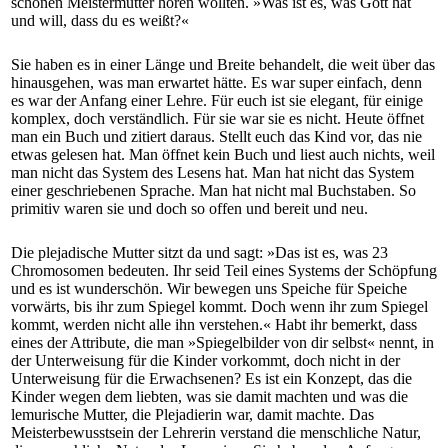
schönen Meistermutter hören wollten. »Was ist es, was Gott hat
und will, dass du es weißt?«
Sie haben es in einer Länge und Breite behandelt, die weit über das
hinausgehen, was man erwartet hätte. Es war super einfach, denn
es war der Anfang einer Lehre. Für euch ist sie elegant, für einige
komplex, doch verständlich. Für sie war sie es nicht. Heute öffnet
man ein Buch und zitiert daraus. Stellt euch das Kind vor, das nie
etwas gelesen hat. Man öffnet kein Buch und liest auch nichts, weil
man nicht das System des Lesens hat. Man hat nicht das System
einer geschriebenen Sprache. Man hat nicht mal Buchstaben. So
primitiv waren sie und doch so offen und bereit und neu.
Die plejadische Mutter sitzt da und sagt: »Das ist es, was 23
Chromosomen bedeuten. Ihr seid Teil eines Systems der Schöpfung
und es ist wunderschön. Wir bewegen uns Speiche für Speiche
vorwärts, bis ihr zum Spiegel kommt. Doch wenn ihr zum Spiegel
kommt, werden nicht alle ihn verstehen.« Habt ihr bemerkt, dass
eines der Attribute, die man »Spiegelbilder von dir selbst« nennt, in
der Unterweisung für die Kinder vorkommt, doch nicht in der
Unterweisung für die Erwachsenen? Es ist ein Konzept, das die
Kinder wegen dem liebten, was sie damit machten und was die
lemurische Mutter, die Plejadierin war, damit machte. Das
Meisterbewusstsein der Lehrerin verstand die menschliche Natur,