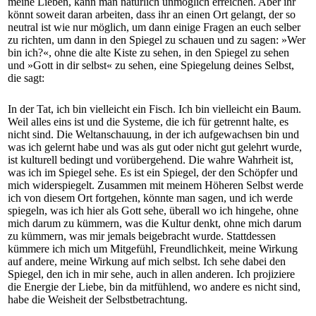
meine Lieben, kann man natürlich unmöglich erreichen. Aber ihr
könnt soweit daran arbeiten, dass ihr an einen Ort gelangt, der so
neutral ist wie nur möglich, um dann einige Fragen an euch selber
zu richten, um dann in den Spiegel zu schauen und zu sagen: »Wer
bin ich?«, ohne die alte Kiste zu sehen, in den Spiegel zu sehen
und »Gott in dir selbst« zu sehen, eine Spiegelung deines Selbst,
die sagt:
In der Tat, ich bin vielleicht ein Fisch. Ich bin vielleicht ein Baum.
Weil alles eins ist und die Systeme, die ich für getrennt halte, es
nicht sind. Die Weltanschauung, in der ich aufgewachsen bin und
was ich gelernt habe und was als gut oder nicht gut gelehrt wurde,
ist kulturell bedingt und vorübergehend. Die wahre Wahrheit ist,
was ich im Spiegel sehe. Es ist ein Spiegel, der den Schöpfer und
mich widerspiegelt. Zusammen mit meinem Höheren Selbst werde
ich von diesem Ort fortgehen, könnte man sagen, und ich werde
spiegeln, was ich hier als Gott sehe, überall wo ich hingehe, ohne
mich darum zu kümmern, was die Kultur denkt, ohne mich darum
zu kümmern, was mir jemals beigebracht wurde. Stattdessen
kümmere ich mich um Mitgefühl, Freundlichkeit, meine Wirkung
auf andere, meine Wirkung auf mich selbst. Ich sehe dabei den
Spiegel, den ich in mir sehe, auch in allen anderen. Ich projiziere
die Energie der Liebe, bin da mitfühlend, wo andere es nicht sind,
habe die Weisheit der Selbstbetrachtung.