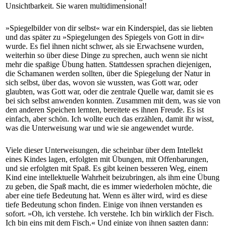
Unsichtbarkeit. Sie waren multidimensional!
»Spiegelbilder von dir selbst« war ein Kinderspiel, das sie liebten
und das später zu »Spiegelungen des Spiegels von Gott in dir«
wurde. Es fiel ihnen nicht schwer, als sie Erwachsene wurden,
weiterhin so über diese Dinge zu sprechen, auch wenn sie nicht
mehr die spaßige Übung hatten. Stattdessen sprachen diejenigen,
die Schamanen werden sollten, über die Spiegelung der Natur in
sich selbst, über das, wovon sie wussten, was Gott war, oder
glaubten, was Gott war, oder die zentrale Quelle war, damit sie es
bei sich selbst anwenden konnten. Zusammen mit dem, was sie von
den anderen Speichen lernten, bereitete es ihnen Freude. Es ist
einfach, aber schön. Ich wollte euch das erzählen, damit ihr wisst,
was die Unterweisung war und wie sie angewendet wurde.
Viele dieser Unterweisungen, die scheinbar über dem Intellekt
eines Kindes lagen, erfolgten mit Übungen, mit Offenbarungen,
und sie erfolgten mit Spaß. Es gibt keinen besseren Weg, einem
Kind eine intellektuelle Wahrheit beizubringen, als ihm eine Übung
zu geben, die Spaß macht, die es immer wiederholen möchte, die
aber eine tiefe Bedeutung hat. Wenn es älter wird, wird es diese
tiefe Bedeutung schon finden. Einige von ihnen verstanden es
sofort. »Oh, ich verstehe. Ich verstehe. Ich bin wirklich der Fisch.
Ich bin eins mit dem Fisch.« Und einige von ihnen sagten dann: