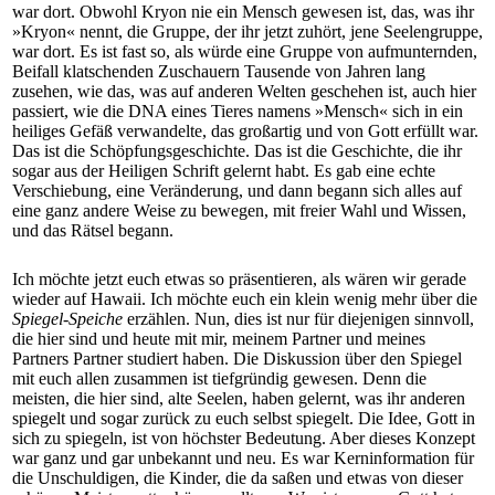
war dort. Obwohl Kryon nie ein Mensch gewesen ist, das, was ihr
»Kryon« nennt, die Gruppe, der ihr jetzt zuhört, jene Seelengruppe,
war dort. Es ist fast so, als würde eine Gruppe von aufmunternden,
Beifall klatschenden Zuschauern Tausende von Jahren lang
zusehen, wie das, was auf anderen Welten geschehen ist, auch hier
passiert, wie die DNA eines Tieres namens »Mensch« sich in ein
heiliges Gefäß verwandelte, das großartig und von Gott erfüllt war.
Das ist die Schöpfungsgeschichte. Das ist die Geschichte, die ihr
sogar aus der Heiligen Schrift gelernt habt. Es gab eine echte
Verschiebung, eine Veränderung, und dann begann sich alles auf
eine ganz andere Weise zu bewegen, mit freier Wahl und Wissen,
und das Rätsel begann.
Ich möchte jetzt euch etwas so präsentieren, als wären wir gerade
wieder auf Hawaii. Ich möchte euch ein klein wenig mehr über die
Spiegel-Speiche
erzählen. Nun, dies ist nur für diejenigen sinnvoll,
die hier sind und heute mit mir, meinem Partner und meines
Partners Partner studiert haben. Die Diskussion über den Spiegel
mit euch allen zusammen ist tiefgründig gewesen. Denn die
meisten, die hier sind, alte Seelen, haben gelernt, was ihr anderen
spiegelt und sogar zurück zu euch selbst spiegelt. Die Idee, Gott in
sich zu spiegeln, ist von höchster Bedeutung. Aber dieses Konzept
war ganz und gar unbekannt und neu. Es war Kerninformation für
die Unschuldigen, die Kinder, die da saßen und etwas von dieser