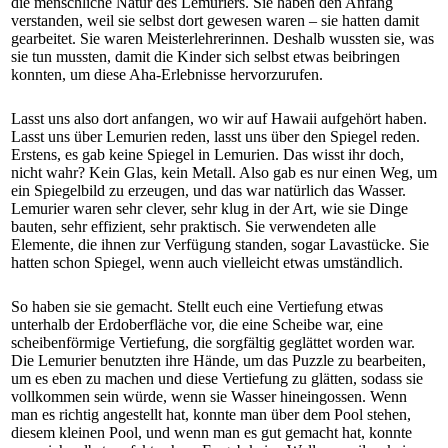
die menschliche Natur des Lemuriers. Sie haben den Anfang
verstanden, weil sie selbst dort gewesen waren – sie hatten damit
gearbeitet. Sie waren Meisterlehrerinnen. Deshalb wussten sie, was
sie tun mussten, damit die Kinder sich selbst etwas beibringen
konnten, um diese Aha-Erlebnisse hervorzurufen.
Lasst uns also dort anfangen, wo wir auf Hawaii aufgehört haben.
Lasst uns über Lemurien reden, lasst uns über den Spiegel reden.
Erstens, es gab keine Spiegel in Lemurien. Das wisst ihr doch,
nicht wahr? Kein Glas, kein Metall. Also gab es nur einen Weg, um
ein Spiegelbild zu erzeugen, und das war natürlich das Wasser.
Lemurier waren sehr clever, sehr klug in der Art, wie sie Dinge
bauten, sehr effizient, sehr praktisch. Sie verwendeten alle
Elemente, die ihnen zur Verfügung standen, sogar Lavastücke. Sie
hatten schon Spiegel, wenn auch vielleicht etwas umständlich.
So haben sie sie gemacht. Stellt euch eine Vertiefung etwas
unterhalb der Erdoberfläche vor, die eine Scheibe war, eine
scheibenförmige Vertiefung, die sorgfältig geglättet worden war.
Die Lemurier benutzten ihre Hände, um das Puzzle zu bearbeiten,
um es eben zu machen und diese Vertiefung zu glätten, sodass sie
vollkommen sein würde, wenn sie Wasser hineingossen. Wenn
man es richtig angestellt hat, konnte man über dem Pool stehen,
diesem kleinen Pool, und wenn man es gut gemacht hat, konnte