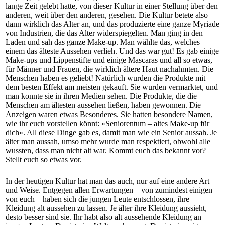
lange Zeit gelebt hatte, von dieser Kultur in einer Stellung über den
anderen, weit über den anderen, gesehen. Die Kultur betete also
dann wirklich das Alter an, und das produzierte eine ganze Myriade
von Industrien, die das Alter widerspiegelten. Man ging in den
Laden und sah das ganze Make-up. Man wählte das, welches
einem das älteste Aussehen verlieh. Und das war gut! Es gab einige
Make-ups und Lippenstifte und einige Mascaras und all so etwas,
für Männer und Frauen, die wirklich ältere Haut nachahmten. Die
Menschen haben es geliebt! Natürlich wurden die Produkte mit
dem besten Effekt am meisten gekauft. Sie wurden vermarktet, und
man konnte sie in ihren Medien sehen. Die Produkte, die die
Menschen am ältesten aussehen ließen, haben gewonnen. Die
Anzeigen waren etwas Besonderes. Sie hatten besondere Namen,
wie ihr euch vorstellen könnt: »Seniorentum – altes Make-up für
dich«. All diese Dinge gab es, damit man wie ein Senior aussah. Je
älter man aussah, umso mehr wurde man respektiert, obwohl alle
wussten, dass man nicht alt war. Kommt euch das bekannt vor?
Stellt euch so etwas vor.
In der heutigen Kultur hat man das auch, nur auf eine andere Art
und Weise. Entgegen allen Erwartungen – von zumindest einigen
von euch – haben sich die jungen Leute entschlossen, ihre
Kleidung alt aussehen zu lassen. Je älter ihre Kleidung aussieht,
desto besser sind sie. Ihr habt also alt aussehende Kleidung an