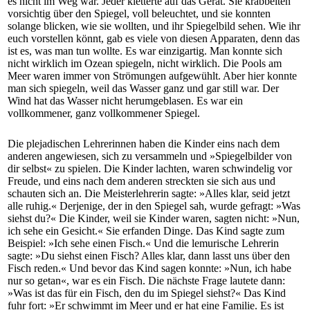
es nicht im Weg war. Jeder kletterte auf das Gerät. Sie krabbelten
vorsichtig über den Spiegel, voll beleuchtet, und sie konnten
solange blicken, wie sie wollten, und ihr Spiegelbild sehen. Wie ihr
euch vorstellen könnt, gab es viele von diesen Apparaten, denn das
ist es, was man tun wollte. Es war einzigartig. Man konnte sich
nicht wirklich im Ozean spiegeln, nicht wirklich. Die Pools am
Meer waren immer von Strömungen aufgewühlt. Aber hier konnte
man sich spiegeln, weil das Wasser ganz und gar still war. Der
Wind hat das Wasser nicht herumgeblasen. Es war ein
vollkommener, ganz vollkommener Spiegel.
Die plejadischen Lehrerinnen haben die Kinder eins nach dem
anderen angewiesen, sich zu versammeln und »Spiegelbilder von
dir selbst« zu spielen. Die Kinder lachten, waren schwindelig vor
Freude, und eins nach dem anderen streckten sie sich aus und
schauten sich an. Die Meisterlehrerin sagte: »Alles klar, seid jetzt
alle ruhig.« Derjenige, der in den Spiegel sah, wurde gefragt: »Was
siehst du?« Die Kinder, weil sie Kinder waren, sagten nicht: »Nun,
ich sehe ein Gesicht.« Sie erfanden Dinge. Das Kind sagte zum
Beispiel: »Ich sehe einen Fisch.« Und die lemurische Lehrerin
sagte: »Du siehst einen Fisch? Alles klar, dann lasst uns über den
Fisch reden.« Und bevor das Kind sagen konnte: »Nun, ich habe
nur so getan«, war es ein Fisch. Die nächste Frage lautete dann:
»Was ist das für ein Fisch, den du im Spiegel siehst?« Das Kind
fuhr fort: »Er schwimmt im Meer und er hat eine Familie. Es ist