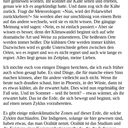
hier gemessen worden. Ihr konntet die Kälte sehen und erleben,
genau wie ich es angekündigt hatte. Und dann zog sich die Kälte
zurück. Fragt die Meteorologen: »Nun, wird der Polarwirbel
zurückkehren?« Sie werden aber nur unschlüssig von einem Bein
auf das andere wechseln, weil sie es nicht wissen. Die gängige
Meinung wird sagen: »Nein, es ist einfach passiert.« Aber sie
wissen es besser, denn der Klimawandel beginnt sich auf sehr
dramatische Art und Weise zu präsentieren. Die heißesten Orte
werden immer heißer. Die kühlsten Orte werden immer kühler.
Dazwischen wird es große Unterschiede geben zwischen den
Orten, wo es regnet und wo es nicht regnet und auch wie lange es
regnet. Alles liegt genau im Zeitplan, meine Lieben.
Ich möchte euch von einigen Dingen berichten, die ich euch früher
auch schon gesagt habe. Es sind Dinge, die für manche einen Sinn
machen können, aber für andere vielleicht auch nicht. Wenn ihr
heute nach draußen schaut, hier in Phoenix, in der Wüste, dann ist
es etwas kühler, als ihr erwartet habt. Dies wird nun regelmäßig der
Fall sein. Und im Sommer – seid ihr bereit? – etwas wärmer, als ihr
erwartet habt. Das ist die Erde, die sich bewegt und beginnt, sich
auf einen neuen Zyklus vorzubereiten.
Es gibt einige mikroklimatische Zonen auf dieser Erde, die solche
Zyklen durchlaufen. Die Indigenen, solange sie hier gewesen sind,
haben etwas, das man Oralität nennt. Oralität ist das Studium und