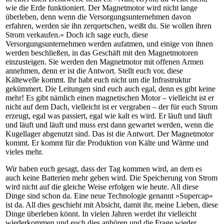
wie die Erde funktioniert. Der Magnetmotor wird nicht lange
überleben, denn wenn die Versorgungsunternehmen davon
erfahren, werden sie ihn zerquetschen, weißt du. Sie wollen ihren
Strom verkaufen.« Doch ich sage euch, diese
Versorgungsunternehmen werden aufatmen, und einige von ihnen
werden beschließen, in das Geschäft mit den Magnetmotoren
einzusteigen. Sie werden den Magnetmotor mit offenen Armen
annehmen, denn er ist die Antwort. Stellt euch vor, diese
Kältewelle kommt. Ihr habt euch nicht um die Infrastruktur
gekümmert. Die Leitungen sind euch auch egal, denn es gibt keine
mehr! Es gibt nämlich einen magnetischen Motor – vielleicht ist er
nicht auf dem Dach, vielleicht ist er vergraben – der für euch Strom
erzeugt, egal was passiert, egal wie kalt es wird. Er läuft und läuft
und läuft und läuft und muss erst dann gewartet werden, wenn die
Kugellager abgenutzt sind. Das ist die Antwort. Der Magnetmotor
kommt. Er kommt für die Produktion von Kälte und Wärme und
vieles mehr.
Wir haben euch gesagt, dass der Tag kommen wird, an dem es
auch keine Batterien mehr geben wird. Die Speicherung von Strom
wird nicht auf die gleiche Weise erfolgen wie heute. All diese
Dinge sind schon da. Eine neue Technologie genannt »Supercap«
ist da. All dies geschieht mit Absicht, damit ihr, meine Lieben, diese
Dinge überleben könnt. In vielen Jahren werdet ihr vielleicht
wiederkommen und euch dies anhören und die Frage wieder