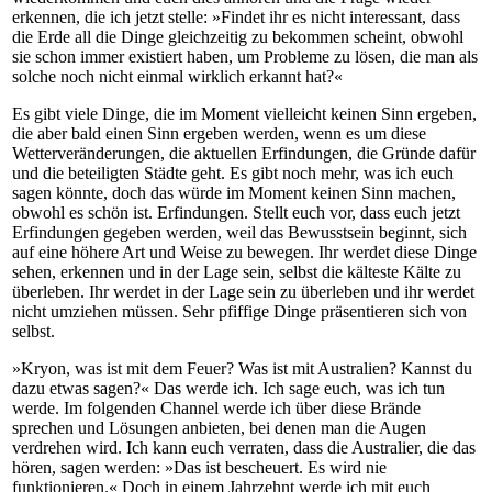
erkennen, die ich jetzt stelle: »Findet ihr es nicht interessant, dass
die Erde all die Dinge gleichzeitig zu bekommen scheint, obwohl
sie schon immer existiert haben, um Probleme zu lösen, die man als
solche noch nicht einmal wirklich erkannt hat?«
Es gibt viele Dinge, die im Moment vielleicht keinen Sinn ergeben,
die aber bald einen Sinn ergeben werden, wenn es um diese
Wetterveränderungen, die aktuellen Erfindungen, die Gründe dafür
und die beteiligten Städte geht. Es gibt noch mehr, was ich euch
sagen könnte, doch das würde im Moment keinen Sinn machen,
obwohl es schön ist. Erfindungen. Stellt euch vor, dass euch jetzt
Erfindungen gegeben werden, weil das Bewusstsein beginnt, sich
auf eine höhere Art und Weise zu bewegen. Ihr werdet diese Dinge
sehen, erkennen und in der Lage sein, selbst die kälteste Kälte zu
überleben. Ihr werdet in der Lage sein zu überleben und ihr werdet
nicht umziehen müssen. Sehr pfiffige Dinge präsentieren sich von
selbst.
»Kryon, was ist mit dem Feuer? Was ist mit Australien? Kannst du
dazu etwas sagen?« Das werde ich. Ich sage euch, was ich tun
werde. Im folgenden Channel werde ich über diese Brände
sprechen und Lösungen anbieten, bei denen man die Augen
verdrehen wird. Ich kann euch verraten, dass die Australier, die das
hören, sagen werden: »Das ist bescheuert. Es wird nie
funktionieren.« Doch in einem Jahrzehnt werde ich mit euch