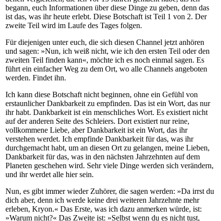
begann, euch Informationen über diese Dinge zu geben, denn das
ist das, was ihr heute erlebt. Diese Botschaft ist Teil 1 von 2. Der
zweite Teil wird im Laufe des Tages folgen.
Für diejenigen unter euch, die sich diesen Channel jetzt anhören
und sagen: »Nun, ich weiß nicht, wie ich den ersten Teil oder den
zweiten Teil finden kann«, möchte ich es noch einmal sagen. Es
führt ein einfacher Weg zu dem Ort, wo alle Channels angeboten
werden. Findet ihn.
Ich kann diese Botschaft nicht beginnen, ohne ein Gefühl von
erstaunlicher Dankbarkeit zu empfinden. Das ist ein Wort, das nur
ihr habt. Dankbarkeit ist ein menschliches Wort. Es existiert nicht
auf der anderen Seite des Schleiers. Dort existiert nur reine,
vollkommene Liebe, aber Dankbarkeit ist ein Wort, das ihr
verstehen werdet. Ich empfinde Dankbarkeit für das, was ihr
durchgemacht habt, um an diesen Ort zu gelangen, meine Lieben,
Dankbarkeit für das, was in den nächsten Jahrzehnten auf dem
Planeten geschehen wird. Sehr viele Dinge werden sich verändern,
und ihr werdet alle hier sein.
Nun, es gibt immer wieder Zuhörer, die sagen werden: »Da irrst du
dich aber, denn ich werde keine drei weiteren Jahrzehnte mehr
erleben, Kryon.« Das Erste, was ich dazu anmerken würde, ist:
»Warum nicht?« Das Zweite ist: »Selbst wenn du es nicht tust,