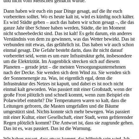
und nicht vom Menschen gemacht wurde.
Dann haben wir euch ein paar Dinge gesagt, auf die ihr euch
vorbereiten solltet. Wo es heute kalt ist, wird es künftig noch kälter.
Es wird Städte geben – auch das haben wir schon gesagt –, die das
ganze Jahr über Schnee haben werden, Städte, die im Moment
nicht schneebedeckt sind. Das ist kalt! Es geht darum, ein anderes
Verständnis von dem zu gewinnen, was das Wetter bewirkt. Das ist
verbunden mit etwas, das gefährlich ist. Das haben wir auch schon
einmal gesagt. Die Gefahr besteht darin, dass ihr nicht darauf
vorbereitet seid, wenn es um eure Infrastruktur geht, insbesondere
um die Elektrizität. Im Augenblick strecken sich auf diesem
Planeten – gerade jetzt – die meisten Versorgungsunternehmen
nach der Decke. Sie wenden sich dem Wind zu. Sie wenden sich
der Sonnenenergie zu. Was, ist eigentlich egal, denn die
Infrastruktur des Netzes ist kaputt, und dabei es ist noch nicht
einmal kalt geworden. Was passiert mit einer Großstadt, wenn der
große Frost plötzlich und schnell kommt, wenn zum Beispiel ein
Polarwirbel entsteht? Die Temperaturen waren so kalt, dass die
Leitungen gefroren, die Masten umgefallen und die Bäume
umgestürzt sind. Nichts konnte sich mehr bewegen. Was passiert
mit einer Kultur, einer Gesellschaft, einer Stadt, wenn gefrierender
Regen plötzlich kommt? Die Antwort ist, dass sie zugrunde gehen.
Das ist es, was passiert. Das ist die Warnung.
Wir haben gesagt, dass etwas kommt, das hilfreich sein wird. Ich