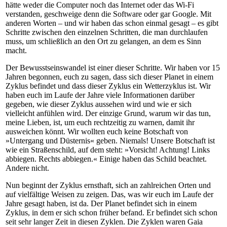
hätte weder die Computer noch das Internet oder das Wi-Fi
verstanden, geschweige denn die Software oder gar Google. Mit
anderen Worten – und wir haben das schon einmal gesagt – es gibt
Schritte zwischen den einzelnen Schritten, die man durchlaufen
muss, um schließlich an den Ort zu gelangen, an dem es Sinn
macht.
Der Bewusstseinswandel ist einer dieser Schritte. Wir haben vor 15
Jahren begonnen, euch zu sagen, dass sich dieser Planet in einem
Zyklus befindet und dass dieser Zyklus ein Wetterzyklus ist. Wir
haben euch im Laufe der Jahre viele Informationen darüber
gegeben, wie dieser Zyklus aussehen wird und wie er sich
vielleicht anfühlen wird. Der einzige Grund, warum wir das tun,
meine Lieben, ist, um euch rechtzeitig zu warnen, damit ihr
ausweichen könnt. Wir wollten euch keine Botschaft von
»Untergang und Düsternis« geben. Niemals! Unsere Botschaft ist
wie ein Straßenschild, auf dem steht: »Vorsicht! Achtung! Links
abbiegen. Rechts abbiegen.« Einige haben das Schild beachtet.
Andere nicht.
Nun beginnt der Zyklus ernsthaft, sich an zahlreichen Orten und
auf vielfältige Weisen zu zeigen. Das, was wir euch im Laufe der
Jahre gesagt haben, ist da. Der Planet befindet sich in einem
Zyklus, in dem er sich schon früher befand. Er befindet sich schon
seit sehr langer Zeit in diesen Zyklen. Die Zyklen waren Gaia