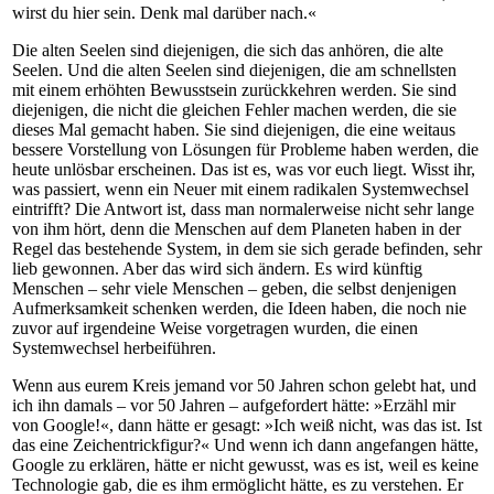
wirst du hier sein. Denk mal darüber nach.«
Die alten Seelen sind diejenigen, die sich das anhören, die alte
Seelen. Und die alten Seelen sind diejenigen, die am schnellsten
mit einem erhöhten Bewusstsein zurückkehren werden. Sie sind
diejenigen, die nicht die gleichen Fehler machen werden, die sie
dieses Mal gemacht haben. Sie sind diejenigen, die eine weitaus
bessere Vorstellung von Lösungen für Probleme haben werden, die
heute unlösbar erscheinen. Das ist es, was vor euch liegt. Wisst ihr,
was passiert, wenn ein Neuer mit einem radikalen Systemwechsel
eintrifft? Die Antwort ist, dass man normalerweise nicht sehr lange
von ihm hört, denn die Menschen auf dem Planeten haben in der
Regel das bestehende System, in dem sie sich gerade befinden, sehr
lieb gewonnen. Aber das wird sich ändern. Es wird künftig
Menschen – sehr viele Menschen – geben, die selbst denjenigen
Aufmerksamkeit schenken werden, die Ideen haben, die noch nie
zuvor auf irgendeine Weise vorgetragen wurden, die einen
Systemwechsel herbeiführen.
Wenn aus eurem Kreis jemand vor 50 Jahren schon gelebt hat, und
ich ihn damals – vor 50 Jahren – aufgefordert hätte: »Erzähl mir
von Google!«, dann hätte er gesagt: »Ich weiß nicht, was das ist. Ist
das eine Zeichentrickfigur?« Und wenn ich dann angefangen hätte,
Google zu erklären, hätte er nicht gewusst, was es ist, weil es keine
Technologie gab, die es ihm ermöglicht hätte, es zu verstehen. Er