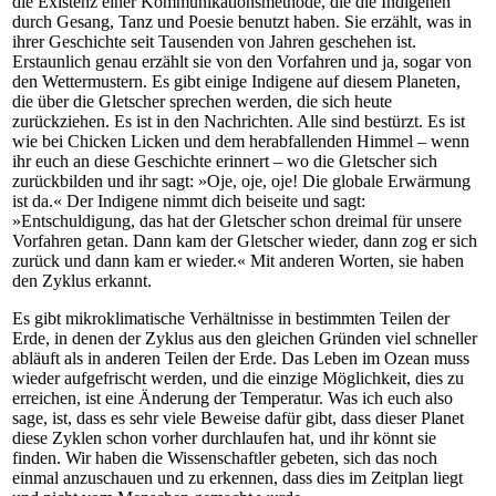
die Existenz einer Kommunikationsmethode, die die Indigenen
durch Gesang, Tanz und Poesie benutzt haben. Sie erzählt, was in
ihrer Geschichte seit Tausenden von Jahren geschehen ist.
Erstaunlich genau erzählt sie von den Vorfahren und ja, sogar von
den Wettermustern. Es gibt einige Indigene auf diesem Planeten,
die über die Gletscher sprechen werden, die sich heute
zurückziehen. Es ist in den Nachrichten. Alle sind bestürzt. Es ist
wie bei Chicken Licken und dem herabfallenden Himmel – wenn
ihr euch an diese Geschichte erinnert – wo die Gletscher sich
zurückbilden und ihr sagt: »Oje, oje, oje! Die globale Erwärmung
ist da.« Der Indigene nimmt dich beiseite und sagt:
»Entschuldigung, das hat der Gletscher schon dreimal für unsere
Vorfahren getan. Dann kam der Gletscher wieder, dann zog er sich
zurück und dann kam er wieder.« Mit anderen Worten, sie haben
den Zyklus erkannt.
Es gibt mikroklimatische Verhältnisse in bestimmten Teilen der
Erde, in denen der Zyklus aus den gleichen Gründen viel schneller
abläuft als in anderen Teilen der Erde. Das Leben im Ozean muss
wieder aufgefrischt werden, und die einzige Möglichkeit, dies zu
erreichen, ist eine Änderung der Temperatur. Was ich euch also
sage, ist, dass es sehr viele Beweise dafür gibt, dass dieser Planet
diese Zyklen schon vorher durchlaufen hat, und ihr könnt sie
finden. Wir haben die Wissenschaftler gebeten, sich das noch
einmal anzuschauen und zu erkennen, dass dies im Zeitplan liegt