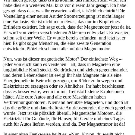
habe dies ein weiteres Mal kurz vor diesem Jahr gesagt. Ich habe
gesagt, dass das, was ihr erwarten solltet, tatsächlich eintritt! Die
Vorstellung einer neuen Art der Stromerzeugung ist nicht länger
eine Fantasie. Sie ist nicht mehr etwas, das nur im Kopf eines
Erfinders existiert. Ich sage euch, dass der Magnetmotor jetzt da ist.
Er wird von vielen verschiedenen Akteuren entwickelt. Er existiert
schon seit einer Weile. Er wurde bereits erfunden, und jetzt ist er
hier. Es gibt sogar Menschen, die eine zweite Generation
entwickeln. Plötzlich schauen alle auf den Magnetmotor.
Nun, was ist dieser magnetische Motor? Der einfachste Weg –
jeder von euch kann es verstehen – ist, dass in Magneten eine
unglaubliche Kraft steckt. Sie drücken und ziehen gegeneinander,
und deren Lebensdauer ist ewig! Ihr habt Magnete nie als eine
Energiequelle in Betracht gezogen, um Räder zu bewegen und
Elektrizität zu erzeugen oder so Ähnliches. Ihr habt beschlossen,
dass es besser wäre, wenn ihr mit Treibstoff kleine Explosionen
hättet. Alle eure Autos und alle eure Maschinen haben
Verbrennungsmotoren. Niemand benutzte Magneten, und doch ist
das die größte und dauerhafteste Antriebsenergie, die euch gegeben
wurde. Jetzt ist sie plötzlich überall. Magnetische Motoren, die
Elektrizität für Gebäude, für Häuser, für Geräte und eines Tages
auch für Autos liefern werden, sind da. Der Magnetmotor ist da!
In einer alten Denkweise heißt es: »Nun, Kryon, du weißt nicht,