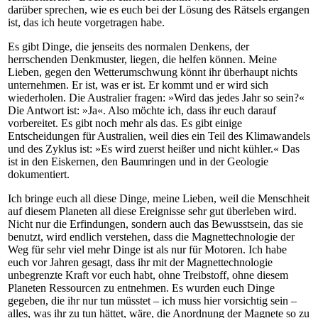
darüber sprechen, wie es euch bei der Lösung des Rätsels ergangen
ist, das ich heute vorgetragen habe.
Es gibt Dinge, die jenseits des normalen Denkens, der
herrschenden Denkmuster, liegen, die helfen können. Meine
Lieben, gegen den Wetterumschwung könnt ihr überhaupt nichts
unternehmen. Er ist, was er ist. Er kommt und er wird sich
wiederholen. Die Australier fragen: »Wird das jedes Jahr so sein?«
Die Antwort ist: »Ja«. Also möchte ich, dass ihr euch darauf
vorbereitet. Es gibt noch mehr als das. Es gibt einige
Entscheidungen für Australien, weil dies ein Teil des Klimawandels
und des Zyklus ist: »Es wird zuerst heißer und nicht kühler.« Das
ist in den Eiskernen, den Baumringen und in der Geologie
dokumentiert.
Ich bringe euch all diese Dinge, meine Lieben, weil die Menschheit
auf diesem Planeten all diese Ereignisse sehr gut überleben wird.
Nicht nur die Erfindungen, sondern auch das Bewusstsein, das sie
benutzt, wird endlich verstehen, dass die Magnettechnologie der
Weg für sehr viel mehr Dinge ist als nur für Motoren. Ich habe
euch vor Jahren gesagt, dass ihr mit der Magnettechnologie
unbegrenzte Kraft vor euch habt, ohne Treibstoff, ohne diesem
Planeten Ressourcen zu entnehmen. Es wurden euch Dinge
gegeben, die ihr nur tun müsstet – ich muss hier vorsichtig sein –
alles, was ihr zu tun hättet, wäre, die Anordnung der Magnete so zu