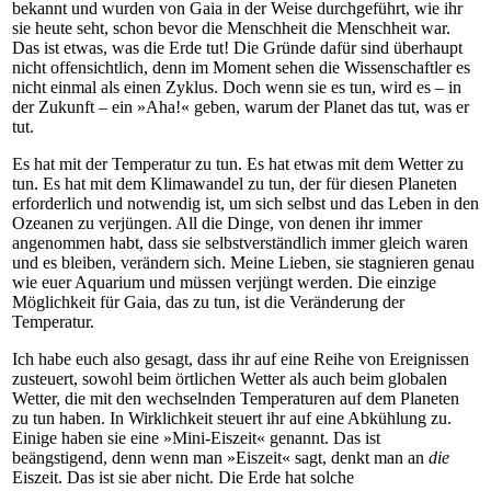
bekannt und wurden von Gaia in der Weise durchgeführt, wie ihr
sie heute seht, schon bevor die Menschheit die Menschheit war.
Das ist etwas, was die Erde tut! Die Gründe dafür sind überhaupt
nicht offensichtlich, denn im Moment sehen die Wissenschaftler es
nicht einmal als einen Zyklus. Doch wenn sie es tun, wird es – in
der Zukunft – ein »Aha!« geben, warum der Planet das tut, was er
tut.
Es hat mit der Temperatur zu tun. Es hat etwas mit dem Wetter zu
tun. Es hat mit dem Klimawandel zu tun, der für diesen Planeten
erforderlich und notwendig ist, um sich selbst und das Leben in den
Ozeanen zu verjüngen. All die Dinge, von denen ihr immer
angenommen habt, dass sie selbstverständlich immer gleich waren
und es bleiben, verändern sich. Meine Lieben, sie stagnieren genau
wie euer Aquarium und müssen verjüngt werden. Die einzige
Möglichkeit für Gaia, das zu tun, ist die Veränderung der
Temperatur.
Ich habe euch also gesagt, dass ihr auf eine Reihe von Ereignissen
zusteuert, sowohl beim örtlichen Wetter als auch beim globalen
Wetter, die mit den wechselnden Temperaturen auf dem Planeten
zu tun haben. In Wirklichkeit steuert ihr auf eine Abkühlung zu.
Einige haben sie eine »Mini-Eiszeit« genannt. Das ist
beängstigend, denn wenn man »Eiszeit« sagt, denkt man an
die
Eiszeit. Das ist sie aber nicht. Die Erde hat solche