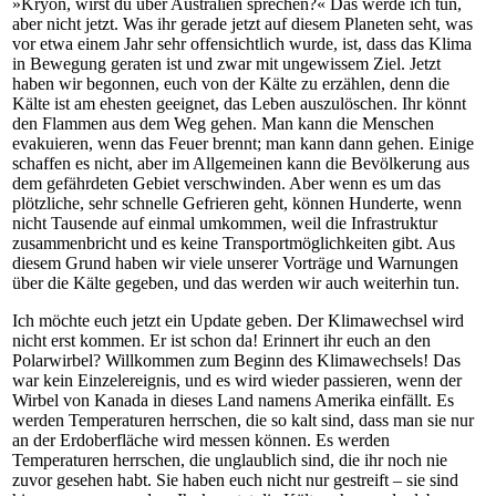
»Kryon, wirst du über Australien sprechen?« Das werde ich tun,
aber nicht jetzt. Was ihr gerade jetzt auf diesem Planeten seht, was
vor etwa einem Jahr sehr offensichtlich wurde, ist, dass das Klima
in Bewegung geraten ist und zwar mit ungewissem Ziel. Jetzt
haben wir begonnen, euch von der Kälte zu erzählen, denn die
Kälte ist am ehesten geeignet, das Leben auszulöschen. Ihr könnt
den Flammen aus dem Weg gehen. Man kann die Menschen
evakuieren, wenn das Feuer brennt; man kann dann gehen. Einige
schaffen es nicht, aber im Allgemeinen kann die Bevölkerung aus
dem gefährdeten Gebiet verschwinden. Aber wenn es um das
plötzliche, sehr schnelle Gefrieren geht, können Hunderte, wenn
nicht Tausende auf einmal umkommen, weil die Infrastruktur
zusammenbricht und es keine Transportmöglichkeiten gibt. Aus
diesem Grund haben wir viele unserer Vorträge und Warnungen
über die Kälte gegeben, und das werden wir auch weiterhin tun.
Ich möchte euch jetzt ein Update geben. Der Klimawechsel wird
nicht erst kommen. Er ist schon da! Erinnert ihr euch an den
Polarwirbel? Willkommen zum Beginn des Klimawechsels! Das
war kein Einzelereignis, und es wird wieder passieren, wenn der
Wirbel von Kanada in dieses Land namens Amerika einfällt. Es
werden Temperaturen herrschen, die so kalt sind, dass man sie nur
an der Erdoberfläche wird messen können. Es werden
Temperaturen herrschen, die unglaublich sind, die ihr noch nie
zuvor gesehen habt. Sie haben euch nicht nur gestreift – sie sind