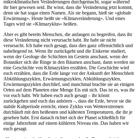
mikroklimatischen Veränderungen durchgemacht, sogar während
ihr hier gewesen seid. Ihr wisst, dass die Veränderung jetzt kommt,
denn sie hat sogar einen Namen. Als sie begann, hieß sie »globale
Erwärmung«. Heute heißt sie »Klimaveränderung«. Und eines
Tages wird sie »Klimazyklus« heißen.
Aber es gibt bereits Menschen, die anfangen zu begreifen, dass ihr
diese Veränderung nicht verursacht habt. Ihr habt sie nicht
verursacht. Ich habe euch gesagt, dass dies ganz offensichtlich und
naheliegend ist. Wenn ihr zurückgeht und die Eiskerne studiert,
wenn der Geologe die Schichten im Gestein anschaut, wenn der
Botaniker sich die Ringe in den Bäumen anschaut, dann werden sie
eine Geschichte von Klimazyklen erzählen. Die Geschichte wird
euch erzählen, dass die Erde lange vor der Ankunft der Menschheit
Abkühlungszyklen, Erwärmungszyklen, Abkühlungszyklen,
Erwärmungszyklen durchlief, und manchmal brachte sie an einigen
Orten auf dem Planeten eine Menge Eis mit sich. Das ist es, was ihr
vor euch habt. Wir haben euch auch gesagt – ihr könnt
zurückgehen und euch das anhören –, dass die Erde, bevor sie die
stabile Kaltperiode erreicht, einen Zyklus von Wetterextremen
durchläuft mit den heißesten und kältesten Temperaturen, die ihr je
gesehen habt. Erst danach richtet sich der Planet schließlich für
einige Jahrzehnte auf einem kühleren Niveau ein. Das haben wir
euch gesagt.