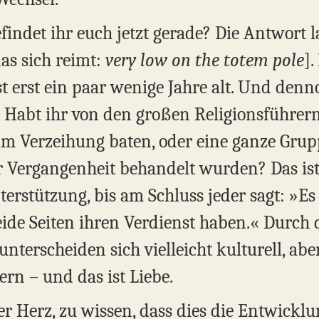
ndet ihr euch jetzt gerade? Die Antwort la
as sich reimt:
very low on the totem pole
].
t erst ein paar wenige Jahre alt. Und denn
 Habt ihr von den großen Religionsführern 
m Verzeihung baten, oder eine ganze Gru
der Vergangenheit behandelt wurden? Das ist
rstützung, bis am Schluss jeder sagt: »Es ist 
de Seiten ihren Verdienst haben.« Durch 
terscheiden sich vielleicht kulturell, aber 
rn – und das ist Liebe.
er Herz, zu wissen, dass dies die Entwicklun