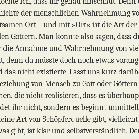
chte ich, dass ihr genau hinschaut. Denn d
chichte der menschlichen Wahrnehmung von
tsamen Ort – und mit »Ort« ist die Art der
len Göttern. Man könnte also sagen, dass d
 die Annahme und Wahrnehmung von vielen
t, denn da müsste doch noch etwas vorange
 das nicht existierte. Lasst uns kurz darü
Beziehung von Mensch zu Gott oder Götter
en, die nicht realisieren, dass es überhau
ndet ihr nicht, sondern es beginnt unmitte
deine Art von Schöpferquelle gibt, vielleic
as gibt, ist klar und selbstverständlich. De