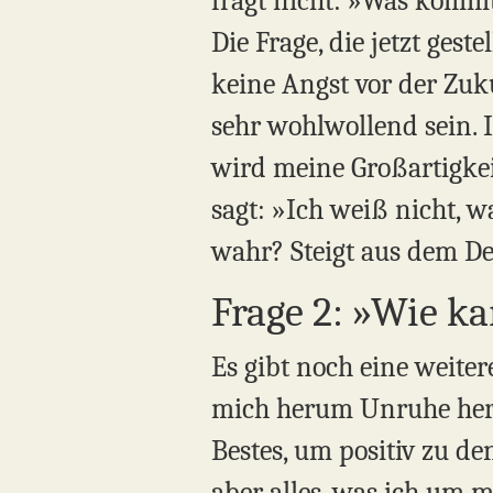
fragt nicht: »Was kommt 
Die Frage, die jetzt gest
keine Angst vor der Zuk
sehr wohlwollend sein. 
wird meine Großartigkeit
sagt: »Ich weiß nicht, 
wahr? Steigt aus dem Den
Frage 2: »Wie ka
Es gibt noch eine weiter
mich herum Unruhe herrsc
Bestes, um positiv zu den
aber alles, was ich um 