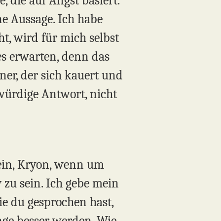
, die auf Angst basiert.
ine Aussage. Ich habe
t, wird für mich selbst
es erwarten, denn das
iner, der sich kauert und
würdige Antwort, nicht
 sein, Kryon, wenn um
 zu sein. Ich gebe mein
die du gesprochen hast,
inge besser werden. Wie