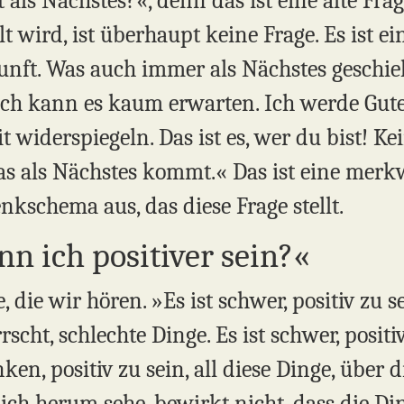
als Nächstes?«, denn das ist eine alte Frage
ellt wird, ist überhaupt keine Frage. Es ist e
unft. Was auch immer als Nächstes geschieh
Ich kann es kaum erwarten. Ich werde Gut
 widerspiegeln. Das ist es, wer du bist! Ke
was als Nächstes kommt.« Das ist eine merk
kschema aus, das diese Frage stellt.
nn ich positiver sein?«
e, die wir hören. »Es ist schwer, positiv zu
ht, schlechte Dinge. Es ist schwer, positiv
ken, positiv zu sein, all diese Dinge, über 
mich herum sehe, bewirkt nicht, dass die D