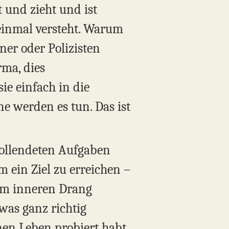
t und zieht und ist
t einmal versteht. Warum
ner oder Polizisten
rma, dies
ie einfach in die
ne werden es tun. Das ist
vollendeten Aufgaben
m ein Ziel zu erreichen –
nem inneren Drang
was ganz richtig
nen Leben probiert habt