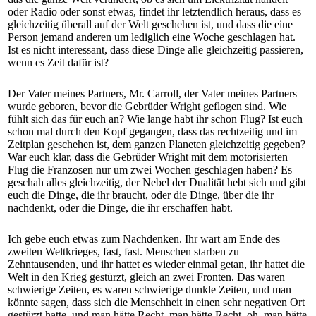
oder Radio oder sonst etwas, findet ihr letztendlich heraus, dass es
gleichzeitig überall auf der Welt geschehen ist, und dass die eine
Person jemand anderen um lediglich eine Woche geschlagen hat.
Ist es nicht interessant, dass diese Dinge alle gleichzeitig passieren,
wenn es Zeit dafür ist?
Der Vater meines Partners, Mr. Carroll, der Vater meines Partners
wurde geboren, bevor die Gebrüder Wright geflogen sind. Wie
fühlt sich das für euch an? Wie lange habt ihr schon Flug? Ist euch
schon mal durch den Kopf gegangen, dass das rechtzeitig und im
Zeitplan geschehen ist, dem ganzen Planeten gleichzeitig gegeben?
War euch klar, dass die Gebrüder Wright mit dem motorisierten
Flug die Franzosen nur um zwei Wochen geschlagen haben? Es
geschah alles gleichzeitig, der Nebel der Dualität hebt sich und gibt
euch die Dinge, die ihr braucht, oder die Dinge, über die ihr
nachdenkt, oder die Dinge, die ihr erschaffen habt.
Ich gebe euch etwas zum Nachdenken. Ihr wart am Ende des
zweiten Weltkrieges, fast, fast. Menschen starben zu
Zehntausenden, und ihr hattet es wieder einmal getan, ihr hattet die
Welt in den Krieg gestürzt, gleich an zwei Fronten. Das waren
schwierige Zeiten, es waren schwierige dunkle Zeiten, und man
könnte sagen, dass sich die Menschheit in einen sehr negativen Ort
gestürzt hatte, und man hätte Recht, man hätte Recht, oh, man hätte