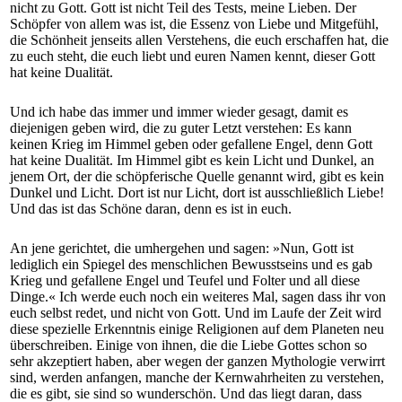
nicht zu Gott. Gott ist nicht Teil des Tests, meine Lieben. Der
Schöpfer von allem was ist, die Essenz von Liebe und Mitgefühl,
die Schönheit jenseits allen Verstehens, die euch erschaffen hat, die
zu euch steht, die euch liebt und euren Namen kennt, dieser Gott
hat keine Dualität.
Und ich habe das immer und immer wieder gesagt, damit es
diejenigen geben wird, die zu guter Letzt verstehen: Es kann
keinen Krieg im Himmel geben oder gefallene Engel, denn Gott
hat keine Dualität. Im Himmel gibt es kein Licht und Dunkel, an
jenem Ort, der die schöpferische Quelle genannt wird, gibt es kein
Dunkel und Licht. Dort ist nur Licht, dort ist ausschließlich Liebe!
Und das ist das Schöne daran, denn es ist in euch.
An jene gerichtet, die umhergehen und sagen: »Nun, Gott ist
lediglich ein Spiegel des menschlichen Bewusstseins und es gab
Krieg und gefallene Engel und Teufel und Folter und all diese
Dinge.« Ich werde euch noch ein weiteres Mal, sagen dass ihr von
euch selbst redet, und nicht von Gott. Und im Laufe der Zeit wird
diese spezielle Erkenntnis einige Religionen auf dem Planeten neu
überschreiben. Einige von ihnen, die die Liebe Gottes schon so
sehr akzeptiert haben, aber wegen der ganzen Mythologie verwirrt
sind, werden anfangen, manche der Kernwahrheiten zu verstehen,
die es gibt, sie sind so wunderschön. Und das liegt daran, dass