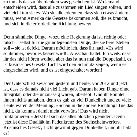
zu tun als das zu überdenken was geschehen ist. Wo jemand
entscheiden wird, dass alle zusammen ein Lied singen sollten, und
vielleicht tun sie es. Wo sie alle erkennen, dass sich etwas ändern
muss, wenn Amerika die Gesetze bekommen soll, die es braucht,
und sich in die erforderliche Richtung bewegt.
Denn sämtliche Dinge, wozu eine Regierung da ist, richtig oder
falsch – selbst für die grundlegendsten Dinge, die sie bereitstellen
soll – sie ist defekt. Darum möchte ich, dass ihr nach »Es wird
schlimmer, bevor es besser wird!« Ausschau haltet. Ich weiß, dass
ihr das nicht hören wolltet, aber das ist nun mal die Doppelzahl, es
ist kosmisches Gesetz: Licht wird den Schmutz zeigen, wenn es
eingeschaltet wird, und es ist eingeschaltet worden!
Der Unterschied zwischen gestern und heute, vor 2012 und jetzt
ist, dass es damals nicht viel Licht gab. Darum haben Dinge ohne
Integrität, oder die unzulässig waren, überlebt! Und ihr konntet
ihnen nichts anhaben, denn es gab zu viel Dunkelheit und zu viele
Leute waren der Meinung: »Schau in die andere Richtung! Tue das
nicht, du kommst damit nicht vorwärts! Das wird nicht
funktionieren!« Jetzt hat sich das alles plötzlich geändert. Denn
jetzt ist diese Dualität im Fadenkreuz des Suchscheinwerfers.
Kosmisches Gesetz, Licht gewinnt gegen Dunkelheit, und ihr habt
es!