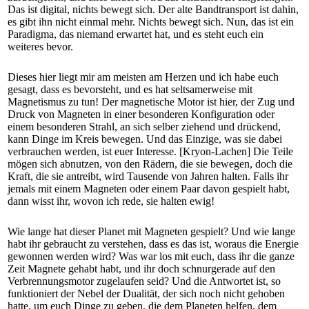
Das ist digital, nichts bewegt sich. Der alte Bandtransport ist dahin,
es gibt ihn nicht einmal mehr. Nichts bewegt sich. Nun, das ist ein
Paradigma, das niemand erwartet hat, und es steht euch ein
weiteres bevor.
Dieses hier liegt mir am meisten am Herzen und ich habe euch
gesagt, dass es bevorsteht, und es hat seltsamerweise mit
Magnetismus zu tun!
Der magnetische Motor ist hier, der Zug und
Druck von Magneten in einer besonderen Konfiguration oder
einem besonderen Strahl, an sich selber ziehend und drückend,
kann Dinge im Kreis bewegen.
Und das Einzige, was sie dabei
verbrauchen werden, ist euer Interesse. [Kryon-Lachen] Die Teile
mögen sich abnutzen, von den Rädern, die sie bewegen, doch die
Kraft, die sie antreibt, wird Tausende von Jahren halten. Falls ihr
jemals mit einem Magneten oder einem Paar davon gespielt habt,
dann wisst ihr, wovon ich rede, sie halten ewig!
Wie lange hat dieser Planet mit Magneten gespielt? Und wie lange
habt ihr gebraucht zu verstehen, dass es das ist, woraus die Energie
gewonnen werden wird? Was war los mit euch, dass ihr die ganze
Zeit Magnete gehabt habt, und ihr doch schnurgerade auf den
Verbrennungsmotor zugelaufen seid? Und die Antwortet ist, so
funktioniert der Nebel der Dualität, der sich noch nicht gehoben
hatte, um euch Dinge zu geben, die dem Planeten helfen, dem