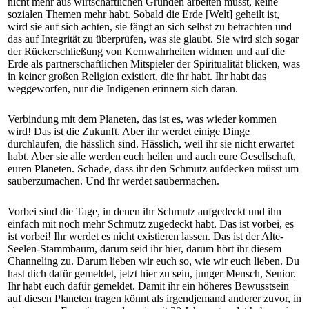
nicht mehr aus wirtschaftlichen Gründen arbeiten müsst, keine
sozialen Themen mehr habt. Sobald die Erde [Welt] geheilt ist,
wird sie auf sich achten, sie fängt an sich selbst zu betrachten und
das auf Integrität zu überprüfen, was sie glaubt. Sie wird sich sogar
der Rückerschließung von Kernwahrheiten widmen und auf die
Erde als partnerschaftlichen Mitspieler der Spiritualität blicken, was
in keiner großen Religion existiert, die ihr habt. Ihr habt das
weggeworfen, nur die Indigenen erinnern sich daran.
Verbindung mit dem Planeten, das ist es, was wieder kommen
wird! Das ist die Zukunft. Aber ihr werdet einige Dinge
durchlaufen, die hässlich sind. Hässlich, weil ihr sie nicht erwartet
habt. Aber sie alle werden euch heilen und auch eure Gesellschaft,
euren Planeten. Schade, dass ihr den Schmutz aufdecken müsst um
sauberzumachen. Und ihr werdet saubermachen.
Vorbei sind die Tage, in denen ihr Schmutz aufgedeckt und ihn
einfach mit noch mehr Schmutz zugedeckt habt. Das ist vorbei, es
ist vorbei! Ihr werdet es nicht existieren lassen. Das ist der Alte-
Seelen-Stammbaum, darum seid ihr hier, darum hört ihr diesem
Channeling zu. Darum lieben wir euch so, wie wir euch lieben. Du
hast dich dafür gemeldet, jetzt hier zu sein, junger Mensch, Senior.
Ihr habt euch dafür gemeldet. Damit ihr ein höheres Bewusstsein
auf diesen Planeten tragen könnt als irgendjemand anderer zuvor, in