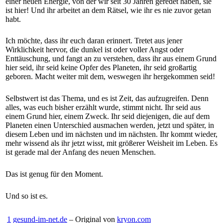
einer neuen Energie, von der wir seit 30 Jahren geredet haben, sie
ist hier! Und ihr arbeitet an dem Rätsel, wie ihr es nie zuvor getan
habt.
Ich möchte, dass ihr euch daran erinnert. Tretet aus jener
Wirklichkeit hervor, die dunkel ist oder voller Angst oder
Enttäuschung, und fangt an zu verstehen, dass ihr aus einem Grund
hier seid, ihr seid keine Opfer des Planeten, ihr seid großartig
geboren. Macht weiter mit dem, weswegen ihr hergekommen seid!
Selbstwert ist das Thema, und es ist Zeit, das aufzugreifen. Denn
alles, was euch bisher erzählt wurde, stimmt nicht. Ihr seid aus
einem Grund hier, einem Zweck. Ihr seid diejenigen, die auf dem
Planeten einen Unterschied ausmachen werden, jetzt und später, in
diesem Leben und im nächsten und im nächsten. Ihr kommt wieder,
mehr wissend als ihr jetzt wisst, mit größerer Weisheit im Leben. Es
ist gerade mal der Anfang des neuen Menschen.
Das ist genug für den Moment.
Und so ist es.
1
gesund-im-net.de
– Original von
kryon.com