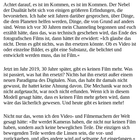
Achtet darauf, es ist im Kommen, es ist im Kommen. Der Nebel
der Dualität hebt sich von einigen größeren Erfindungen, die
bevorstehen. Ich habe seit Jahren darüber gesprochen, über Dinge,
die dem Planeten helfen werden, Dinge, die von Grund auf anders
sind. Wenn ich vor 30 Jahren mein Channeling begonnen und euch
erzählt hätte, dass das, was technisch geschehen wird, das Ende des
fotografischen Films ist, dann hättet ihr erwidert: »Ich glaube das
nicht. Denn es gibt nichts, was ihn ersetzen könnte. Ob es Video ist
oder einzelne Bilder, es gibt eine Substanz, die belichtet und
entwickelt werden muss, das ist Film.«
Jetzt im Jahr 2019, 30 Jahre später, gibt es keinen Film mehr. Was
ist passiert, was hat ihn ersetzt? Nichts hat ihn ersetzt außer einem
neuen Paradigma des Digitalen. Nun, das habt ihr damals nicht
gewusst, ihr hattet keine Ahnung davon. Die Mechanik war noch
nicht aufgetaucht, war noch nicht erfunden. Wenn ich in diesem
Modell gesagt hätte, dass es keinen Film mehr geben wird, dann
wäre das lächerlich gewesen. Und heute gibt es keinen mehr!
Nicht nur das, wenn ich den Video- und Filmemachern der Welt
gesagt hätte: »Ihr werdet Kameras haben, die nicht nur keinen Film
haben, sondern auch keine beweglichen Teile. Die einzigen sich
bewegenden Teile werden die Linsen sein, die vor- und
zurückgehen, und alles andere wird auf seltsame Art eingefangen.«