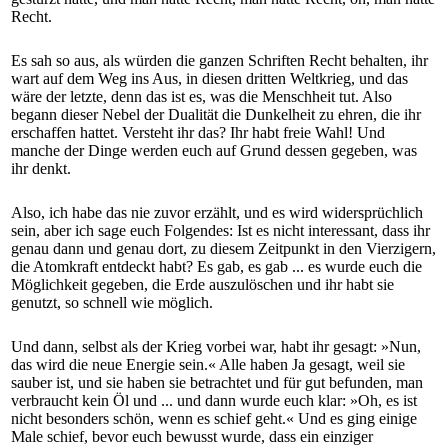
Recht.
Es sah so aus, als würden die ganzen Schriften Recht behalten, ihr
wart auf dem Weg ins Aus, in diesen dritten Weltkrieg, und das
wäre der letzte, denn das ist es, was die Menschheit tut. Also
begann dieser Nebel der Dualität die Dunkelheit zu ehren, die ihr
erschaffen hattet. Versteht ihr das? Ihr habt freie Wahl! Und
manche der Dinge werden euch auf Grund dessen gegeben, was
ihr denkt.
Also, ich habe das nie zuvor erzählt, und es wird widersprüchlich
sein, aber ich sage euch Folgendes: Ist es nicht interessant, dass ihr
genau dann und genau dort, zu diesem Zeitpunkt in den Vierzigern,
die Atomkraft entdeckt habt? Es gab, es gab ... es wurde euch die
Möglichkeit gegeben, die Erde auszulöschen und ihr habt sie
genutzt, so schnell wie möglich.
Und dann, selbst als der Krieg vorbei war, habt ihr gesagt: »Nun,
das wird die neue Energie sein.« Alle haben Ja gesagt, weil sie
sauber ist, und sie haben sie betrachtet und für gut befunden, man
verbraucht kein Öl und ... und dann wurde euch klar: »Oh, es ist
nicht besonders schön, wenn es schief geht.« Und es ging einige
Male schief, bevor euch bewusst wurde, dass ein einziger