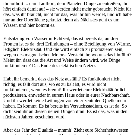
ihr aufhört ... damit aufhört, dem Planeten Dinge zu entreißen, ihr
hört einfach damit auf – sie werden nicht mehr gebraucht. Nicht für
das, was ihr braucht, nicht für das, was ihr tun werdet, und ich habe
nur an der Oberfläche gekratzt, denn als Nächstes geht es um
Wasser, und hier kommt es.
Entsalzung von Wasser in Echtzeit, das ist bereits da, an drei
Fronten ist es da, drei Erfindungen – ohne Beteiligung von Wärme,
lediglich Elektrizität. Und die wird einfach zu produzieren sein,
wegen des magnetischen Motors. Versteht ihr, wo uns das hinführt?
Meint ihr, dass das die Art und Weise ändern wird, wie Dinge
funktionieren? Das Ende des elektrischen Netzes!
Habt ihr bemerkt, dass das Netz ausfällt? Es funktioniert nicht
richtig, es fällt dort aus, wo es zu kalt ist, es wird nicht
funktionieren, wenn es brennt! Ihr werdet eure Elektrizität örtlich
produzieren, entweder in eurem Haus oder in eurer Nachbarschaft.
Und ihr werdet keine Leitungen von einer zentralen Quelle mehr
haben. Es kommt. Es ist bereits im Versuchsstadium, es ist da. So
dicht seid ihr an diesen neuen Dingen dran. Es ist das, was in den
nächsten Jahren geschehen wird.
Aber das Jahr der Dualität – mmmh! Zieht eure Sicherheitswesten