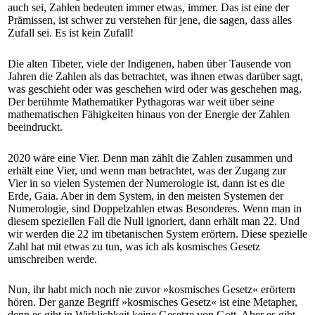
auch sei, Zahlen bedeuten immer etwas, immer. Das ist eine der
Prämissen, ist schwer zu verstehen für jene, die sagen, dass alles
Zufall sei. Es ist kein Zufall!
Die alten Tibeter, viele der Indigenen, haben über Tausende von
Jahren die Zahlen als das betrachtet, was ihnen etwas darüber sagt,
was geschieht oder was geschehen wird oder was geschehen mag.
Der berühmte Mathematiker Pythagoras war weit über seine
mathematischen Fähigkeiten hinaus von der Energie der Zahlen
beeindruckt.
2020 wäre eine Vier. Denn man zählt die Zahlen zusammen und
erhält eine Vier, und wenn man betrachtet, was der Zugang zur
Vier in so vielen Systemen der Numerologie ist, dann ist es die
Erde, Gaia. Aber in dem System, in den meisten Systemen der
Numerologie, sind Doppelzahlen etwas Besonderes. Wenn man in
diesem speziellen Fall die Null ignoriert, dann erhält man 22. Und
wir werden die 22 im tibetanischen System erörtern. Diese spezielle
Zahl hat mit etwas zu tun, was ich als kosmisches Gesetz
umschreiben werde.
Nun, ihr habt mich noch nie zuvor »kosmisches Gesetz« erörtern
hören. Der ganze Begriff »kosmisches Gesetz« ist eine Metapher,
denn es gibt in Wirklichkeit keine Gesetze von Gott. Aber es gibt