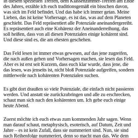
In diesem speziellen Treffen, dem Klassenzimmer-Treffen am Ende
des Jahres, erzähle ich euch traditionsgemäß ein bisschen davon,
was sich im Feld befindet. Und das habe ich immer getan. Meine
Lieben, das ist keine Vorhersage, es ist das, was auf dem Planeten
geschieht. Das Feld repräsentiert alle Potenziale aneinandergereiht.
Es repräsentiert auch eine Kohärenz der Aneinanderreihung, das
soll heißen, dass von all diesen Potenzialen einige kohärent sind.
Und diese sind es, die am ehesten geschehen.
Das Feld lesen ist immer etwas gewesen, auf das jene zugreifen,
die nach außen gehen und Vorhersagen machen, sie lesen das Feld.
Aber es ist erst seit Kurzem, dass euch klar wurde, dass jene, die
das lesen, was jenseits ist, nicht bloß Potenziale aufgreifen, sondern
mittlerweile nach kohärenten Potenzialen suchen.
Es gibt dort draußen so viele Potenziale, die einfach nicht passieren
werden. Und anstatt sie zurückzubringen und alle zu erschrecken,
schaut man sich nach den kohärenten um. Ich gebe euch einige
heute Abend.
Zuerst möchte ich euch etwas zum kommenden Jahr sagen. Wenn
man darauf schaut, metaphysisch, esoterisch, auf Datum, Zeit und
Jahre – es ist kein Zufall, dass sie nummeriert sind. Nun, sie sind
nach Reihenfolge nummeriert, denn so macht man das. Wie dem