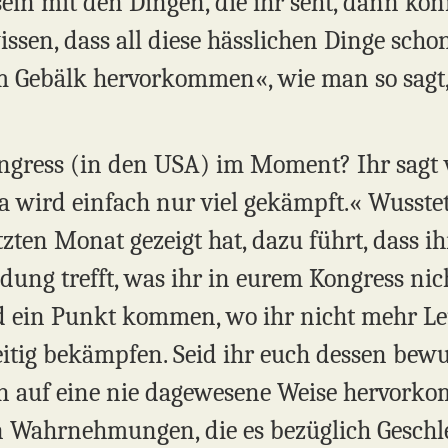
ein mit den Dingen, die ihr seht, dann kön
ssen, dass all diese hässlichen Dinge sc
em Gebälk hervorkommen«, wie man so sagt,
ongress (in den USA) im Moment? Ihr sagt v
Da wird einfach nur viel gekämpft.« Wusstet 
etzten Monat gezeigt hat, dazu führt, dass 
idung trefft, was ihr in eurem Kongress ni
rd ein Punkt kommen, wo ihr nicht mehr Le
itig bekämpfen. Seid ihr euch dessen bewus
un auf eine nie dagewesene Weise hervorkom
en Wahrnehmungen, die es bezüglich Geschlec