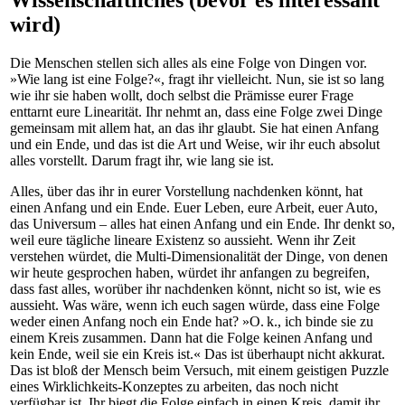
Wissenschaftliches (bevor es interessant
wird)
Die Menschen stellen sich alles als eine Folge von Dingen vor.
»Wie lang ist eine Folge?«, fragt ihr vielleicht. Nun, sie ist so lang
wie ihr sie haben wollt, doch selbst die Prämisse eurer Frage
enttarnt eure Linearität. Ihr nehmt an, dass eine Folge zwei Dinge
gemeinsam mit allem hat, an das ihr glaubt. Sie hat einen Anfang
und ein Ende, und das ist die Art und Weise, wir ihr euch absolut
alles vorstellt. Darum fragt ihr, wie lang sie ist.
Alles, über das ihr in eurer Vorstellung nachdenken könnt, hat
einen Anfang und ein Ende. Euer Leben, eure Arbeit, euer Auto,
das Universum – alles hat einen Anfang und ein Ende. Ihr denkt so,
weil eure tägliche lineare Existenz so aussieht. Wenn ihr Zeit
verstehen würdet, die Multi-Dimensionalität der Dinge, von denen
wir heute gesprochen haben, würdet ihr anfangen zu begreifen,
dass fast alles, worüber ihr nachdenken könnt, nicht so ist, wie es
aussieht. Was wäre, wenn ich euch sagen würde, dass eine Folge
weder einen Anfang noch ein Ende hat? »O. k., ich binde sie zu
einem Kreis zusammen. Dann hat die Folge keinen Anfang und
kein Ende, weil sie ein Kreis ist.« Das ist überhaupt nicht akkurat.
Das ist bloß der Mensch beim Versuch, mit einem geistigen Puzzle
eines Wirklichkeits-Konzeptes zu arbeiten, das noch nicht
verfügbar ist. Ihr biegt die Folge einfach in einen Kreis, damit ihr