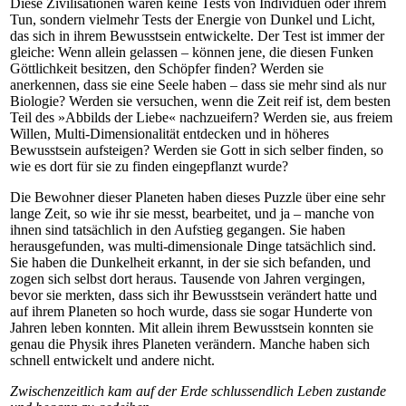
Diese Zivilisationen waren keine Tests von Individuen oder ihrem
Tun, sondern vielmehr Tests der Energie von Dunkel und Licht,
das sich in ihrem Bewusstsein entwickelte. Der Test ist immer der
gleiche: Wenn allein gelassen – können jene, die diesen Funken
Göttlichkeit besitzen, den Schöpfer finden? Werden sie
anerkennen, dass sie eine Seele haben – dass sie mehr sind als nur
Biologie? Werden sie versuchen, wenn die Zeit reif ist, dem besten
Teil des »Abbilds der Liebe« nachzueifern? Werden sie, aus freiem
Willen, Multi-Dimensionalität entdecken und in höheres
Bewusstsein aufsteigen? Werden sie Gott in sich selber finden, so
wie es dort für sie zu finden eingepflanzt wurde?
Die Bewohner dieser Planeten haben dieses Puzzle über eine sehr
lange Zeit, so wie ihr sie messt, bearbeitet, und ja – manche von
ihnen sind tatsächlich in den Aufstieg gegangen. Sie haben
herausgefunden, was multi-dimensionale Dinge tatsächlich sind.
Sie haben die Dunkelheit erkannt, in der sie sich befanden, und
zogen sich selbst dort heraus. Tausende von Jahren vergingen,
bevor sie merkten, dass sich ihr Bewusstsein verändert hatte und
auf ihrem Planeten so hoch wurde, dass sie sogar Hunderte von
Jahren leben konnten. Mit allein ihrem Bewusstsein konnten sie
genau die Physik ihres Planeten verändern. Manche haben sich
schnell entwickelt und andere nicht.
Zwischenzeitlich kam auf der Erde schlussendlich Leben zustande