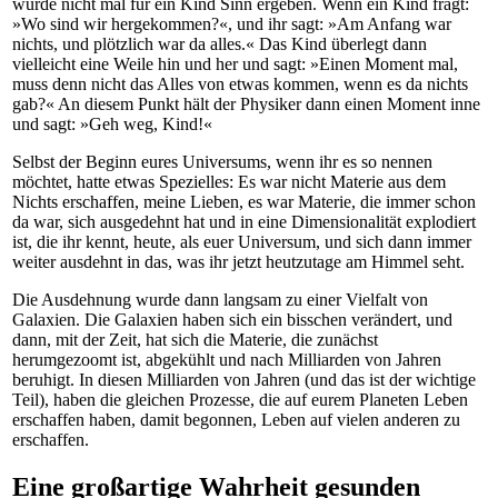
würde nicht mal für ein Kind Sinn ergeben. Wenn ein Kind fragt:
»Wo sind wir hergekommen?«, und ihr sagt: »Am Anfang war
nichts, und plötzlich war da alles.« Das Kind überlegt dann
vielleicht eine Weile hin und her und sagt: »Einen Moment mal,
muss denn nicht das Alles von etwas kommen, wenn es da nichts
gab?« An diesem Punkt hält der Physiker dann einen Moment inne
und sagt: »Geh weg, Kind!«
Selbst der Beginn eures Universums, wenn ihr es so nennen
möchtet, hatte etwas Spezielles: Es war nicht Materie aus dem
Nichts erschaffen, meine Lieben, es war Materie, die immer schon
da war, sich ausgedehnt hat und in eine Dimensionalität explodiert
ist, die ihr kennt, heute, als euer Universum, und sich dann immer
weiter ausdehnt in das, was ihr jetzt heutzutage am Himmel seht.
Die Ausdehnung wurde dann langsam zu einer Vielfalt von
Galaxien. Die Galaxien haben sich ein bisschen verändert, und
dann, mit der Zeit, hat sich die Materie, die zunächst
herumgezoomt ist, abgekühlt und nach Milliarden von Jahren
beruhigt. In diesen Milliarden von Jahren (und das ist der wichtige
Teil), haben die gleichen Prozesse, die auf eurem Planeten Leben
erschaffen haben, damit begonnen, Leben auf vielen anderen zu
erschaffen.
Eine großartige Wahrheit gesunden