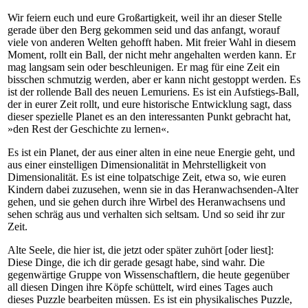
Wir feiern euch und eure Großartigkeit, weil ihr an dieser Stelle
gerade über den Berg gekommen seid und das anfangt, worauf
viele von anderen Welten gehofft haben. Mit freier Wahl in diesem
Moment, rollt ein Ball, der nicht mehr angehalten werden kann. Er
mag langsam sein oder beschleunigen. Er mag für eine Zeit ein
bisschen schmutzig werden, aber er kann nicht gestoppt werden. Es
ist der rollende Ball des neuen Lemuriens. Es ist ein Aufstiegs-Ball,
der in eurer Zeit rollt, und eure historische Entwicklung sagt, dass
dieser spezielle Planet es an den interessanten Punkt gebracht hat,
»den Rest der Geschichte zu lernen«.
Es ist ein Planet, der aus einer alten in eine neue Energie geht, und
aus einer einstelligen Dimensionalität in Mehrstelligkeit von
Dimensionalität. Es ist eine tolpatschige Zeit, etwa so, wie euren
Kindern dabei zuzusehen, wenn sie in das Heranwachsenden-Alter
gehen, und sie gehen durch ihre Wirbel des Heranwachsens und
sehen schräg aus und verhalten sich seltsam. Und so seid ihr zur
Zeit.
Alte Seele, die hier ist, die jetzt oder später zuhört [oder liest]:
Diese Dinge, die ich dir gerade gesagt habe, sind wahr. Die
gegenwärtige Gruppe von Wissenschaftlern, die heute gegenüber
all diesen Dingen ihre Köpfe schüttelt, wird eines Tages auch
dieses Puzzle bearbeiten müssen. Es ist ein physikalisches Puzzle,