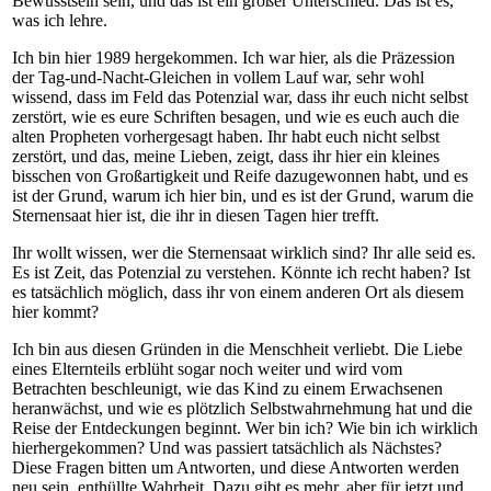
Bewusstsein sein, und das ist ein großer Unterschied. Das ist es,
was ich lehre.
Ich bin hier 1989 hergekommen. Ich war hier, als die Präzession
der Tag-und-Nacht-Gleichen in vollem Lauf war, sehr wohl
wissend, dass im Feld das Potenzial war, dass ihr euch nicht selbst
zerstört, wie es eure Schriften besagen, und wie es euch auch die
alten Propheten vorhergesagt haben. Ihr habt euch nicht selbst
zerstört, und das, meine Lieben, zeigt, dass ihr hier ein kleines
bisschen von Großartigkeit und Reife dazugewonnen habt, und es
ist der Grund, warum ich hier bin, und es ist der Grund, warum die
Sternensaat hier ist, die ihr in diesen Tagen hier trefft.
Ihr wollt wissen, wer die Sternensaat wirklich sind? Ihr alle seid es.
Es ist Zeit, das Potenzial zu verstehen. Könnte ich recht haben? Ist
es tatsächlich möglich, dass ihr von einem anderen Ort als diesem
hier kommt?
Ich bin aus diesen Gründen in die Menschheit verliebt. Die Liebe
eines Elternteils erblüht sogar noch weiter und wird vom
Betrachten beschleunigt, wie das Kind zu einem Erwachsenen
heranwächst, und wie es plötzlich Selbstwahrnehmung hat und die
Reise der Entdeckungen beginnt. Wer bin ich? Wie bin ich wirklich
hierhergekommen? Und was passiert tatsächlich als Nächstes?
Diese Fragen bitten um Antworten, und diese Antworten werden
neu sein, enthüllte Wahrheit. Dazu gibt es mehr, aber für jetzt und