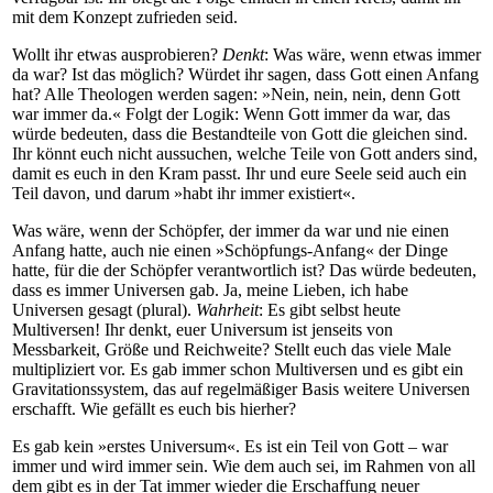
mit dem Konzept zufrieden seid.
Wollt ihr etwas ausprobieren?
Denkt
: Was wäre, wenn etwas immer
da war? Ist das möglich? Würdet ihr sagen, dass Gott einen Anfang
hat? Alle Theologen werden sagen: »Nein, nein, nein, denn Gott
war immer da.« Folgt der Logik: Wenn Gott immer da war, das
würde bedeuten, dass die Bestandteile von Gott die gleichen sind.
Ihr könnt euch nicht aussuchen, welche Teile von Gott anders sind,
damit es euch in den Kram passt. Ihr und eure Seele seid auch ein
Teil davon, und darum »habt ihr immer existiert«.
Was wäre, wenn der Schöpfer, der immer da war und nie einen
Anfang hatte, auch nie einen »Schöpfungs-Anfang« der Dinge
hatte, für die der Schöpfer verantwortlich ist? Das würde bedeuten,
dass es immer Universen gab. Ja, meine Lieben, ich habe
Universen gesagt (plural).
Wahrheit
: Es gibt selbst heute
Multiversen! Ihr denkt, euer Universum ist jenseits von
Messbarkeit, Größe und Reichweite? Stellt euch das viele Male
multipliziert vor. Es gab immer schon Multiversen und es gibt ein
Gravitationssystem, das auf regelmäßiger Basis weitere Universen
erschafft. Wie gefällt es euch bis hierher?
Es gab kein »erstes Universum«. Es ist ein Teil von Gott – war
immer und wird immer sein. Wie dem auch sei, im Rahmen von all
dem gibt es in der Tat immer wieder die Erschaffung neuer