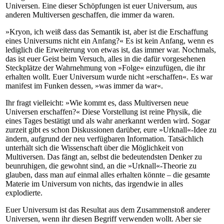
Universen. Eine dieser Schöpfungen ist euer Universum, aus
anderen Multiversen geschaffen, die immer da waren.
»Kryon, ich weiß dass das Semantik ist, aber ist die Erschaffung
eines Universums nicht ein Anfang?« Es ist kein Anfang, wenn es
lediglich die Erweiterung von etwas ist, das immer war. Nochmals,
das ist euer Geist beim Versuch, alles in die dafür vorgesehenen
Steckplätze der Wahrnehmung von »Folge« einzufügen, die ihr
erhalten wollt. Euer Universum wurde nicht »erschaffen«. Es war
manifest im Funken dessen, »was immer da war«.
Ihr fragt vielleicht: »Wie kommt es, dass Multiversen neue
Universen erschaffen?« Diese Vorstellung ist reine Physik, die
eines Tages bestätigt und als wahr anerkannt werden wird. Sogar
zurzeit gibt es schon Diskussionen darüber, eure »Urknall«-Idee zu
ändern, aufgrund der neu verfügbaren Information. Tatsächlich
unterhält sich die Wissenschaft über die Möglichkeit von
Multiversen. Das fängt an, selbst die bedeutendsten Denker zu
beunruhigen, die gewohnt sind, an die »Urknall«-Theorie zu
glauben, dass man auf einmal alles erhalten könnte – die gesamte
Materie im Universum von nichts, das irgendwie in alles
explodierte.
Euer Universum ist das Resultat aus dem Zusammenstoß anderer
Universen, wenn ihr diesen Begriff verwenden wollt. Aber sie