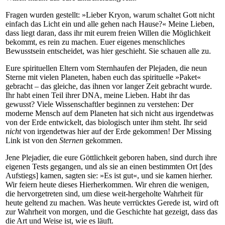
Fragen wurden gestellt: »Lieber Kryon, warum schaltet Gott nicht
einfach das Licht ein und alle gehen nach Hause?« Meine Lieben,
dass liegt daran, dass ihr mit eurem freien Willen die Möglichkeit
bekommt, es rein zu machen. Euer eigenes menschliches
Bewusstsein entscheidet, was hier geschieht. Sie schauen alle zu.
Eure spirituellen Eltern vom Sternhaufen der Plejaden, die neun
Sterne mit vielen Planeten, haben euch das spirituelle »Paket«
gebracht – das gleiche, das ihnen vor langer Zeit gebracht wurde.
Ihr habt einen Teil ihrer DNA, meine Lieben. Habt ihr das
gewusst? Viele Wissenschaftler beginnen zu verstehen: Der
moderne Mensch auf dem Planeten hat sich nicht aus irgendetwas
von der Erde entwickelt, das biologisch unter ihm steht. Ihr seid
nicht
von irgendetwas hier auf der Erde gekommen! Der Missing
Link ist von den
Sternen
gekommen.
Jene Plejadier, die eure Göttlichkeit geboren haben, sind durch ihre
eigenen Tests gegangen, und als sie an einen bestimmten Ort [des
Aufstiegs] kamen, sagten sie: »Es ist gut«, und sie kamen hierher.
Wir feiern heute dieses Hierherkommen. Wir ehren die wenigen,
die hervorgetreten sind, um diese weit-hergeholte Wahrheit für
heute geltend zu machen. Was heute verrücktes Gerede ist, wird oft
zur Wahrheit von morgen, und die Geschichte hat gezeigt, dass das
die Art und Weise ist, wie es läuft.