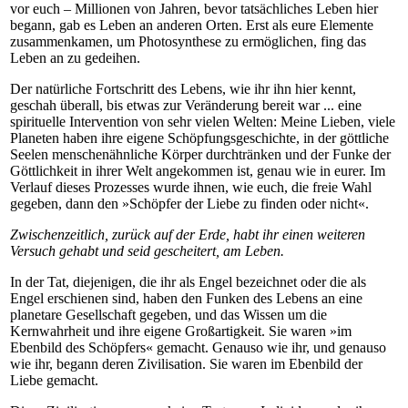
vor euch – Millionen von Jahren, bevor tatsächliches Leben hier
begann, gab es Leben an anderen Orten. Erst als eure Elemente
zusammenkamen, um Photosynthese zu ermöglichen, fing das
Leben an zu gedeihen.
Der natürliche Fortschritt des Lebens, wie ihr ihn hier kennt,
geschah überall, bis etwas zur Veränderung bereit war ... eine
spirituelle Intervention von sehr vielen Welten: Meine Lieben, viele
Planeten haben ihre eigene Schöpfungsgeschichte, in der göttliche
Seelen menschenähnliche Körper durchtränken und der Funke der
Göttlichkeit in ihrer Welt angekommen ist, genau wie in eurer. Im
Verlauf dieses Prozesses wurde ihnen, wie euch, die freie Wahl
gegeben, dann den »Schöpfer der Liebe zu finden oder nicht«.
Zwischenzeitlich, zurück auf der Erde, habt ihr einen weiteren
Versuch gehabt und seid gescheitert, am Leben.
In der Tat, diejenigen, die ihr als Engel bezeichnet oder die als
Engel erschienen sind, haben den Funken des Lebens an eine
planetare Gesellschaft gegeben, und das Wissen um die
Kernwahrheit und ihre eigene Großartigkeit. Sie waren »im
Ebenbild des Schöpfers« gemacht. Genauso wie ihr, und genauso
wie ihr, begann deren Zivilisation. Sie waren im Ebenbild der
Liebe gemacht.