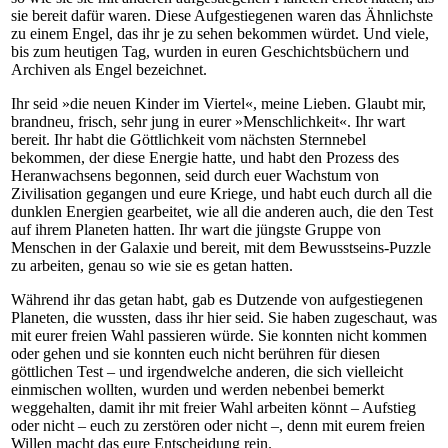
sie bereit dafür waren. Diese Aufgestiegenen waren das Ähnlichste
zu einem Engel, das ihr je zu sehen bekommen würdet. Und viele,
bis zum heutigen Tag, wurden in euren Geschichtsbüchern und
Archiven als Engel bezeichnet.
Ihr seid »die neuen Kinder im Viertel«, meine Lieben. Glaubt mir,
brandneu, frisch, sehr jung in eurer »Menschlichkeit«. Ihr wart
bereit. Ihr habt die Göttlichkeit vom nächsten Sternnebel
bekommen, der diese Energie hatte, und habt den Prozess des
Heranwachsens begonnen, seid durch euer Wachstum von
Zivilisation gegangen und eure Kriege, und habt euch durch all die
dunklen Energien gearbeitet, wie all die anderen auch, die den Test
auf ihrem Planeten hatten. Ihr wart die jüngste Gruppe von
Menschen in der Galaxie und bereit, mit dem Bewusstseins-Puzzle
zu arbeiten, genau so wie sie es getan hatten.
Während ihr das getan habt, gab es Dutzende von aufgestiegenen
Planeten, die wussten, dass ihr hier seid. Sie haben zugeschaut, was
mit eurer freien Wahl passieren würde. Sie konnten nicht kommen
oder gehen und sie konnten euch nicht berühren für diesen
göttlichen Test – und irgendwelche anderen, die sich vielleicht
einmischen wollten, wurden und werden nebenbei bemerkt
weggehalten, damit ihr mit freier Wahl arbeiten könnt – Aufstieg
oder nicht – euch zu zerstören oder nicht –, denn mit eurem freien
Willen macht das eure Entscheidung rein.