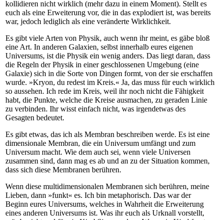
kollidieren nicht wirklich (mehr dazu in einem Moment). Stellt es
euch als eine Erweiterung vor, die in das explodiert ist, was bereits
war, jedoch lediglich als eine veränderte Wirklichkeit.
Es gibt viele Arten von Physik, auch wenn ihr meint, es gäbe bloß
eine Art. In anderen Galaxien, selbst innerhalb eures eigenen
Universums, ist die Physik ein wenig anders. Das liegt daran, dass
die Regeln der Physik in einer geschlossenen Umgebung (eine
Galaxie) sich in die Sorte von Dingen formt, von der sie erschaffen
wurde. »Kryon, du redest im Kreis.« Ja, das muss für euch wirklich
so aussehen. Ich rede im Kreis, weil ihr noch nicht die Fähigkeit
habt, die Punkte, welche die Kreise ausmachen, zu geraden Linie
zu verbinden. Ihr wisst einfach nicht, was irgendetwas des
Gesagten bedeutet.
Es gibt etwas, das ich als Membran beschreiben werde. Es ist eine
dimensionale Membran, die ein Universum umfängt und zum
Universum macht. Wie dem auch sei, wenn viele Universen
zusammen sind, dann mag es ab und an zu der Situation kommen,
dass sich diese Membranen berühren.
Wenn diese multidimensionalen Membranen sich berühren, meine
Lieben, dann »funkt« es. Ich bin metaphorisch. Das war der
Beginn eures Universums, welches in Wahrheit die Erweiterung
eines anderen Universums ist. Was ihr euch als Urknall vorstellt,