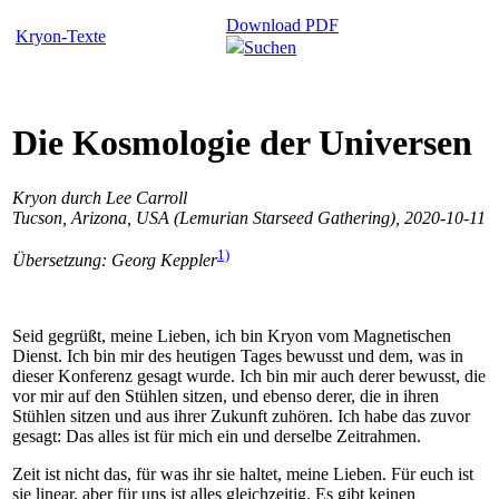
Download PDF
Kryon-Texte
Suchen
Die Kosmologie der Universen
Kryon durch Lee Carroll
Tucson, Arizona, USA (Lemurian Starseed Gathering), 2020-10-11
1)
Übersetzung: Georg Keppler
Seid gegrüßt, meine Lieben, ich bin Kryon vom Magnetischen
Dienst. Ich bin mir des heutigen Tages bewusst und dem, was in
dieser Konferenz gesagt wurde. Ich bin mir auch derer bewusst, die
vor mir auf den Stühlen sitzen, und ebenso derer, die in ihren
Stühlen sitzen und aus ihrer Zukunft zuhören. Ich habe das zuvor
gesagt: Das alles ist für mich ein und derselbe Zeitrahmen.
Zeit ist nicht das, für was ihr sie haltet, meine Lieben. Für euch ist
sie linear, aber für uns ist alles gleichzeitig. Es gibt keinen