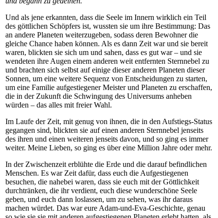
und begann zu gedeihen.
Und als jene erkannten, dass die Seele im Innern wirklich ein Teil
des göttlichen Schöpfers ist, wussten sie um ihre Bestimmung: Das
an andere Planeten weiterzugeben, sodass deren Bewohner die
gleiche Chance haben können. Als es dann Zeit war und sie bereit
waren, blickten sie sich um und sahen, dass es gut war – und sie
wendeten ihre Augen einem anderen weit entfernten Sternnebel zu
und brachten sich selbst auf einige dieser anderen Planeten dieser
Sonnen, um eine weitere Sequenz von Entscheidungen zu starten,
um eine Familie aufgestiegener Meister und Planeten zu erschaffen,
die in der Zukunft die Schwingung des Universums anheben
würden – das alles mit freier Wahl.
Im Laufe der Zeit, mit genug von ihnen, die in den Aufstiegs-Status
gegangen sind, blickten sie auf einen anderen Sternnebel jenseits
des ihren und einen weiteren jenseits davon, und so ging es immer
weiter. Meine Lieben, so ging es über eine Million Jahre oder mehr.
In der Zwischenzeit erblühte die Erde und die darauf befindlichen
Menschen. Es war Zeit dafür, dass euch die Aufgestiegenen
besuchen, die nahebei waren, dass sie euch mit der Göttlichkeit
durchtränken, die ihr verdient, euch diese wunderschöne Seele
geben, und euch dann loslassen, um zu sehen, was ihr daraus
machen würdet. Das war eure Adam-und-Eva-Geschichte, genau
so wie sie sie mit anderen aufgestiegenen Planeten erlebt hatten, als