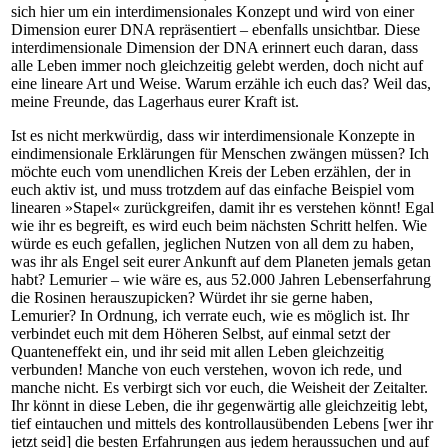
sich hier um ein interdimensionales Konzept und wird von einer
Dimension eurer DNA repräsentiert – ebenfalls unsichtbar. Diese
interdimensionale Dimension der DNA erinnert euch daran, dass
alle Leben immer noch gleichzeitig gelebt werden, doch nicht auf
eine lineare Art und Weise. Warum erzähle ich euch das? Weil das,
meine Freunde, das Lagerhaus eurer Kraft ist.
Ist es nicht merkwürdig, dass wir interdimensionale Konzepte in
eindimensionale Erklärungen für Menschen zwängen müssen? Ich
möchte euch vom unendlichen Kreis der Leben erzählen, der in
euch aktiv ist, und muss trotzdem auf das einfache Beispiel vom
linearen »Stapel« zurückgreifen, damit ihr es verstehen könnt! Egal
wie ihr es begreift, es wird euch beim nächsten Schritt helfen. Wie
würde es euch gefallen, jeglichen Nutzen von all dem zu haben,
was ihr als Engel seit eurer Ankunft auf dem Planeten jemals getan
habt? Lemurier – wie wäre es, aus 52.000 Jahren Lebenserfahrung
die Rosinen herauszupicken? Würdet ihr sie gerne haben,
Lemurier? In Ordnung, ich verrate euch, wie es möglich ist. Ihr
verbindet euch mit dem Höheren Selbst, auf einmal setzt der
Quanteneffekt ein, und ihr seid mit allen Leben gleichzeitig
verbunden! Manche von euch verstehen, wovon ich rede, und
manche nicht. Es verbirgt sich vor euch, die Weisheit der Zeitalter.
Ihr könnt in diese Leben, die ihr gegenwärtig alle gleichzeitig lebt,
tief eintauchen und mittels des kontrollausübenden Lebens [wer ihr
jetzt seid] die besten Erfahrungen aus jedem heraussuchen und auf