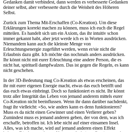
Gedanken damit verbindest, dann werden es verbesserte Gedanken
deiner selbst, aber verbesserte durch die Weisheit des Höheren
Selbst.
Zurück zum Thema Mit-Erschaffen (Co-Kreation). Um diese
Erklärungen korrekt machen zu können, muss ich euch die Regel
mitteilen. Es handelt sich um ein Axiom, das ihr intuitiv schon
immer gekannt habt, aber jetzt werde ich es in Worten ausdrücken.
Niemandem kann auch die kleinste Menge von
Erleuchtungsenergie zugeführt werden, wenn er/sie nicht die
Erlaubnis dazu gibt. Ich möchte das nochmals anders ausdrücken.
Ihr könnt nicht mit eurer Erleuchtung eine andere Person, die es
nicht hat, spirituell dampfwalzen. Das ist gegen die Regeln, es kann
nicht geschehen.
In der 3D-Bedeutung mag Co-Kreation als etwas erscheinen, das
ihr mit eurer eigenen Energie macht, etwas das euch betrifft und
das euch etwas einbringt. Doch so funktioniert es nicht. Ihr könnt
trotz aller Integrität das Leben von jemand anderem mittels eurer
Co-Kreation nicht beeinflussen. Wenn ihr dann darüber nachdenkt,
fragt ihr vielleicht: »So, wie anders kann es denn funktionieren?
Muss es da nicht einen Gewinner und einen Verlierer geben?
Zumindest muss es jemand anderen geben, der von dem, was ich
erschaffe, betroffen ist. Ich lebe nicht auf einer einsamen Insel.
Alles, was ich mache, wird auf jemand anderen einen Effekt