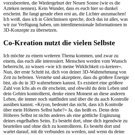
vorzubereiten, die Wiedergeburt der Neuen Sonne (wie es die
Azteken nennen). Kein Wunder, dass es euch hier so dunkel
erscheint. Ihr fangt gerade eben erst an, die Lichter anzumachen!
Ich weiß, dass ich in Gleichnissen spreche, doch das ist alles, was
wir zur Verfügung haben, um interdimensionale Informationen in
3D-Konzepte zu übersetzen.
Co-Kreation nutzt die vielen Selbste
Ich möchte zu einem weiteren Thema kommen, und zwar zu
einem, das euch alle interessiert. Menschen werden vom Wunsch
beherrscht, zu wissen »wie ich meine Wirklichkeit co-kreiere«.
Nun, der erste Schritt ist, dich von deiner 3D-Wahrnehmung von
Zeit zu befreien. Verstehe und akzeptiere, dass du größere Energie
bist, als du in 3D wahrnehmen kannst. Es existiert eine größere
Zahl von Ichs als es dir erscheint, und obwohl du dein Leben und
dein Gehirn kontrollierst, denke einen Moment an diese anderen
Leben, die immer noch stattfinden und über die du auch Kontrolle
ausüben kannst. »Kryon, bedeutet das nicht, dass ich Kontrolle
über mein Höheres Selbst habe?« Ja, das heißt es. Denn dein
Höheres Selbst ist nichts anderes als eine göttliche Ergänzung
deines engelhaften Seins. Es besteht dort, ohne dich irgendwie zu
beurteilen und ohne dich zu kontrollieren. Es besteht dort und
wartet darauf, mit dir verbunden zu werden, und wenn du deine