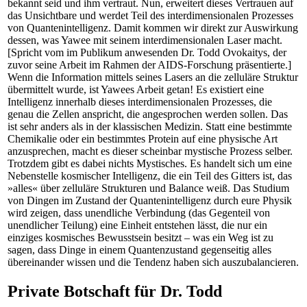
bekannt seid und ihm vertraut. Nun, erweitert dieses Vertrauen auf
das Unsichtbare und werdet Teil des interdimensionalen Prozesses
von Quantenintelligenz. Damit kommen wir direkt zur Auswirkung
dessen, was Yawee mit seinem interdimensionalen Laser macht.
[Spricht vom im Publikum anwesenden Dr. Todd Ovokaitys, der
zuvor seine Arbeit im Rahmen der AIDS-Forschung präsentierte.]
Wenn die Information mittels seines Lasers an die zelluläre Struktur
übermittelt wurde, ist Yawees Arbeit getan! Es existiert eine
Intelligenz innerhalb dieses interdimensionalen Prozesses, die
genau die Zellen anspricht, die angesprochen werden sollen. Das
ist sehr anders als in der klassischen Medizin. Statt eine bestimmte
Chemikalie oder ein bestimmtes Protein auf eine physische Art
anzusprechen, macht es dieser scheinbar mystische Prozess selber.
Trotzdem gibt es dabei nichts Mystisches. Es handelt sich um eine
Nebenstelle kosmischer Intelligenz, die ein Teil des Gitters ist, das
»alles« über zelluläre Strukturen und Balance weiß. Das Studium
von Dingen im Zustand der Quantenintelligenz durch eure Physik
wird zeigen, dass unendliche Verbindung (das Gegenteil von
unendlicher Teilung) eine Einheit entstehen lässt, die nur ein
einziges kosmisches Bewusstsein besitzt – was ein Weg ist zu
sagen, dass Dinge in einem Quantenzustand gegenseitig alles
übereinander wissen und die Tendenz haben sich auszubalancieren.
Private Botschaft für Dr. Todd