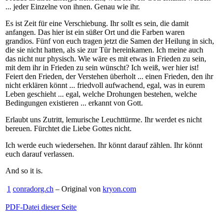
... jeder Einzelne von ihnen. Genau wie ihr.
Es ist Zeit für eine Verschiebung. Ihr sollt es sein, die damit
anfangen. Das hier ist ein süßer Ort und die Farben waren
grandios. Fünf von euch tragen jetzt die Samen der Heilung in sich,
die sie nicht hatten, als sie zur Tür hereinkamen. Ich meine auch
das nicht nur physisch. Wie wäre es mit etwas in Frieden zu sein,
mit dem ihr in Frieden zu sein wünscht? Ich weiß, wer hier ist!
Feiert den Frieden, der Verstehen überholt ... einen Frieden, den ihr
nicht erklären könnt ... friedvoll aufwachend, egal, was in eurem
Leben geschieht ... egal, welche Drohungen bestehen, welche
Bedingungen existieren ... erkannt von Gott.
Erlaubt uns Zutritt, lemurische Leuchttürme. Ihr werdet es nicht
bereuen. Fürchtet die Liebe Gottes nicht.
Ich werde euch wiedersehen. Ihr könnt darauf zählen. Ihr könnt
euch darauf verlassen.
And so it is.
1
conradorg.ch
– Original von
kryon.com
PDF-Datei dieser Seite