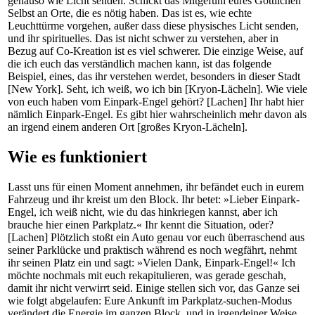
genauso wie Licht senden. Schickt das Mitgefühl eures Göttlichen
Selbst an Orte, die es nötig haben. Das ist es, wie echte
Leuchttürme vorgehen, außer dass diese physisches Licht senden,
und ihr spirituelles. Das ist nicht schwer zu verstehen, aber in
Bezug auf Co-Kreation ist es viel schwerer. Die einzige Weise, auf
die ich euch das verständlich machen kann, ist das folgende
Beispiel, eines, das ihr verstehen werdet, besonders in dieser Stadt
[New York]. Seht, ich weiß, wo ich bin [Kryon-Lächeln]. Wie viele
von euch haben vom Einpark-Engel gehört? [Lachen] Ihr habt hier
nämlich Einpark-Engel. Es gibt hier wahrscheinlich mehr davon als
an irgend einem anderen Ort [großes Kryon-Lächeln].
Wie es funktioniert
Lasst uns für einen Moment annehmen, ihr befändet euch in eurem
Fahrzeug und ihr kreist um den Block. Ihr betet: »Lieber Einpark-
Engel, ich weiß nicht, wie du das hinkriegen kannst, aber ich
brauche hier einen Parkplatz.« Ihr kennt die Situation, oder?
[Lachen] Plötzlich stoßt ein Auto genau vor euch überraschend aus
seiner Parklücke und praktisch während es noch wegfährt, nehmt
ihr seinen Platz ein und sagt: »Vielen Dank, Einpark-Engel!« Ich
möchte nochmals mit euch rekapitulieren, was gerade geschah,
damit ihr nicht verwirrt seid. Einige stellen sich vor, das Ganze sei
wie folgt abgelaufen: Eure Ankunft im Parkplatz-suchen-Modus
verändert die Energie im ganzen Block, und in irgendeiner Weise