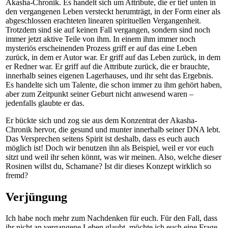
Akasha-Chronik. Es handelt sich um Attribute, die er tief unten in
den vergangenen Leben versteckt herumträgt, in der Form einer als
abgeschlossen erachteten linearen spirituellen Vergangenheit.
Trotzdem sind sie auf keinen Fall vergangen, sondern sind noch
immer jetzt aktive Teile von ihm. In einem ihm immer noch
mysteriös erscheinenden Prozess griff er auf das eine Leben
zurück, in dem er Autor war. Er griff auf das Leben zurück, in dem
er Redner war. Er griff auf die Attribute zurück, die er brauchte,
innerhalb seines eigenen Lagerhauses, und ihr seht das Ergebnis.
Es handelte sich um Talente, die schon immer zu ihm gehört haben,
aber zum Zeitpunkt seiner Geburt nicht anwesend waren –
jedenfalls glaubte er das.
Er bückte sich und zog sie aus dem Konzentrat der Akasha-
Chronik hervor, die gesund und munter innerhalb seiner DNA lebt.
Das Versprechen seitens Spirit ist deshalb, dass es euch auch
möglich ist! Doch wir benutzen ihn als Beispiel, weil er vor euch
sitzt und weil ihr sehen könnt, was wir meinen. Also, welche dieser
Rosinen willst du, Schamane? Ist dir dieses Konzept wirklich so
fremd?
Verjüngung
Ich habe noch mehr zum Nachdenken für euch. Für den Fall, dass
ihr nicht an vergangene Leben glaubt, möchte ich euch eine Frage