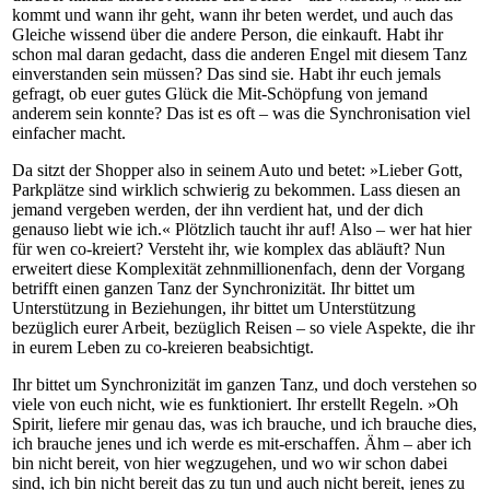
kommt und wann ihr geht, wann ihr beten werdet, und auch das
Gleiche wissend über die andere Person, die einkauft. Habt ihr
schon mal daran gedacht, dass die anderen Engel mit diesem Tanz
einverstanden sein müssen? Das sind sie. Habt ihr euch jemals
gefragt, ob euer gutes Glück die Mit-Schöpfung von jemand
anderem sein konnte? Das ist es oft – was die Synchronisation viel
einfacher macht.
Da sitzt der Shopper also in seinem Auto und betet: »Lieber Gott,
Parkplätze sind wirklich schwierig zu bekommen. Lass diesen an
jemand vergeben werden, der ihn verdient hat, und der dich
genauso liebt wie ich.« Plötzlich taucht ihr auf! Also – wer hat hier
für wen co-kreiert? Versteht ihr, wie komplex das abläuft? Nun
erweitert diese Komplexität zehnmillionenfach, denn der Vorgang
betrifft einen ganzen Tanz der Synchronizität. Ihr bittet um
Unterstützung in Beziehungen, ihr bittet um Unterstützung
bezüglich eurer Arbeit, bezüglich Reisen – so viele Aspekte, die ihr
in eurem Leben zu co-kreieren beabsichtigt.
Ihr bittet um Synchronizität im ganzen Tanz, und doch verstehen so
viele von euch nicht, wie es funktioniert. Ihr erstellt Regeln. »Oh
Spirit, liefere mir genau das, was ich brauche, und ich brauche dies,
ich brauche jenes und ich werde es mit-erschaffen. Ähm – aber ich
bin nicht bereit, von hier wegzugehen, und wo wir schon dabei
sind, ich bin nicht bereit das zu tun und auch nicht bereit, jenes zu