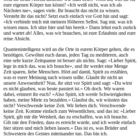
eure eigenen Körper tun könnt? »Ich weiß nicht, was ich als
Nächstes tue«, sagen viele. Ihr braucht das nicht zu wissen.
Versteht ihr das nicht? Setzt euch einfach vor Gott hin und sagt:
»Ich verbinde mich mit meinem Höheren Selbst. Sag mir, was ich
wissen muss. Ich sitze hier und bin bereit.« Dann lehnt euch zurück
und wartet ab! Alles, was wir brauchen, ist eure Erlaubnis und eure
reine Absicht.
Quantenintelligenz wird an die Orte in eurem Körper gehen, die es
benötigen. Gewöhnt euch daran, jeden Tag zu meditieren, auch
eine sehr kurze Zeitspanne ist besser als nichts. Sagt: »Lieber Spirit,
lege in mich das, was ich brauche«, und ihr werdet eine Menge
Zeit sparen, liebe Menschen. Hört auf damit, Spirit zu erzählen,
was er eurer Meinung nach wissen sollte. Glaubt ihr nicht an
unsere Anwesenheit? Nun, ihr sitzt vor Spirit und sagt: »Du wirst
es nicht glauben, was heute passiert ist.« Oh doch. Wir waren
dabei, erinnert ihr euch? »Also Spirit, ich werde Schwierigkeiten
haben, meine Miete zu bezahlen.« Glaubst du, wir wüssten das
nicht? Verschwende keine Zeit. Wir lieben dich. Verschwende
keine Zeit. Komme einfach zum Wesentlichen, und das ist: »Lieber
Spirit, gib mir die Weisheit, das zu erschaffen, was ich brauche.
Gib mir den Frieden, dass es erreicht wurde, und ich werde einfach
hier sitzen und mich lieben lassen.« Das ist es, was Brüder und
Schwestern des Geistes miteinander tun. Das bin ich.