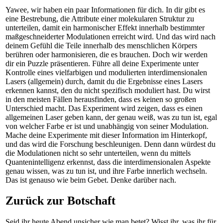
Yawee, wir haben ein paar Informationen für dich. In dir gibt es
eine Bestrebung, die Attribute einer molekularen Struktur zu
unterteilen, damit ein harmonischer Effekt innerhalb bestimmter
maßgeschneiderter Modulationen erreicht wird. Und das wird nach
deinem Gefühl die Teile innerhalb des menschlichen Körpers
berühren oder harmonisieren, die es brauchen. Doch wir werden
dir ein Puzzle präsentieren. Führe all deine Experimente unter
Kontrolle eines vielfarbigen und modulierten interdimensionalen
Lasers (allgemein) durch, damit du die Ergebnisse eines Lasers
erkennen kannst, den du nicht spezifisch moduliert hast. Du wirst
in den meisten Fällen herausfinden, dass es keinen so großen
Unterschied macht. Das Experiment wird zeigen, dass es einen
allgemeinen Laser geben kann, der genau weiß, was zu tun ist, egal
von welcher Farbe er ist und unabhängig von seiner Modulation.
Mache deine Experimente mit dieser Information im Hinterkopf,
und das wird die Forschung beschleunigen. Denn dann würdest du
die Modulationen nicht so sehr unterteilen, wenn du mittels
Quantenintelligenz erkennst, dass die interdimensionalen Aspekte
genau wissen, was zu tun ist, und ihre Farbe innerlich wechseln.
Das ist genauso wie beim Gebet. Denke darüber nach.
Zurück zur Botschaft
Seid ihr heute Abend unsicher wie man betet? Wisst ihr, was ihr für