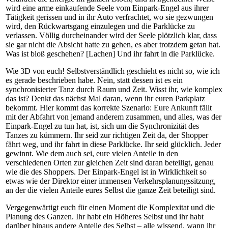
wird eine arme einkaufende Seele vom Einpark-Engel aus ihrer
Tätigkeit gerissen und in ihr Auto verfrachtet, wo sie gezwungen
wird, den Rückwartsgang einzulegen und die Parklücke zu
verlassen. Völlig durcheinander wird der Seele plötzlich klar, dass
sie gar nicht die Absicht hatte zu gehen, es aber trotzdem getan hat.
Was ist bloß geschehen? [Lachen] Und ihr fahrt in die Parklücke.
Wie 3D von euch! Selbstverständlich geschieht es nicht so, wie ich
es gerade beschrieben habe. Nein, statt dessen ist es ein
synchronisierter Tanz durch Raum und Zeit. Wisst ihr, wie komplex
das ist? Denkt das nächst Mal daran, wenn ihr euren Parkplatz
bekommt. Hier kommt das korrekte Szenario: Eure Ankunft fällt
mit der Abfahrt von jemand anderem zusammen, und alles, was der
Einpark-Engel zu tun hat, ist, sich um die Synchronizität des
Tanzes zu kümmern. Ihr seid zur richtigen Zeit da, der Shopper
fährt weg, und ihr fahrt in diese Parklücke. Ihr seid glücklich. Jeder
gewinnt. Wie dem auch sei, eure vielen Anteile in den
verschiedenen Orten zur gleichen Zeit sind daran beteiligt, genau
wie die des Shoppers. Der Einpark-Engel ist in Wirklichkeit so
etwas wie der Direktor einer immensen Verkehrsplanungssitzung,
an der die vielen Anteile eures Selbst die ganze Zeit beteiligt sind.
Vergegenwärtigt euch für einen Moment die Komplexitat und die
Planung des Ganzen. Ihr habt ein Höheres Selbst und ihr habt
darüber hinaus andere Anteile des Selbst – alle wissend, wann ihr