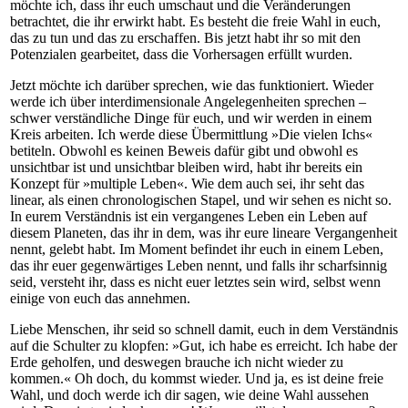
möchte ich, dass ihr euch umschaut und die Veränderungen
betrachtet, die ihr erwirkt habt. Es besteht die freie Wahl in euch,
das zu tun und das zu erschaffen. Bis jetzt habt ihr so mit den
Potenzialen gearbeitet, dass die Vorhersagen erfüllt wurden.
Jetzt möchte ich darüber sprechen, wie das funktioniert. Wieder
werde ich über interdimensionale Angelegenheiten sprechen –
schwer verständliche Dinge für euch, und wir werden in einem
Kreis arbeiten. Ich werde diese Übermittlung »Die vielen Ichs«
betiteln. Obwohl es keinen Beweis dafür gibt und obwohl es
unsichtbar ist und unsichtbar bleiben wird, habt ihr bereits ein
Konzept für »multiple Leben«. Wie dem auch sei, ihr seht das
linear, als einen chronologischen Stapel, und wir sehen es nicht so.
In eurem Verständnis ist ein vergangenes Leben ein Leben auf
diesem Planeten, das ihr in dem, was ihr eure lineare Vergangenheit
nennt, gelebt habt. Im Moment befindet ihr euch in einem Leben,
das ihr euer gegenwärtiges Leben nennt, und falls ihr scharfsinnig
seid, versteht ihr, dass es nicht euer letztes sein wird, selbst wenn
einige von euch das annehmen.
Liebe Menschen, ihr seid so schnell damit, euch in dem Verständnis
auf die Schulter zu klopfen: »Gut, ich habe es erreicht. Ich habe der
Erde geholfen, und deswegen brauche ich nicht wieder zu
kommen.« Oh doch, du kommst wieder. Und ja, es ist deine freie
Wahl, und doch werde ich dir sagen, wie deine Wahl aussehen