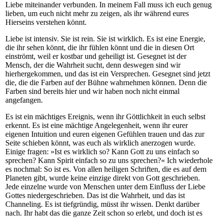
Liebe miteinander verbunden. In meinem Fall muss ich euch genug
lieben, um euch nicht mehr zu zeigen, als ihr während eures
Hierseins verstehen könnt.
Liebe ist intensiv. Sie ist rein. Sie ist wirklich. Es ist eine Energie,
die ihr sehen könnt, die ihr fühlen könnt und die in diesen Ort
einströmt, weil er kostbar und geheiligt ist. Gesegnet ist der
Mensch, der die Wahrheit sucht, denn deswegen sind wir
hierhergekommen, und das ist ein Versprechen. Gesegnet sind jetzt
die, die die Farben auf der Bühne wahrnehmen können. Denn die
Farben sind bereits hier und wir haben noch nicht einmal
angefangen.
Es ist ein mächtiges Ereignis, wenn ihr Göttlichkeit in euch selbst
erkennt. Es ist eine mächtige Angelegenheit, wenn ihr eurer
eigenen Intuition und euren eigenen Gefühlen trauen und das zur
Seite schieben könnt, was euch als wirklich anerzogen wurde.
Einige fragen: »Ist es wirklich so? Kann Gott zu uns einfach so
sprechen? Kann Spirit einfach so zu uns sprechen?« Ich wiederhole
es nochmal: So ist es. Von allen heiligen Schriften, die es auf dem
Planeten gibt, wurde keine einzige direkt von Gott geschrieben.
Jede einzelne wurde von Menschen unter dem Einfluss der Liebe
Gottes niedergeschrieben. Das ist die Wahrheit, und das ist
Channeling. Es ist tiefgründig, müsst ihr wissen. Denkt darüber
nach. Ihr habt das die ganze Zeit schon so erlebt, und doch ist es