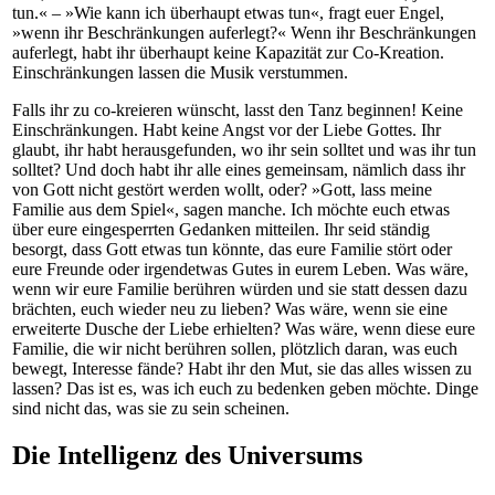
tun.« – »Wie kann ich überhaupt etwas tun«, fragt euer Engel,
»wenn ihr Beschränkungen auferlegt?« Wenn ihr Beschränkungen
auferlegt, habt ihr überhaupt keine Kapazität zur Co-Kreation.
Einschränkungen lassen die Musik verstummen.
Falls ihr zu co-kreieren wünscht, lasst den Tanz beginnen! Keine
Einschränkungen. Habt keine Angst vor der Liebe Gottes. Ihr
glaubt, ihr habt herausgefunden, wo ihr sein solltet und was ihr tun
solltet? Und doch habt ihr alle eines gemeinsam, nämlich dass ihr
von Gott nicht gestört werden wollt, oder? »Gott, lass meine
Familie aus dem Spiel«, sagen manche. Ich möchte euch etwas
über eure eingesperrten Gedanken mitteilen. Ihr seid ständig
besorgt, dass Gott etwas tun könnte, das eure Familie stört oder
eure Freunde oder irgendetwas Gutes in eurem Leben. Was wäre,
wenn wir eure Familie berühren würden und sie statt dessen dazu
brächten, euch wieder neu zu lieben? Was wäre, wenn sie eine
erweiterte Dusche der Liebe erhielten? Was wäre, wenn diese eure
Familie, die wir nicht berühren sollen, plötzlich daran, was euch
bewegt, Interesse fände? Habt ihr den Mut, sie das alles wissen zu
lassen? Das ist es, was ich euch zu bedenken geben möchte. Dinge
sind nicht das, was sie zu sein scheinen.
Die Intelligenz des Universums