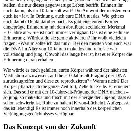
stellen, die nur dieses gegenwärtige Leben betrifft. Erinnert ihr
euch daran, als ihr 10 Jahre alt wart? Die Antwort der meisten von
euch ist »Ja«. In Ordnung, auch eure DNA tut das. Wie geht es
euch damit? Denkt darüber nach. Es gibt eine eurem Körper
eingeprägte Erinnerung mit dem abrufbaren zellularen Merkmal
»10 Jahre alt«. Sie ist noch immer verfügbar. Das ist eine zelluläre
Erinnerung. Würdest du sie gerne aktivieren? Ihr wollt vielleicht
fragen: »Warum sollte ich das tun?« Bei den meisten von euch war
die DNA im Alter von 10 Jahren makellos und rein, sie war
vollständig und jung. Obwohl das lange her ist, hat euer Körper die
Erinnerung daran erhalten.
Wie würde es euch gefallen, euren Körper während der nächsten
Meditation anzuweisen, auf die »10-Jahre-alt-Prägung der DNA
zurückzugreifen und diese zu reproduzieren?« Warum nicht? Der
Körper pflanzt sich die ganze Zeit fort, Zelle für Zelle. Er erneuert
sich. Das soll er mit der 10-Jahre-alt-Prägung der DNA machen –
so jung, so makellos und frisch mit der Energie der Jugend, dass es
schon schwierig ist, Ruhe zu halten [­Kryon-Lächeln]. Aufgepasst,
das ist lebendig! Es ist immer noch innerhalb des körperlichen
Verjüngungsgedächtnisses verfügbar.
Das Konzept von der Zukunft