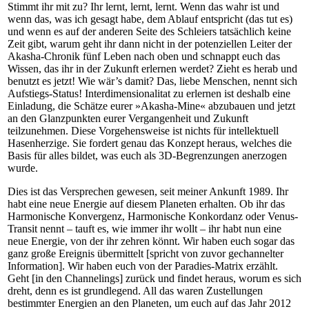
Stimmt ihr mit zu? Ihr lernt, lernt, lernt. Wenn das wahr ist und
wenn das, was ich gesagt habe, dem Ablauf entspricht (das tut es)
und wenn es auf der anderen Seite des Schleiers tatsächlich keine
Zeit gibt, warum geht ihr dann nicht in der potenziellen Leiter der
Akasha-Chronik fünf Leben nach oben und schnappt euch das
Wissen, das ihr in der Zukunft erlernen werdet? Zieht es herab und
benutzt es jetzt! Wie wär’s damit? Das, liebe Menschen, nennt sich
Aufstiegs-Status! Interdimensionalitat zu erlernen ist deshalb eine
Einladung, die Schätze eurer »Akasha-Mine« abzubauen und jetzt
an den Glanzpunkten eurer Vergangenheit und Zukunft
teilzunehmen. Diese Vorgehensweise ist nichts für intellektuell
Hasenherzige. Sie fordert genau das Konzept heraus, welches die
Basis für alles bildet, was euch als 3D-Begrenzungen anerzogen
wurde.
Dies ist das Versprechen gewesen, seit meiner Ankunft 1989. Ihr
habt eine neue Energie auf diesem Planeten erhalten. Ob ihr das
Harmonische Konvergenz, Harmonische Konkordanz oder Venus-
Transit nennt – tauft es, wie immer ihr wollt – ihr habt nun eine
neue Energie, von der ihr zehren könnt. Wir haben euch sogar das
ganz große Ereignis übermittelt [spricht von zuvor gechannelter
Information]. Wir haben euch von der Paradies-Matrix erzählt.
Geht [in den Channelings] zurück und findet heraus, worum es sich
dreht, denn es ist grundlegend. All das waren Zustellungen
bestimmter Energien an den Planeten, um euch auf das Jahr 2012