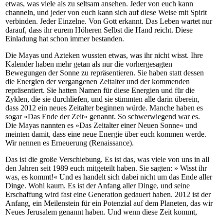
etwas, was viele als zu seltsam ansehen. Jeder von euch kann
channeln, und jeder von euch kann sich auf diese Weise mit Spirit
verbinden. Jeder Einzelne. Von Gott erkannt. Das Leben wartet nur
darauf, dass ihr eurem Höheren Selbst die Hand reicht. Diese
Einladung hat schon immer bestanden.
Die Mayas und Azteken wussten etwas, was ihr nicht wisst. Ihre
Kalender haben mehr getan als nur die vorhergesagten
Bewegungen der Sonne zu repräsentieren. Sie haben statt dessen
die Energien der vergangenen Zeitalter und der kommenden
repräsentiert. Sie hatten Namen für diese Energien und für die
Zyklen, die sie durchliefen, und sie stimmten alle darin überein,
dass 2012 ein neues Zeitalter beginnen würde. Manche haben es
sogar »Das Ende der Zeit« genannt. So schwerwiegend war es.
Die Mayas nannten es »Das Zeitalter einer Neuen Sonne« und
meinten damit, dass eine neue Energie über euch kommen werde.
Wir nennen es Erneuerung (Renaissance).
Das ist die große Verschiebung. Es ist das, was viele von uns in all
den Jahren seit 1989 euch mitgeteilt haben. Sie sagten: » Wisst ihr
was, es kommt!« Und es handelt sich dabei nicht um das Ende aller
Dinge. Wohl kaum. Es ist der Anfang aller Dinge, und seine
Erschaffung wird fast eine Generation gedauert haben. 2012 ist der
Anfang, ein Meilenstein für ein Potenzial auf dem Planeten, das wir
Neues Jerusalem genannt haben. Und wenn diese Zeit kommt,