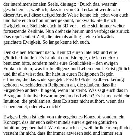
der interdimensionalen Seele, die sagt: »Durch das, was mir
geschehen ist, weiß ich, dass ich von Gott erkannt werde.« In
dieser Art, auf diese tiefgreifende Weise kenne ich jeden von euch
und habe euch schon immer gekannt, rückwärts. Stellt euch
Ewigkeit vor. Stellt sie euch in 3D vor ... eine sich immer weiter
fortsetzende Zeitlinie. Nun dreht sie herum und verfolgt sie zurück.
Das repräsentiert Zeit, die niemals anfing – eine rückwärts
gerichtete Ewigkeit. So lange kenne ich euch.
Denkt einen Moment nach. Benutzt euren Intellekt und eure
göttliche Intuition. Es ist nicht eure Biologie, die ich euch zu
benutzen bitte, sondern mehr eure Göttlichkeit – den ewigen
Funken in dem, was ihr Intelligenz und Leben nennt. Er ist göttlich
und ihr alle wisst das. Ihr habt in euren Religionen Regeln
erfunden, die das widerspiegeln. Fast 90 % der Erdbevölkerung
gehören verschiedenen Religionen an, die glauben, dass ihr
»irgendwo anders« hingeht, wenn ihr sterbt. Was sagt euch das in
Bezug auf intuitive Erwartungen an das Leben? Es ist menschliche
Intuition, die proklamiert, dass Existenz nicht aufhört, wenn das
Leben endet, oder etwa nicht?
Ewiges Leben ist kein von mir gegebenes Konzept, sondern ein
Konzept, das ihr euch selbst mittels eurer eigenen göttlichen
Intuition gegeben habt. Wie dem auch sei, weil ihr linear empfindet,
versteht ihr nicht, dass ihr immer gewesen seid und immer sein