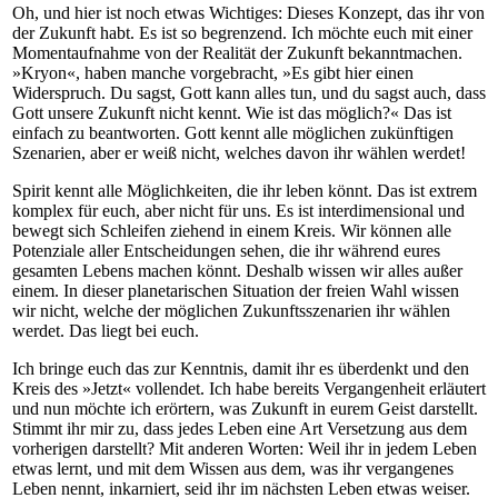
Oh, und hier ist noch etwas Wichtiges: Dieses Konzept, das ihr von
der Zukunft habt. Es ist so begrenzend. Ich möchte euch mit einer
Momentaufnahme von der Realität der Zukunft bekanntmachen.
»Kryon«, haben manche vorgebracht, »Es gibt hier einen
Widerspruch. Du sagst, Gott kann alles tun, und du sagst auch, dass
Gott unsere Zukunft nicht kennt. Wie ist das möglich?« Das ist
einfach zu beantworten. Gott kennt alle möglichen zukünftigen
Szenarien, aber er weiß nicht, welches davon ihr wählen werdet!
Spirit kennt alle Möglichkeiten, die ihr leben könnt. Das ist extrem
komplex für euch, aber nicht für uns. Es ist interdimensional und
bewegt sich Schleifen ziehend in einem Kreis. Wir können alle
Potenziale aller Entscheidungen sehen, die ihr während eures
gesamten Lebens machen könnt. Deshalb wissen wir alles außer
einem. In dieser planetarischen Situation der freien Wahl wissen
wir nicht, welche der möglichen Zukunftsszenarien ihr wählen
werdet. Das liegt bei euch.
Ich bringe euch das zur Kenntnis, damit ihr es überdenkt und den
Kreis des »Jetzt« vollendet. Ich habe bereits Vergangenheit erläutert
und nun möchte ich erörtern, was Zukunft in eurem Geist darstellt.
Stimmt ihr mir zu, dass jedes Leben eine Art Versetzung aus dem
vorherigen darstellt? Mit anderen Worten: Weil ihr in jedem Leben
etwas lernt, und mit dem Wissen aus dem, was ihr vergangenes
Leben nennt, inkarniert, seid ihr im nächsten Leben etwas weiser.