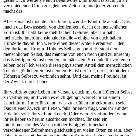
gestellt. Ich werde sie euch beantworten. Ihr könnt tatsächlich an
verschiedenen Orten zur gleichen Zeit sein, und jeder von euch
macht das.
Aber zunächst möchte ich erklären, wer die Kontrolle ausübt: Das
macht das Bewusstsein von demjenigen, der in der menschlichen
Form ist. Ihr habt keine mehrfachen Gehirne, aber ihr habt
mehrfache interdimensionale Anteile – einige von euch haben
Hunderte davon. Ich werde einen dieser Anteile erläutern – den,
den ihr kennt. Er wird Höheres Selbst genannt. Er steht dem
menschlichen Selbst, das manche von euch frech (und zu unrecht)
das Niedrigere Selbst nennen, am nächsten. So denkt ihr von euch
selber, oder? Ich werde diesen physischen Anteil den menschlichen
Teil des göttlichen Selbst nennen. Es ist der Teil, der sich mit dem
Höheren Selbst zu verbinden sehnt. Und das, meine Freunde, ist
der Zweck eures Lebens.
Ihr verbringt euer Leben im Versuch, euch mit dem Höheren Selbst
zu verbinden, und wenn es euch gelingt, werdet ihr zu einem
Leuchtturm. Ihr erfüllt dann, was zu erfüllen ihr gekommen seid.
Das ist euer Zweck im Leben, falls ihr euch fragt, was ihr auf der
Erde tun sollt. Ihr verbindet euch! Oder werdet verbunden, wenn
ihr es lieber so herum ausdrücken möchtet. Ihr seid ein
interdimensionales Wesen mit der Fähigkeit, innerhalb
verschiedener Zeitrahmen gleichzeitig an vielen Orten zu sein, aber
dabei immer mit der einen Quelle im Kreis des Lebens verbunden.