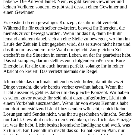
haben.« Die Antwort lautet: Nein, es gibt keinen Gewinner und
keinen Verlierer, sondern es gibt statt dessen einen Gewinner und
einen Gewinner.
Es existiert da ein gewaltiges Konzept, das ihr nicht versteht.
Während ihr für euch selber co-kreiert, bewegt ihr Energien, die
niemals zuvor bewegt wurden. Wenn ihr das tut, dann helft ihr
jemand anderem dabei, sich an eine Stelle zu bewegen, wo ihm im
Laufe der Zeit ein Licht gegeben wird, das er zuvor nicht hatte und
das ihm umfassendere freie Wahl ermöglicht. Zur gleichen Zeit
erschafft es die Situation in eurem Leben, an der ihr gearbeitet habt.
Das ist komplex, darum stellt es euch folgendermaßen vor: Eure
Energie ist für alle um euch herum perfekt, solange ihr in reiner
Absicht co-kreiert. Das verletzt niemals die Regel.
Ich möchte das nochmals mit euch wiederholen, damit ihr zwei
Dinge versteht, die wir bereits vorher erwähnt haben. Wenn ihr
Licht aussendet, geht es dabei um das gleiche Konzept. Wir haben
es schon zuvor gesagt: Ihr seid nicht dazu aufgefordert, Licht mit
einem Vorbehalt auszusenden. Wenn ihr von etwas Kenntnis habt
und dort unterstützend Licht hinzusenden wünscht, schickt keine
Lösungen mit! Sendet nicht, was ihr zu geschehen wünscht. Sendet
nur Licht. Gewohnt euch an den Gedanken, dass Licht das Einzige
ist, was ihr habt. Licht besitzt kosmische Intelligenz und weiß, was
zu tun ist. Ein Leuchtturm macht das so. Er hat keinen Plan, nur