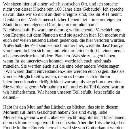
Wir sitzen hier auf einem sehr historischen Ort, und ich spreche
nicht von dieser Kirche (ein 100 Jahre altes Gebäude). Ich spreche
davon, dass wir so dicht an dem Ereignis sind, das ihr 9/11 nennt.
Denkt an den Verlust menschlicher Leben hier – in eurer eigenen
Stadt, in eurem eigenen Dorf, in eurer unmittelbaren
Nachbarschaft. Es war eine derartig weitreichende Verschiebung
von Energie auf dem Planeten und sie geschah hier. Ich möchte mit
euch der vielen tausend Leben gedenken, die hier verloren wurden.
Außerhalb der Zeit sind sie noch immer hier, wisst ihr das? Einige
von ihnen drehten sich um und reinkarnierten sofort in einen neuen
»Lebensausdruck« auf dem Planeten. Was sie zu sagen haben,
wenn ihr sie interviewen könntet, werde ich euch nochmals
mitteilen. Sie werden euch auf die eine oder andere Weise sagen:
»Wir waren damit einverstanden.« Sie werden euch sagen, dass sie
von der Möglichkeit wussten, denn es befand sich in ihrem
interdimensionalen »Möglichkeitsvorrat«, als sie geboren wurden.
Sie werden sagen: »Wir nahmen teil, und es ist Teil dessen, warum
wir hierherkamen. Wir haben unseren Teil erfüllt. Jetzt erfülle du
deinen.«
Habt ihr den Mut, auf das Lächeln zu blicken, das sie in diesem
Moment auf ihren Gesichtern haben? Sie sind ewig, liebe
Menschen, genau wie ihr, aber vielleicht mögt ihr nicht hinschauen,
denn es könnte sorgenvoll für euch sein. Aber die Tatsache ist, dass
Freude in ihrer Energie herrscht, weil sie von Gott erkannt werden