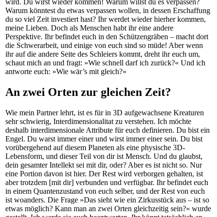
wird. Du wirst wieder kommen! Warum willst du es verpassen?
Warum könntest du etwas verpassen wollen, in dessen Erschaffung
du so viel Zeit investiert hast? Ihr werdet wieder hierher kommen,
meine Lieben. Doch als Menschen habt ihr eine andere
Perspektive. Ihr befindet euch in den Schützengräben – macht dort
die Schwerarbeit, und einige von euch sind so müde! Aber wenn
ihr auf die andere Seite des Schleiers kommt, dreht ihr euch um,
schaut mich an und fragt: »Wie schnell darf ich zurück?« Und ich
antworte euch: »Wie wär’s mit gleich?«
An zwei Orten zur gleichen Zeit?
Wie mein Partner lehrt, ist es für in 3D aufgewachsene Kreaturen
sehr schwierig, Interdimensionalitat zu verstehen. Ich möchte
deshalb interdimensionale Attribute für euch definieren. Du bist ein
Engel. Du warst immer einer und wirst immer einer sein. Du bist
vorübergehend auf diesem Planeten als eine physische 3D-
Lebensform, und dieser Teil von dir ist Mensch. Und du glaubst,
dein gesamter Intellekt sei mit dir, oder? Aber es ist nicht so. Nur
eine Portion davon ist hier. Der Rest wird verborgen gehalten, ist
aber trotzdem [mit dir] verbunden und verfügbar. Ihr befindet euch
in einem Quantenzustand von euch selber, und der Rest von euch
ist woanders. Die Frage »Das sieht wie ein Zirkusstück aus – ist so
etwas möglich? Kann man an zwei Orten gleichzeitig sein?« wurde