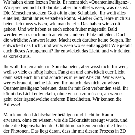
Wir haben einen letzten Punkt. Er nennt sich »Quantenintelligenz«.
Wir sprechen nicht oft darüber, aber ihr solltet wissen, was das ist.
Die Menschen stecken Gott oft in eine Schublade. Ihr wollt alles
einteilen, damit ihr es verstehen könnt. »Lieber Gott, lehre mich zu
beten. Ich muss wissen, wie man betet.« Das haben wir so oft
gehört. Und wir haben es euch schon früher mitgeteilt. Bald
werden wir es euch noch an einem anderen Platz mitteilen. Doch
die wirkliche Antwort lautet: Macht euch darüber keine Sorgen. Ihr
entwickelt das Licht, und wir wissen wo es entlanggeht! Wie gefällt
euch dieses Arrangement? Ihr entwickelt das Licht, und wir richten
es korrekt aus.
Ihr wollt für jemanden in Somalia beten, aber wisst nicht für wen,
weil so viele es nötig haben. Fangt an und entwickelt euer Licht,
dann setzt euch hin und schickt es in reiner Absicht. Wir wissen,
wer es braucht, meine Lieben. Ihr braucht das nicht zu wissen.
Quantenintelligenz bedeutet, dass ihr mit Gott verbunden seid. Ihr
könnt das Licht entwickeln, ohne wissen zu müssen, an wen es
geht, oder irgendwelche anderen Einzelheiten. Wir kennen die
Adresse!
Man kann den Lichtschalter betätigen und Licht im Raum
erwarten, ohne zu wissen, wie die Elektrizität erzeugt wurde, und
ohne die Eigenschaften der Glühbirne zu kennen oder die Physik
der Photonen. Das liegt daran, dass ihr mit diesem Prozess in 3D