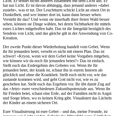
Licht. Er sendet nichts anderes zusammen mit dem Licht aus. Er
hat nur Licht. Er ist davon abhängig, dass jemand anderes »dabei
zusieht«, was er tut. Der Leuchtturm schickt Licht an einen Ort in
Dunkelheit, und wer immer dort ist, kann dann besser sehen.
Versteht ihr das? Und wenn sie innerhalb ihrer freien Wahl besser
sehen, können sie Dinge wählen, bei deren Sichtbarkeit ihr mittels
eures Lichtes mitgeholfen habt. Das ist die Integrität bezüglich des
Sendens von Licht, und das gleiche gilt in der Anwendung von Co-
Kreation.
Der zweite Punkt dieser Wiederholung handelt vom Gebet. Wenn
ihr für jemanden betet, verseht es nicht mit einem Plan. Das ist
schwer! »Kryon, wenn wir dem Gebet keine Vorgaben mitgeben,
wie können wir da noch für jemanden beten?« Das ist einfach.
Stellt euch das Endergebnis des Gebetes vor. Wenn ihr für
jemanden betet, der krank ist, schaut ihn in eurem Inneren als
glücklich und ohne die Krankheit. Stellt euch nicht vor, wie das
zustande kommen wird, und gebt Gott nicht vor, wie es zu
geschehen hat. Stellt euch das Ergebnis vor. Ihr übt damit Zug auf
das »Jetzt« eurer verschiedenen Zukunftspotenziale aus. Wenn ihr
für Frieden betet, schaut eine Erde, auf der Familien nicht in Angst
und Sorge leben, wo es keinen Krieg gibt. Visualisiert das Lächeln
der Kinder an einem sicheren Ort.
Eure Visualisierung ist euer Gebet – und das, meine Freunde, ist