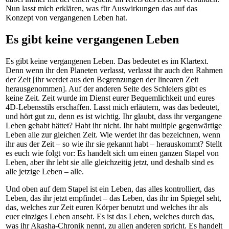
Nun lasst mich erklären, was für Auswirkungen das auf das
Konzept von vergangenen Leben hat.
Es gibt keine vergangenen Leben
Es gibt keine vergangenen Leben. Das bedeutet es im Klartext.
Denn wenn ihr den Planeten verlasst, verlasst ihr auch den Rahmen
der Zeit [ihr werdet aus den Begrenzungen der linearen Zeit
herausgenommen]. Auf der anderen Seite des Schleiers gibt es
keine Zeit. Zeit wurde im Dienst eurer Bequemlichkeit und eures
4D-Lebensstils erschaffen. Lasst mich erläutern, was das bedeutet,
und hört gut zu, denn es ist wichtig. Ihr glaubt, dass ihr vergangene
Leben gehabt hättet? Habt ihr nicht. Ihr habt multiple gegenwärtige
Leben alle zur gleichen Zeit. Wie werdet ihr das bezeichnen, wenn
ihr aus der Zeit – so wie ihr sie gekannt habt – herauskommt? Stellt
es euch wie folgt vor: Es handelt sich um einen ganzen Stapel von
Leben, aber ihr lebt sie alle gleichzeitig jetzt, und deshalb sind es
alle jetzige Leben – alle.
Und oben auf dem Stapel ist ein Leben, das alles kontrolliert, das
Leben, das ihr jetzt empfindet – das Leben, das ihr im Spiegel seht,
das, welches zur Zeit euren Körper benutzt und welches ihr als
euer einziges Leben anseht. Es ist das Leben, welches durch das,
was ihr Akasha-Chronik nennt, zu allen anderen spricht. Es handelt