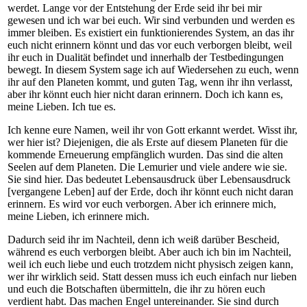
werdet. Lange vor der Entstehung der Erde seid ihr bei mir
gewesen und ich war bei euch. Wir sind verbunden und werden es
immer bleiben. Es existiert ein funktionierendes System, an das ihr
euch nicht erinnern könnt und das vor euch verborgen bleibt, weil
ihr euch in Dualität befindet und innerhalb der Testbedingungen
bewegt. In diesem System sage ich auf Wiedersehen zu euch, wenn
ihr auf den Planeten kommt, und guten Tag, wenn ihr ihn verlasst,
aber ihr könnt euch hier nicht daran erinnern. Doch ich kann es,
meine Lieben. Ich tue es.
Ich kenne eure Namen, weil ihr von Gott erkannt werdet. Wisst ihr,
wer hier ist? Diejenigen, die als Erste auf diesem Planeten für die
kommende Erneuerung empfänglich wurden. Das sind die alten
Seelen auf dem Planeten. Die Lemurier und viele andere wie sie.
Sie sind hier. Das bedeutet Lebensausdruck über Lebensausdruck
[vergangene Leben] auf der Erde, doch ihr könnt euch nicht daran
erinnern. Es wird vor euch verborgen. Aber ich erinnere mich,
meine Lieben, ich erinnere mich.
Dadurch seid ihr im Nachteil, denn ich weiß darüber Bescheid,
während es euch verborgen bleibt. Aber auch ich bin im Nachteil,
weil ich euch liebe und euch trotzdem nicht physisch zeigen kann,
wer ihr wirklich seid. Statt dessen muss ich euch einfach nur lieben
und euch die Botschaften übermitteln, die ihr zu hören euch
verdient habt. Das machen Engel untereinander. Sie sind durch