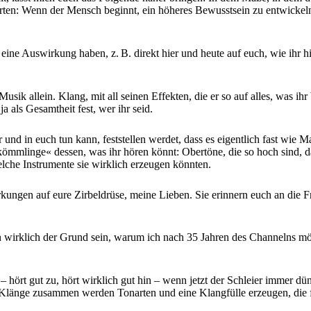
orten: Wenn der Mensch beginnt, ein höheres Bewusstsein zu entwicke
ne Auswirkung haben, z. B. direkt hier und heute auf euch, wie ihr hier
Musik allein. Klang, mit all seinen Effekten, die er so auf alles, was ih
a als Gesamtheit fest, wer ihr seid.
r und in euch tun kann, feststellen werdet, dass es eigentlich fast wie 
bkömmlinge« dessen, was ihr hören könnt: Obertöne, die so hoch sind, d
elche Instrumente sie wirklich erzeugen könnten.
en auf eure Zirbeldrüse, meine Lieben. Sie erinnern euch an die Frequ
wirklich der Grund sein, warum ich nach 35 Jahren des Channelns mög
 hört gut zu, hört wirklich gut hin – wenn jetzt der Schleier immer d
Klänge zusammen werden Tonarten und eine Klangfülle erzeugen, die f