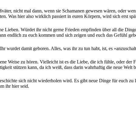
er Großväter, nicht mal dann, wenn sie Schamanen gewesen wären, oder
ten. Was hier also wirklich passiert in euren Körpern, wird sich erst s
ne Lieben. Würdet ihr nicht gerne Frieden empfinden über all die Ding
ann endlich zu euch kommen und sich zeigen und euch das Gefühl geben
hr wurdet damit geboren. Alles, was ihr zu tun habt, ist, es »anzuschal
ene Weise zu hören. Vielleicht ist es die Liebe, die ich fühle, oder der
igkeit stützen kann, da ich weiß, dass darin wahrhaftig die neue Welt b
 Geschichte sich nicht wiederholen wird. Es gibt neue Dinge für euch z
 ihr hier seid.