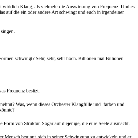
cht wirklich Klang, als vielmehr die Auswirkung von Frequenz. Und es
 das auf die ein oder andere Art schwingt und euch in irgendeiner
 singen.
 Formen schwingt? Sehr, sehr, sehr hoch. Billionen mal Billionen
was Frequenz besitzt.
hrnehmt? Was, wenn dieses Orchester Klangfülle und -farben und
 könnte?
he Form von Struktur. Sogar auf diejenige, die eure Seele ausmacht.
der Mensch beginnt, sich in seiner Schwingung zu entwickeln und er