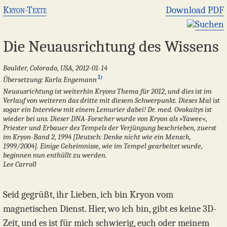
Kryon-Texte
Download PDF
Suchen
Die Neuausrichtung des Wissens
Boulder, Colorado, USA, 2012-01-14
1)
Übersetzung: Karla Engemann
Neuausrichtung ist weiterhin Kryons Thema für 2012, und dies ist im
Verlauf von weiteren das dritte mit diesem Schwerpunkt. Dieses Mal ist
sogar ein Interview mit einem Lemurier dabei! Dr. med. Ovokaitys ist
wieder bei uns. Dieser DNA-Forscher wurde von Kryon als »Yawee«,
Priester und Erbauer des Tempels der Verjüngung beschrieben, zuerst
im Kryon-Band 2, 1994 [Deutsch: Denke nicht wie ein Mensch,
1999/2004]. Einige Geheimnisse, wie im Tempel gearbeitet wurde,
beginnen nun enthüllt zu werden.
Lee Carroll
Seid gegrüßt, ihr Lieben, ich bin Kryon vom
magnetischen Dienst. Hier, wo ich bin, gibt es keine 3D-
Zeit, und es ist für mich schwierig, euch oder meinem