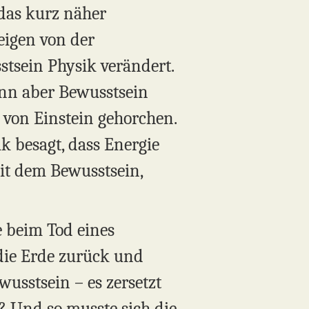
 das kurz näher
eigen von der
stsein Physik verändert.
enn aber Bewusstsein
 von Einstein gehorchen.
k besagt, dass Energie
it dem Bewusstsein,
 beim Tod eines
die Erde zurück und
wusstsein – es zersetzt
s? Und so musste sich die