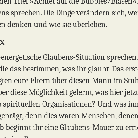
 den Titel »Achtet auf die Bubbles/Blasen«
ens sprechen. Die Dinge verändern sich, w
en denken und wie sie überleben.
x
t-energetische Glaubens-Situation sprechen
ie das bestimmen, was ihr glaubt. Das erste
agten eure Eltern über diesen Mann im Stuh
ber diese Möglichkeit gelernt, was hier jet
s spirituellen Organisationen? Und was im
geprägt, denn dies waren Menschen, denen 
b beginnt ihr eine Glaubens-Mauer zu erric