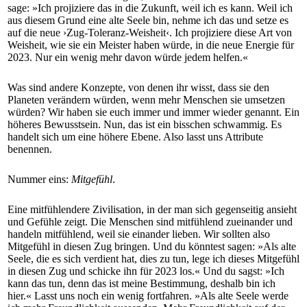
sage: »Ich projiziere das in die Zukunft, weil ich es kann. Weil ich
aus diesem Grund eine alte Seele bin, nehme ich das und setze es
auf die neue ›Zug-Toleranz-Weisheit‹. Ich projiziere diese Art von
Weisheit, wie sie ein Meister haben würde, in die neue Energie für
2023. Nur ein wenig mehr davon würde jedem helfen.«
Was sind andere Konzepte, von denen ihr wisst, dass sie den
Planeten verändern würden, wenn mehr Menschen sie umsetzen
würden? Wir haben sie euch immer und immer wieder genannt. Ein
höheres Bewusstsein. Nun, das ist ein bisschen schwammig. Es
handelt sich um eine höhere Ebene. Also lasst uns Attribute
benennen.
Nummer eins:
Mitgefühl
.
Eine mitfühlendere Zivilisation, in der man sich gegenseitig ansieht
und Gefühle zeigt. Die Menschen sind mitfühlend zueinander und
handeln mitfühlend, weil sie einander lieben. Wir sollten also
Mitgefühl in diesen Zug bringen. Und du könntest sagen: »Als alte
Seele, die es sich verdient hat, dies zu tun, lege ich dieses Mitgefühl
in diesen Zug und schicke ihn für 2023 los.« Und du sagst: »Ich
kann das tun, denn das ist meine Bestimmung, deshalb bin ich
hier.« Lasst uns noch ein wenig fortfahren. »Als alte Seele werde