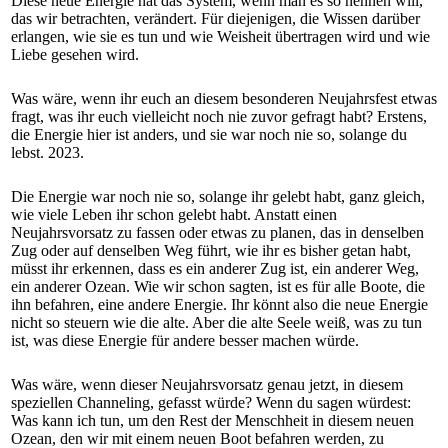
Diese neue Energie hat das System, wenn man es so nennen will,
das wir betrachten, verändert. Für diejenigen, die Wissen darüber
erlangen, wie sie es tun und wie Weisheit übertragen wird und wie
Liebe gesehen wird.
Was wäre, wenn ihr euch an diesem besonderen Neujahrsfest etwas
fragt, was ihr euch vielleicht noch nie zuvor gefragt habt? Erstens,
die Energie hier ist anders, und sie war noch nie so, solange du
lebst. 2023.
Die Energie war noch nie so, solange ihr gelebt habt, ganz gleich,
wie viele Leben ihr schon gelebt habt. Anstatt einen
Neujahrsvorsatz zu fassen oder etwas zu planen, das in denselben
Zug oder auf denselben Weg führt, wie ihr es bisher getan habt,
müsst ihr erkennen, dass es ein anderer Zug ist, ein anderer Weg,
ein anderer Ozean. Wie wir schon sagten, ist es für alle Boote, die
ihn befahren, eine andere Energie. Ihr könnt also die neue Energie
nicht so steuern wie die alte. Aber die alte Seele weiß, was zu tun
ist, was diese Energie für andere besser machen würde.
Was wäre, wenn dieser Neujahrsvorsatz genau jetzt, in diesem
speziellen Channeling, gefasst würde? Wenn du sagen würdest:
Was kann ich tun, um den Rest der Menschheit in diesem neuen
Ozean, den wir mit einem neuen Boot befahren werden, zu