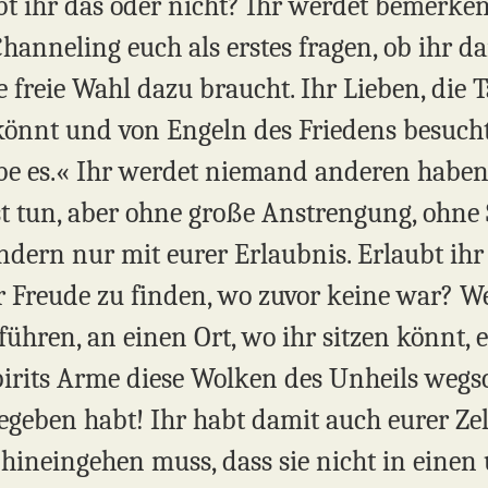
t ihr das oder nicht? Ihr werdet bemerken
anneling euch als erstes fragen, ob ihr da
e freie Wahl dazu braucht. Ihr Lieben, die T
 könnt und von Engeln des Friedens besuch
ube es.« Ihr werdet niemand anderen haben,
st tun, aber ohne große Anstrengung, ohne S
dern nur mit eurer Erlaubnis. Erlaubt ihr 
r Freude zu finden, wo zuvor keine war? W
 führen, an einen Ort, wo ihr sitzen könn
pirits Arme diese Wolken des Unheils weg
egeben habt! Ihr habt damit auch eurer Zel
 hineingehen muss, dass sie nicht in eine