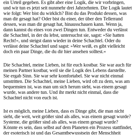
ein Urteil gegeben. Es gibt aber eine Logik, die wir vorbringen,
und wir tun es jetzt seit nunmehr drei Jahrzehnten. Die Logik lautet
wie folgt: Wer bist du wirklich? Bist du das Produkt dessen, was
man dir gesagt hat? Oder bist du einer, der über den Tellerrand
dessen, was man dir gesagt hat, hinausschauen kann. Wenn ja,
dann kannst du eines von zwei Dingen tun. Entweder du verlässt
die Schachtel, in der du lebst, untersuchst sie, sagst: »Sie hatten
Recht!«, und steigst dann wieder in deine Schachtel. Oder du
verlässt deine Schachtel und sagst: »Wer weiß, es gibt vielleicht
doch ein paar Dinge, die du dir hier ansehen solltest.«
Die Schachtel, meine Lieben, ist für euch kostbar. Sie war auch für
meinen Partner kostbar, weil sie die Logik des Lebens darstellte.
Sie ergab Sinn. Sie war sehr komfortabel. Sie war nicht einmal
umstritten. Die Schachtel, meine Lieben, wird oft zu dem, was am
bequemsten ist, was man um sich herum sieht, was einem gesagt
wurde, was andere tun. Und ihr merkt nicht einmal, dass die
Schachtel nicht von euch ist.
Ist es möglich, meine Lieben, dass es Dinge gibt, die man nicht
sieht, die weit, weit größer sind als alles, was einem gesagt wurde?
Systeme, die größer sind als alles, was einem gesagt wurde?
Könnte es sein, dass selbst auf dem Planeten ein Prozess stattfindet,
der esoterisch ist und das Gesamtbewusstsein der Menschheit