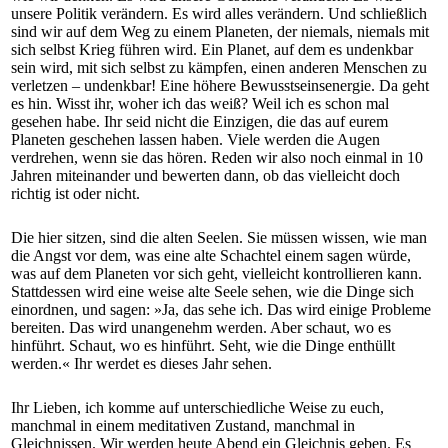
unsere Politik verändern. Es wird alles verändern. Und schließlich
sind wir auf dem Weg zu einem Planeten, der niemals, niemals mit
sich selbst Krieg führen wird. Ein Planet, auf dem es undenkbar
sein wird, mit sich selbst zu kämpfen, einen anderen Menschen zu
verletzen – undenkbar! Eine höhere Bewusstseinsenergie. Da geht
es hin. Wisst ihr, woher ich das weiß? Weil ich es schon mal
gesehen habe. Ihr seid nicht die Einzigen, die das auf eurem
Planeten geschehen lassen haben. Viele werden die Augen
verdrehen, wenn sie das hören. Reden wir also noch einmal in 10
Jahren miteinander und bewerten dann, ob das vielleicht doch
richtig ist oder nicht.
Die hier sitzen, sind die alten Seelen. Sie müssen wissen, wie man
die Angst vor dem, was eine alte Schachtel einem sagen würde,
was auf dem Planeten vor sich geht, vielleicht kontrollieren kann.
Stattdessen wird eine weise alte Seele sehen, wie die Dinge sich
einordnen, und sagen: »Ja, das sehe ich. Das wird einige Probleme
bereiten. Das wird unangenehm werden. Aber schaut, wo es
hinführt. Schaut, wo es hinführt. Seht, wie die Dinge enthüllt
werden.« Ihr werdet es dieses Jahr sehen.
Ihr Lieben, ich komme auf unterschiedliche Weise zu euch,
manchmal in einem meditativen Zustand, manchmal in
Gleichnissen. Wir werden heute Abend ein Gleichnis geben. Es