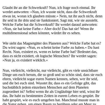
Glaubt ihr an die Schwerkraft? Nun, ich frage noch einmal. Ihr
werdet antworten: »Nun, ich wusste nicht, dass die Schwerkraft
etwas ist, woran ich glauben müsste.« Nein, tut ihr auch nicht, denn
ihr seid in ihr drin und sie funktioniert. Sagt mir, wie sie aussieht.
Welche Farbe hat die Schwerkraft? Ihr werdet darauf antworten:
»Nun, sie hat keine Farbe.« Aber doch! Das hat sie! Wenn ihr
multidimensional sehen könntet, würdet ihr es sehen.
Wie sieht das Magnetgitter des Planeten aus? Welche Farbe hat es?
Du wirst sagen: »Nun, es scheint keine Farbe zu haben.« Du hast
Recht. Nun, existiert es, wenn es keine Farbe hat? Bedeutet das,
dass es nicht existiert, oh logische Menschen? Ihr werdet sagen:
»Nun ja, es existiert wirklich.«
Nun, vielleicht, vielleicht, nur vielleicht, gibt es viele unsichtbare
Dinge um euch herum, die so groß und so schön sind, dass sie euch
ehren, vielleicht sogar euren Namen kennen, sehen, wer ihr seid,
und die bei euch sind. Wusstet ihr, dass es ein Gefolge gibt, das
buchstäblich jedem einzelnen Menschen auf dem Planeten
zugeordnet ist? Selbst wenn ihr als Ungläubige hier seid, wisst ihr
das. Ihr habt zu bestimmten Zeiten in eurem Leben es gespürt. Ihr
habt gespürt, wie es euch umgeben hat. Manchmal musste man in
die Natur gehen, um einen Baum zu berühren oder am Meer zu