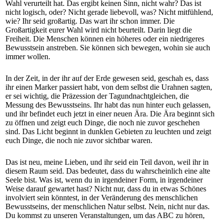
Wahl verurteilt hat. Das ergibt keinen Sinn, nicht wahr? Das ist
nicht logisch, oder? Nicht gerade liebevoll, was? Nicht mitfühlend,
wie? Ihr seid großartig. Das wart ihr schon immer. Die
Großartigkeit eurer Wahl wird nicht beurteilt. Darin liegt die
Freiheit. Die Menschen können ein höheres oder ein niedrigeres
Bewusstsein anstreben. Sie können sich bewegen, wohin sie auch
immer wollen.
In der Zeit, in der ihr auf der Erde gewesen seid, geschah es, dass
ihr einen Marker passiert habt, von dem selbst die Urahnen sagten,
er sei wichtig, die Präzession der Tagundnachtgleichen, die
Messung des Bewusstseins. Ihr habt das nun hinter euch gelassen,
und ihr befindet euch jetzt in einer neuen Ära. Die Ära beginnt sich
zu öffnen und zeigt euch Dinge, die noch nie zuvor geschehen
sind. Das Licht beginnt in dunklen Gebieten zu leuchten und zeigt
euch Dinge, die noch nie zuvor sichtbar waren.
Das ist neu, meine Lieben, und ihr seid ein Teil davon, weil ihr in
diesem Raum seid. Das bedeutet, dass du wahrscheinlich eine alte
Seele bist. Was ist, wenn du in irgendeiner Form, in irgendeiner
Weise darauf gewartet hast? Nicht nur, dass du in etwas Schönes
involviert sein könntest, in der Veränderung des menschlichen
Bewusstseins, der menschlichen Natur selbst. Nein, nicht nur das.
Du kommst zu unseren Veranstaltungen, um das ABC zu hören,