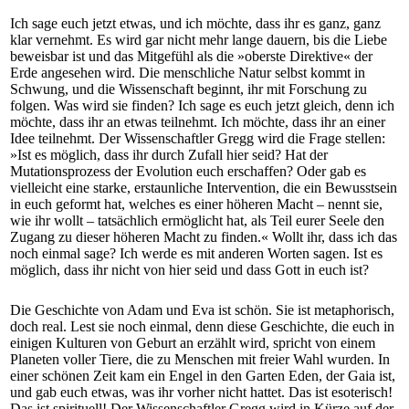
Ich sage euch jetzt etwas, und ich möchte, dass ihr es ganz, ganz
klar vernehmt. Es wird gar nicht mehr lange dauern, bis die Liebe
beweisbar ist und das Mitgefühl als die »oberste Direktive« der
Erde angesehen wird. Die menschliche Natur selbst kommt in
Schwung, und die Wissenschaft beginnt, ihr mit Forschung zu
folgen. Was wird sie finden? Ich sage es euch jetzt gleich, denn ich
möchte, dass ihr an etwas teilnehmt. Ich möchte, dass ihr an einer
Idee teilnehmt. Der Wissenschaftler Gregg wird die Frage stellen:
»Ist es möglich, dass ihr durch Zufall hier seid? Hat der
Mutationsprozess der Evolution euch erschaffen? Oder gab es
vielleicht eine starke, erstaunliche Intervention, die ein Bewusstsein
in euch geformt hat, welches es einer höheren Macht – nennt sie,
wie ihr wollt – tatsächlich ermöglicht hat, als Teil eurer Seele den
Zugang zu dieser höheren Macht zu finden.« Wollt ihr, dass ich das
noch einmal sage? Ich werde es mit anderen Worten sagen. Ist es
möglich, dass ihr nicht von hier seid und dass Gott in euch ist?
Die Geschichte von Adam und Eva ist schön. Sie ist metaphorisch,
doch real. Lest sie noch einmal, denn diese Geschichte, die euch in
einigen Kulturen von Geburt an erzählt wird, spricht von einem
Planeten voller Tiere, die zu Menschen mit freier Wahl wurden. In
einer schönen Zeit kam ein Engel in den Garten Eden, der Gaia ist,
und gab euch etwas, was ihr vorher nicht hattet. Das ist esoterisch!
Das ist spirituell! Der Wissenschaftler Gregg wird in Kürze auf der