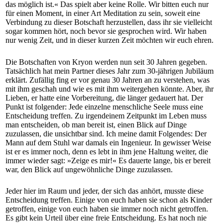
das möglich ist.« Das spielt aber keine Rolle. Wir bitten euch nur
für einen Moment, in einer Art Meditation zu sein, soweit eine
Verbindung zu dieser Botschaft herzustellen, dass ihr sie vielleicht
sogar kommen hört, noch bevor sie gesprochen wird. Wir haben
nur wenig Zeit, und in dieser kurzen Zeit möchten wir euch ehren.
Die Botschaften von Kryon werden nun seit 30 Jahren gegeben.
Tatsächlich hat mein Partner dieses Jahr zum 30-jährigen Jubiläum
erklärt. Zufällig fing er vor genau 30 Jahren an zu verstehen, was
mit ihm geschah und wie es mit ihm weitergehen könnte. Aber, ihr
Lieben, er hatte eine Vorbereitung, die länger gedauert hat. Der
Punkt ist folgender: Jede einzelne menschliche Seele muss eine
Entscheidung treffen. Zu irgendeinem Zeitpunkt im Leben muss
man entscheiden, ob man bereit ist, einen Blick auf Dinge
zuzulassen, die unsichtbar sind. Ich meine damit Folgendes: Der
Mann auf dem Stuhl war damals ein Ingenieur. In gewisser Weise
ist er es immer noch, denn es lebt in ihm jene Haltung weiter, die
immer wieder sagt: »Zeige es mir!« Es dauerte lange, bis er bereit
war, den Blick auf ungewöhnliche Dinge zuzulassen.
Jeder hier im Raum und jeder, der sich das anhört, musste diese
Entscheidung treffen. Einige von euch haben sie schon als Kinder
getroffen, einige von euch haben sie immer noch nicht getroffen.
Es gibt kein Urteil über eine freie Entscheidung. Es hat noch nie