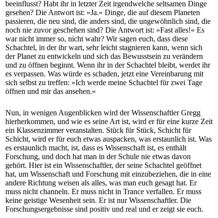
beeinflusst? Habt ihr in letzter Zeit irgendwelche seltsamen Dinge
gesehen? Die Antwort ist: »Ja.« Dinge, die auf diesem Planeten
passieren, die neu sind, die anders sind, die ungewöhnlich sind, die
noch nie zuvor geschehen sind? Die Antwort ist: »Fast alles!« Es
war nicht immer so, nicht wahr? Wir sagen euch, dass diese
Schachtel, in der ihr wart, sehr leicht stagnieren kann, wenn sich
der Planet zu entwickeln und sich das Bewusstsein zu verändern
und zu öffnen beginnt. Wenn ihr in der Schachtel bleibt, werdet ihr
es verpassen. Was würde es schaden, jetzt eine Vereinbarung mit
sich selbst zu treffen: »Ich werde meine Schachtel für zwei Tage
öffnen und mir das ansehen.«
Nun, in wenigen Augenblicken wird der Wissenschaftler Gregg
hierherkommen, und wie es seine Art ist, wird er für eine kurze Zeit
ein Klassenzimmer veranstalten. Stück für Stück, Schicht für
Schicht, wird er für euch etwas auspacken, was erstaunlich ist. Was
es erstaunlich macht, ist, dass es Wissenschaft ist, es enthält
Forschung, und doch hat man in der Schule nie etwas davon
gehört. Hier ist ein Wissenschaftler, der seine Schachtel geöffnet
hat, um Wissenschaft und Forschung mit einzubeziehen, die in eine
andere Richtung weisen als alles, was man euch gesagt hat. Er
muss nicht channeln. Er muss nicht in Trance verfallen. Er muss
keine geistige Wesenheit sein. Er ist nur Wissenschaftler. Die
Forschungsergebnisse sind positiv und real und er zeigt sie euch.