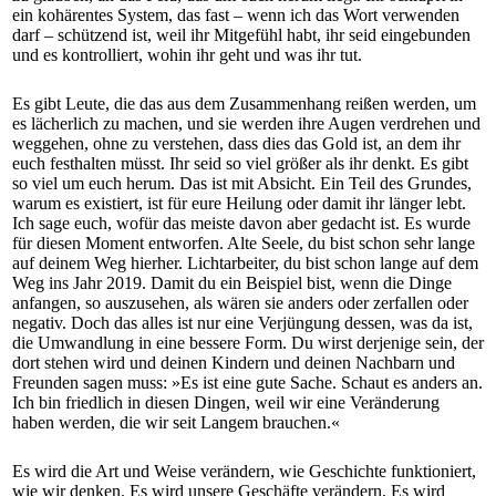
ein kohärentes System, das fast – wenn ich das Wort verwenden
darf – schützend ist, weil ihr Mitgefühl habt, ihr seid eingebunden
und es kontrolliert, wohin ihr geht und was ihr tut.
Es gibt Leute, die das aus dem Zusammenhang reißen werden, um
es lächerlich zu machen, und sie werden ihre Augen verdrehen und
weggehen, ohne zu verstehen, dass dies das Gold ist, an dem ihr
euch festhalten müsst. Ihr seid so viel größer als ihr denkt. Es gibt
so viel um euch herum. Das ist mit Absicht. Ein Teil des Grundes,
warum es existiert, ist für eure Heilung oder damit ihr länger lebt.
Ich sage euch, wofür das meiste davon aber gedacht ist. Es wurde
für diesen Moment entworfen. Alte Seele, du bist schon sehr lange
auf deinem Weg hierher. Lichtarbeiter, du bist schon lange auf dem
Weg ins Jahr 2019. Damit du ein Beispiel bist, wenn die Dinge
anfangen, so auszusehen, als wären sie anders oder zerfallen oder
negativ. Doch das alles ist nur eine Verjüngung dessen, was da ist,
die Umwandlung in eine bessere Form. Du wirst derjenige sein, der
dort stehen wird und deinen Kindern und deinen Nachbarn und
Freunden sagen muss: »Es ist eine gute Sache. Schaut es anders an.
Ich bin friedlich in diesen Dingen, weil wir eine Veränderung
haben werden, die wir seit Langem brauchen.«
Es wird die Art und Weise verändern, wie Geschichte funktioniert,
wie wir denken. Es wird unsere Geschäfte verändern. Es wird