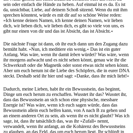
sein oder einfach die Hände zu heben. Auf einmal ist es da. Es ist
da, unsichtbar, Liebe, auf deinem Schoß sitzend. Wenn du mit ihm
sprechen könntest, würde es mit dir auf so schöne Weise reden:
»Ich kenne deinen Namen, ich kenne deinen Namen, wir lieben
dich, wir lieben dich, wir lieben dich, es gibt so viele von uns, es
gibt nur einen von dir und das ist Absicht, das ist Absicht.«
Die nächste Frage ist dann, ob ihr euch dann um den Zugang dazu
bemüht habt. »Nun, ich meditiere ein wenig.« Das ist ein guter
Anfang. Was wäre, wenn ihr damit
leben
würdet? Was wäre, wenn
ihr morgens aufwacht und es nicht sehen könnt, genau wie ihr die
Schwerkraft oder die Magnetik oder sonst etwas nicht sehen könnt.
Aber um euch herum ist die Liebe des Schöpfers, die in eurer DNA
steckt. Deshalb seid ihr hier und sagt: »Danke, dass ihr mich liebt!«
Dadurch, meine Lieben, habt ihr ein Bewusstsein, das beginnt,
Dinge um euch herum zu erschaffen. Wusstet ihr das? Wusstet ihr,
dass das Bewusstsein an sich schon eine physische, messbare
Energie ist? Was wäre, wenn ich euch sagen würde, dass das
Bewusstsein allein euch helfen kann, von A nach B zu gehen und
an einem anderen Ort zu sein, als wenn ihr es nicht glaubt? Was ich
sage, ist, dass ihr tatsächlich das, was ihr »Zufall« nennt,
verwandelt, wenn ihr anfangt, an die Kohärenz des Bewusstseins
zu glauben, an das Feld, das um euch herum liegt. Ihr schlüpft in