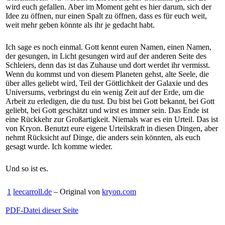
wird euch gefallen. Aber im Moment geht es hier darum, sich der
Idee zu öffnen, nur einen Spalt zu öffnen, dass es für euch weit,
weit mehr geben könnte als ihr je gedacht habt.
Ich sage es noch einmal. Gott kennt euren Namen, einen Namen,
der gesungen, in Licht gesungen wird auf der anderen Seite des
Schleiers, denn das ist das Zuhause und dort werdet ihr vermisst.
Wenn du kommst und von diesem Planeten gehst, alte Seele, die
über alles geliebt wird, Teil der Göttlichkeit der Galaxie und des
Universums, verbringst du ein wenig Zeit auf der Erde, um die
Arbeit zu erledigen, die du tust. Du bist bei Gott bekannt, bei Gott
geliebt, bei Gott geschätzt und wirst es immer sein. Das Ende ist
eine Rückkehr zur Großartigkeit. Niemals war es ein Urteil. Das ist
von Kryon. Benutzt eure eigene Urteilskraft in diesen Dingen, aber
nehmt Rücksicht auf Dinge, die anders sein könnten, als euch
gesagt wurde. Ich komme wieder.
Und so ist es.
1
leecarroll.de
– Original von
kryon.com
PDF-Datei dieser Seite