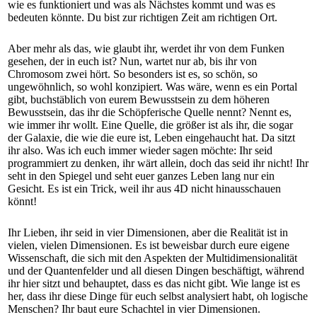
wie es funktioniert und was als Nächstes kommt und was es
bedeuten könnte. Du bist zur richtigen Zeit am richtigen Ort.
Aber mehr als das, wie glaubt ihr, werdet ihr von dem Funken
gesehen, der in euch ist? Nun, wartet nur ab, bis ihr von
Chromosom zwei hört. So besonders ist es, so schön, so
ungewöhnlich, so wohl konzipiert. Was wäre, wenn es ein Portal
gibt, buchstäblich von eurem Bewusstsein zu dem höheren
Bewusstsein, das ihr die Schöpferische Quelle nennt? Nennt es,
wie immer ihr wollt. Eine Quelle, die größer ist als ihr, die sogar
der Galaxie, die wie die eure ist, Leben eingehaucht hat. Da sitzt
ihr also. Was ich euch immer wieder sagen möchte: Ihr seid
programmiert zu denken, ihr wärt allein, doch das seid ihr nicht! Ihr
seht in den Spiegel und seht euer ganzes Leben lang nur ein
Gesicht. Es ist ein Trick, weil ihr aus 4D nicht hinausschauen
könnt!
Ihr Lieben, ihr seid in vier Dimensionen, aber die Realität ist in
vielen, vielen Dimensionen. Es ist beweisbar durch eure eigene
Wissenschaft, die sich mit den Aspekten der Multidimensionalität
und der Quantenfelder und all diesen Dingen beschäftigt, während
ihr hier sitzt und behauptet, dass es das nicht gibt. Wie lange ist es
her, dass ihr diese Dinge für euch selbst analysiert habt, oh logische
Menschen? Ihr baut eure Schachtel in vier Dimensionen.