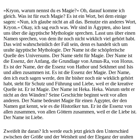
»Kryon, warum nennst du es Magie?« Oh, darauf komme ich
gleich. Was ist für euch Magie? Es ist ein Wort, bei dem einige
sagen: »Nun, ich glaube nicht an all das. Benutze ein anderes Wort,
Kryon.« Okay, ich sag euch was. Wir sind in Ägypten, also lasst
uns über die ägyptische Mythologie sprechen. Lasst uns über einen
Namen sprechen, von dem ihr noch nicht wirklich viel gehört habt.
Das wird wahrscheinlich der Fall sein, denn es handelt sich um
uralte ägyptische Mythologie. Der Name ist die schöpferische
Quelle des Universums. Der Name steht für Magie. Der Name ist
die Essenz, der Anfang, die Grundlage von Amun-Ra, von Horus.
Es ist der Name, der die Essenz von Hathor und Sekhmet und Isis
und allen zusammen ist. Es ist die Essenz der Magie. Der Name,
den ich euch sagen werde, den ihr bisher noch nie wirklich gehört
habt, steht für Schutz und Führung und Liebe, weil er die kreative
Quelle ist. Er ist Magie. Der Name ist Heka. Heka. Warum steht er
nicht an den Wänden? Seine Geschichte beginnt weit vor allen
anderen. Der Name bedeutet Magie für einen Ägypter, der den
Namen gut kennt, wie es die Historiker tun. Er ist die Essenz von
allen zusammen, von allen Göttern zusammen, weil er die Liebe ist.
Der Name ist Liebe.
Zweifelt ihr daran? Ich werde euch jetzt gleich den Unterschied
zwischen der Größe und der Weisheit und der Eleganz der uralten