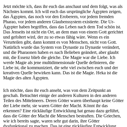
Jetzt möchte ich, dass ihr euch das anschaut und dem folgt, was als
Nächstes kommt. Ich will euch das ursprüngliche Ägypten zeigen,
das Ägypten, das noch vor den Eroberern, vor jedem fremden
Pharao, vor jedem anderen Glaubenssystem existierte. Die Ur-
Ägypter haben begriffen, dass das Leben nach dem Tod schön ist.
Das Jenseits ist nicht ein Ort, an dem man von einem Gott gerichtet
und gefoltert wird, der zu so etwas fähig wäre. Wenn es ein
Verurteilen gibt, dann kommt es von Menschen, nicht von Gott.
Natürlich wurde das System von Dynastie zu Dynastie verändert,
und die Pharaonen haben es nach Belieben geändert, aber glaubt
mir, die Essenz blieb die gleiche. Die Magie war die Liebe. Ich
werde Magie als jene multidimensionale Quelle definieren, die
Liebe ist, die kommuniziert, die sehr viel zwischen euch und der
kreativen Quelle bewirken kann. Das ist die Magie. Heka ist die
Magie des alten Ägypten.
Ich möchte, dass ihr euch anseht, was von dem Zeitpunkt an
geschah. Betrachtet einige der anderen Kulturen in den anderen
Teilen des Mittelmeers. Deren Götter waren überhaupt keine Götter
der Liebe mehr, sie waren Götter der Macht. Könnt ihr das
erkennen? Eine rückläufige Entwicklung hat genau dazu geführt,
dass die Götter der Macht die Menschen bestraften. Die Griechen,
wie ich bereits sagte, waren sehr gut darin, ihre Götter
dysfunktional zu machen. Das ist eine rückläufige Entwicklung,