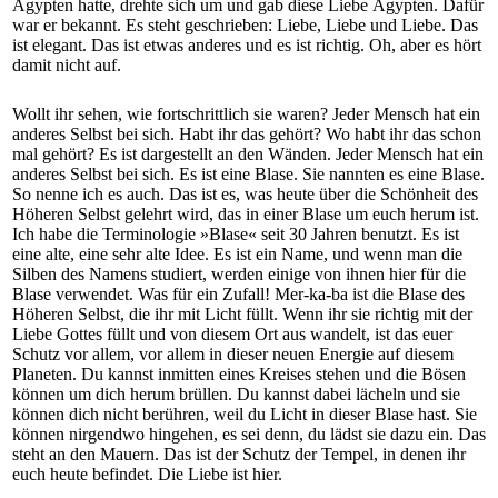
Ägypten hatte, drehte sich um und gab diese Liebe Ägypten. Dafür
war er bekannt. Es steht geschrieben: Liebe, Liebe und Liebe. Das
ist elegant. Das ist etwas anderes und es ist richtig. Oh, aber es hört
damit nicht auf.
Wollt ihr sehen, wie fortschrittlich sie waren? Jeder Mensch hat ein
anderes Selbst bei sich. Habt ihr das gehört? Wo habt ihr das schon
mal gehört? Es ist dargestellt an den Wänden. Jeder Mensch hat ein
anderes Selbst bei sich. Es ist eine Blase. Sie nannten es eine Blase.
So nenne ich es auch. Das ist es, was heute über die Schönheit des
Höheren Selbst gelehrt wird, das in einer Blase um euch herum ist.
Ich habe die Terminologie »Blase« seit 30 Jahren benutzt. Es ist
eine alte, eine sehr alte Idee. Es ist ein Name, und wenn man die
Silben des Namens studiert, werden einige von ihnen hier für die
Blase verwendet. Was für ein Zufall! Mer-ka-ba ist die Blase des
Höheren Selbst, die ihr mit Licht füllt. Wenn ihr sie richtig mit der
Liebe Gottes füllt und von diesem Ort aus wandelt, ist das euer
Schutz vor allem, vor allem in dieser neuen Energie auf diesem
Planeten. Du kannst inmitten eines Kreises stehen und die Bösen
können um dich herum brüllen. Du kannst dabei lächeln und sie
können dich nicht berühren, weil du Licht in dieser Blase hast. Sie
können nirgendwo hingehen, es sei denn, du lädst sie dazu ein. Das
steht an den Mauern. Das ist der Schutz der Tempel, in denen ihr
euch heute befindet. Die Liebe ist hier.