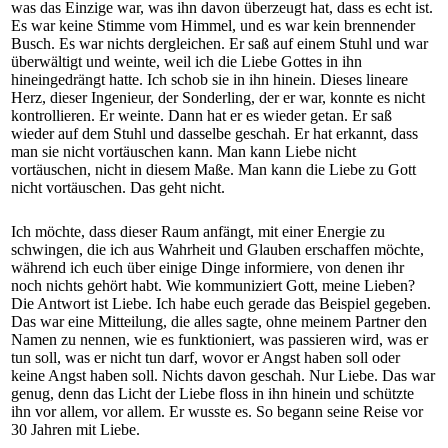
was das Einzige war, was ihn davon überzeugt hat, dass es echt ist.
Es war keine Stimme vom Himmel, und es war kein brennender
Busch. Es war nichts dergleichen. Er saß auf einem Stuhl und war
überwältigt und weinte, weil ich die Liebe Gottes in ihn
hineingedrängt hatte. Ich schob sie in ihn hinein. Dieses lineare
Herz, dieser Ingenieur, der Sonderling, der er war, konnte es nicht
kontrollieren. Er weinte. Dann hat er es wieder getan. Er saß
wieder auf dem Stuhl und dasselbe geschah. Er hat erkannt, dass
man sie nicht vortäuschen kann. Man kann Liebe nicht
vortäuschen, nicht in diesem Maße. Man kann die Liebe zu Gott
nicht vortäuschen. Das geht nicht.
Ich möchte, dass dieser Raum anfängt, mit einer Energie zu
schwingen, die ich aus Wahrheit und Glauben erschaffen möchte,
während ich euch über einige Dinge informiere, von denen ihr
noch nichts gehört habt. Wie kommuniziert Gott, meine Lieben?
Die Antwort ist Liebe. Ich habe euch gerade das Beispiel gegeben.
Das war eine Mitteilung, die alles sagte, ohne meinem Partner den
Namen zu nennen, wie es funktioniert, was passieren wird, was er
tun soll, was er nicht tun darf, wovor er Angst haben soll oder
keine Angst haben soll. Nichts davon geschah. Nur Liebe. Das war
genug, denn das Licht der Liebe floss in ihn hinein und schützte
ihn vor allem, vor allem. Er wusste es. So begann seine Reise vor
30 Jahren mit Liebe.