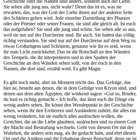
Geschichte oder die Namen sind anders, sondern auch die Liebe.
Sie sehen alle jung aus, nicht wahr? Denn das ist es, was sie
erwarten, das, was der Gott der Liebe ihnen auf der anderen Seite
des Schleiers geben wird. Jede einzelne Darstellung des Pharaos
oder der Priester oder seiner Frauen, sie sind alle gleich alt. Ist euch
das aufgefallen? Sie sind alle jung und schön. Sie sehen alle so aus,
weil sie nur auf der Durchreise sind. Ihr auch. Sie hatten das völlig
richtig verstanden. Sie sind nur auf der Durchreise auf dem Weg zu
etwas Großartigem und Schönem, genauso wie ihr es seid, wenn
ihr zum Licht zurückkehrt. Das ist die Botschaft an den Wänden
des Tempels, die ihr interpretieren und in den Spalten der
Geschichte an den Wänden sehen sollt, von der euch in den
Namen, die dort sind, erzählt wird. Es gibt Magie.
Es gibt noch mehr, aber im Moment reicht das. Das Gefolge, das
hier ist, besteht aus denen, die in dem Gefolge von Kryon sind, und
denen aus dem alten Ägypten, die winkend sagen: »Gut so, Bruder,
du hast es richtig gemacht.« Ich hoffe, das lässt euch die Dinge ein
wenig anders sehen. Ihr könnt den Wendepunkt in der Geschichte
sehen, wenn ihr den Eroberern und Ausländern zuhört, die alles ein
wenig verändern, bis sie endlich alles auslöschen wollen, die
Gesichter, die an die Liebe glaubten, auslöschen und zu einem Gott
der Macht und Bestrafung wechseln. Geht von diesem Ort mit der
Wahrheit, die anders sein mag, als ihr gedacht habt, und ehrt diesen
Ort und die Antiken und die Erhaltung dieser Botschaft, denn sie ist