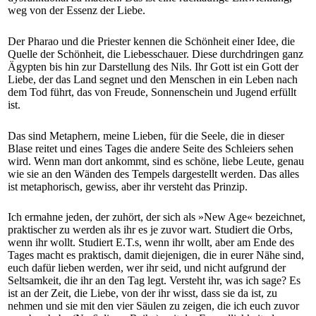
weg von der Essenz der Liebe.
Der Pharao und die Priester kennen die Schönheit einer Idee, die
Quelle der Schönheit, die Liebesschauer. Diese durchdringen ganz
Ägypten bis hin zur Darstellung des Nils. Ihr Gott ist ein Gott der
Liebe, der das Land segnet und den Menschen in ein Leben nach
dem Tod führt, das von Freude, Sonnenschein und Jugend erfüllt
ist.
Das sind Metaphern, meine Lieben, für die Seele, die in dieser
Blase reitet und eines Tages die andere Seite des Schleiers sehen
wird. Wenn man dort ankommt, sind es schöne, liebe Leute, genau
wie sie an den Wänden des Tempels dargestellt werden. Das alles
ist metaphorisch, gewiss, aber ihr versteht das Prinzip.
Ich ermahne jeden, der zuhört, der sich als »New Age« bezeichnet,
praktischer zu werden als ihr es je zuvor wart. Studiert die Orbs,
wenn ihr wollt. Studiert E.T.s, wenn ihr wollt, aber am Ende des
Tages macht es praktisch, damit diejenigen, die in eurer Nähe sind,
euch dafür lieben werden, wer ihr seid, und nicht aufgrund der
Seltsamkeit, die ihr an den Tag legt. Versteht ihr, was ich sage? Es
ist an der Zeit, die Liebe, von der ihr wisst, dass sie da ist, zu
nehmen und sie mit den vier Säulen zu zeigen, die ich euch zuvor