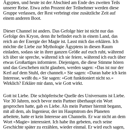
Ägypten, und heute ist der Abschied am Ende des zweiten Teils
unserer Reise. Etwa zehn Prozent der Teilnehmer werden diese
Gruppe verlassen, der Rest verbringt eine zusätzliche Zeit auf
einem anderen Boot.
Dieser Channel ist anders. Das Gefolge hier ist nicht nur das
Gefolge des Kryon, denn ihr befindet euch in einem Land, das
reich an der Energie der Magie ist. Lasst mich das erklären. Ich
möchte die Liebe zur Mythologie Ägyptens in diesen Raum
einladen, sodass sie in ihrer ganzen Größe auf euch ruht, während
ich über sie spreche, während ich sie feiere, während ich euch über
etwas Großartiges informiere. Diejenigen, die diese Stimme hören
und das Geschehen nicht glauben, werden sagen: »Das ist nur der
Kerl auf dem Stuhl, der channelt.« Sie sagen: »Daran habe ich kein
Interesse, weißt du.« Sie sagen: »Gott funktioniert nicht so.«
Wirklich? Erkläre mir dann, wie Gott wirkt.
Gott ist Liebe. Die schöpferische Quelle des Universums ist Liebe.
Vor 30 Jahren, noch bevor mein Partner überhaupt ein Wort
gesprochen hatte, gab es Liebe. Als mein Partner hiermit begann,
mit all dem, als Ingenieur, der im Hauptstrom des Planeten
arbeitete, hatte er kein Interesse am Channeln. Er war nicht an dem
Wort »Magie« interessiert. Ich habe ihn gebeten, euch seine
Geschichte später zu erzählen, wieder einmal. Er wird euch sagen,