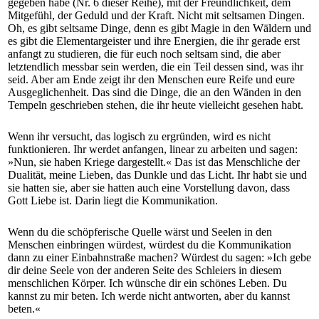
gegeben habe (Nr. 6 dieser Reihe), mit der Freundlichkeit, dem
Mitgefühl, der Geduld und der Kraft. Nicht mit seltsamen Dingen.
Oh, es gibt seltsame Dinge, denn es gibt Magie in den Wäldern und
es gibt die Elementargeister und ihre Energien, die ihr gerade erst
anfangt zu studieren, die für euch noch seltsam sind, die aber
letztendlich messbar sein werden, die ein Teil dessen sind, was ihr
seid. Aber am Ende zeigt ihr den Menschen eure Reife und eure
Ausgeglichenheit. Das sind die Dinge, die an den Wänden in den
Tempeln geschrieben stehen, die ihr heute vielleicht gesehen habt.
Wenn ihr versucht, das logisch zu ergründen, wird es nicht
funktionieren. Ihr werdet anfangen, linear zu arbeiten und sagen:
»Nun, sie haben Kriege dargestellt.« Das ist das Menschliche der
Dualität, meine Lieben, das Dunkle und das Licht. Ihr habt sie und
sie hatten sie, aber sie hatten auch eine Vorstellung davon, dass
Gott Liebe ist. Darin liegt die Kommunikation.
Wenn du die schöpferische Quelle wärst und Seelen in den
Menschen einbringen würdest, würdest du die Kommunikation
dann zu einer Einbahnstraße machen? Würdest du sagen: »Ich gebe
dir deine Seele von der anderen Seite des Schleiers in diesem
menschlichen Körper. Ich wünsche dir ein schönes Leben. Du
kannst zu mir beten. Ich werde nicht antworten, aber du kannst
beten.«