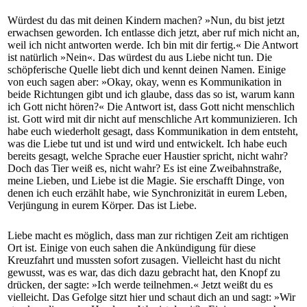
Würdest du das mit deinen Kindern machen? »Nun, du bist jetzt
erwachsen geworden. Ich entlasse dich jetzt, aber ruf mich nicht an,
weil ich nicht antworten werde. Ich bin mit dir fertig.« Die Antwort
ist natürlich »Nein«. Das würdest du aus Liebe nicht tun. Die
schöpferische Quelle liebt dich und kennt deinen Namen. Einige
von euch sagen aber: »Okay, okay, wenn es Kommunikation in
beide Richtungen gibt und ich glaube, dass das so ist, warum kann
ich Gott nicht hören?« Die Antwort ist, dass Gott nicht menschlich
ist. Gott wird mit dir nicht auf menschliche Art kommunizieren. Ich
habe euch wiederholt gesagt, dass Kommunikation in dem entsteht,
was die Liebe tut und ist und wird und entwickelt. Ich habe euch
bereits gesagt, welche Sprache euer Haustier spricht, nicht wahr?
Doch das Tier weiß es, nicht wahr? Es ist eine Zweibahnstraße,
meine Lieben, und Liebe ist die Magie. Sie erschafft Dinge, von
denen ich euch erzählt habe, wie Synchronizität in eurem Leben,
Verjüngung in eurem Körper. Das ist Liebe.
Liebe macht es möglich, dass man zur richtigen Zeit am richtigen
Ort ist. Einige von euch sahen die Ankündigung für diese
Kreuzfahrt und mussten sofort zusagen. Vielleicht hast du nicht
gewusst, was es war, das dich dazu gebracht hat, den Knopf zu
drücken, der sagte: »Ich werde teilnehmen.« Jetzt weißt du es
vielleicht. Das Gefolge sitzt hier und schaut dich an und sagt: »Wir