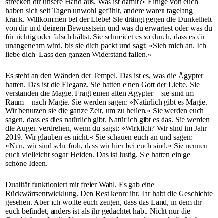
strecken dir unsere Hand aus. Was ist damit?« Einige von euch
haben sich seit Tagen unwohl gefühlt, andere waren tagelang
krank. Willkommen bei der Liebe! Sie drängt gegen die Dunkelheit
von dir und deinem Bewusstsein und was du erwartest oder was du
für richtig oder falsch hältst. Sie schneidet es so durch, dass es dir
unangenehm wird, bis sie dich packt und sagt: »Sieh mich an. Ich
liebe dich. Lass den ganzen Widerstand fallen.«
Es steht an den Wänden der Tempel. Das ist es, was die Ägypter
hatten. Das ist die Eleganz. Sie hatten einen Gott der Liebe. Sie
verstanden die Magie. Fragt einen alten Ägypter – sie sind im
Raum – nach Magie. Sie werden sagen: »Natürlich gibt es Magie.
Wir benutzen sie die ganze Zeit, um zu heilen.« Sie werden euch
sagen, dass es dies natürlich gibt. Natürlich gibt es das. Sie werden
die Augen verdrehen, wenn du sagst: »Wirklich? Wir sind im Jahr
2019. Wir glauben es nicht.« Sie schauen euch an und sagen:
»Nun, wir sind sehr froh, dass wir hier bei euch sind.« Sie nennen
euch vielleicht sogar Heiden. Das ist lustig. Sie hatten einige
schöne Ideen.
Dualität funktioniert mit freier Wahl. Es gab eine
Rückwärtsentwicklung. Den Rest kennt ihr. Ihr habt die Geschichte
gesehen. Aber ich wollte euch zeigen, dass das Land, in dem ihr
euch befindet, anders ist als ihr gedachtet habt. Nicht nur die