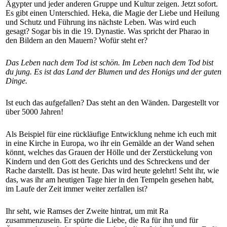
Ägypter und jeder anderen Gruppe und Kultur zeigen. Jetzt sofort.
Es gibt einen Unterschied. Heka, die Magie der Liebe und Heilung
und Schutz und Führung ins nächste Leben. Was wird euch
gesagt? Sogar bis in die 19. Dynastie. Was spricht der Pharao in
den Bildern an den Mauern? Wofür steht er?
Das Leben nach dem Tod ist schön. Im Leben nach dem Tod bist
du jung. Es ist das Land der Blumen und des Honigs und der guten
Dinge.
Ist euch das aufgefallen? Das steht an den Wänden. Dargestellt vor
über 5000 Jahren!
Als Beispiel für eine rückläufige Entwicklung nehme ich euch mit
in eine Kirche in Europa, wo ihr ein Gemälde an der Wand sehen
könnt, welches das Grauen der Hölle und der Zerstückelung von
Kindern und den Gott des Gerichts und des Schreckens und der
Rache darstellt. Das ist heute. Das wird heute gelehrt! Seht ihr, wie
das, was ihr am heutigen Tage hier in den Tempeln gesehen habt,
im Laufe der Zeit immer weiter zerfallen ist?
Ihr seht, wie Ramses der Zweite hintrat, um mit Ra
zusammenzusein. Er spürte die Liebe, die Ra für ihn und für