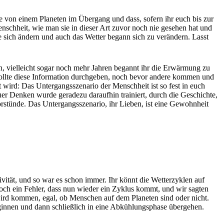
e von einem Planeten im Übergang und dass, sofern ihr euch bis zur
nschheit, wie man sie in dieser Art zuvor noch nie gesehen hat und
e sich ändern und auch das Wetter begann sich zu verändern. Lasst
n, vielleicht sogar noch mehr Jahren begannt ihr die Erwärmung zu
wollte diese Information durchgeben, noch bevor andere kommen und
t wird: Das Untergangsszenario der Menschheit ist so fest in euch
er Denken wurde geradezu daraufhin trainiert, durch die Geschichte,
orstünde. Das Untergangsszenario, ihr Lieben, ist eine Gewohnheit
ivität, und so war es schon immer. Ihr könnt die Wetterzyklen auf
 noch ein Fehler, dass nun wieder ein Zyklus kommt, und wir sagten
wird kommen, egal, ob Menschen auf dem Planeten sind oder nicht.
innen und dann schließlich in eine Abkühlungsphase übergehen.