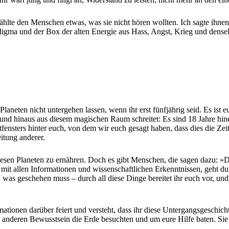
hlte den Menschen etwas, was sie nicht hören wollten. Ich sagte ihnen
digma und der Box der alten Energie aus Hass, Angst, Krieg und dens
Planeten nicht untergehen lassen, wenn ihr erst fünfjährig seid. Es ist 
und hinaus aus diesem magischen Raum schreitet: Es sind 18 Jahre hin
tfensters hinter euch, von dem wir euch gesagt haben, dass dies die Zeit
itung anderer.
sen Planeten zu ernähren. Doch es gibt Menschen, die sagen dazu: »Das
t, mit allen Informationen und wissenschaftlichen Erkenntnissen, geht 
was geschehen muss – durch all diese Dinge bereitet ihr euch vor, und
rmationen darüber feiert und versteht, dass ihr diese Untergangsgeschic
nem anderen Bewusstsein die Erde besuchten und um eure Hilfe baten. S