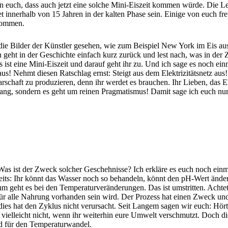
en euch, dass auch jetzt eine solche Mini-Eiszeit kommen würde. Die L
et innerhalb von 15 Jahren in der kalten Phase sein. Einige von euch f
kommen.
r die Bilder der Künstler gesehen, wie zum Beispiel New York im Eis a
n geht in der Geschichte einfach kurz zurück und lest nach, was in de
Das ist eine Mini-Eiszeit und darauf geht ihr zu. Und ich sage es noch 
aus! Nehmt diesen Ratschlag ernst: Steigt aus dem Elektrizitätsnetz aus!
ft zu produzieren, denn ihr werdet es brauchen. Ihr Lieben, das Elektri
ang, sondern es geht um reinen Pragmatismus! Damit sage ich euch nur e
s ist der Zweck solcher Geschehnisse? Ich erkläre es euch noch einma
ereits: Ihr könnt das Wasser noch so behandeln, könnt den pH-Wert änd
geht es bei den Temperaturveränderungen. Das ist umstritten. Achtet
 alle Nahrung vorhanden sein wird. Der Prozess hat einen Zweck und fin
dies hat den Zyklus nicht verursacht. Seit Langem sagen wir euch: Hört
hr vielleicht nicht, wenn ihr weiterhin eure Umwelt verschmutzt. Doch d
und für den Temperaturwandel.