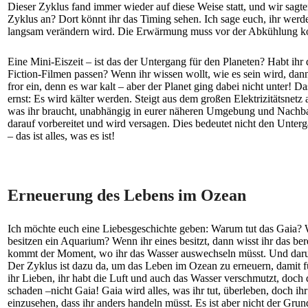
Dieser Zyklus fand immer wieder auf diese Weise statt, und wir sagt
Zyklus an? Dort könnt ihr das Timing sehen. Ich sage euch, ihr werd
langsam verändern wird. Die Erwärmung muss vor der Abkühlung 
Eine Mini-Eiszeit – ist das der Untergang für den Planeten? Habt ih
Fiction-Filmen passen? Wenn ihr wissen wollt, wie es sein wird, dan
fror ein, denn es war kalt – aber der Planet ging dabei nicht unter! 
ernst: Es wird kälter werden. Steigt aus dem großen Elektrizitätsnetz 
was ihr braucht, unabhängig in eurer näheren Umgebung und Nachbarscha
darauf vorbereitet und wird versagen. Dies bedeutet nicht den Unterg
– das ist alles, was es ist!
Erneuerung des Lebens im Ozean
Ich möchte euch eine Liebesgeschichte geben: Warum tut das Gaia? Wa
besitzen ein Aquarium? Wenn ihr eines besitzt, dann wisst ihr das b
kommt der Moment, wo ihr das Wasser auswechseln müsst. Und darum 
Der Zyklus ist dazu da, um das Leben im Ozean zu erneuern, damit für
ihr Lieben, ihr habt die Luft und auch das Wasser verschmutzt, doch 
schaden –nicht Gaia! Gaia wird alles, was ihr tut, überleben, doch i
einzusehen, dass ihr anders handeln müsst. Es ist aber nicht der Gr