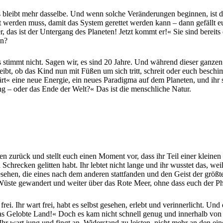
ts bleibt mehr dasselbe. Und wenn solche Veränderungen beginnen, ist di
erden muss, damit das System gerettet werden kann – dann gefällt euch 
das ist der Untergang des Planeten! Jetzt kommt er!« Sie sind bereits da
en?
stimmt nicht. Sagen wir, es sind 20 Jahre. Und während dieser ganzen Z
eibt, ob das Kind nun mit Füßen um sich tritt, schreit oder euch beschimp
bärt« eine neue Energie, ein neues Paradigma auf dem Planeten, und ihr s
ung – oder das Ende der Welt?« Das ist die menschliche Natur.
zurück und stellt euch einen Moment vor, dass ihr Teil einer kleinen Gr
Schrecken gelitten habt. Ihr lebtet nicht lange und ihr wusstet das, w
esehen, die eines nach dem anderen stattfanden und den Geist der größte
e Wüste gewandert und weiter über das Rote Meer, ohne dass euch der Ph
frei. Ihr wart frei, habt es selbst gesehen, erlebt und verinnerlicht. 
Gelobte Land!« Doch es kam nicht schnell genug und innerhalb von fün
Ihr wart jung und fingt an, Widerstand zu leisten, nicht mehr an den ein