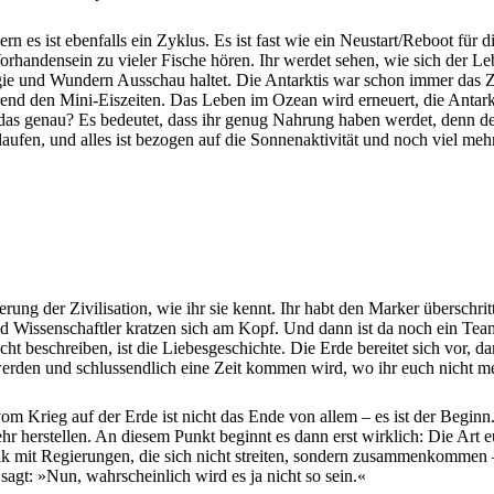
ern es ist ebenfalls ein Zyklus. Es ist fast wie ein Neustart/Reboot für 
orhandensein zu vieler Fische hören. Ihr werdet sehen, wie sich der L
ach Magie und Wundern Ausschau haltet. Die Antarktis war schon immer d
end den Mini-Eiszeiten. Das Leben im Ozean wird erneuert, die Antark
das genau? Es bedeutet, dass ihr genug Nahrung haben werdet, denn der
fen, und alles ist bezogen auf die Sonnenaktivität und noch viel mehr
erung der Zivilisation, wie ihr sie kennt. Ihr habt den Marker überschr
 und Wissenschaftler kratzen sich am Kopf. Und dann ist da noch ein Te
t beschreiben, ist die Liebesgeschichte. Die Erde bereitet sich vor,
erden und schlussendlich eine Zeit kommen wird, wo ihr euch nicht meh
 vom Krieg auf der Erde ist nicht das Ende von allem – es ist der Begi
herstellen. An diesem Punkt beginnt es dann erst wirklich: Die Art eur
ik mit Regierungen, die sich nicht streiten, sondern zusammenkommen – 
agt: »Nun, wahrscheinlich wird es ja nicht so sein.«