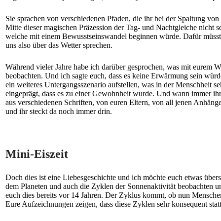
Sie sprachen von verschiedenen Pfaden, die ihr bei der Spaltung vo
Mitte dieser magischen Präzession der Tag- und Nachtgleiche nicht s
welche mit einem Bewusstseinswandel beginnen würde. Dafür müsst ihr
uns also über das Wetter sprechen.
Während vieler Jahre habe ich darüber gesprochen, was mit eurem We
beobachten. Und ich sagte euch, dass es keine Erwärmung sein würd
ein weiteres Untergangsszenario aufstellen, was in der Menschheit seh
eingeprägt, dass es zu einer Gewohnheit wurde. Und wann immer ihr 
aus verschiedenen Schriften, von euren Eltern, von all jenen Anhäng
und ihr steckt da noch immer drin.
Mini-Eiszeit
Doch dies ist eine Liebesgeschichte und ich möchte euch etwas übers 
dem Planeten und auch die Zyklen der Sonnenaktivität beobachten und 
euch dies bereits vor 14 Jahren. Der Zyklus kommt, ob nun Menschen
Eure Aufzeichnungen zeigen, dass diese Zyklen sehr konsequent st