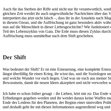
Auch für das Sterben der Riffe seid nicht nur ihr verantwortlich, sond
gleichen Zeit werdet ihr auch ungewöhnliche Nachrichten über das V
interpretiert das jetzt nicht falsch –, dass ihr in der Antarktis n
in diesem Ozean, und die Auffrischung ist ganz besonders aktiv währ
nun auf die Menschheit in dieser Liebesgeschichte? Wie funktioniert 
Teil des Lebenszyklus von Gaia. Die Erde muss diesen Zyklus durchlau
Auffrischung muss unmittelbar nach dem Shift geschehen.
Der Shift
Was bedeutet der Shift? Er ist eine Erneuerung, eine komplette Erneu
längst überfällig für einen Krieg, ihr wisst das, und die Soziologen
und welche Wunder vor euch liegen. Und was sie euch aus meiner Sich
Bewusstsein, damit die neuen Ideen akzeptiert und nicht verworfen w
Ich habe es schon früher gesagt – ihr Lieben, hört mir zu: Das Ende
Erfindungen gegeben werden und ihr werdet daraus keine Waffen mehr 
Ende des Leidens für den Planeten, der Beginn einer sinnvollen Polit
und deshalb geht ihr mit diesen Informationen augenrollend weg und s