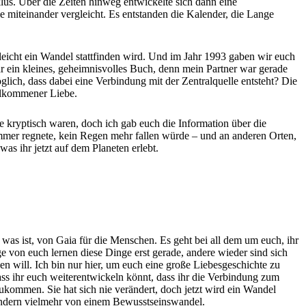
us. Über die Zeiten hinweg entwickelte sich dann eine
ie miteinander vergleicht. Es entstanden die Kalender, die Lange
eicht ein Wandel stattfinden wird. Und im Jahr 1993 gaben wir euch
r ein kleines, geheimnisvolles Buch, denn mein Partner war gerade
ich, dass dabei eine Verbindung mit der Zentralquelle entsteht? Die
ollkommener Liebe.
e kryptisch waren, doch ich gab euch die Information über die
mmer regnete, kein Regen mehr fallen würde – und an anderen Orten,
s ihr jetzt auf dem Planeten erlebt.
m was ist, von Gaia für die Menschen. Es geht bei all dem um euch, ihr
nige von euch lernen diese Dinge erst gerade, andere wieder sind sich
n will. Ich bin nur hier, um euch eine große Liebesgeschichte zu
dass ihr euch weiterentwickeln könnt, dass ihr die Verbindung zum
ukommen. Sie hat sich nie verändert, doch jetzt wird ein Wandel
sondern vielmehr von einem Bewusstseinswandel.