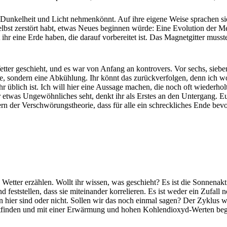
n Dunkelheit und Licht nehmenkönnt. Auf ihre eigene Weise sprachen si
elbst zerstört habt, etwas Neues beginnen würde: Eine Evolution der Me
 eine Erde haben, die darauf vorbereitet ist. Das Magnetgitter musst
tter geschieht, und es war von Anfang an kontrovers. Vor sechs, siebe
e, sondern eine Abkühlung. Ihr könnt das zurückverfolgen, denn ich 
r üblich ist. Ich will hier eine Aussage machen, die noch oft wiederhol
etwas Ungewöhnliches seht, denkt ihr als Erstes an den Untergang. Eu
ern der Verschwörungstheorie, dass für alle ein schreckliches Ende bev
Wetter erzählen. Wollt ihr wissen, was geschieht? Es ist die Sonnenakt
feststellen, dass sie miteinander korrelieren. Es ist weder ein Zufall
 hier sind oder nicht. Sollen wir das noch einmal sagen? Der Zyklus 
attfinden und mit einer Erwärmung und hohen Kohlendioxyd-Werten beg