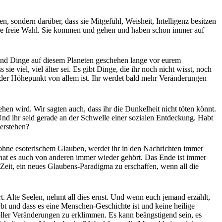
en, sondern darüber, dass sie Mitgefühl, Weisheit, Intelligenz besitzen
t die freie Wahl. Sie kommen und gehen und haben schon immer auf
 sind Dinge auf diesem Planeten geschehen lange vor eurem
ie viel, viel älter sei. Es gibt Dinge, die ihr noch nicht wisst, noch
it der Höhepunkt von allem ist. Ihr werdet bald mehr Veränderungen
hen wird. Wir sagten auch, dass ihr die Dunkelheit nicht töten könnt.
Und ihr seid gerade an der Schwelle einer sozialen Entdeckung. Habt
erstehen?
er ohne esoterischem Glauben, werdet ihr in den Nachrichten immer
 hat es auch von anderen immer wieder gehört. Das Ende ist immer
 Zeit, ein neues Glaubens-Paradigma zu erschaffen, wenn all die
rt. Alte Seelen, nehmt all dies ernst. Und wenn euch jemand erzählt,
liebt und dass es eine Menschen-Geschichte ist und keine heilige
voller Veränderungen zu erklimmen. Es kann beängstigend sein, es