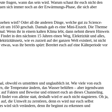
eute fragen, wann das sein wird. Warum schaut ihr euch nicht den
reuen sich immer noch an der Erwärmungs-Phase, die sich aber
ussehen wird? Oder all die anderen Dinge, welche gut zu Science-
r Zeit um 1650 geschah. Damals gab es eine Mini-Eiszeit. Die Themse
einmal: Wenn ihr in einem kalten Klima lebt, dann nehmt diesen Hinweis
 Findet in den nächsten 15 Jahren einen Weg, Elektrizität und alles,
zitätsnetz, wie es zurzeit auf der ganzen Welt existiert, ist nicht
twas, was ihr bereits spürt: Bereitet euch auf eine Kälteperiode vor
l, obwohl es umstritten und unglaublich ist. Wie viele von euch
ern, die Temperatur ändern, das Wasser belüften – aber irgendwann
 auf Fakten und Beweise und erinnert euch an dieses Channeling.
det von alleine statt, deshalb wird er auch nicht stagnieren. Oh ja,
 auf, die Umwelt zu zerstören, denn es wird nur euch selbst
ies wird sich verändern, denn ihr beginnt zu erkennen und