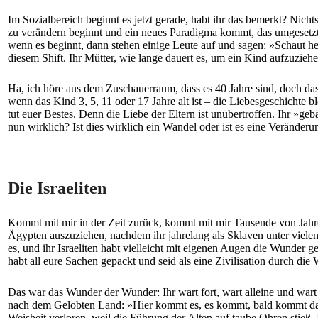
Im Sozialbereich beginnt es jetzt gerade, habt ihr das bemerkt? Nich
zu verändern beginnt und ein neues Paradigma kommt, das umgesetzt w
wenn es beginnt, dann stehen einige Leute auf und sagen: »Schaut her, 
diesem Shift. Ihr Mütter, wie lange dauert es, um ein Kind aufzuzieh
Ha, ich höre aus dem Zuschauerraum, dass es 40 Jahre sind, doch das 
wenn das Kind 3, 5, 11 oder 17 Jahre alt ist – die Liebesgeschichte bl
tut euer Bestes. Denn die Liebe der Eltern ist unübertroffen. Ihr »ge
nun wirklich? Ist dies wirklich ein Wandel oder ist es eine Veränder
Die Israeliten
Kommt mit mir in der Zeit zurück, kommt mit mir Tausende von Jahren 
Ägypten auszuziehen, nachdem ihr jahrelang als Sklaven unter vielen 
es, und ihr Israeliten habt vielleicht mit eigenen Augen die Wunder g
habt all eure Sachen gepackt und seid als eine Zivilisation durch di
Das war das Wunder der Wunder: Ihr wart fort, wart alleine und wart 
nach dem Gelobten Land: »Hier kommt es, es kommt, bald kommt das 
Weisheit verloren, weil die Führung der Alten auf taube Ohren stieß. 