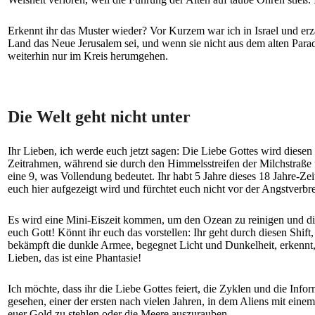
Erkennt ihr das Muster wieder? Vor Kurzem war ich in Israel und erzä
Land das Neue Jerusalem sei, und wenn sie nicht aus dem alten Para
weiterhin nur im Kreis herumgehen.
Die Welt geht nicht unter
Ihr Lieben, ich werde euch jetzt sagen: Die Liebe Gottes wird diesen 
Zeitrahmen, während sie durch den Himmelsstreifen der Milchstraße 
eine 9, was Vollendung bedeutet. Ihr habt 5 Jahre dieses 18 Jahre-Zei
euch hier aufgezeigt wird und fürchtet euch nicht vor der Angstverbre
Es wird eine Mini-Eiszeit kommen, um den Ozean zu reinigen und die
euch Gott! Könnt ihr euch das vorstellen: Ihr geht durch diesen Shif
bekämpft die dunkle Armee, begegnet Licht und Dunkelheit, erkennt, 
Lieben, das ist eine Phantasie!
Ich möchte, dass ihr die Liebe Gottes feiert, die Zyklen und die Info
gesehen, einer der ersten nach vielen Jahren, in dem Aliens mit ei
euer Gold zu stehlen oder die Meere auszurauben.