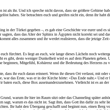
n ist als ihr. Und ich spreche nicht davon, dass sie größere Gehirne hab
elöst haben. Sie betrachten euch und greifen nicht ein, denn ihr hab
ling in der Türkei gegeben –, es gab eine Geschichte vor eurer und es
sagten, dass das Alter der Sphinx in Ägypten nicht korrekt sei und dass s
n kommt alles zusammen und ihr werdet realisieren, dass die jetzige Ze
euch fürchtet. Es liegt an euch, wie lange dieses Lächeln noch weiterge
cht es gibt, desto weniger Dunkelheit wird es auf dem Planeten geben. 
che beginnen, Mitgefühl, Kohärenz und die Bedeutung des Herzens zu v
te, dass ihr euch daran erinnert. Wenn ihr diesen Ort verlasst, mit od
e, war das Erste, was er in der Kirche hörte: »Das Ende naht.« Und er
ir baten euch, diese Box auseinanderzunehmen. Vielleicht ist es an der
der Grund, warum ihr hier im Raum sitzt oder das Channeling später anhö
hm sagt, warum es das nicht ist. Sagt ihm, dass Gott ihn dafür zu sehr 
chichten. Ihr habt den Übergang geschafft und beginnt nun, einen Berg 