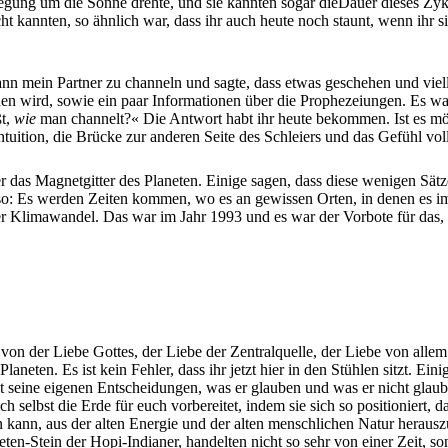
egung um die Sonne drehte, und sie kannten sogar dieDauer dieses Zykl
ht kannten, so ähnlich war, dass ihr auch heute noch staunt, wenn ihr s
 mein Partner zu channeln und sagte, dass etwas geschehen und viell
hen wird, sowie ein paar Informationen über die Prophezeiungen. Es wa
ßt,
wie
man channelt?« Die Antwort habt ihr heute bekommen. Ist es mögl
 Intuition, die Brücke zur anderen Seite des Schleiers und das Gefühl v
 das Magnetgitter des Planeten. Einige sagen, dass diese wenigen Sätz
 so: Es werden Zeiten kommen, wo es an gewissen Orten, in denen es i
 Klimawandel. Das war im Jahr 1993 und es war der Vorbote für das, wa
 von der Liebe Gottes, der Liebe der Zentralquelle, der Liebe von alle
laneten. Es ist kein Fehler, dass ihr jetzt hier in den Stühlen sitzt. Ei
t seine eigenen Entscheidungen, was er glauben und was er nicht glaube
 selbst die Erde für euch vorbereitet, indem sie sich so positioniert, 
 kann, aus der alten Energie und der alten menschlichen Natur herausz
n-Stein der Hopi-Indianer, handelten nicht so sehr von einer Zeit, 