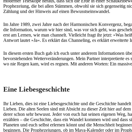
moderner Teleskope heraus, dass sich die Erde in einer Schaukelbew
Prophezeiung, die bei allen Stämmen, obwohl sie sich gegenseitig nic
Zählung und der Hinweis auf einen Bewusstseinswandel.
Im Jahre 1989, zwei Jahre nach der Harmonischen Konvergenz, begann
die Information, warum wir hier sind, was vor sich geht, was gesche
erst am Lernen, wie man channelt. Vielleicht fragt ihr jetzt: »Was hei
Antwort lautet »Ja«. Es erklärt das Channeling, es erklärt erweiterte
In diesem ersten Buch gab ich euch unter anderem Informationen über
bevorstehenden Wetterveränderungen. Mein Partner interpretierte es
wo nie Regen kam, wird es regnen. Mit anderen Worten: Ein massiver
Eine Liebesgeschichte
Ihr Lieben, dies ist eine Liebesgeschichte und die Geschichte handelt
Lieben. Die alten Seelen sind mit Absicht zu dieser Zeit hier auf dem P
derer schon sehr bewusst. Jeder von euch hat seinen eigenen Weg, ha
erzählen – die Geschichte, dass ein Wandel kommen wird und dass sich
Planeten und euch selbst erlernen könnt und die Menschheit beginnen
beginnen. Die Prophezeiungen, ob im Maya-Kalender oder im Prophete