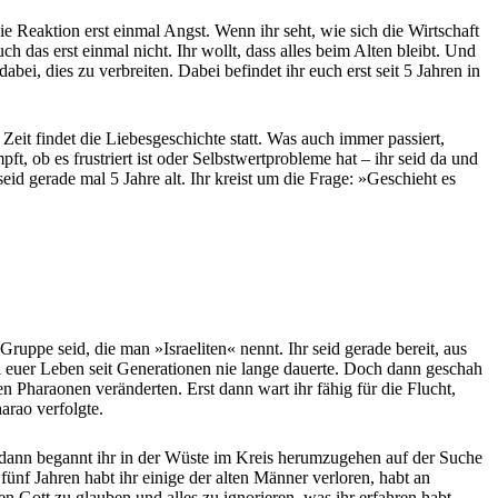
e Reaktion erst einmal Angst. Wenn ihr seht, wie sich die Wirtschaft
das erst einmal nicht. Ihr wollt, dass alles beim Alten bleibt. Und
bei, dies zu verbreiten. Dabei befindet ihr euch erst seit 5 Jahren in
eit findet die Liebesgeschichte statt. Was auch immer passiert,
ft, ob es frustriert ist oder Selbstwertprobleme hat – ihr seid da und
eid gerade mal 5 Jahre alt. Ihr kreist um die Frage: »Geschieht es
uppe seid, die man »Israeliten« nennt. Ihr seid gerade bereit, aus
eil euer Leben seit Generationen nie lange dauerte. Doch dann geschah
n Pharaonen veränderten. Erst dann wart ihr fähig für die Flucht,
arao verfolgte.
Und dann begannt ihr in der Wüste im Kreis herumzugehen auf der Suche
f Jahren habt ihr einige der alten Männer verloren, habt an
en Gott zu glauben und alles zu ignorieren, was ihr erfahren habt.