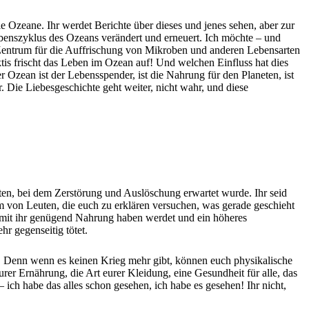
die Ozeane. Ihr werdet Berichte über dieses und jenes sehen, aber zur
ebenszyklus des Ozeans verändert und erneuert. Ich möchte – und
as Zentrum für die Auffrischung von Mikroben und anderen Lebensarten
tis frischt das Leben im Ozean auf! Und welchen Einfluss hat dies
 Ozean ist der Lebensspender, ist die Nahrung für den Planeten, ist
. Die Liebesgeschichte geht weiter, nicht wahr, und diese
itten, bei dem Zerstörung und Auslöschung erwartet wurde. Ihr seid
am von Leuten, die euch zu erklären versuchen, was gerade geschieht
 damit ihr genügend Nahrung haben werdet und ein höheres
r gegenseitig tötet.
nn. Denn wenn es keinen Krieg mehr gibt, können euch physikalische
er Ernährung, die Art eurer Kleidung, eine Gesundheit für alle, das
ich habe das alles schon gesehen, ich habe es gesehen! Ihr nicht,