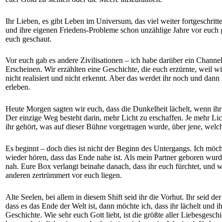
Ihr Lieben, es gibt Leben im Universum, das viel weiter fortgeschritte
und ihre eigenen Friedens-Probleme schon unzählige Jahre vor euch g
euch geschaut.
Vor euch gab es andere Zivilisationen – ich habe darüber ein Channe
Erscheinen. Wir erzählten eine Geschichte, die euch erzürnte, weil wir 
nicht realisiert und nicht erkennt. Aber das werdet ihr noch und dan
erleben.
Heute Morgen sagten wir euch, dass die Dunkelheit lächelt, wenn ihr 
Der einzige Weg besteht darin, mehr Licht zu erschaffen. Je mehr Li
ihr gehört, was auf dieser Bühne vorgetragen wurde, über jene, wel
Es beginnt – doch dies ist nicht der Beginn des Untergangs. Ich möch
wieder hören, dass das Ende nahe ist. Als mein Partner geboren wurd
nah. Eure Box verlangt beinahe danach, dass ihr euch fürchtet, und w
anderen zertrümmert vor euch liegen.
Alte Seelen, bei allem in diesem Shift seid ihr die Vorhut. Ihr seid 
dass es das Ende der Welt ist, dann möchte ich, dass ihr lächelt und i
Geschichte. Wie sehr euch Gott liebt, ist die größte aller Liebesges