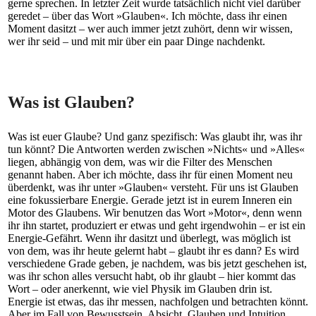
gerne sprechen. In letzter Zeit wurde tatsächlich nicht viel darüber
geredet – über das Wort »Glauben«. Ich möchte, dass ihr einen
Moment dasitzt – wer auch immer jetzt zuhört, denn wir wissen,
wer ihr seid – und mit mir über ein paar Dinge nachdenkt.
Was ist Glauben?
Was ist euer Glaube? Und ganz spezifisch: Was glaubt ihr, was ihr
tun könnt? Die Antworten werden zwischen »Nichts« und »Alles«
liegen, abhängig von dem, was wir die Filter des Menschen
genannt haben. Aber ich möchte, dass ihr für einen Moment neu
überdenkt, was ihr unter »Glauben« versteht. Für uns ist Glauben
eine fokussierbare Energie. Gerade jetzt ist in eurem Inneren ein
Motor des Glaubens. Wir benutzen das Wort »Motor«, denn wenn
ihr ihn startet, produziert er etwas und geht irgendwohin – er ist ein
Energie-Gefährt. Wenn ihr dasitzt und überlegt, was möglich ist
von dem, was ihr heute gelernt habt – glaubt ihr es dann? Es wird
verschiedene Grade geben, je nachdem, was bis jetzt geschehen ist,
was ihr schon alles versucht habt, ob ihr glaubt – hier kommt das
Wort – oder anerkennt, wie viel Physik im Glauben drin ist.
Energie ist etwas, das ihr messen, nachfolgen und betrachten könnt.
Aber im Fall von Bewusstsein, Absicht, Glauben und Intuition