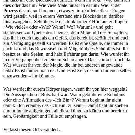
dies oder das tun? Wie viele Male muss ich es tun? Wie ist der
Prozess des ›darauf brennen, etwas zu tun‹?« Jede dieser Fragen
wird gestellt, weil in eurem Verstand eine Blockade ist, darüber
hinauszugehen. Seht ihr, wie das funktioniert? Hört auf zu fragen
»Wie viele?« oder »Wie? Wann? Wo? Warum?« und geht
stattdessen zur Quelle des Themas, dem Mitgefühl des Schöpfers,
das ihr in euch tragt als ein Gefäß, das bereit ist, geöffnet und euch
zur Verfügung gestellt zu werden. Es ist eine Quelle, die immer in
euch ist und das Bewusstsein und Mitgefühl des Schöpfers ist. Ihr
besitzt es, alte Seelen, und habt Erfahrungen darin. Wie wurdet ihr
in der Vergangenheit zu einem Schamanen? Das ist immer noch da.
Was wusstet ihr von der Magie, die ihr bei anderen angewandt
habt? Es ist immer noch da. Und es ist Zeit, das nun für euch selber
anzuwenden – ihr könnt es.
Was werdet ihr eurem Körper sagen, wenn ihr von hier weggeht?
Die Aussage dieser Botschaft war: Wann gebt ihr eine Erlaubnis
oder eine Affirmation des »Ich Bin«? Warum beginnt ihr nicht
damit: »Ich erlaube, das ›Ich Bin‹ zu sein.« Damit habt ihr soeben
eurem Innate aufgetragen, all diese Dinge zu klären und bereit zu
sein, Großartigkeit und Fülle zu empfangen.
Verlasst diesen Ort verändert ...