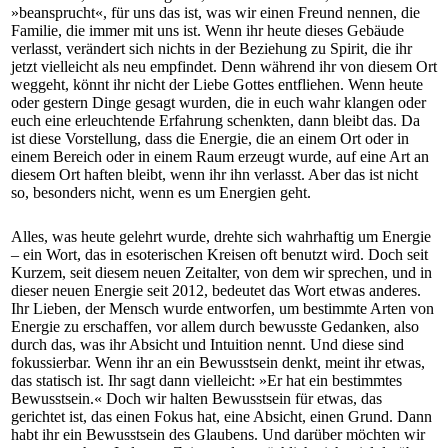
»beansprucht«, für uns das ist, was wir einen Freund nennen, die
Familie, die immer mit uns ist. Wenn ihr heute dieses Gebäude
verlasst, verändert sich nichts in der Beziehung zu Spirit, die ihr
jetzt vielleicht als neu empfindet. Denn während ihr von diesem Ort
weggeht, könnt ihr nicht der Liebe Gottes entfliehen. Wenn heute
oder gestern Dinge gesagt wurden, die in euch wahr klangen oder
euch eine erleuchtende Erfahrung schenkten, dann bleibt das. Da
ist diese Vorstellung, dass die Energie, die an einem Ort oder in
einem Bereich oder in einem Raum erzeugt wurde, auf eine Art an
diesem Ort haften bleibt, wenn ihr ihn verlasst. Aber das ist nicht
so, besonders nicht, wenn es um Energien geht.
Alles, was heute gelehrt wurde, drehte sich wahrhaftig um Energie
– ein Wort, das in esoterischen Kreisen oft benutzt wird. Doch seit
Kurzem, seit diesem neuen Zeitalter, von dem wir sprechen, und in
dieser neuen Energie seit 2012, bedeutet das Wort etwas anderes.
Ihr Lieben, der Mensch wurde entworfen, um bestimmte Arten von
Energie zu erschaffen, vor allem durch bewusste Gedanken, also
durch das, was ihr Absicht und Intuition nennt. Und diese sind
fokussierbar. Wenn ihr an ein Bewusstsein denkt, meint ihr etwas,
das statisch ist. Ihr sagt dann vielleicht: »Er hat ein bestimmtes
Bewusstsein.« Doch wir halten Bewusstsein für etwas, das
gerichtet ist, das einen Fokus hat, eine Absicht, einen Grund. Dann
habt ihr ein Bewusstsein des Glaubens. Und darüber möchten wir