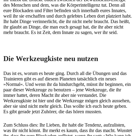
des Menschen und dem, was die Körperintelligenz tut. Denn all
eure Blockaden und Filter befinden sich innerhalb eures Innates,
weil ihr sie erschaffen und durch gelebtes Leben dort platziert habt.
Ihr habt Dinge verinnerlicht, die ihr nicht mehr braucht. Das heißt,
ihr glaubt an Dinge, die man euch gesagt hat, die ihr aber nicht
mehr braucht. Es ist Zeit, dem Innate zu sagen, wer ihr seid.
Die Werkzeugkiste neu nutzen
Das ist es, worum es heute ging. Durch all die Übungen und das
Trainieren gibt es auf diesem Planeten tatsächlich ein neues
»Normal«. Und wenn ihr da hindurchgeht, müsst ihr beginnen, ein
paar dieser Werkzeuge zu benutzen – jene Werkzeuge, die ihr
immer hattet, deren Macht ihr aber nie verstandet. Die
Werkzeugkiste ist hier und die Werkzeuge mögen gleich aussehen,
aber sie sind nicht mehr gleich. Das wollte ich euch heute geben.
Es gibt gerade jetzt Zuhörer, die das hören mussten.
Zum Schluss dies: Ihr Lieben, ihr habt die Tendenz, aufzulisten,
was ihr nicht könnt. Ihr merkt es kaum, dass ihr das macht. Wusstet
ihr, dass ihr eure Blockaden auflistet, wenn ihr sagt: »Wie kann ich