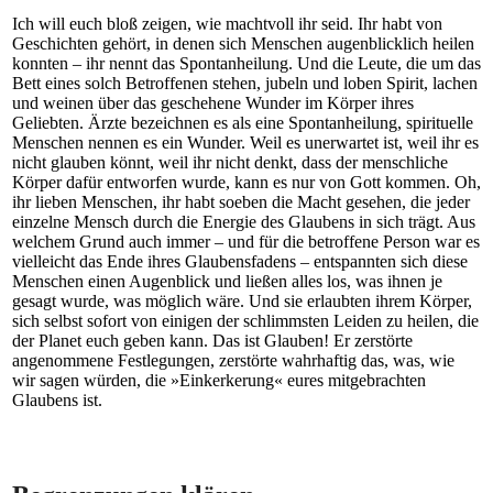
Ich will euch bloß zeigen, wie machtvoll ihr seid. Ihr habt von
Geschichten gehört, in denen sich Menschen augenblicklich heilen
konnten – ihr nennt das Spontanheilung. Und die Leute, die um das
Bett eines solch Betroffenen stehen, jubeln und loben Spirit, lachen
und weinen über das geschehene Wunder im Körper ihres
Geliebten. Ärzte bezeichnen es als eine Spontanheilung, spirituelle
Menschen nennen es ein Wunder. Weil es unerwartet ist, weil ihr es
nicht glauben könnt, weil ihr nicht denkt, dass der menschliche
Körper dafür entworfen wurde, kann es nur von Gott kommen. Oh,
ihr lieben Menschen, ihr habt soeben die Macht gesehen, die jeder
einzelne Mensch durch die Energie des Glaubens in sich trägt. Aus
welchem Grund auch immer – und für die betroffene Person war es
vielleicht das Ende ihres Glaubensfadens – entspannten sich diese
Menschen einen Augenblick und ließen alles los, was ihnen je
gesagt wurde, was möglich wäre. Und sie erlaubten ihrem Körper,
sich selbst sofort von einigen der schlimmsten Leiden zu heilen, die
der Planet euch geben kann. Das ist Glauben! Er zerstörte
angenommene Festlegungen, zerstörte wahrhaftig das, was, wie
wir sagen würden, die »Einkerkerung« eures mitgebrachten
Glaubens ist.