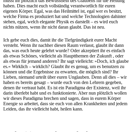
müsst ihr plötzlich das Bewusstsein des Glaubens für die Heilung
haben. Dies macht euch vollständig verantwortlich für euren
eigenen Körper. Egal, was das Heilmittel ist, egal wer es besitzt,
welche Firma es produziert hat und welche Technologien dahinter
stehen, egal, welch elegante Physik es darstellt – es wird euch
nichts nützen, wenn ihr nicht daran glaubt. Das ist neu.
Ich gebe euch dies, damit ihr die Tiefgründigkeit eurer Macht
versteht. Wenn ihr nachher diesen Raum verlasst, glaubt ihr dann
das, was euch heute gelehrt wurde? Oder akzeptiert ihr es einfach
als etwas Schönes, vielleicht als Hauptthemen der Zukunft , oder
als etwas für jemand anderen? Ihr sagt vielleicht: »Doch, ich glaube
es.« Wirklich – wirklich? Glaubt ihr es genug, um es benutzen zu
können und die Ergebnisse zu erwarten, die möglich sind? Ihr
Lieben, niemand urteilt über euren Unglauben. Denn all dies – wir
haben es bereits gesagt – wurde euch von den Lehrern gegeben,
denen ihr vertraut habt. Es ist ein Paradigma der Existenz, weil ihr
darin überlebt habt und es funktionierte. Aber nun plötzlich wollen
wir dieses Paradigma brechen und sagen, dass in eurem Körper
Energie so arbeitet, dass sie euch von allen Krankheiten und jedem
Leiden, das ihr vielleicht habt, heilen kann.