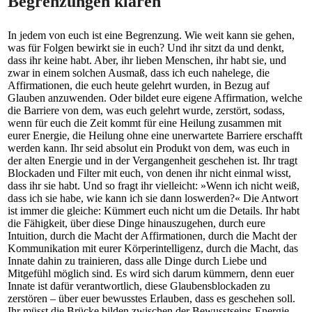
Begrenzungen klären
In jedem von euch ist eine Begrenzung. Wie weit kann sie gehen,
was für Folgen bewirkt sie in euch? Und ihr sitzt da und denkt,
dass ihr keine habt. Aber, ihr lieben Menschen, ihr habt sie, und
zwar in einem solchen Ausmaß, dass ich euch nahelege, die
Affirmationen, die euch heute gelehrt wurden, in Bezug auf
Glauben anzuwenden. Oder bildet eure eigene Affirmation, welche
die Barriere von dem, was euch gelehrt wurde, zerstört, sodass,
wenn für euch die Zeit kommt für eine Heilung zusammen mit
eurer Energie, die Heilung ohne eine unerwartete Barriere erschafft
werden kann. Ihr seid absolut ein Produkt von dem, was euch in
der alten Energie und in der Vergangenheit geschehen ist. Ihr tragt
Blockaden und Filter mit euch, von denen ihr nicht einmal wisst,
dass ihr sie habt. Und so fragt ihr vielleicht: »Wenn ich nicht weiß,
dass ich sie habe, wie kann ich sie dann loswerden?« Die Antwort
ist immer die gleiche: Kümmert euch nicht um die Details. Ihr habt
die Fähigkeit, über diese Dinge hinauszugehen, durch eure
Intuition, durch die Macht der Affirmationen, durch die Macht der
Kommunikation mit eurer Körperintelligenz, durch die Macht, das
Innate dahin zu trainieren, dass alle Dinge durch Liebe und
Mitgefühl möglich sind. Es wird sich darum kümmern, denn euer
Innate ist dafür verantwortlich, diese Glaubensblockaden zu
zerstören – über euer bewusstes Erlauben, dass es geschehen soll.
Ihr müsst die Brücke bilden zwischen der Bewusstseins-Energie